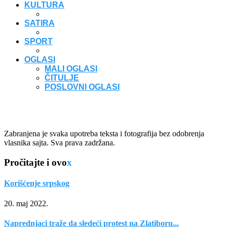
KULTURA
SATIRA
SPORT
OGLASI
MALI OGLASI
ČITULJE
POSLOVNI OGLASI
Zabranjena je svaka upotreba teksta i fotografija bez odobrenja
vlasnika sajta. Sva prava zadržana.
Pročitajte i ovo
x
Korišćenje srpskog
20. maj 2022.
Naprednjaci traže da sledeći protest na Zlatiboru...