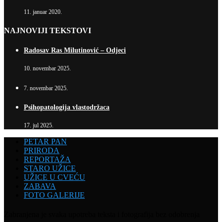
11. januar 2020.
NAJNOVIJI TEKSTOVI
Radosav Ras Milutinović – Odjeci
10. novembar 2025.
7. novembar 2025.
Psihopatologija vlastodržaca
17. jul 2025.
PETAR PAN
PRIRODA
REPORTAŽA
STARO UŽICE
UŽICE U CVEĆU
ZABAVA
FOTO GALERIJE
Zabranjena je svaka upotreba teksta i fotografija bez odobrenja