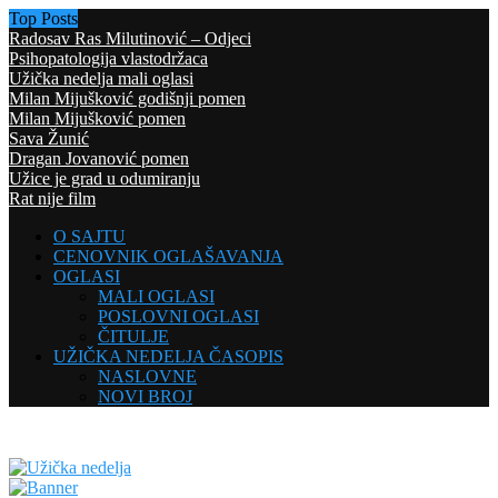
Top Posts
Radosav Ras Milutinović – Odjeci
Psihopatologija vlastodržaca
Užička nedelja mali oglasi
Milan Mijušković godišnji pomen
Milan Mijušković pomen
Sava Žunić
Dragan Jovanović pomen
Užice je grad u odumiranju
Rat nije film
O SAJTU
CENOVNIK OGLAŠAVANJA
OGLASI
MALI OGLASI
POSLOVNI OGLASI
ČITULJE
UŽIČKA NEDELJA ČASOPIS
NASLOVNE
NOVI BROJ