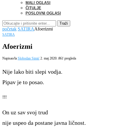
MALI OGLASI
ČITULJE
POSLOVNI OGLASI
Traži
početak
SATIRA
Afoerizmi
SATIRA
Afoerizmi
Napisao/la
Slobodan Simić
2. maj 2020.
861
pregleda
Nije lako biti slepi vodja.
Pipav je to posao.
!!!
On uz sav svoj trud
nije uspeo da postane javna ličnost.