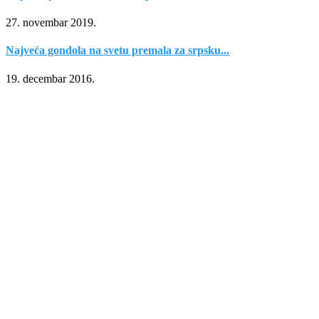
27. novembar 2019.
Najveća gondola na svetu premala za srpsku...
19. decembar 2016.