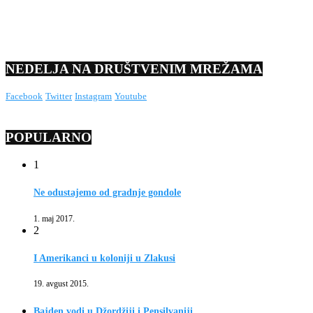
NEDELJA NA DRUŠTVENIM MREŽAMA
Facebook
Twitter
Instagram
Youtube
POPULARNO
1
Ne odustajemo od gradnje gondole
1. maj 2017.
2
I Amerikanci u koloniji u Zlakusi
19. avgust 2015.
Bajden vodi u Džordžiji i Pensilvaniji