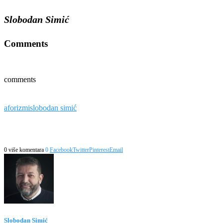
Slobodan Simić
Comments
comments
aforizmi
slobodan simić
0 više komentara
0
Facebook
Twitter
Pinterest
Email
Slobodan Simić