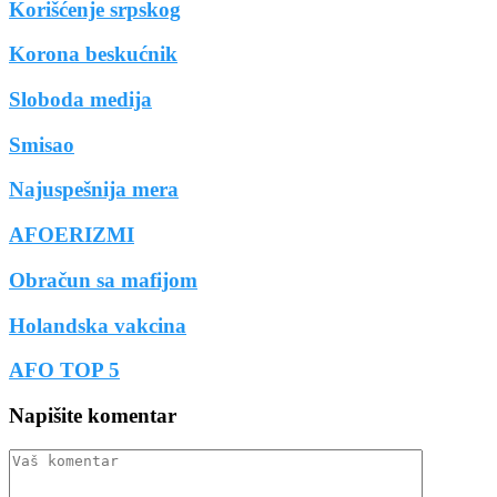
Korišćenje srpskog
Korona beskućnik
Sloboda medija
Smisao
Najuspešnija mera
AFOERIZMI
Obračun sa mafijom
Holandska vakcina
AFO TOP 5
Napišite komentar