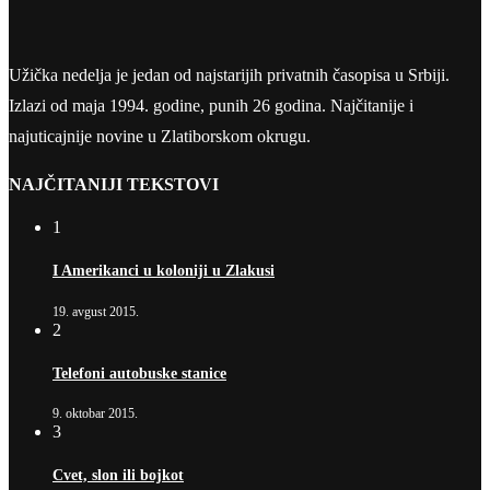
Užička nedelja je jedan od najstarijih privatnih časopisa u Srbiji.
Izlazi od maja 1994. godine, punih 26 godina. Najčitanije i
najuticajnije novine u Zlatiborskom okrugu.
NAJČITANIJI TEKSTOVI
1
I Amerikanci u koloniji u Zlakusi
19. avgust 2015.
2
Telefoni autobuske stanice
9. oktobar 2015.
3
Cvet, slon ili bojkot