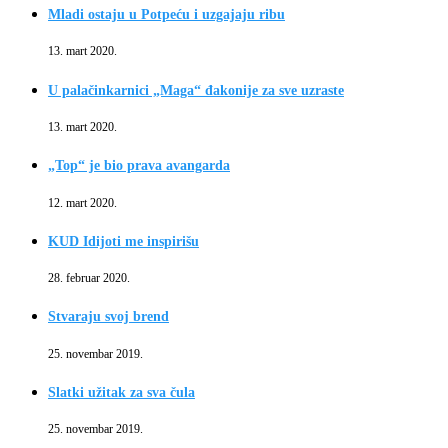
Mladi ostaju u Potpeću i uzgajaju ribu
13. mart 2020.
U palačinkarnici „Maga“ đakonije za sve uzraste
13. mart 2020.
„Top“ je bio prava avangarda
12. mart 2020.
KUD Idijoti me inspirišu
28. februar 2020.
Stvaraju svoj brend
25. novembar 2019.
Slatki užitak za sva čula
25. novembar 2019.