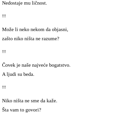
Nedostaje mu ličnost.
!!!
Može li neko nekom da objasni,
zašto niko ništa ne razume?
!!!
Čovek je naše najveće bogatstvo.
A ljudi su beda.
!!!
Niko ništa ne sme da kaže.
Šta vam to govori?