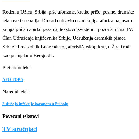
Rođen u Užicu, Srbija, piše aforizme, kratke priče, pesme, dramske
tekstove i scenarija. Do sada objavio osam knjiga aforizama, osam
knjiga priča i zbirku pesama, tekstovi izvođeni u pozorištu i na TV.
Član Udruženja književnika Srbije, Udruženja dramskih pisaca
Srbije i Predsednik Beogradskog aforističarskog kruga. Živi i radi
kao psihijatar u Beogradu.
Prethodni tekst
AFO TOP 5
Naredni tekst
3 slučaja infekcije koronom u Priboju
Povezani tekstovi
TV stručnjaci