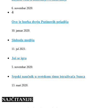
6. novembar 2020.
4
Ovo je borba dveju Putinovih pešadija
10. januar 2020.
Sloboda medija
11. jul 2021.
Još se igra
5. novembar 2020.
Srpski naučnik u svetskom timu istraživača Sunca
13. mart 2020.
NAJČITANIJE