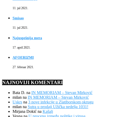
11. jul 2021.
Smisao
11. jul 2021.
Najuspešnija mera
17. april 2021.
AFOERIZMI
27. februar 2021.
NAJNOVIJI KOMENTARI
Bata D.
na
IN MEMORIAM – Stevan Mirković
milan
na
IN MEMORIAM – Stevan Mirković
Uskrs
na
3 nove infekcije u Zlatiborskom okrugu
milan
na
Sutra u prodaji Užička nedelja 1031!
Mirjana Dokić
na
Kašalj
Vesna
na
U procepu između politike i virusa