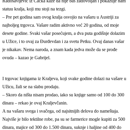
Radosavljević iz Čačka kaže da nije baš zadovoljan i pokazuje nam
statuu kralja, koji mu stoji na tezgi.
– Pre pet godina sam ovog kralja osvojio na vašaru u Austriji za
najboljeg trgovca. Vašare radim aktivno već 20 godina, od moje
desete godine. Svaki vašar posećujem, a dva puta godišnje dolazim
u Užice, i to ovaj za Đurđevdan i za svetu Petku. Ovaj danas vašar
je nikakav. Nema naroda, a znam kada jedva može da se prođe
ovuda – kazao je Gabrijel.
I trgovac knjigama iz Kraljeva, koji svake godine dolazi na vašare u
Užicu, žali se na slabu prodaju.
– Skoro da ništa nisam prodao, iako su knjige samo od 100 do 300
dinara – rekao je ovaj Kraljevčanin.
A na vašaru svega i svačega, od najsitnijih delova do nameštaja.
Najviše je bilo tektilne robe, pa su se farmerice mogle kupiti za 500
dinara, majice od 300 do 1.500 dinara, suknje i haljine od 400 do