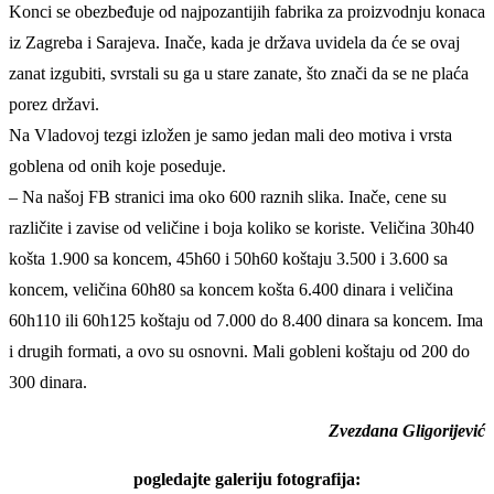
Konci se obezbeđuje od najpozantijih fabrika za proizvodnju konaca
iz Zagreba i Sarajeva. Inače, kada je država uvidela da će se ovaj
zanat izgubiti, svrstali su ga u stare zanate, što znači da se ne plaća
porez državi.
Na Vladovoj tezgi izložen je samo jedan mali deo motiva i vrsta
goblena od onih koje poseduje.
– Na našoj FB stranici ima oko 600 raznih slika. Inače, cene su
različite i zavise od veličine i boja koliko se koriste. Veličina 30h40
košta 1.900 sa koncem, 45h60 i 50h60 koštaju 3.500 i 3.600 sa
koncem, veličina 60h80 sa koncem košta 6.400 dinara i veličina
60h110 ili 60h125 koštaju od 7.000 do 8.400 dinara sa koncem. Ima
i drugih formati, a ovo su osnovni. Mali gobleni koštaju od 200 do
300 dinara.
Zvezdana Gligorijević
pogledajte galeriju fotografija: