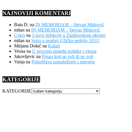
NAJNOVIJI KOMENTARI
Bata D.
na
IN MEMORIAM – Stevan Mirković
milan
na
IN MEMORIAM – Stevan Mirković
Uskrs
na
3 nove infekcije u Zlatiborskom okrugu
milan
na
Sutra u prodaji Užička nedelja 1031!
Mirjana Dokić
na
Kašalj
Vesna
na
U procepu između politike i virusa
Jakovljevic
na
Posao koji se voli ili ne voli
Vanja
na
Poboljšava raspoloženje i energiju
KATEGORIJE
KATEGORIJE