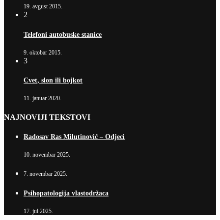
19. avgust 2015.
2
Telefoni autobuske stanice
9. oktobar 2015.
3
Cvet, slon ili bojkot
11. januar 2020.
NAJNOVIJI TEKSTOVI
Radosav Ras Milutinović – Odjeci
10. novembar 2025.
7. novembar 2025.
Psihopatologija vlastodržaca
17. jul 2025.