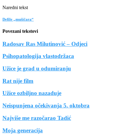
Naredni tekst
Defile „mušičara“
Povezani tekstovi
Radosav Ras Milutinović – Odjeci
Psihopatologija vlastodržaca
Užice je grad u odumiranju
Rat nije film
Užice ozbiljno nazaduje
Neispunjena očekivanja 5. oktobra
Najviše me razočarao Tadić
Moja generacija