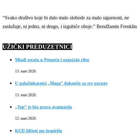
“Svako društvo koje bi dalo malo slobode za malo sigurnosti, ne
zaslužuje, ni jedno, ni drugo, i izgubiće oboje.” Bendžamin Frenklin
UŽIČKI PREDUZETNICI
Mladi ostaju u Potpeću i uzgajaju ribu
13. mart 2020.
U palačinkarnici „Maga“ đakonije za sve uzraste
13. mart 2020.
„Top“ je bio prava avangarda
12. mart 2020.
KUD Idijoti me inspirišu