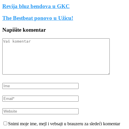
Revija bluz bendova u GKC
The Bestbeat ponovo u Užicu!
Napišite komentar
Snimi moje ime, mejl i vebsajt u brauzeru za sledeći komentar