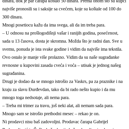
dinara, dok je par čarapa koštao 50 dinara. Prema onom što su kupci
najviše pronosili su i saksije sa cvećem, koje su koštale od 100 do
300 dinara.
Mnogi posetiocu kažu da ima svega, ali da im treba para.
– U odnosu na prošlogodišnji vašar i ranijih godina, posećenost,
sada u 13 časova, dosta je skromna. Možda što je radni dan. Sve u
svemu, ponuda je ista svake godine i vidim da najviše ima tekstila.
Ovo ostalo je manje više prolazno. Vidim da su naše sugrađanke
revnosne u kupovini zasada cveća i voća – utisak je jednog našeg
sugrađanina.
Drugi je dodao da se mnogo istrošio za Vaskrs, pa za praznike i na
kraju za slavu Đurđevdan, tako da bi rado nešto kupio i da mu
mnogo toga nedsotaje, ali nema para.
– Treba mi trimer za travu, još neki alat, ali nemam sada para.
Mnogo sam se istrošio prethodni mesec – rekao je on.
Ni prodavci nisu baš zadovoljni. Prodavac čarapa Gabrijel