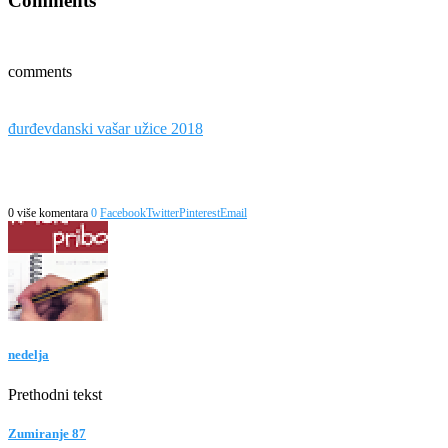
Comments
comments
đurđevdanski vašar užice 2018
0 više komentara
0
Facebook
Twitter
Pinterest
Email
nedelja
Prethodni tekst
Zumiranje 87