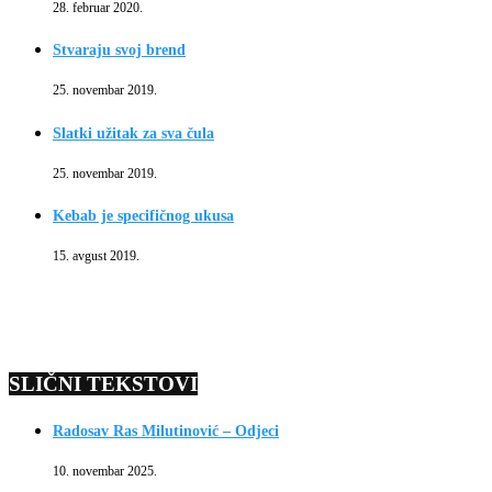
28. februar 2020.
Stvaraju svoj brend
25. novembar 2019.
Slatki užitak za sva čula
25. novembar 2019.
Kebab je specifičnog ukusa
15. avgust 2019.
SLIČNI TEKSTOVI
Radosav Ras Milutinović – Odjeci
10. novembar 2025.