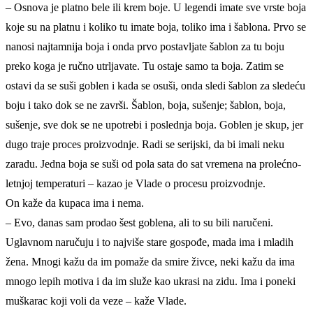
– Osnova je platno bele ili krem boje. U legendi imate sve vrste boja
koje su na platnu i koliko tu imate boja, toliko ima i šablona. Prvo se
nanosi najtamnija boja i onda prvo postavljate šablon za tu boju
preko koga je ručno utrljavate. Tu ostaje samo ta boja. Zatim se
ostavi da se suši goblen i kada se osuši, onda sledi šablon za sledeću
boju i tako dok se ne završi. Šablon, boja, sušenje; šablon, boja,
sušenje, sve dok se ne upotrebi i poslednja boja. Goblen je skup, jer
dugo traje proces proizvodnje. Radi se serijski, da bi imali neku
zaradu. Jedna boja se suši od pola sata do sat vremena na prolećno-
letnjoj temperaturi – kazao je Vlade o procesu proizvodnje.
On kaže da kupaca ima i nema.
– Evo, danas sam prodao šest goblena, ali to su bili naručeni.
Uglavnom naručuju i to najviše stare gospođe, mada ima i mladih
žena. Mnogi kažu da im pomaže da smire živce, neki kažu da ima
mnogo lepih motiva i da im služe kao ukrasi na zidu. Ima i poneki
muškarac koji voli da veze – kaže Vlade.