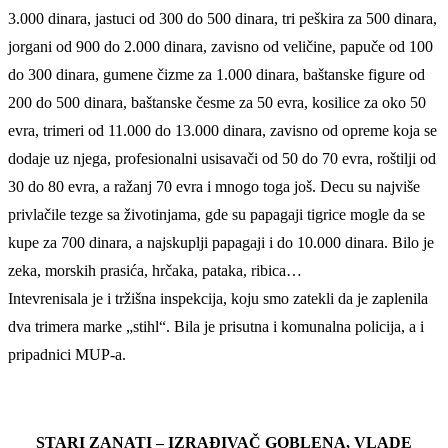
3.000 dinara, jastuci od 300 do 500 dinara, tri peškira za 500 dinara,
jorgani od 900 do 2.000 dinara, zavisno od veličine, papuče od 100
do 300 dinara, gumene čizme za 1.000 dinara, baštanske figure od
200 do 500 dinara, baštanske česme za 50 evra, kosilice za oko 50
evra, trimeri od 11.000 do 13.000 dinara, zavisno od opreme koja se
dodaje uz njega, profesionalni usisavači od 50 do 70 evra, roštilji od
30 do 80 evra, a ražanj 70 evra i mnogo toga još. Decu su najviše
privlačile tezge sa životinjama, gde su papagaji tigrice mogle da se
kupe za 700 dinara, a najskuplji papagaji i do 10.000 dinara. Bilo je
zeka, morskih prasića, hrčaka, pataka, ribica…
Intevrenisala je i tržišna inspekcija, koju smo zatekli da je zaplenila
dva trimera marke „stihl“. Bila je prisutna i komunalna policija, a i
pripadnici MUP-a.
STARI ZANATI – IZRAĐIVAČ GOBLENA, VLADE