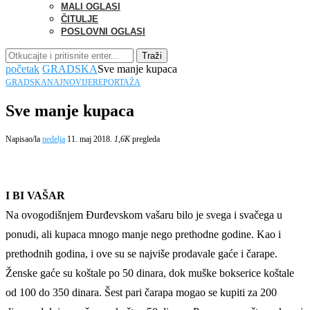
MALI OGLASI
ČITULJE
POSLOVNI OGLASI
Traži
početak
GRADSKA
Sve manje kupaca
GRADSKA
NAJNOVIJE
REPORTAŽA
Sve manje kupaca
Napisao/la
nedelja
11. maj 2018.
1,6K
pregleda
I BI VAŠAR
Na ovogodišnjem Đurđevskom vašaru bilo je svega i svačega u
ponudi, ali kupaca mnogo manje nego prethodne godine. Kao i
prethodnih godina, i ove su se najviše prodavale gaće i čarape.
Ženske gaće su koštale po 50 dinara, dok muške bokserice koštale
od 100 do 350 dinara. Šest pari čarapa mogao se kupiti za 200