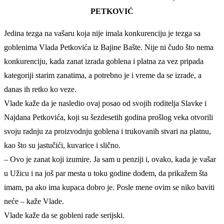
PETKOVIĆ
Jedina tezga na vašaru koja nije imala konkurenciju je tezga sa
goblenima Vlada Petkovića iz Bajine Bašte. Nije ni čudo što nema
konkurenciju, kada zanat izrada goblena i platna za vez pripada
kategoriji starim zanatima, a potrebno je i vreme da se izrade, a
danas ih retko ko veze.
Vlade kaže da je nasledio ovaj posao od svojih roditelja Slavke i
Najdana Petkovića, koji su šezdesetih godina prošlog veka otvorili
svoju radnju za proizvodnju goblena i trukovanih stvari na platnu,
kao što su jastučići, kuvarice i slično.
– Ovo je zanat koji izumire. Ja sam u penziji i, ovako, kada je vašar
u Užicu i na još par mesta u toku godine dođem, da prikažem šta
imam, pa ako ima kupaca dobro je. Posle mene ovim se niko baviti
neće – kaže Vlade.
Vlade kaže da se gobleni rade serijski.