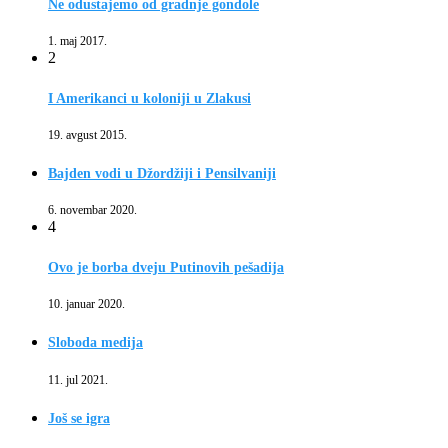
Ne odustajemo od gradnje gondole
1. maj 2017.
2
I Amerikanci u koloniji u Zlakusi
19. avgust 2015.
Bajden vodi u Džordžiji i Pensilvaniji
6. novembar 2020.
4
Ovo je borba dveju Putinovih pešadija
10. januar 2020.
Sloboda medija
11. jul 2021.
Još se igra