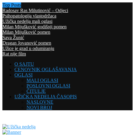
Top Posts
Radosav Ras Milutinović – Odjeci
Psihopatologija vlastodržaca
Užička nedelja mali oglasi
Milan Mijušković godišnji pomen
Milan Mijušković pomen
Sava Žunić
Dragan Jovanović pomen
Užice je grad u odumiranju
Rat nije film
O SAJTU
CENOVNIK OGLAŠAVANJA
OGLASI
MALI OGLASI
POSLOVNI OGLASI
ČITULJE
UŽIČKA NEDELJA ČASOPIS
NASLOVNE
NOVI BROJ