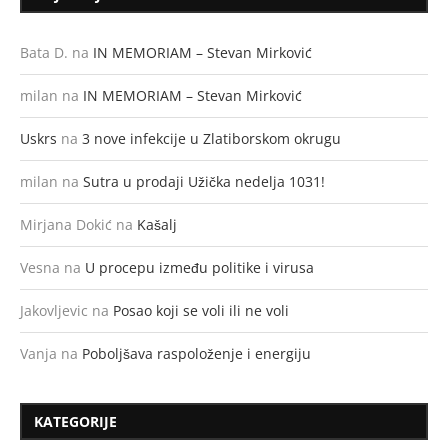
Bata D.
na
IN MEMORIAM – Stevan Mirković
milan
na
IN MEMORIAM – Stevan Mirković
Uskrs
na
3 nove infekcije u Zlatiborskom okrugu
milan
na
Sutra u prodaji Užička nedelja 1031!
Mirjana Dokić
na
Kašalj
Vesna
na
U procepu između politike i virusa
Jakovljevic
na
Posao koji se voli ili ne voli
Vanja
na
Poboljšava raspoloženje i energiju
KATEGORIJE