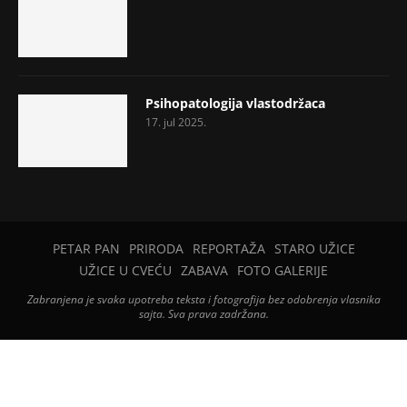
Psihopatologija vlastodržaca
17. jul 2025.
PETAR PAN
PRIRODA
REPORTAŽA
STARO UŽICE
UŽICE U CVEĆU
ZABAVA
FOTO GALERIJE
Zabranjena je svaka upotreba teksta i fotografija bez odobrenja vlasnika
sajta. Sva prava zadržana.