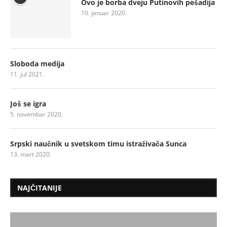
Ovo je borba dveju Putinovih pešadija
10. januar 2020.
Sloboda medija
11. jul 2021.
Još se igra
5. novembar 2020.
Srpski naučnik u svetskom timu istraživača Sunca
13. mart 2020.
NAJČITANIJE