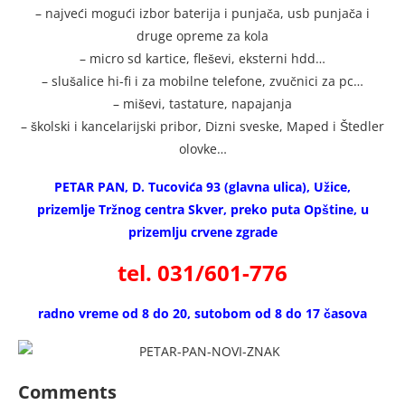
– najveći mogući izbor baterija i p
unjača, usb punjača i
druge opreme za kola
– micro sd kartice, fleševi, eksterni hdd…
– slušalice hi-fi i za mobilne telefone, zvučnici za pc…
– miševi, tastature, napajanja
– školski i kancelarijski pribor, Dizni sveske, Maped i Štedler
olovke…
PETAR PAN, D. Tucovića 93 (glavna ulica), Užice,
prizemlje Tržnog centra Skver, preko puta Opštine, u
prizemlju crvene zgrade
tel. 031/601-776
radno vreme od 8 do 20, sutobom od 8 do 17 časova
Comments