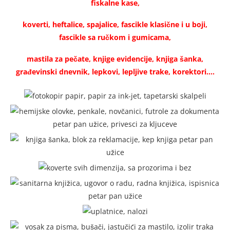
fiskalne kase,
koverti, heftalice, spajalice, fascikle klasične i u boji,
fascikle sa ručkom i gumicama,
mastila za pečate, knjige evidencije, knjiga šanka,
građevinski dnevnik, lepkovi, lepljive trake, korektori….