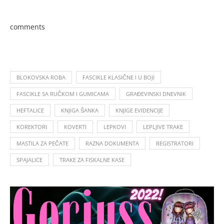
comments
BLOKOVSKA ROBA
FASCIKLE KLASIČNE I U BOJI
FASCIKLE SA RUČKOM I GUMICAMA
GRAĐEVINSKI DNEVNIK
HEFTALICE
KNJIGA ŠANKA
KNJIGE EVIDENCIJE
KOREKTORI
KOVERTI
LEPKOVI
LEPLJIVE TRAKE
MASTILA ZA PEČATE
RAZNA DOKUMENTA
REGISTRATORI
SPAJALICE
TRAKE ZA FISKALNE KASE