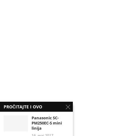
PROČITAJTE I OVO
Panasonic SC-
PM250EC-S mini
linija
16. maj 2017.