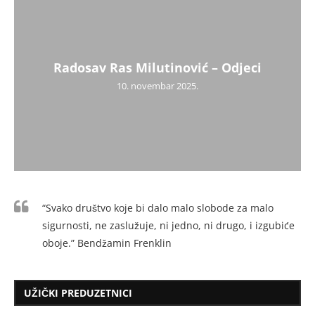
Radosav Ras Milutinović – Odjeci
10. novembar 2025.
“Svako društvo koje bi dalo malo slobode za malo
sigurnosti, ne zaslužuje, ni jedno, ni drugo, i izgubiće
oboje.” Bendžamin Frenklin
UŽIČKI PREDUZETNICI