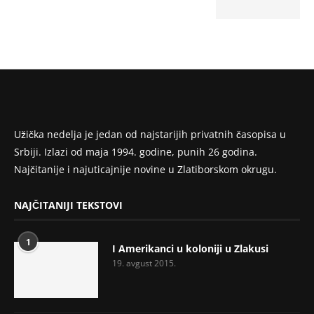
Užička nedelja je jedan od najstarijih privatnih časopisa u
Srbiji. Izlazi od maja 1994. godine, punih 26 godina.
Najčitanije i najuticajnije novine u Zlatiborskom okrugu.
NAJČITANIJI TEKSTOVI
1
I Amerikanci u koloniji u Zlakusi
19. avgust 2015.