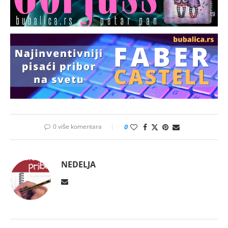
0 više komentara
0
NEDELJA