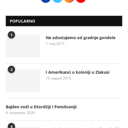
POPULARNO
1
Ne odustajemo od gradnje gondole
1. maj 2017.
2
I Amerikanci u koloniji u Zlakusi
19. avgust 2015.
Bajden vodi u Džordžiji i Pensilvaniji
6. novembar 2020.
4