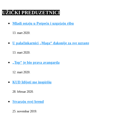
UŽIČKI PREDUZETNICI
Mladi ostaju u Potpeću i uzgajaju ribu
13. mart 2020.
U palačinkarnici „Maga“ đakonije za sve uzraste
13. mart 2020.
„Top“ je bio prava avangarda
12. mart 2020.
KUD Idijoti me inspirišu
28. februar 2020.
Stvaraju svoj brend
25. novembar 2019.