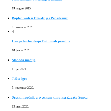
19. avgust 2015.
Bajden vodi u Džordžiji i Pensilvaniji
6. novembar 2020.
4
Ovo je borba dveju Putinovih pešadija
10. januar 2020.
Sloboda medija
11. jul 2021.
Još se igra
5. novembar 2020.
Srpski naučnik u svetskom timu istraživača Sunca
13. mart 2020.