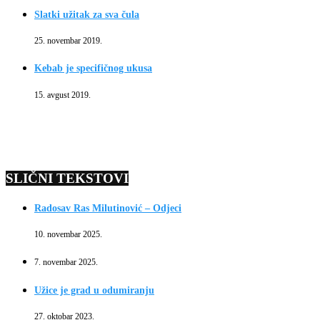
Slatki užitak za sva čula
25. novembar 2019.
Kebab je specifičnog ukusa
15. avgust 2019.
SLIČNI TEKSTOVI
Radosav Ras Milutinović – Odjeci
10. novembar 2025.
7. novembar 2025.
Užice je grad u odumiranju
27. oktobar 2023.