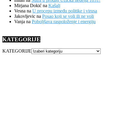
milan
na
Sutra u prodaji Užička nedelja 1031!
Mirjana Dokić
na
Kašalj
Vesna
na
U procepu između politike i virusa
Jakovljevic
na
Posao koji se voli ili ne voli
Vanja
na
Poboljšava raspoloženje i energiju
KATEGORIJE
KATEGORIJE