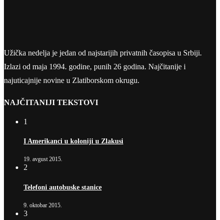
Užička nedelja je jedan od najstarijih privatnih časopisa u Srbiji.
Izlazi od maja 1994. godine, punih 26 godina. Najčitanije i
najuticajnije novine u Zlatiborskom okrugu.
NAJČITANIJI TEKSTOVI
1
I Amerikanci u koloniji u Zlakusi
19. avgust 2015.
2
Telefoni autobuske stanice
9. oktobar 2015.
3