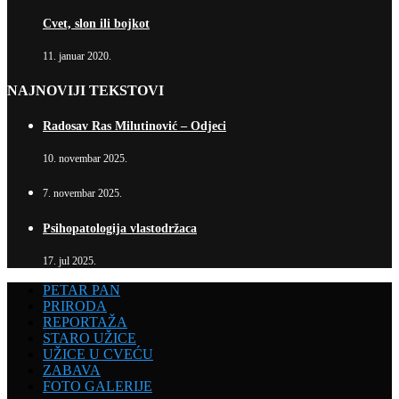
Cvet, slon ili bojkot
11. januar 2020.
NAJNOVIJI TEKSTOVI
Radosav Ras Milutinović – Odjeci
10. novembar 2025.
7. novembar 2025.
Psihopatologija vlastodržaca
17. jul 2025.
PETAR PAN
PRIRODA
REPORTAŽA
STARO UŽICE
UŽICE U CVEĆU
ZABAVA
FOTO GALERIJE