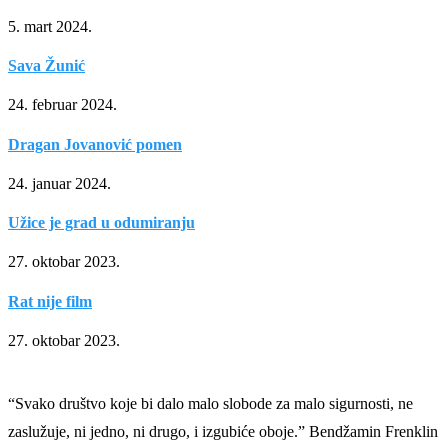
5. mart 2024.
Sava Žunić
24. februar 2024.
Dragan Jovanović pomen
24. januar 2024.
Užice je grad u odumiranju
27. oktobar 2023.
Rat nije film
27. oktobar 2023.
“Svako društvo koje bi dalo malo slobode za malo sigurnosti, ne
zaslužuje, ni jedno, ni drugo, i izgubiće oboje.” Bendžamin Frenklin