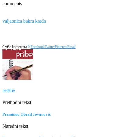
comments
valjaonica bakra krađa
0 više komentara
0
Facebook
Twitter
Pinterest
Email
nedelja
Prethodni tekst
Preminuo Obrad Jovanović
Naredni tekst