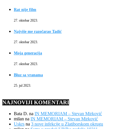
Rat nije film
27. oktobar 2023.
Najviše me razočarao Tadić
27. oktobar 2023.
Moja generacija
27. oktobar 2023.
Bluz sa vranama
25. jul 2023.
NAJNOVIJI KOMENTARI
Bata D.
na
IN MEMORIAM – Stevan Mirković
milan
na
IN MEMORIAM – Stevan Mirković
Uskrs
na
3 nove infekcije u Zlatiborskom okrugu