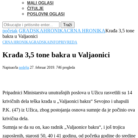
MALI OGLASI
ČITULJE
POSLOVNI OGLASI
Traži
početak
GRADSKA
HRONIKA
CRNA HRONIKA
Krađa 3,5 tone
bakra u Valjaonici
CRNA HRONIKA
GRADSKA
INFO
PRIVREDA
Krađa 3,5 tone bakra u Valjaonici
Napisao/la
nedelja
27. februar 2019.
746
pregleda
Pripadnici Ministarstva unutrašnjih poslova u Užicu rasvetlili su 14
krivičnih dela teška krađa u „Valjaonici bakra“ Sevojno i uhapsili
P.K. (47) iz Užica, zbog postojanja osnova sumnje da je počinio ova
krivična dela.
Sumnja se da su on, kao radnik „Valjaonice bakra“, i još trojica
zaposlenih, starosti 50, 40 i 41 godinu, od početka godine do sredine