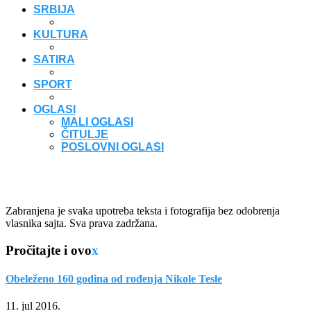
SRBIJA
KULTURA
SATIRA
SPORT
OGLASI
MALI OGLASI
ČITULJE
POSLOVNI OGLASI
Zabranjena je svaka upotreba teksta i fotografija bez odobrenja
vlasnika sajta. Sva prava zadržana.
Pročitajte i ovo
x
Obeleženo 160 godina od rođenja Nikole Tesle
11. jul 2016.