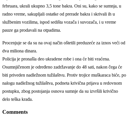
februara, ukrali ukupno 3,5 tone bakra. Oni su, kako se sumnja, u
radno vreme, sakupljali ostatke od prerade bakra i skrivali ih u
službenim vozilima, ispod sedišta vozača i suvozača, i u vreme
pauze ga prodavali na otpadima.
Procenjuje se da su na ovaj način oštetili preduzeće za iznos veći od
dva miliona dinara.
Policija je pronašla deo ukradene robe i ona će biti vraćena.
Osumnjičenom je određeno zadržavanje do 48 sati, nakon čega će
biti priveden nadležnom tužilaštvu. Protiv trojice muškaraca biće, po
nalogu nadležnog tužilaštva, podneta krivična prijava u redovnom
postupku, zbog postojanja osnova sumnje da su izvršili krivično
delo teška krađa.
Comments