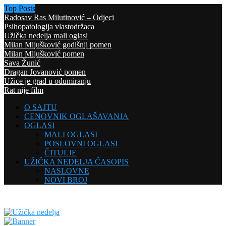
Top Posts
Radosav Ras Milutinović – Odjeci
Psihopatologija vlastodržaca
Užička nedelja mali oglasi
Milan Mijušković godišnji pomen
Milan Mijušković pomen
Sava Žunić
Dragan Jovanović pomen
Užice je grad u odumiranju
Rat nije film
O SAJTU
CENOVNIK OGLAŠAVANJA
OGLASI
MALI OGLASI
POSLOVNI OGLASI
ČITULJE
UŽIČKA NEDELJA ČASOPIS
NASLOVNE
NOVI BROJ