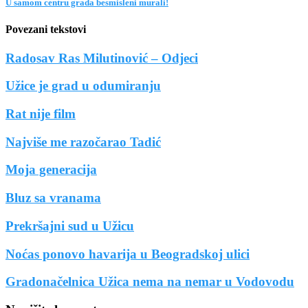
U samom centru grada besmisleni murali!
Povezani tekstovi
Radosav Ras Milutinović – Odjeci
Užice je grad u odumiranju
Rat nije film
Najviše me razočarao Tadić
Moja generacija
Bluz sa vranama
Prekršajni sud u Užicu
Noćas ponovo havarija u Beogradskoj ulici
Gradonačelnica Užica nema na nemar u Vodovodu