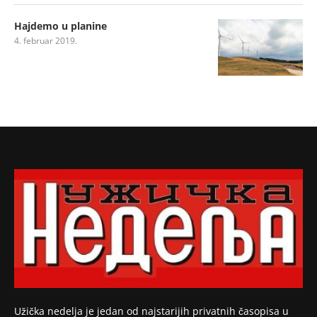
Hajdemo u planine
4. februar 2019.
Užička nedelja je jedan od najstarijih privatnih časopisa u