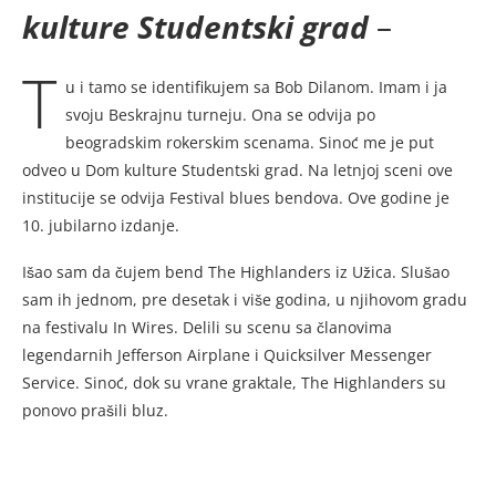
kulture Studentski grad
–
T
u i tamo se identifikujem sa Bob Dilanom. Imam i ja
svoju Beskrajnu turneju. Ona se odvija po
beogradskim rokerskim scenama. Sinoć me je put
odveo u Dom kulture Studentski grad. Na letnjoj sceni ove
institucije se odvija Festival blues bendova. Ove godine je
10. jubilarno izdanje.
Išao sam da čujem bend The Highlanders iz Užica. Slušao
sam ih jednom, pre desetak i više godina, u njihovom gradu
na festivalu In Wires. Delili su scenu sa članovima
legendarnih Jefferson Airplane i Quicksilver Messenger
Service. Sinoć, dok su vrane graktale, The Highlanders su
ponovo prašili bluz.