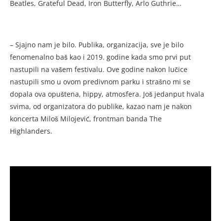
Beatles, Grateful Dead, Iron Butterfly, Arlo Guthrie…
– Sjajno nam je bilo. Publika, organizacija, sve je bilo
fenomenalno baš kao i 2019. godine kada smo prvi put
nastupili na vašem festivalu. Ove godine nakon lučice
nastupili smo u ovom predivnom parku i strašno mi se
dopala ova opuštena, hippy, atmosfera. Još jedanput hvala
svima, od organizatora do publike, kazao nam je nakon
koncerta Miloš Milojević, frontman banda The
Highlanders.