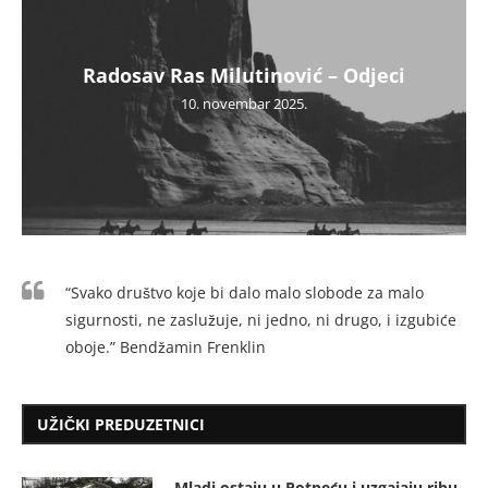
Radosav Ras Milutinović – Odjeci
10. novembar 2025.
“Svako društvo koje bi dalo malo slobode za malo
sigurnosti, ne zaslužuje, ni jedno, ni drugo, i izgubiće
oboje.” Bendžamin Frenklin
UŽIČKI PREDUZETNICI
Mladi ostaju u Potpeću i uzgajaju ribu