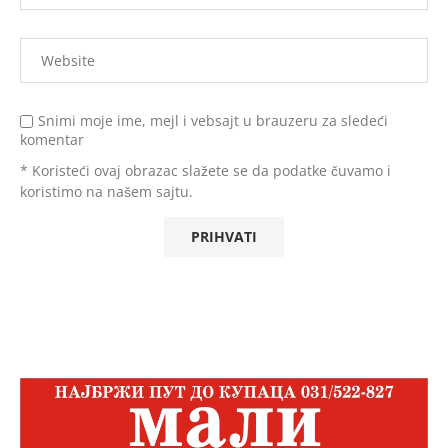
Snimi moje ime, mejl i vebsajt u brauzeru za sledeći
komentar
* Koristeći ovaj obrazac slažete se da podatke čuvamo i
koristimo na našem sajtu.