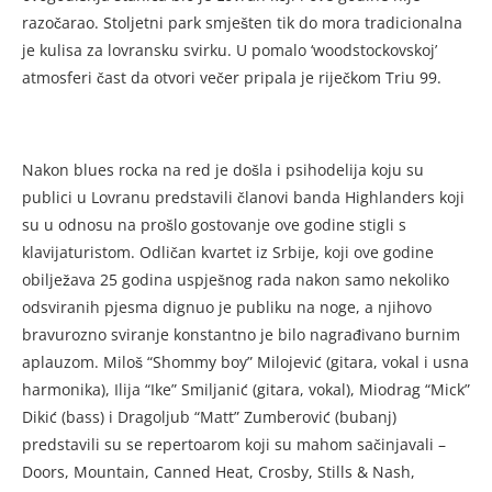
razočarao. Stoljetni park smješten tik do mora tradicionalna
je kulisa za lovransku svirku. U pomalo ‘woodstockovskoj’
atmosferi čast da otvori večer pripala je riječkom Triu 99.
Nakon blues rocka na red je došla i psihodelija koju su
publici u Lovranu predstavili članovi banda Highlanders koji
su u odnosu na prošlo gostovanje ove godine stigli s
klavijaturistom. Odličan kvartet iz Srbije, koji ove godine
obilježava 25 godina uspješnog rada nakon samo nekoliko
odsviranih pjesma dignuo je publiku na noge, a njihovo
bravurozno sviranje konstantno je bilo nagrađivano burnim
aplauzom. Miloš “Shommy boy” Milojević (gitara, vokal i usna
harmonika), Ilija “Ike” Smiljanić (gitara, vokal), Miodrag “Mick”
Dikić (bass) i Dragoljub “Matt” Zumberović (bubanj)
predstavili su se repertoarom koji su mahom sačinjavali –
Doors, Mountain, Canned Heat, Crosby, Stills & Nash,