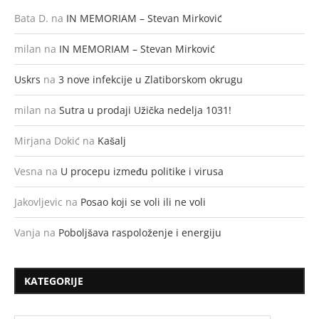
Bata D.
na
IN MEMORIAM – Stevan Mirković
milan
na
IN MEMORIAM – Stevan Mirković
Uskrs
na
3 nove infekcije u Zlatiborskom okrugu
milan
na
Sutra u prodaji Užička nedelja 1031!
Mirjana Dokić
na
Kašalj
Vesna
na
U procepu između politike i virusa
Jakovljevic
na
Posao koji se voli ili ne voli
Vanja
na
Poboljšava raspoloženje i energiju
KATEGORIJE