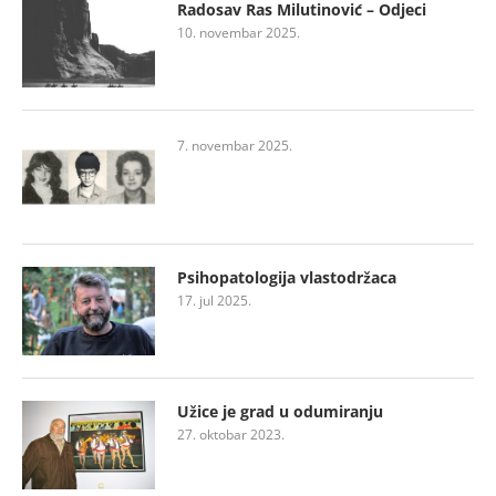
Radosav Ras Milutinović – Odjeci
10. novembar 2025.
7. novembar 2025.
Psihopatologija vlastodržaca
17. jul 2025.
Užice je grad u odumiranju
27. oktobar 2023.