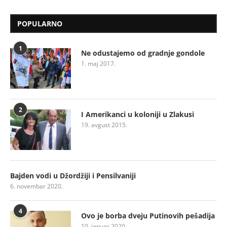
POPULARNO
1
Ne odustajemo od gradnje gondole
1. maj 2017.
2
I Amerikanci u koloniji u Zlakusi
19. avgust 2015.
Bajden vodi u Džordžiji i Pensilvaniji
6. novembar 2020.
4
Ovo je borba dveju Putinovih pešadija
10. januar 2020.