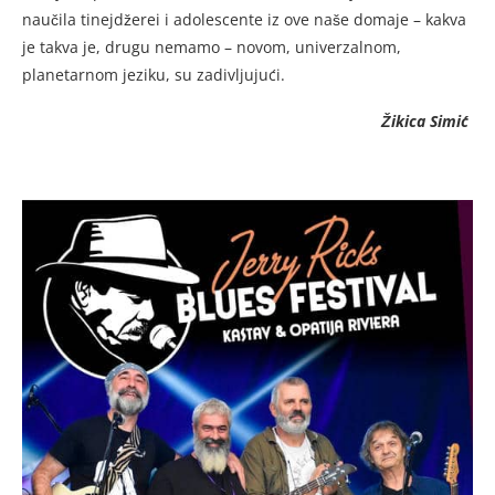
naučila tinejdžerei i adolescente iz ove naše domaje – kakva
je takva je, drugu nemamo – novom, univerzalnom,
planetarnom jeziku, su zadivljujući.
Žikica Simić