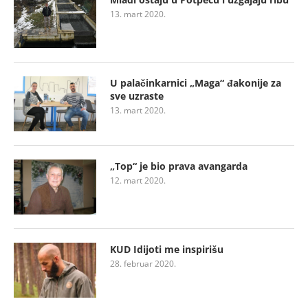
13. mart 2020.
U palačinkarnici „Maga“ đakonije za
sve uzraste
13. mart 2020.
„Top“ je bio prava avangarda
12. mart 2020.
KUD Idijoti me inspirišu
28. februar 2020.