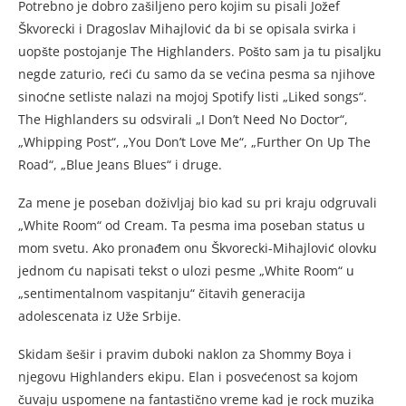
Potrebno je dobro zašiljeno pero kojim su pisali Jožef
Škvorecki i Dragoslav Mihajlović da bi se opisala svirka i
uopšte postojanje The Highlanders. Pošto sam ja tu pisaljku
negde zaturio, reći ću samo da se većina pesma sa njihove
sinoćne setliste nalazi na mojoj Spotify listi „Liked songs“.
The Highlanders su odsvirali „I Don’t Need No Doctor“,
„Whipping Post“, „You Don’t Love Me“, „Further On Up The
Road“, „Blue Jeans Blues“ i druge.
Za mene je poseban doživljaj bio kad su pri kraju odgruvali
„White Room“ od Cream. Ta pesma ima poseban status u
mom svetu. Ako pronađem onu Škvorecki-Mihajlović olovku
jednom ću napisati tekst o ulozi pesme „White Room“ u
„sentimentalnom vaspitanju“ čitavih generacija
adolescenata iz Uže Srbije.
Skidam šešir i pravim duboki naklon za Shommy Boya i
njegovu Highlanders ekipu. Elan i posvećenost sa kojom
čuvaju uspomene na fantastično vreme kad je rock muzika