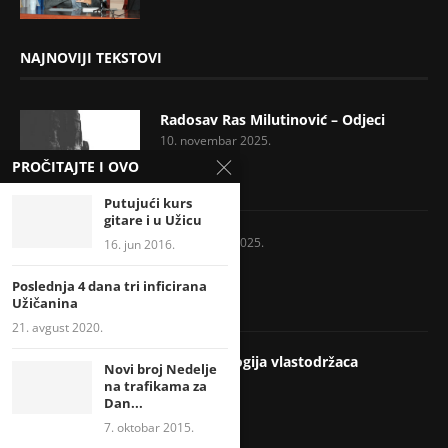
NAJNOVIJI TEKSTOVI
Radosav Ras Milutinović – Odjeci
10. novembar 2025.
PROČITAJTE I OVO
Putujući kurs
gitare i u Užicu
7. novembar 2025.
16. jun 2016.
Poslednja 4 dana tri inficirana
Užičanina
21. avgust 2020.
Psihopatologija vlastodržaca
Novi broj Nedelje
17. jul 2025.
na trafikama za
Dan...
7. oktobar 2015.