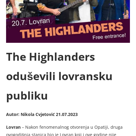
The Highlanders
oduševili lovransku
publiku
Autor: Nikola Cvjetović 21.07.2023
Lovran
– Nakon fenomenalnog otvorenja u Opatiji, druga
ovogodišnja stanica bio je Lovran koji i ove godine nije