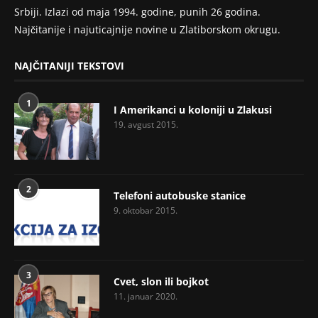
Srbiji. Izlazi od maja 1994. godine, punih 26 godina.
Najčitanije i najuticajnije novine u Zlatiborskom okrugu.
NAJČITANIJI TEKSTOVI
1
I Amerikanci u koloniji u Zlakusi
19. avgust 2015.
2
Telefoni autobuske stanice
9. oktobar 2015.
3
Cvet, slon ili bojkot
11. januar 2020.