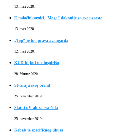
13. mart 2020.
U palačinkarnici „Maga“ đakonije za sve uzraste
13. mart 2020.
„Top“ je bio prava avangarda
12. mart 2020.
KUD Idijoti me inspirišu
28. februar 2020.
Stvaraju svoj brend
25. novembar 2019.
Slatki užitak za sva čula
25. novembar 2019.
Kebab je specifičnog ukusa