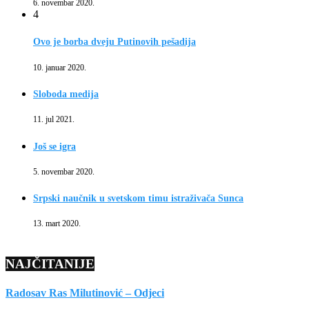
6. novembar 2020.
4
Ovo je borba dveju Putinovih pešadija
10. januar 2020.
Sloboda medija
11. jul 2021.
Još se igra
5. novembar 2020.
Srpski naučnik u svetskom timu istraživača Sunca
13. mart 2020.
NAJČITANIJE
Radosav Ras Milutinović – Odjeci