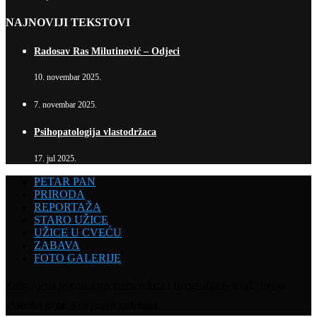
NAJNOVIJI TEKSTOVI
Radosav Ras Milutinović – Odjeci
10. novembar 2025.
7. novembar 2025.
Psihopatologija vlastodržaca
17. jul 2025.
PETAR PAN
PRIRODA
REPORTAŽA
STARO UŽICE
UŽICE U CVEĆU
ZABAVA
FOTO GALERIJE
Zabranjena je svaka upotreba teksta i fotografija bez odobrenja
vlasnika sajta. Sva prava zadržana.