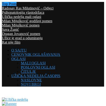
Top Posts
Radosav Ras Milutinović – Odjeci
Psihopatologija vlastodržaca
Užička nedelja mali oglasi
Milan Mijušković godišnji pomen
Milan Mijušković pomen
Sava Žunić
Dragan Jovanović pomen
Užice je grad u odumiranju
Rat nije film
O SAJTU
CENOVNIK OGLAŠAVANJA
OGLASI
MALI OGLASI
POSLOVNI OGLASI
ČITULJE
UŽIČKA NEDELJA ČASOPIS
NASLOVNE
NOVI BROJ