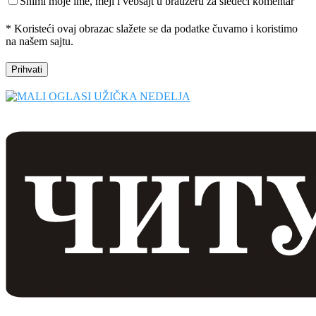
Snimi moje ime, mejl i vebsajt u brauzeru za sledeći komentar
* Koristeći ovaj obrazac slažete se da podatke čuvamo i koristimo
na našem sajtu.