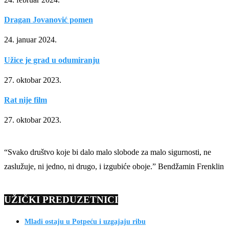
Dragan Jovanović pomen
24. januar 2024.
Užice je grad u odumiranju
27. oktobar 2023.
Rat nije film
27. oktobar 2023.
“Svako društvo koje bi dalo malo slobode za malo sigurnosti, ne
zaslužuje, ni jedno, ni drugo, i izgubiće oboje.” Bendžamin Frenklin
UŽIČKI PREDUZETNICI
Mladi ostaju u Potpeću i uzgajaju ribu