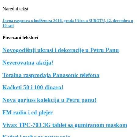
Naredni tekst
Javna rasprava o budžetu za 2016. grada Užica u SUBOTU, 12. decembra u
10 sati
Povezani tekstovi
Novogodišnji ukrasi i dekoracije u Petru Panu
Neverovatna akcija!
Totalna rasprodaja Panasonic telefona
Kačketi 50 i 100 dinara!
Nova gorjuss kolekcija u Petru panu!
FM radio i cd plejer
Vivax TPC-703 3G tablet sa gumiranom maskom