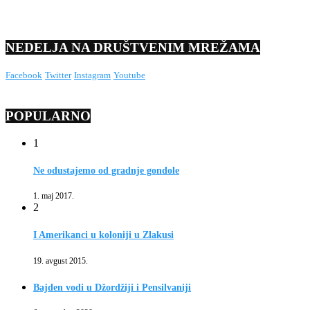
NEDELJA NA DRUŠTVENIM MREŽAMA
Facebook
Twitter
Instagram
Youtube
POPULARNO
1
Ne odustajemo od gradnje gondole
1. maj 2017.
2
I Amerikanci u koloniji u Zlakusi
19. avgust 2015.
Bajden vodi u Džordžiji i Pensilvaniji