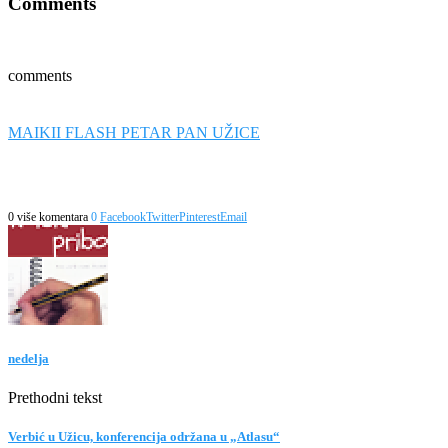
Comments
comments
MAIKII FLASH PETAR PAN UŽICE
0 više komentara
0
Facebook
Twitter
Pinterest
Email
nedelja
Prethodni tekst
Verbić u Užicu, konferencija održana u „Atlasu“