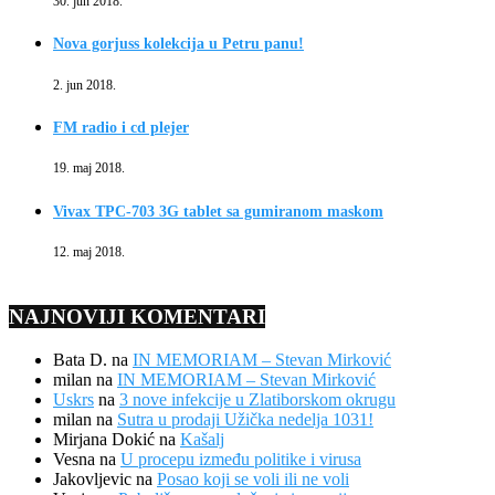
30. jun 2018.
Nova gorjuss kolekcija u Petru panu!
2. jun 2018.
FM radio i cd plejer
19. maj 2018.
Vivax TPC-703 3G tablet sa gumiranom maskom
12. maj 2018.
NAJNOVIJI KOMENTARI
Bata D.
na
IN MEMORIAM – Stevan Mirković
milan
na
IN MEMORIAM – Stevan Mirković
Uskrs
na
3 nove infekcije u Zlatiborskom okrugu
milan
na
Sutra u prodaji Užička nedelja 1031!
Mirjana Dokić
na
Kašalj
Vesna
na
U procepu između politike i virusa
Jakovljevic
na
Posao koji se voli ili ne voli