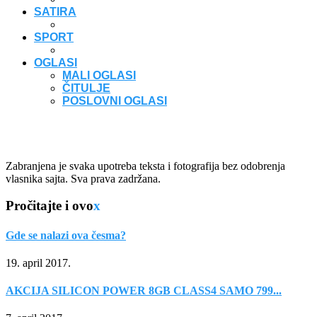
SATIRA
SPORT
OGLASI
MALI OGLASI
ČITULJE
POSLOVNI OGLASI
Zabranjena je svaka upotreba teksta i fotografija bez odobrenja
vlasnika sajta. Sva prava zadržana.
Pročitajte i ovo
x
Gde se nalazi ova česma?
19. april 2017.
AKCIJA SILICON POWER 8GB CLASS4 SAMO 799...