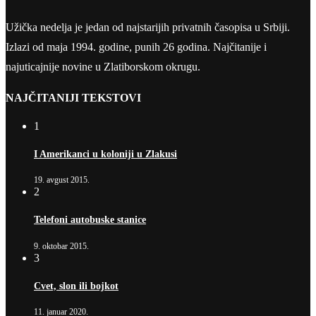
Užička nedelja je jedan od najstarijih privatnih časopisa u Srbiji.
Izlazi od maja 1994. godine, punih 26 godina. Najčitanije i
najuticajnije novine u Zlatiborskom okrugu.
NAJČITANIJI TEKSTOVI
1
I Amerikanci u koloniji u Zlakusi
19. avgust 2015.
2
Telefoni autobuske stanice
9. oktobar 2015.
3
Cvet, slon ili bojkot
11. januar 2020.