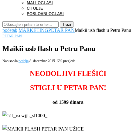
MALI OGLASI
ČITULJE
POSLOVNI OGLASI
Traži
početak
MARKETING
PETAR PAN
Maikii usb flash u Petru Panu
PETAR PAN
Maikii usb flash u Petru Panu
Napisao/la
nedelja
8. decembar 2015.
689
pregleda
NEODOLJIVI FLEŠIĆI
STIGLI U PETAR PAN!
od 1599 dinara