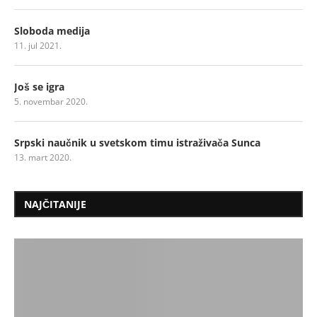
Sloboda medija
11. jul 2021.
Još se igra
5. novembar 2020.
Srpski naučnik u svetskom timu istraživača Sunca
13. mart 2020.
NAJČITANIJE