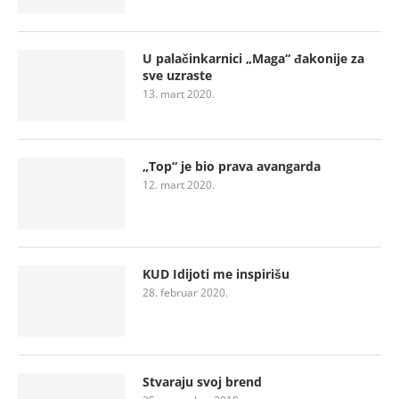
U palačinkarnici „Maga“ đakonije za
sve uzraste
13. mart 2020.
„Top“ je bio prava avangarda
12. mart 2020.
KUD Idijoti me inspirišu
28. februar 2020.
Stvaraju svoj brend