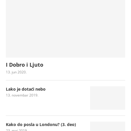
I Dobro i Ljuto
13. jun 2020.
Lako je dotaći nebo
13. novembar 2019.
Kako do posla u Londonu? (3. deo)
23. maj 2019.