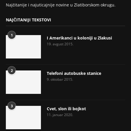
Najčitanije i najuticajnije novine u Zlatiborskom okrugu.
NAJČITANIJI TEKSTOVI
1
I Amerikanci u koloniji u Zlakusi
19. avgust 2015.
2
Telefoni autobuske stanice
9. oktobar 2015.
3
Cvet, slon ili bojkot
11. januar 2020.