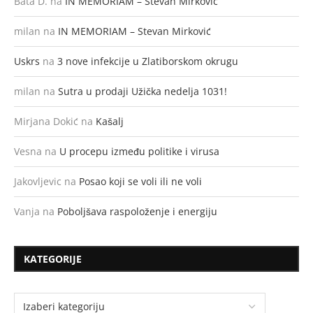
Bata D.
na
IN MEMORIAM – Stevan Mirković
milan
na
IN MEMORIAM – Stevan Mirković
Uskrs
na
3 nove infekcije u Zlatiborskom okrugu
milan
na
Sutra u prodaji Užička nedelja 1031!
Mirjana Dokić
na
Kašalj
Vesna
na
U procepu između politike i virusa
Jakovljevic
na
Posao koji se voli ili ne voli
Vanja
na
Poboljšava raspoloženje i energiju
KATEGORIJE