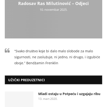
Radosav Ras Milutinović – Odjeci
10. novembar 2025.
“Svako društvo koje bi dalo malo slobode za malo
sigurnosti, ne zaslužuje, ni jedno, ni drugo, i izgubiće
oboje.” Bendžamin Frenklin
UŽIČKI PREDUZETNICI
Mladi ostaju u Potpeću i uzgajaju ribu
13. mart 2020.