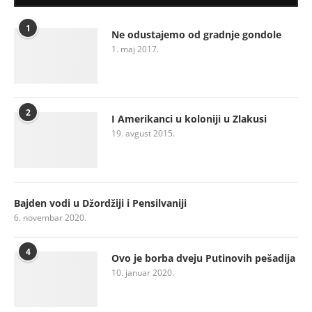
1
Ne odustajemo od gradnje gondole
1. maj 2017.
2
I Amerikanci u koloniji u Zlakusi
19. avgust 2015.
Bajden vodi u Džordžiji i Pensilvaniji
6. novembar 2020.
4
Ovo je borba dveju Putinovih pešadija
10. januar 2020.