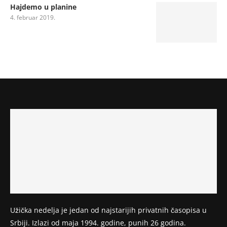
Hajdemo u planine
4. februar 2019.
Užička nedelja je jedan od najstarijih privatnih časopisa u
Srbiji. Izlazi od maja 1994. godine, punih 26 godina.