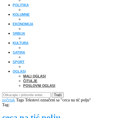
POLITIKA
KOLUMNE
EKONOMIJA
SRBIJA
KULTURA
SATIRA
SPORT
OGLASI
MALI OGLASI
ČITULJE
POSLOVNI OGLASI
Traži
početak
Tags
Tekstovi označeni sa "ceca na tić polju"
Tag:
ceca na tić polju