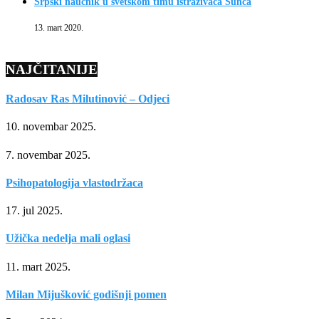
Srpski naučnik u svetskom timu istraživača Sunca
13. mart 2020.
NAJČITANIJE
Radosav Ras Milutinović – Odjeci
10. novembar 2025.
7. novembar 2025.
Psihopatologija vlastodržaca
17. jul 2025.
Užička nedelja mali oglasi
11. mart 2025.
Milan Mijušković godišnji pomen