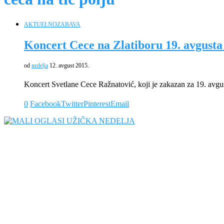
AKTUELNO
ZABAVA
Koncert Cece na Zlatiboru 19. avgusta
od
nedelja
12. avgust 2015.
Koncert Svetlane Cece Ražnatović, koji je zakazan za 19. avgu
0
Facebook
Twitter
Pinterest
Email