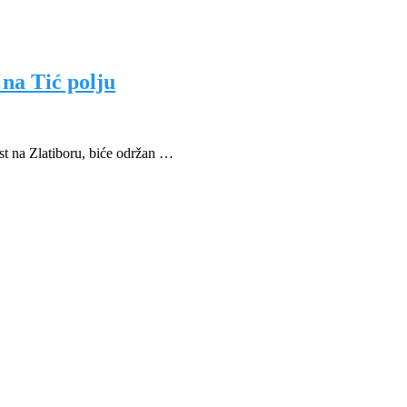
 na Tić polju
st na Zlatiboru, biće održan …