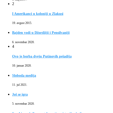
2
I Amerikanci u koloniji u Zlakusi
19. avgust 2015.
Bajden vodi u Džordžiji i Pensilvaniji
6. novembar 2020.
4
Ovo je borba dveju Putinovih pešadija
10. januar 2020.
Sloboda medija
11. jul 2021.
Još se igra
5. novembar 2020.