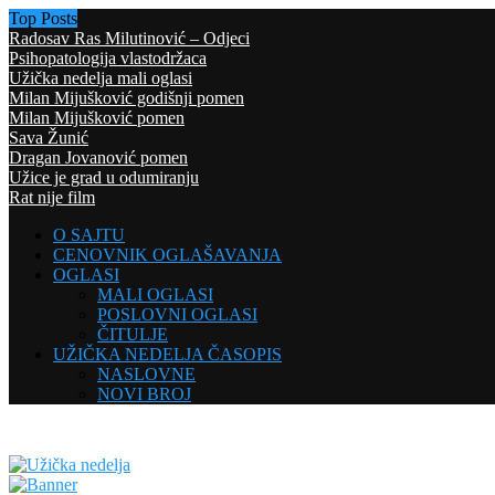
Top Posts
Radosav Ras Milutinović – Odjeci
Psihopatologija vlastodržaca
Užička nedelja mali oglasi
Milan Mijušković godišnji pomen
Milan Mijušković pomen
Sava Žunić
Dragan Jovanović pomen
Užice je grad u odumiranju
Rat nije film
O SAJTU
CENOVNIK OGLAŠAVANJA
OGLASI
MALI OGLASI
POSLOVNI OGLASI
ČITULJE
UŽIČKA NEDELJA ČASOPIS
NASLOVNE
NOVI BROJ