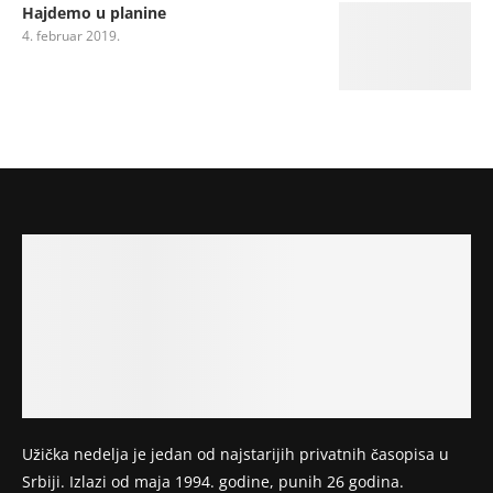
Hajdemo u planine
4. februar 2019.
Užička nedelja je jedan od najstarijih privatnih časopisa u
Srbiji. Izlazi od maja 1994. godine, punih 26 godina.