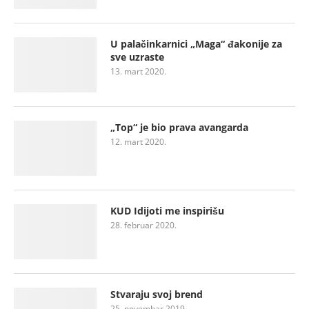
U palačinkarnici „Maga“ đakonije za
sve uzraste
13. mart 2020.
„Top“ je bio prava avangarda
12. mart 2020.
KUD Idijoti me inspirišu
28. februar 2020.
Stvaraju svoj brend
25. novembar 2019.