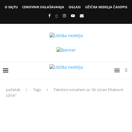
O SAJTU
CENOVNIK OGLAŠAVANJA
OGLASI
UŽIČKA NEDELJA ČASOPIS
početak
Tags
Tekstovi označeni sa "dr zoran čitaković
užice"