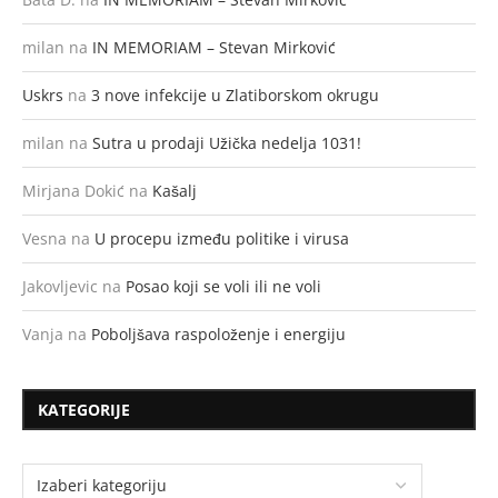
milan
na
IN MEMORIAM – Stevan Mirković
Uskrs
na
3 nove infekcije u Zlatiborskom okrugu
milan
na
Sutra u prodaji Užička nedelja 1031!
Mirjana Dokić
na
Kašalj
Vesna
na
U procepu između politike i virusa
Jakovljevic
na
Posao koji se voli ili ne voli
Vanja
na
Poboljšava raspoloženje i energiju
KATEGORIJE