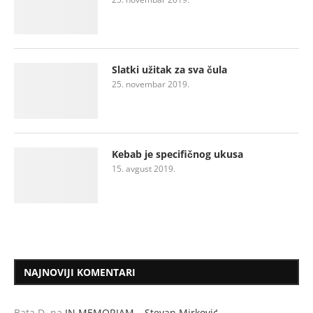
Slatki užitak za sva čula
25. novembar 2019.
Kebab je specifičnog ukusa
15. avgust 2019.
NAJNOVIJI KOMENTARI
Bata D.
na
IN MEMORIAM – Stevan Mirković