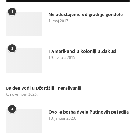
1
Ne odustajemo od gradnje gondole
1. maj 2017.
2
I Amerikanci u koloniji u Zlakusi
19. avgust 2015.
Bajden vodi u Džordžiji i Pensilvaniji
6. novembar 2020.
4
Ovo je borba dveju Putinovih pešadija
10. januar 2020.