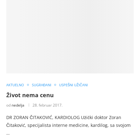
AKTUELNO
SUGRAĐANI
USPEŠNI UŽIČANI
Život nema cenu
od
nedelja
28. februar 2017.
DR ZORAN ČITAKOVIĆ, KARDIOLOG Užički doktor Zoran
Čitaković, specijalista interne medicine, kardilog, sa svojom
…