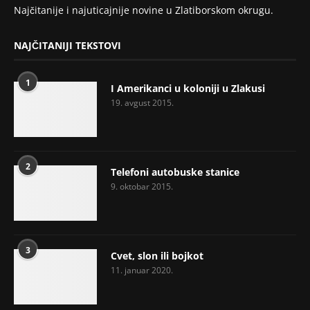
Najčitanije i najuticajnije novine u Zlatiborskom okrugu.
NAJČITANIJI TEKSTOVI
1
I Amerikanci u koloniji u Zlakusi
19. avgust 2015.
2
Telefoni autobuske stanice
9. oktobar 2015.
3
Cvet, slon ili bojkot
11. januar 2020.