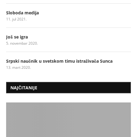
Sloboda medija
11. jul 2021.
Još se igra
5. novembar 2020.
Srpski naučnik u svetskom timu istraživača Sunca
13. mart 2020.
NAJČITANIJE