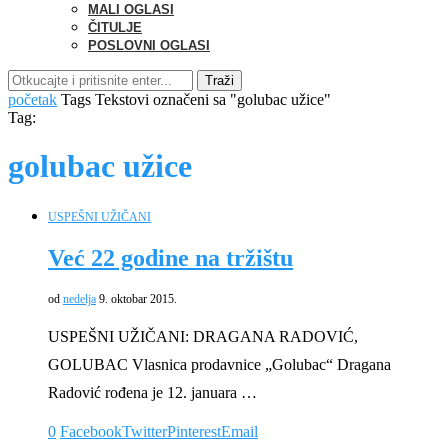
MALI OGLASI
ČITULJE
POSLOVNI OGLASI
Traži
početak
Tags
Tekstovi označeni sa "golubac užice"
Tag:
golubac užice
USPEŠNI UŽIČANI
Već 22 godine na tržištu
od
nedelja
9. oktobar 2015.
USPEŠNI UŽIČANI: DRAGANA RADOVIĆ,
GOLUBAC Vlasnica prodavnice „Golubac“ Dragana
Radović rođena je 12. januara …
0
Facebook
Twitter
Pinterest
Email