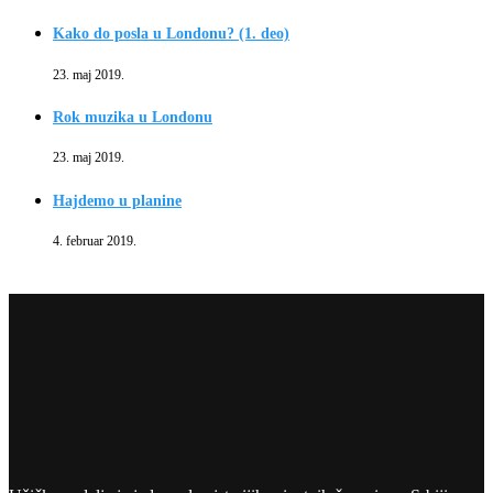
Kako do posla u Londonu? (1. deo)
23. maj 2019.
Rok muzika u Londonu
23. maj 2019.
Hajdemo u planine
4. februar 2019.