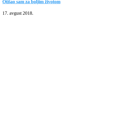
Otišao sam za boljim životom
17. avgust 2018.