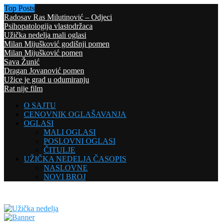
Top Posts
Radosav Ras Milutinović – Odjeci
Psihopatologija vlastodržaca
Užička nedelja mali oglasi
Milan Mijušković godišnji pomen
Milan Mijušković pomen
Sava Žunić
Dragan Jovanović pomen
Užice je grad u odumiranju
Rat nije film
O SAJTU
CENOVNIK OGLAŠAVANJA
OGLASI
MALI OGLASI
POSLOVNI OGLASI
ČITULJE
UŽIČKA NEDELJA ČASOPIS
NASLOVNE
NOVI BROJ