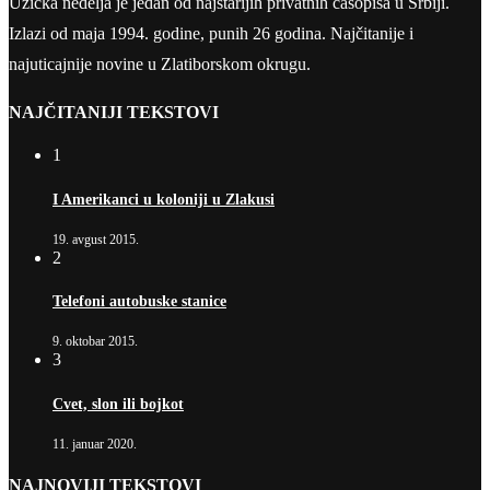
Užička nedelja je jedan od najstarijih privatnih časopisa u Srbiji.
Izlazi od maja 1994. godine, punih 26 godina. Najčitanije i
najuticajnije novine u Zlatiborskom okrugu.
NAJČITANIJI TEKSTOVI
1
I Amerikanci u koloniji u Zlakusi
19. avgust 2015.
2
Telefoni autobuske stanice
9. oktobar 2015.
3
Cvet, slon ili bojkot
11. januar 2020.
NAJNOVIJI TEKSTOVI