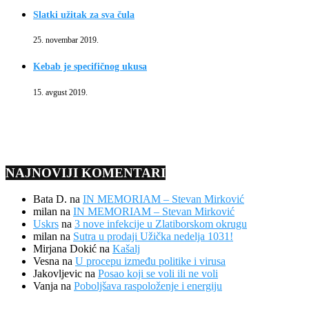
Slatki užitak za sva čula
25. novembar 2019.
Kebab je specifičnog ukusa
15. avgust 2019.
NAJNOVIJI KOMENTARI
Bata D.
na
IN MEMORIAM – Stevan Mirković
milan
na
IN MEMORIAM – Stevan Mirković
Uskrs
na
3 nove infekcije u Zlatiborskom okrugu
milan
na
Sutra u prodaji Užička nedelja 1031!
Mirjana Dokić
na
Kašalj
Vesna
na
U procepu između politike i virusa
Jakovljevic
na
Posao koji se voli ili ne voli
Vanja
na
Poboljšava raspoloženje i energiju