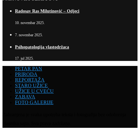
Radosav Ras Milutinović – Odjeci
10. novembar 2025.
7. novembar 2025.
Psihopatologija vlastodržaca
17. jul 2025.
PETAR PAN
PRIRODA
REPORTAŽA
STARO UŽICE
UŽICE U CVEĆU
ZABAVA
FOTO GALERIJE
Zabranjena je svaka upotreba teksta i fotografija bez odobrenja
vlasnika sajta. Sva prava zadržana.