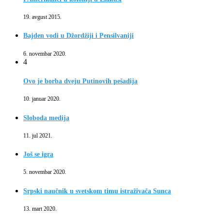
19. avgust 2015.
Bajden vodi u Džordžiji i Pensilvaniji
6. novembar 2020.
4
Ovo je borba dveju Putinovih pešadija
10. januar 2020.
Sloboda medija
11. jul 2021.
Još se igra
5. novembar 2020.
Srpski naučnik u svetskom timu istraživača Sunca
13. mart 2020.