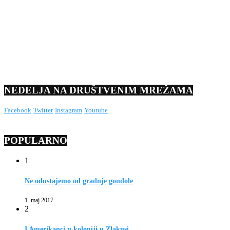
NEDELJA NA DRUŠTVENIM MREŽAMA
Facebook
Twitter
Instagram
Youtube
POPULARNO
1
Ne odustajemo od gradnje gondole
1. maj 2017.
2
I Amerikanci u koloniji u Zlakusi