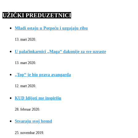
UŽIČKI PREDUZETNICI
Mladi ostaju u Potpeću i uzgajaju ribu
13. mart 2020.
U palačinkarnici „Maga“ đakonije za sve uzraste
13. mart 2020.
„Top“ je bio prava avangarda
12. mart 2020.
KUD Idijoti me inspirišu
28. februar 2020.
Stvaraju svoj brend
25. novembar 2019.