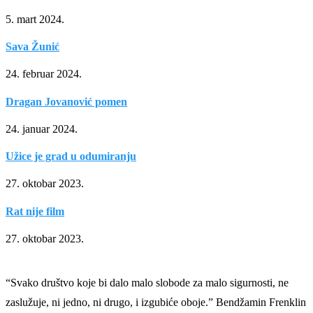
5. mart 2024.
Sava Žunić
24. februar 2024.
Dragan Jovanović pomen
24. januar 2024.
Užice je grad u odumiranju
27. oktobar 2023.
Rat nije film
27. oktobar 2023.
“Svako društvo koje bi dalo malo slobode za malo sigurnosti, ne
zaslužuje, ni jedno, ni drugo, i izgubiće oboje.” Bendžamin Frenklin