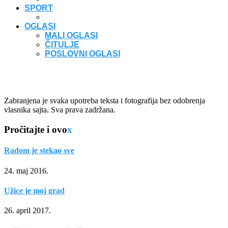
SPORT
OGLASI
MALI OGLASI
ČITULJE
POSLOVNI OGLASI
Zabranjena je svaka upotreba teksta i fotografija bez odobrenja
vlasnika sajta. Sva prava zadržana.
Pročitajte i ovo
x
Radom je stekao sve
24. maj 2016.
Užice je moj grad
26. april 2017.