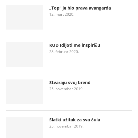
„Top“ je bio prava avangarda
12. mart 2020.
KUD Idijoti me inspirišu
28. februar 2020.
Stvaraju svoj brend
25. novembar 2019.
Slatki užitak za sva čula
25. novembar 2019.