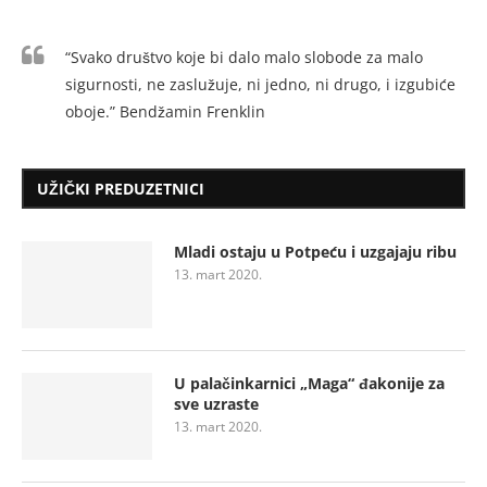
“Svako društvo koje bi dalo malo slobode za malo
sigurnosti, ne zaslužuje, ni jedno, ni drugo, i izgubiće
oboje.” Bendžamin Frenklin
UŽIČKI PREDUZETNICI
Mladi ostaju u Potpeću i uzgajaju ribu
13. mart 2020.
U palačinkarnici „Maga“ đakonije za
sve uzraste
13. mart 2020.