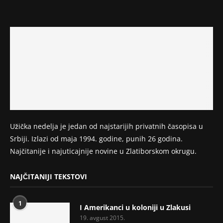
Užička nedelja je jedan od najstarijih privatnih časopisa u
Srbiji. Izlazi od maja 1994. godine, punih 26 godina.
Najčitanije i najuticajnije novine u Zlatiborskom okrugu.
NAJČITANIJI TEKSTOVI
1
I Amerikanci u koloniji u Zlakusi
19. avgust 2015.