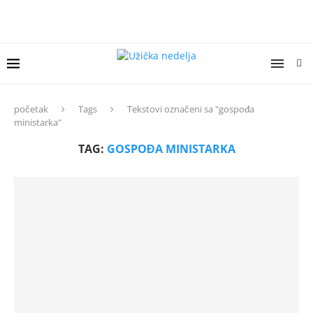
početak
Tags
Tekstovi označeni sa "gospođa
ministarka"
TAG:
GOSPOĐA MINISTARKA