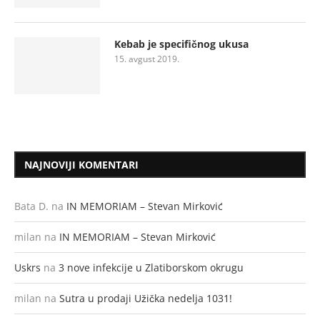
Kebab je specifičnog ukusa
15. avgust 2019.
NAJNOVIJI KOMENTARI
Bata D.
na
IN MEMORIAM – Stevan Mirković
milan
na
IN MEMORIAM – Stevan Mirković
Uskrs
na
3 nove infekcije u Zlatiborskom okrugu
milan
na
Sutra u prodaji Užička nedelja 1031!