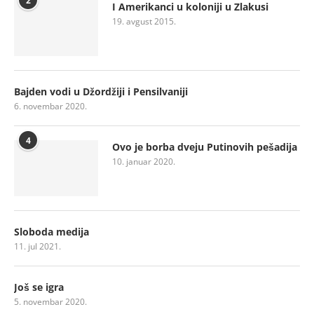
2
I Amerikanci u koloniji u Zlakusi
19. avgust 2015.
Bajden vodi u Džordžiji i Pensilvaniji
6. novembar 2020.
4
Ovo je borba dveju Putinovih pešadija
10. januar 2020.
Sloboda medija
11. jul 2021.
Još se igra
5. novembar 2020.