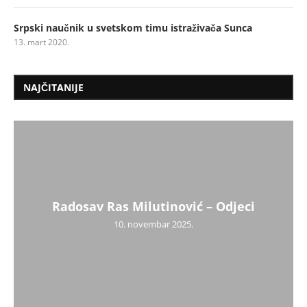
Srpski naučnik u svetskom timu istraživača Sunca
13. mart 2020.
NAJČITANIJE
Radosav Ras Milutinović – Odjeci
10. novembar 2025.