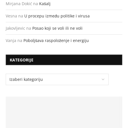
Mirjana Dokić
na
Kašalj
Vesna
na
U procepu između politike i virusa
Jakovljevic
na
Posao koji se voli ili ne voli
Vanja
na
Poboljšava raspoloženje i energiju
KATEGORIJE