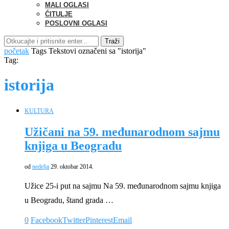
MALI OGLASI
ČITULJE
POSLOVNI OGLASI
Traži
početak
Tags
Tekstovi označeni sa "istorija"
Tag:
istorija
KULTURA
Užičani na 59. međunarodnom sajmu
knjiga u Beogradu
od
nedelja
29. oktobar 2014.
Užice 25-i put na sajmu Na 59. međunarodnom sajmu knjiga
u Beogradu, štand grada …
0
Facebook
Twitter
Pinterest
Email