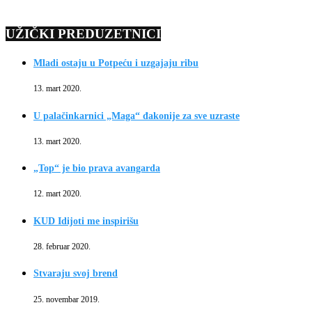
UŽIČKI PREDUZETNICI
Mladi ostaju u Potpeću i uzgajaju ribu
13. mart 2020.
U palačinkarnici „Maga“ đakonije za sve uzraste
13. mart 2020.
„Top“ je bio prava avangarda
12. mart 2020.
KUD Idijoti me inspirišu
28. februar 2020.
Stvaraju svoj brend
25. novembar 2019.