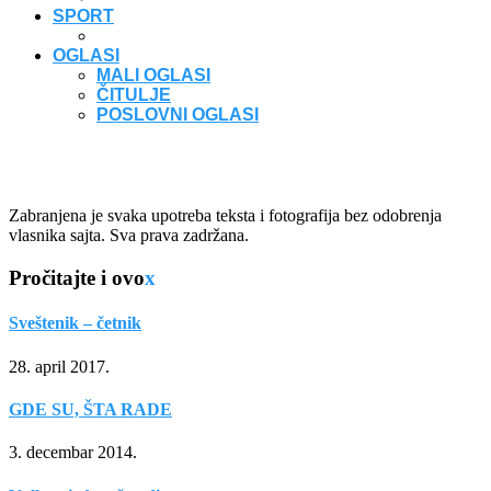
SPORT
OGLASI
MALI OGLASI
ČITULJE
POSLOVNI OGLASI
Zabranjena je svaka upotreba teksta i fotografija bez odobrenja
vlasnika sajta. Sva prava zadržana.
Pročitajte i ovo
x
Sveštenik – četnik
28. april 2017.
GDE SU, ŠTA RADE
3. decembar 2014.