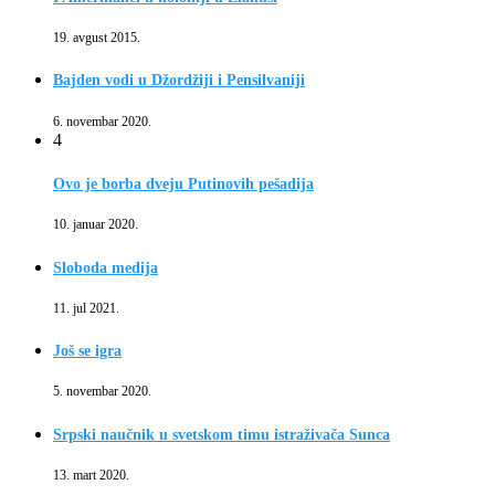
19. avgust 2015.
Bajden vodi u Džordžiji i Pensilvaniji
6. novembar 2020.
4
Ovo je borba dveju Putinovih pešadija
10. januar 2020.
Sloboda medija
11. jul 2021.
Još se igra
5. novembar 2020.
Srpski naučnik u svetskom timu istraživača Sunca
13. mart 2020.