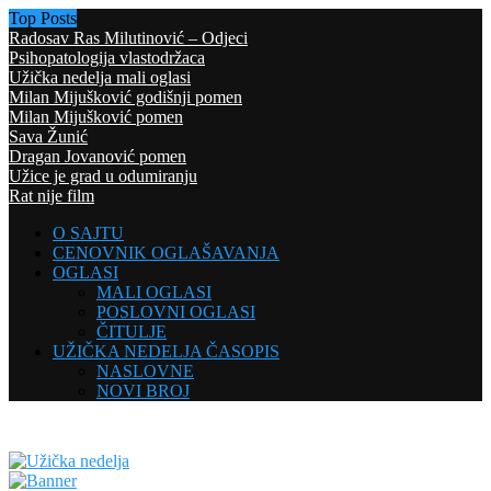
Top Posts
Radosav Ras Milutinović – Odjeci
Psihopatologija vlastodržaca
Užička nedelja mali oglasi
Milan Mijušković godišnji pomen
Milan Mijušković pomen
Sava Žunić
Dragan Jovanović pomen
Užice je grad u odumiranju
Rat nije film
O SAJTU
CENOVNIK OGLAŠAVANJA
OGLASI
MALI OGLASI
POSLOVNI OGLASI
ČITULJE
UŽIČKA NEDELJA ČASOPIS
NASLOVNE
NOVI BROJ