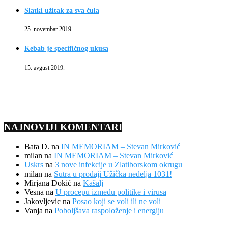
Slatki užitak za sva čula
25. novembar 2019.
Kebab je specifičnog ukusa
15. avgust 2019.
NAJNOVIJI KOMENTARI
Bata D.
na
IN MEMORIAM – Stevan Mirković
milan
na
IN MEMORIAM – Stevan Mirković
Uskrs
na
3 nove infekcije u Zlatiborskom okrugu
milan
na
Sutra u prodaji Užička nedelja 1031!
Mirjana Dokić
na
Kašalj
Vesna
na
U procepu između politike i virusa
Jakovljevic
na
Posao koji se voli ili ne voli
Vanja
na
Poboljšava raspoloženje i energiju