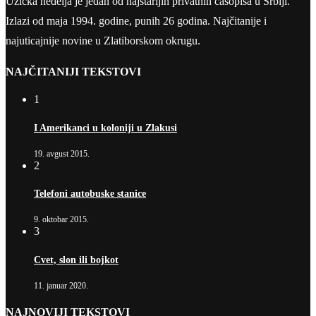
Užička nedelja je jedan od najstarijih privatnih časopisa u Srbiji.
Izlazi od maja 1994. godine, punih 26 godina. Najčitanije i
najuticajnije novine u Zlatiborskom okrugu.
NAJČITANIJI TEKSTOVI
1
I Amerikanci u koloniji u Zlakusi
19. avgust 2015.
2
Telefoni autobuske stanice
9. oktobar 2015.
3
Cvet, slon ili bojkot
11. januar 2020.
NAJNOVIJI TEKSTOVI