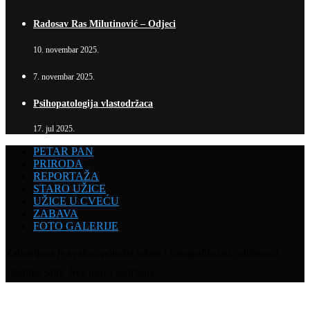
Radosav Ras Milutinović – Odjeci
10. novembar 2025.
7. novembar 2025.
Psihopatologija vlastodržaca
17. jul 2025.
PETAR PAN
PRIRODA
REPORTAŽA
STARO UŽICE
UŽICE U CVEĆU
ZABAVA
FOTO GALERIJE
Zabranjena je svaka upotreba teksta i fotografija bez odobrenja
vlasnika sajta. Sva prava zadržana.