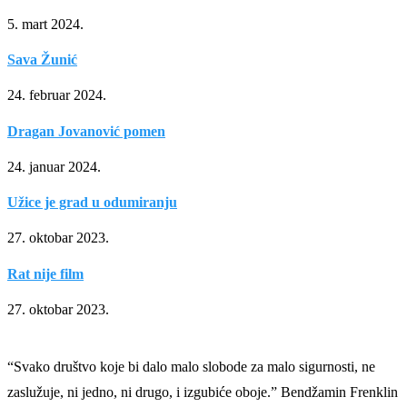
5. mart 2024.
Sava Žunić
24. februar 2024.
Dragan Jovanović pomen
24. januar 2024.
Užice je grad u odumiranju
27. oktobar 2023.
Rat nije film
27. oktobar 2023.
“Svako društvo koje bi dalo malo slobode za malo sigurnosti, ne
zaslužuje, ni jedno, ni drugo, i izgubiće oboje.” Bendžamin Frenklin