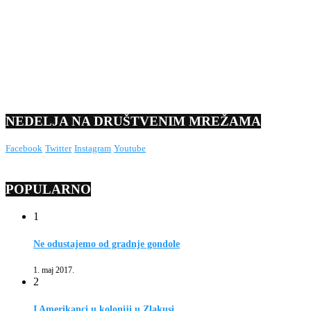
NEDELJA NA DRUŠTVENIM MREŽAMA
Facebook
Twitter
Instagram
Youtube
POPULARNO
1
Ne odustajemo od gradnje gondole
1. maj 2017.
2
I Amerikanci u koloniji u Zlakusi