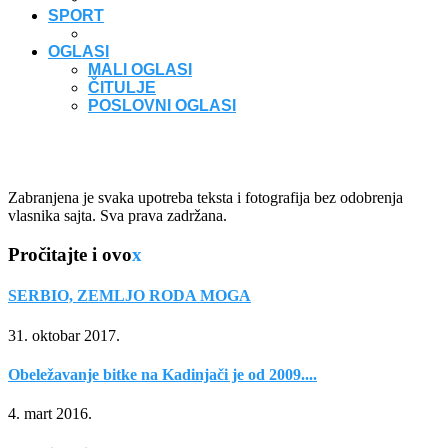
SPORT
OGLASI
MALI OGLASI
ČITULJE
POSLOVNI OGLASI
Zabranjena je svaka upotreba teksta i fotografija bez odobrenja
vlasnika sajta. Sva prava zadržana.
Pročitajte i ovo
x
SERBIO, ZEMLJO RODA MOGA
31. oktobar 2017.
Obeležavanje bitke na Kadinjači je od 2009....
4. mart 2016.