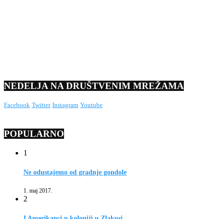
NEDELJA NA DRUŠTVENIM MREŽAMA
Facebook
Twitter
Instagram
Youtube
POPULARNO
1
Ne odustajemo od gradnje gondole
1. maj 2017.
2
I Amerikanci u koloniji u Zlakusi