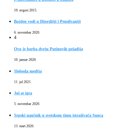
19. avgust 2015.
Bajden vodi u Džordžiji i Pensilvaniji
6. novembar 2020.
4
Ovo je borba dveju Putinovih pešadija
10. januar 2020.
Sloboda medija
11. jul 2021.
Još se igra
5. novembar 2020.
Srpski naučnik u svetskom timu istraživača Sunca
13. mart 2020.