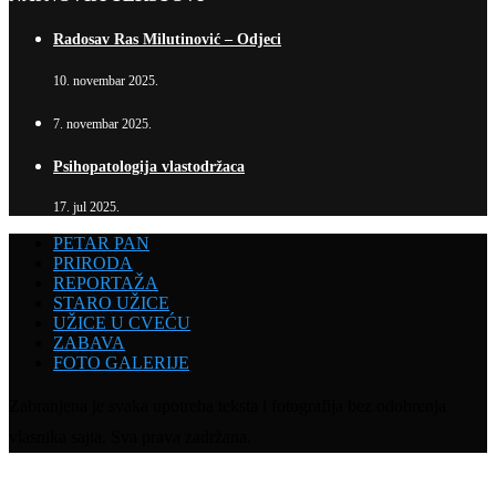
Radosav Ras Milutinović – Odjeci
10. novembar 2025.
7. novembar 2025.
Psihopatologija vlastodržaca
17. jul 2025.
PETAR PAN
PRIRODA
REPORTAŽA
STARO UŽICE
UŽICE U CVEĆU
ZABAVA
FOTO GALERIJE
Zabranjena je svaka upotreba teksta i fotografija bez odobrenja
vlasnika sajta. Sva prava zadržana.