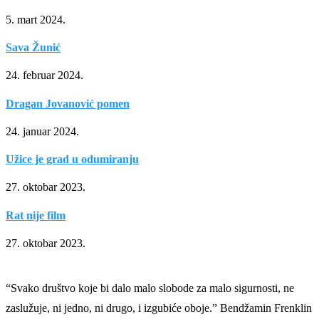
5. mart 2024.
Sava Žunić
24. februar 2024.
Dragan Jovanović pomen
24. januar 2024.
Užice je grad u odumiranju
27. oktobar 2023.
Rat nije film
27. oktobar 2023.
“Svako društvo koje bi dalo malo slobode za malo sigurnosti, ne
zaslužuje, ni jedno, ni drugo, i izgubiće oboje.” Bendžamin Frenklin