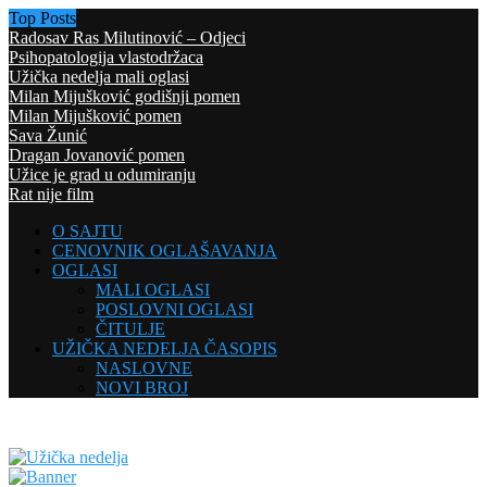
Top Posts
Radosav Ras Milutinović – Odjeci
Psihopatologija vlastodržaca
Užička nedelja mali oglasi
Milan Mijušković godišnji pomen
Milan Mijušković pomen
Sava Žunić
Dragan Jovanović pomen
Užice je grad u odumiranju
Rat nije film
O SAJTU
CENOVNIK OGLAŠAVANJA
OGLASI
MALI OGLASI
POSLOVNI OGLASI
ČITULJE
UŽIČKA NEDELJA ČASOPIS
NASLOVNE
NOVI BROJ