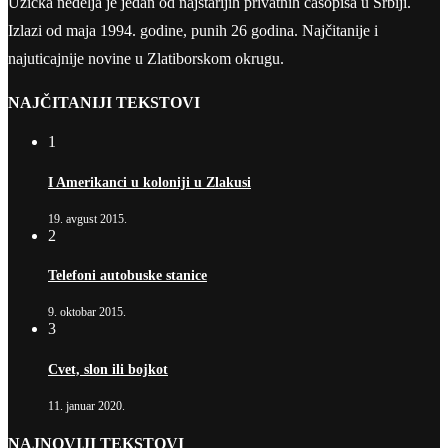
Užička nedelja je jedan od najstarijih privatnih časopisa u Srbiji.
Izlazi od maja 1994. godine, punih 26 godina. Najčitanije i
najuticajnije novine u Zlatiborskom okrugu.
NAJČITANIJI TEKSTOVI
1
I Amerikanci u koloniji u Zlakusi
19. avgust 2015.
2
Telefoni autobuske stanice
9. oktobar 2015.
3
Cvet, slon ili bojkot
11. januar 2020.
NAJNOVIJI TEKSTOVI