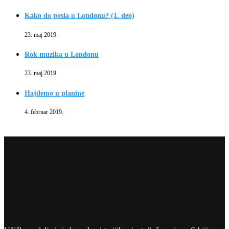
Kako do posla u Londonu? (1. deo)
23. maj 2019.
Rok muzika u Londonu
23. maj 2019.
Hajdemo u planine
4. februar 2019.