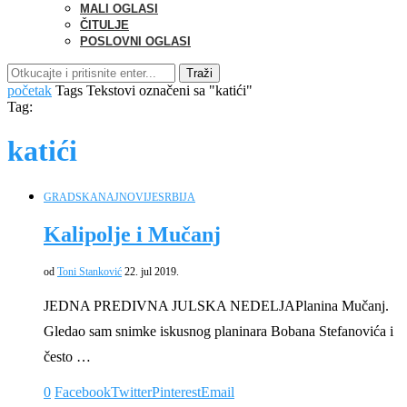
MALI OGLASI
ČITULJE
POSLOVNI OGLASI
Traži
početak
Tags
Tekstovi označeni sa "katići"
Tag:
katići
GRADSKA
NAJNOVIJE
SRBIJA
Kalipolje i Mučanj
od
Toni Stanković
22. jul 2019.
JEDNA PREDIVNA JULSKA NEDELJAPlanina Mučanj.
Gledao sam snimke iskusnog planinara Bobana Stefanovića i
često …
0
Facebook
Twitter
Pinterest
Email