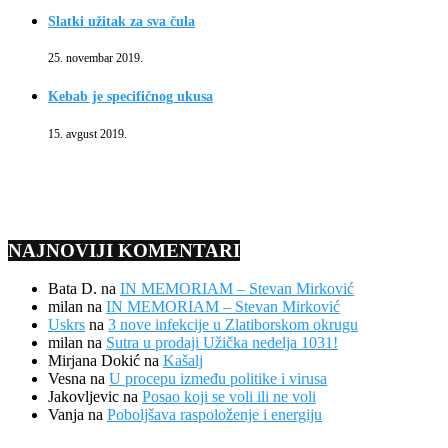
Slatki užitak za sva čula
25. novembar 2019.
Kebab je specifičnog ukusa
15. avgust 2019.
NAJNOVIJI KOMENTARI
Bata D.
na
IN MEMORIAM – Stevan Mirković
milan
na
IN MEMORIAM – Stevan Mirković
Uskrs
na
3 nove infekcije u Zlatiborskom okrugu
milan
na
Sutra u prodaji Užička nedelja 1031!
Mirjana Dokić
na
Kašalj
Vesna
na
U procepu između politike i virusa
Jakovljevic
na
Posao koji se voli ili ne voli
Vanja
na
Poboljšava raspoloženje i energiju