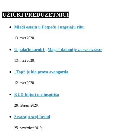
UŽIČKI PREDUZETNICI
Mladi ostaju u Potpeću i uzgajaju ribu
13. mart 2020.
U palačinkarnici „Maga“ đakonije za sve uzraste
13. mart 2020.
„Top“ je bio prava avangarda
12. mart 2020.
KUD Idijoti me inspirišu
28. februar 2020.
Stvaraju svoj brend
25. novembar 2019.