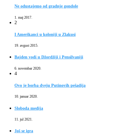
Ne odustajemo od gradnje gondole
1. maj 2017.
2
I Amerikanci u koloniji u Zlakusi
19. avgust 2015.
Bajden vodi u Džordžiji i Pensilvaniji
6. novembar 2020.
4
Ovo je borba dveju Putinovih pešadija
10. januar 2020.
Sloboda medija
11. jul 2021.
Još se igra