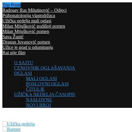
Top Posts
Radosav Ras Milutinović – Odjeci
Psihopatologija vlastodržaca
Užička nedelja mali oglasi
Milan Mijušković godišnji pomen
Milan Mijušković pomen
Sava Žunić
Dragan Jovanović pomen
Užice je grad u odumiranju
Rat nije film
O SAJTU
CENOVNIK OGLAŠAVANJA
OGLASI
MALI OGLASI
POSLOVNI OGLASI
ČITULJE
UŽIČKA NEDELJA ČASOPIS
NASLOVNE
NOVI BROJ