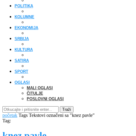
POLITIKA
KOLUMNE
EKONOMIJA
SRBIJA
KULTURA
SATIRA
SPORT
OGLASI
MALI OGLASI
ČITULJE
POSLOVNI OGLASI
Traži
početak
Tags
Tekstovi označeni sa "knez pavle"
Tag:
knez pavle