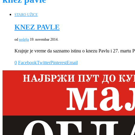
STARO UŽICE
KNEZ PAVLE
od
nedelja
19. novembar 2014.
Krajnje je vreme da saznamo istinu o knezu Pavlu i 27. martu
0
Facebook
Twitter
Pinterest
Email