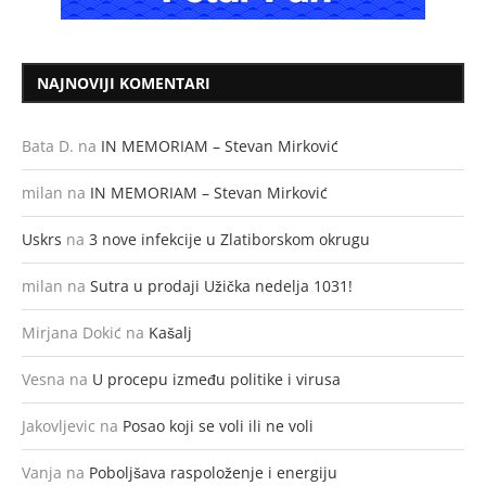
NAJNOVIJI KOMENTARI
Bata D.
na
IN MEMORIAM – Stevan Mirković
milan
na
IN MEMORIAM – Stevan Mirković
Uskrs
na
3 nove infekcije u Zlatiborskom okrugu
milan
na
Sutra u prodaji Užička nedelja 1031!
Mirjana Dokić
na
Kašalj
Vesna
na
U procepu između politike i virusa
Jakovljevic
na
Posao koji se voli ili ne voli
Vanja
na
Poboljšava raspoloženje i energiju