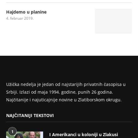
Hajdemo u planine
4. februar 2019.
Užička nedelja je jedan od najstarijih privatnih časopisa u
Srbiji. Izlazi od maja 1994. godine, punih 26 godina.
Najčitanije i najuticajnije novine u Zlatiborskom okrugu.
NAJČITANIJI TEKSTOVI
1
I Amerikanci u koloniji u Zlakusi