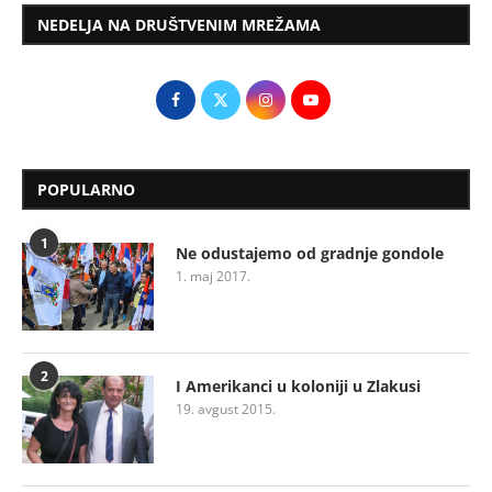
NEDELJA NA DRUŠTVENIM MREŽAMA
POPULARNO
1
Ne odustajemo od gradnje gondole
1. maj 2017.
2
I Amerikanci u koloniji u Zlakusi
19. avgust 2015.