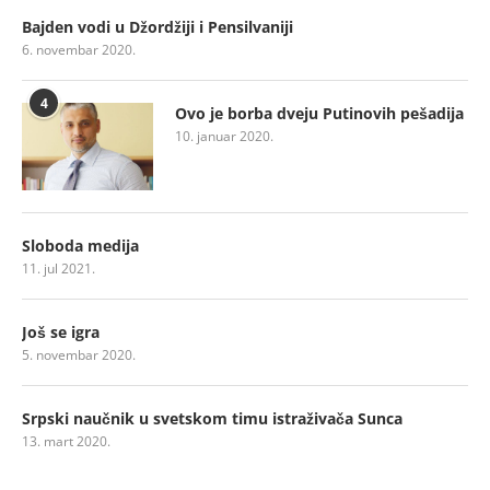
Bajden vodi u Džordžiji i Pensilvaniji
6. novembar 2020.
4
Ovo je borba dveju Putinovih pešadija
10. januar 2020.
Sloboda medija
11. jul 2021.
Još se igra
5. novembar 2020.
Srpski naučnik u svetskom timu istraživača Sunca
13. mart 2020.