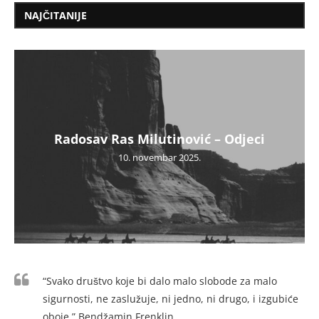
NAJČITANIJE
Radosav Ras Milutinović – Odjeci
10. novembar 2025.
“Svako društvo koje bi dalo malo slobode za malo
sigurnosti, ne zaslužuje, ni jedno, ni drugo, i izgubiće
oboje.” Bendžamin Frenklin