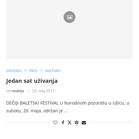
GRADSKA
INFO
KULTURA
Jedan sat uživanja
od
nedelja
23. maj 2017.
DEČIJI BALETSKI FESTIVAL U Narodnom pozorištu u Užicu, u
subotu, 20. maja, održan je …