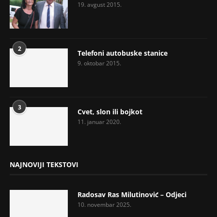
19. avgust 2015.
2
Telefoni autobuske stanice
9. oktobar 2015.
3
Cvet, slon ili bojkot
11. januar 2020.
NAJNOVIJI TEKSTOVI
Radosav Ras Milutinović – Odjeci
10. novembar 2025.