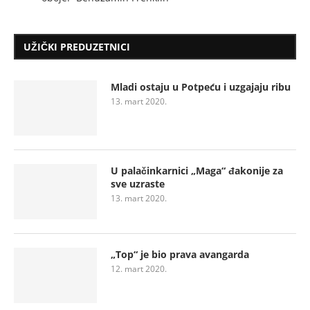
UŽIČKI PREDUZETNICI
Mladi ostaju u Potpeću i uzgajaju ribu
13. mart 2020.
U palačinkarnici „Maga“ đakonije za
sve uzraste
13. mart 2020.
„Top“ je bio prava avangarda
12. mart 2020.