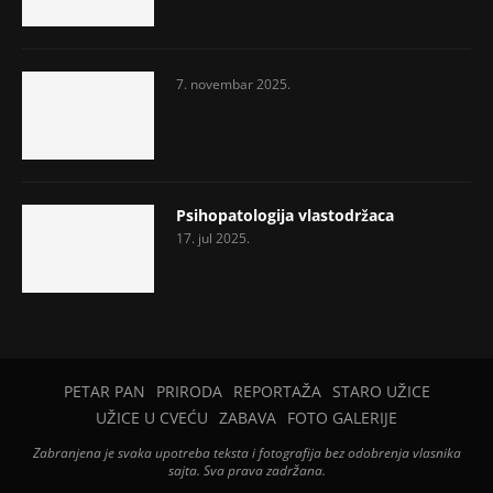
7. novembar 2025.
Psihopatologija vlastodržaca
17. jul 2025.
PETAR PAN
PRIRODA
REPORTAŽA
STARO UŽICE
UŽICE U CVEĆU
ZABAVA
FOTO GALERIJE
Zabranjena je svaka upotreba teksta i fotografija bez odobrenja vlasnika
sajta. Sva prava zadržana.