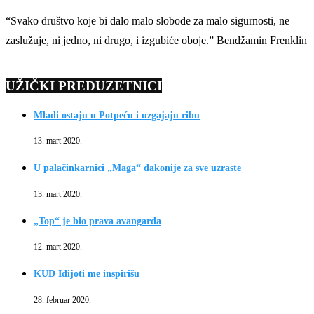
“Svako društvo koje bi dalo malo slobode za malo sigurnosti, ne
zaslužuje, ni jedno, ni drugo, i izgubiće oboje.” Bendžamin Frenklin
UŽIČKI PREDUZETNICI
Mladi ostaju u Potpeću i uzgajaju ribu
13. mart 2020.
U palačinkarnici „Maga“ đakonije za sve uzraste
13. mart 2020.
„Top“ je bio prava avangarda
12. mart 2020.
KUD Idijoti me inspirišu
28. februar 2020.