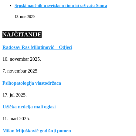
Srpski naučnik u svetskom timu istraživača Sunca
13. mart 2020.
NAJČITANIJE
Radosav Ras Milutinović – Odjeci
10. novembar 2025.
7. novembar 2025.
Psihopatologija vlastodržaca
17. jul 2025.
Užička nedelja mali oglasi
11. mart 2025.
Milan Mijušković godišnji pomen