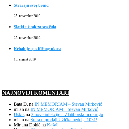
Stvaraju svoj brend
25. novembar 2019.
Slatki užitak za sva čula
25. novembar 2019.
Kebab je specifičnog ukusa
15. avgust 2019.
NAJNOVIJI KOMENTARI
Bata D.
na
IN MEMORIAM – Stevan Mirković
milan
na
IN MEMORIAM – Stevan Mirković
Uskrs
na
3 nove infekcije u Zlatiborskom okrugu
milan
na
Sutra u prodaji Užička nedelja 1031!
Mirjana Dokić
na
Kašalj