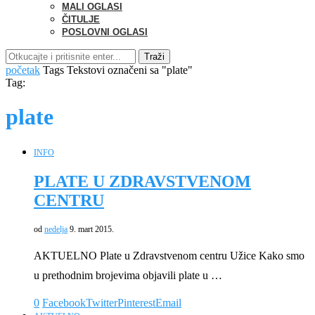
MALI OGLASI
ČITULJE
POSLOVNI OGLASI
Traži
početak
Tags
Tekstovi označeni sa "plate"
Tag:
plate
INFO
PLATE U ZDRAVSTVENOM
CENTRU
od
nedelja
9. mart 2015.
AKTUELNO Plate u Zdravstvenom centru Užice Kako smo
u prethodnim brojevima objavili plate u …
0
Facebook
Twitter
Pinterest
Email