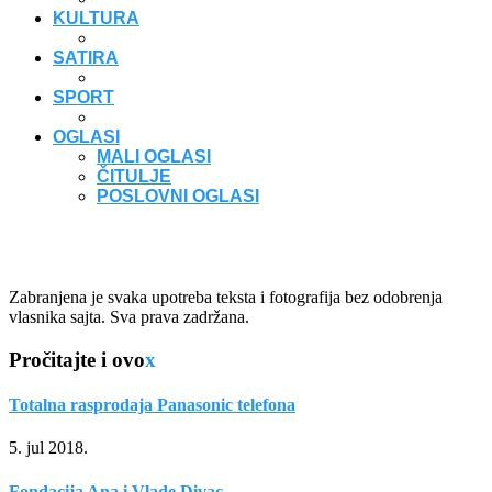
KULTURA
SATIRA
SPORT
OGLASI
MALI OGLASI
ČITULJE
POSLOVNI OGLASI
Zabranjena je svaka upotreba teksta i fotografija bez odobrenja
vlasnika sajta. Sva prava zadržana.
Pročitajte i ovo
x
Totalna rasprodaja Panasonic telefona
5. jul 2018.
Fondacija Ana i Vlade Divac