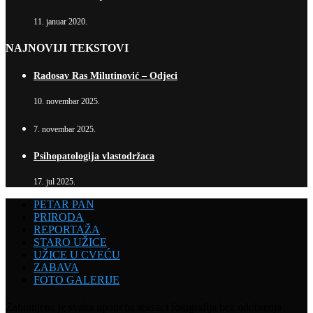
11. januar 2020.
NAJNOVIJI TEKSTOVI
Radosav Ras Milutinović – Odjeci
10. novembar 2025.
7. novembar 2025.
Psihopatologija vlastodržaca
17. jul 2025.
PETAR PAN
PRIRODA
REPORTAŽA
STARO UŽICE
UŽICE U CVEĆU
ZABAVA
FOTO GALERIJE
Zabranjena je svaka upotreba teksta i fotografija bez odobrenja