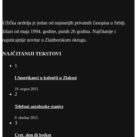
Užička nedelja je jedan od najstarijih privatnih časopisa u Srbiji.
Izlazi od maja 1994. godine, punih 26 godina. Najčitanije i
najuticajnije novine u Zlatiborskom okrugu.
NAJČITANIJI TEKSTOVI
1
I Amerikanci u koloniji u Zlakusi
19. avgust 2015.
2
Telefoni autobuske stanice
9. oktobar 2015.
3
Cvet, slon ili bojkot