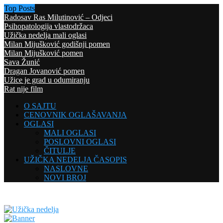
Top Posts
Radosav Ras Milutinović – Odjeci
Psihopatologija vlastodržaca
Užička nedelja mali oglasi
Milan Mijušković godišnji pomen
Milan Mijušković pomen
Sava Žunić
Dragan Jovanović pomen
Užice je grad u odumiranju
Rat nije film
O SAJTU
CENOVNIK OGLAŠAVANJA
OGLASI
MALI OGLASI
POSLOVNI OGLASI
ČITULJE
UŽIČKA NEDELJA ČASOPIS
NASLOVNE
NOVI BROJ