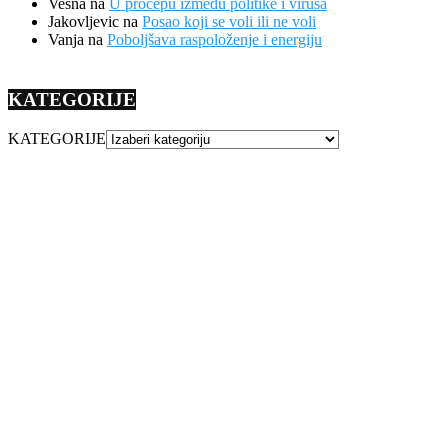
Vesna
na
U procepu između politike i virusa
Jakovljevic
na
Posao koji se voli ili ne voli
Vanja
na
Poboljšava raspoloženje i energiju
KATEGORIJE
KATEGORIJE