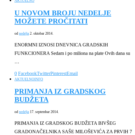
AKTUELNO
U NOVOM BROJU NEDELJE
MOŽETE PROČITATI
od
nedelja
2. oktobar 2014.
ENORMNI IZNOSI DNEVNICA GRADSKIH
FUNKCIONERA Sedam i po miliona na plate Ovih dana su
…
0
Facebook
Twitter
Pinterest
Email
AKTUELNO
INFO
PRIMANJA IZ GRADSKOG
BUDŽETA
od
nedelja
17. septembar 2014.
PRIMANJA IZ GRADSKOG BUDŽETA BIVŠEG
GRADONAČELNIKA SAŠE MILOŠEVIĆA ZA PRVIH 7