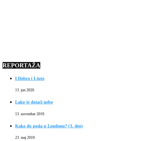
REPORTAŽA
I Dobro i Ljuto
13. jun 2020.
Lako je dotaći nebo
13. novembar 2019.
Kako do posla u Londonu? (3. deo)
23. maj 2019.