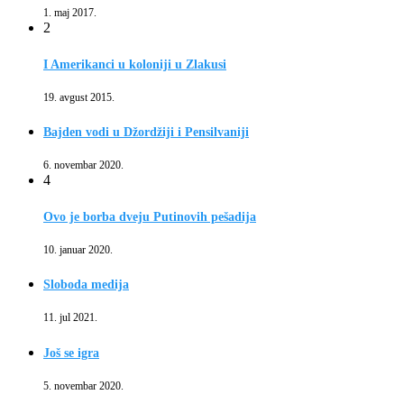
1. maj 2017.
2
I Amerikanci u koloniji u Zlakusi
19. avgust 2015.
Bajden vodi u Džordžiji i Pensilvaniji
6. novembar 2020.
4
Ovo je borba dveju Putinovih pešadija
10. januar 2020.
Sloboda medija
11. jul 2021.
Još se igra
5. novembar 2020.