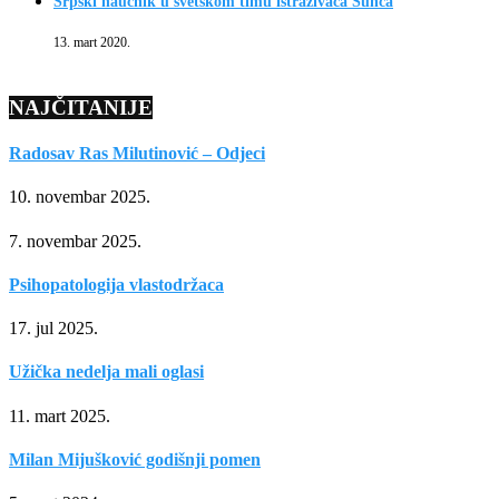
Srpski naučnik u svetskom timu istraživača Sunca
13. mart 2020.
NAJČITANIJE
Radosav Ras Milutinović – Odjeci
10. novembar 2025.
7. novembar 2025.
Psihopatologija vlastodržaca
17. jul 2025.
Užička nedelja mali oglasi
11. mart 2025.
Milan Mijušković godišnji pomen