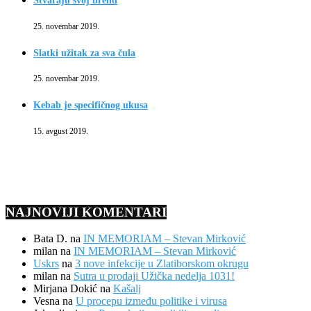
Stvaraju svoj brend
25. novembar 2019.
Slatki užitak za sva čula
25. novembar 2019.
Kebab je specifičnog ukusa
15. avgust 2019.
NAJNOVIJI KOMENTARI
Bata D.
na
IN MEMORIAM – Stevan Mirković
milan
na
IN MEMORIAM – Stevan Mirković
Uskrs
na
3 nove infekcije u Zlatiborskom okrugu
milan
na
Sutra u prodaji Užička nedelja 1031!
Mirjana Dokić
na
Kašalj
Vesna
na
U procepu između politike i virusa