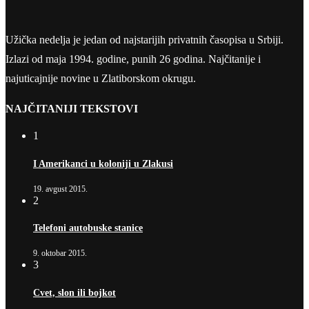
Užička nedelja je jedan od najstarijih privatnih časopisa u Srbiji.
Izlazi od maja 1994. godine, punih 26 godina. Najčitanije i
najuticajnije novine u Zlatiborskom okrugu.
NAJČITANIJI TEKSTOVI
1
I Amerikanci u koloniji u Zlakusi
19. avgust 2015.
2
Telefoni autobuske stanice
9. oktobar 2015.
3
Cvet, slon ili bojkot