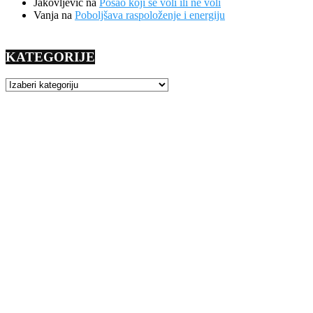
Jakovljevic
na
Posao koji se voli ili ne voli
Vanja
na
Poboljšava raspoloženje i energiju
KATEGORIJE
KATEGORIJE