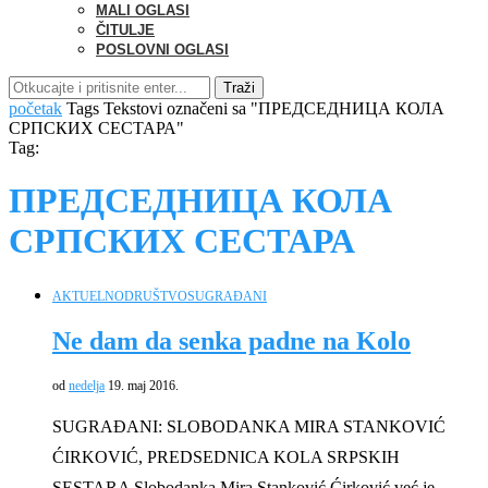
MALI OGLASI
ČITULJE
POSLOVNI OGLASI
Traži
početak
Tags
Tekstovi označeni sa "ПРЕДСЕДНИЦА КОЛА
СРПСКИХ СЕСТАРА"
Tag:
ПРЕДСЕДНИЦА КОЛА
СРПСКИХ СЕСТАРА
AKTUELNO
DRUŠTVO
SUGRAĐANI
Ne dam da senka padne na Kolo
od
nedelja
19. maj 2016.
SUGRAĐANI: SLOBODANKA MIRA STANKOVIĆ
ĆIRKOVIĆ, PREDSEDNICA KOLA SRPSKIH
SESTARA Slobodanka Mira Stanković Ćirković već je …