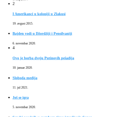
2
I Amerikanci u koloniji u Zlakusi
19. avgust 2015.
Bajden vodi u Džordžiji i Pensilvaniji
6. novembar 2020.
4
Ovo je borba dveju Putinovih pešadija
10. januar 2020.
Sloboda medija
11. jul 2021.
Još se igra
5. novembar 2020.