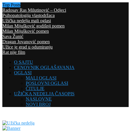
Top Posts
Radosav Ras Milutinović – Odjeci
Psihopatologija vlastodržaca
Užička nedelja mali oglasi
Milan Mijušković godišnji pomen
Milan Mijušković pomen
Sava Žunić
Dragan Jovanović pomen
Užice je grad u odumiranju
Rat nije film
O SAJTU
CENOVNIK OGLAŠAVANJA
OGLASI
MALI OGLASI
POSLOVNI OGLASI
ČITULJE
UŽIČKA NEDELJA ČASOPIS
NASLOVNE
NOVI BROJ