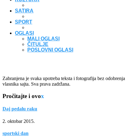
SATIRA
SPORT
OGLASI
MALI OGLASI
ČITULJE
POSLOVNI OGLASI
Zabranjena je svaka upotreba teksta i fotografija bez odobrenja
vlasnika sajta. Sva prava zadržana.
Pročitajte i ovo
x
Daj pedalu raku
2. oktobar 2015.
sportski dan