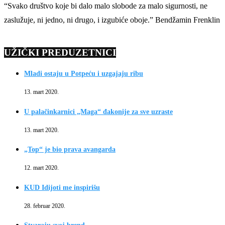
“Svako društvo koje bi dalo malo slobode za malo sigurnosti, ne
zaslužuje, ni jedno, ni drugo, i izgubiće oboje.” Bendžamin Frenklin
UŽIČKI PREDUZETNICI
Mladi ostaju u Potpeću i uzgajaju ribu
13. mart 2020.
U palačinkarnici „Maga“ đakonije za sve uzraste
13. mart 2020.
„Top“ je bio prava avangarda
12. mart 2020.
KUD Idijoti me inspirišu
28. februar 2020.