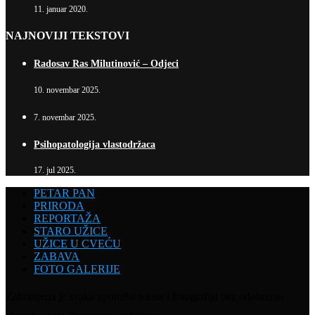
11. januar 2020.
NAJNOVIJI TEKSTOVI
Radosav Ras Milutinović – Odjeci
10. novembar 2025.
7. novembar 2025.
Psihopatologija vlastodržaca
17. jul 2025.
PETAR PAN
PRIRODA
REPORTAŽA
STARO UŽICE
UŽICE U CVEĆU
ZABAVA
FOTO GALERIJE
Zabranjena je svaka upotreba teksta i fotografija bez odobrenja