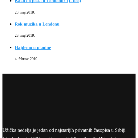
Kako do posla u Londonu? (1. deo)
23. maj 2019.
Rok muzika u Londonu
23. maj 2019.
Hajdemo u planine
4. februar 2019.
Užička nedelja je jedan od najstarijih privatnih časopisa u Srbiji.