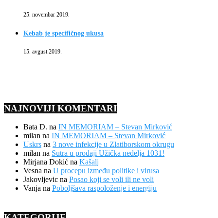
25. novembar 2019.
Kebab je specifičnog ukusa
15. avgust 2019.
NAJNOVIJI KOMENTARI
Bata D.
na
IN MEMORIAM – Stevan Mirković
milan
na
IN MEMORIAM – Stevan Mirković
Uskrs
na
3 nove infekcije u Zlatiborskom okrugu
milan
na
Sutra u prodaji Užička nedelja 1031!
Mirjana Dokić
na
Kašalj
Vesna
na
U procepu između politike i virusa
Jakovljevic
na
Posao koji se voli ili ne voli
Vanja
na
Poboljšava raspoloženje i energiju
KATEGORIJE