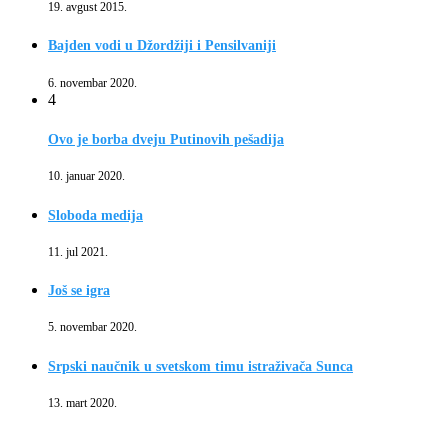
19. avgust 2015.
Bajden vodi u Džordžiji i Pensilvaniji
6. novembar 2020.
4
Ovo je borba dveju Putinovih pešadija
10. januar 2020.
Sloboda medija
11. jul 2021.
Još se igra
5. novembar 2020.
Srpski naučnik u svetskom timu istraživača Sunca
13. mart 2020.