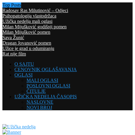
Top Posts
Radosav Ras Milutinović – Odjeci
Psihopatologija vlastodržaca
Užička nedelja mali oglasi
Milan Mijušković godišnji pomen
Milan Mijušković pomen
Sava Žunić
Dragan Jovanović pomen
Užice je grad u odumiranju
Rat nije film
O SAJTU
CENOVNIK OGLAŠAVANJA
OGLASI
MALI OGLASI
POSLOVNI OGLASI
ČITULJE
UŽIČKA NEDELJA ČASOPIS
NASLOVNE
NOVI BROJ