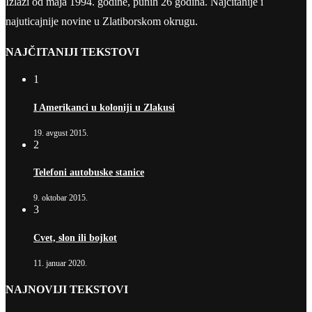
Izlazi od maja 1994. godine, punih 26 godina. Najčitanije i
najuticajnije novine u Zlatiborskom okrugu.
NAJČITANIJI TEKSTOVI
1
I Amerikanci u koloniji u Zlakusi
19. avgust 2015.
2
Telefoni autobuske stanice
9. oktobar 2015.
3
Cvet, slon ili bojkot
11. januar 2020.
NAJNOVIJI TEKSTOVI