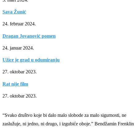
Sava Žunić
24. februar 2024.
Dragan Jovanović pomen
24. januar 2024.
Užice je grad u odumiranju
27. oktobar 2023.
Rat nije film
27. oktobar 2023.
“Svako društvo koje bi dalo malo slobode za malo sigurnosti, ne
zaslužuje, ni jedno, ni drugo, i izgubiće oboje.” Bendžamin Frenklin