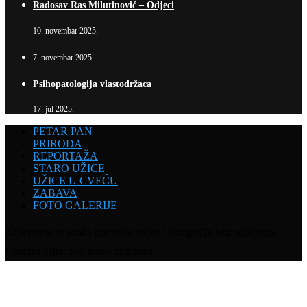
Radosav Ras Milutinović – Odjeci
10. novembar 2025.
7. novembar 2025.
Psihopatologija vlastodržaca
17. jul 2025.
PETAR PAN
PRIRODA
REPORTAŽA
STARO UŽICE
UŽICE U CVEĆU
ZABAVA
FOTO GALERIJE
Zabranjena je svaka upotreba teksta i fotografija bez odobrenja
vlasnika sajta. Sva prava zadržana.