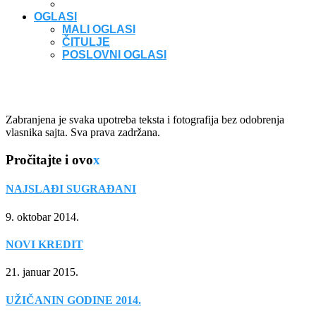
OGLASI
MALI OGLASI
ČITULJE
POSLOVNI OGLASI
Zabranjena je svaka upotreba teksta i fotografija bez odobrenja
vlasnika sajta. Sva prava zadržana.
Pročitajte i ovo
x
NAJSLAĐI SUGRAĐANI
9. oktobar 2014.
NOVI KREDIT
21. januar 2015.
UŽIČANIN GODINE 2014.