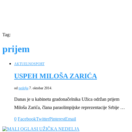
Tag:
prijem
AKTUELNO
SPORT
USPEH MILOŠA ZARIĆA
od
nedelja
7. oktobar 2014.
Danas je u kabinetu gradonačelnika Užica održan prijem
Miloša Zarića, člana paraolimpijske reprezentacije Srbije …
0
Facebook
Twitter
Pinterest
Email