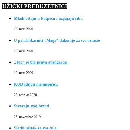
UŽIČKI PREDUZETNICI
Mladi ostaju u Potpeću i uzgajaju ribu
13. mart 2020.
U palačinkarnici „Maga“ đakonije za sve uzraste
13. mart 2020.
„Top“ je bio prava avangarda
12. mart 2020.
KUD Idijoti me inspirišu
28. februar 2020.
Stvaraju svoj brend
25. novembar 2019.
Slatki užitak za sva čula