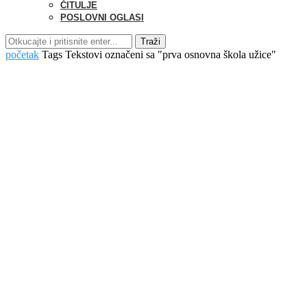
ČITULJE
POSLOVNI OGLASI
Traži
početak
Tags
Tekstovi označeni sa "prva osnovna škola užice"