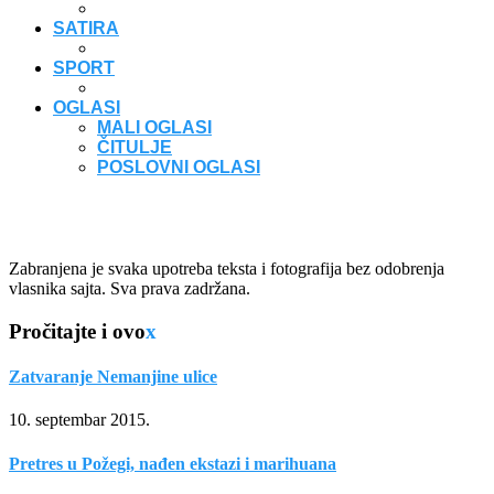
SATIRA
SPORT
OGLASI
MALI OGLASI
ČITULJE
POSLOVNI OGLASI
Zabranjena je svaka upotreba teksta i fotografija bez odobrenja
vlasnika sajta. Sva prava zadržana.
Pročitajte i ovo
x
Zatvaranje Nemanjine ulice
10. septembar 2015.
Pretres u Požegi, nađen ekstazi i marihuana