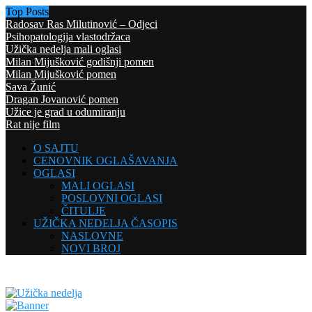
Top Posts
Radosav Ras Milutinović – Odjeci
Psihopatologija vlastodržaca
Užička nedelja mali oglasi
Milan Mijušković godišnji pomen
Milan Mijušković pomen
Sava Žunić
Dragan Jovanović pomen
Užice je grad u odumiranju
Rat nije film
O SAJTU
CENOVNIK OGLAŠAVANJA
OGLASI
MALI OGLASI
POSLOVNI OGLASI
ČITULJE
UŽIČKA NEDELJA ČASOPIS
NASLOVNE
NOVI BROJ