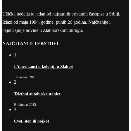
Užička nedelja je jedan od najstarijih privatnih časopisa u Srbiji.
Izlazi od maja 1994. godine, punih 26 godina. Najčitanije i
najuticajnije novine u Zlatiborskom okrugu.
NAJČITANIJI TEKSTOVI
1
I Amerikanci u koloniji u Zlakusi
19. avgust 2015.
2
Telefoni autobuske stanice
9. oktobar 2015.
3
Cvet, slon ili bojkot