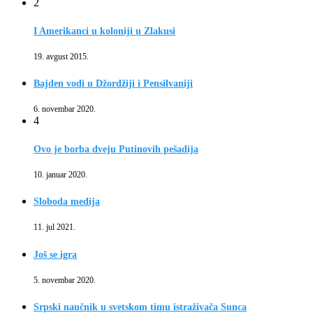
2
I Amerikanci u koloniji u Zlakusi
19. avgust 2015.
Bajden vodi u Džordžiji i Pensilvaniji
6. novembar 2020.
4
Ovo je borba dveju Putinovih pešadija
10. januar 2020.
Sloboda medija
11. jul 2021.
Još se igra
5. novembar 2020.
Srpski naučnik u svetskom timu istraživača Sunca