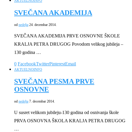
AKTUELNO
INFO
SVEČANA AKADEMIJA
od
nedelja
24. decembar 2014.
SVEČANA AKADEMIJA PRVE OSNOVNE ŠKOLE
KRALJA PETRA DRUGOG Povodom velikog jubileja –
130 godina …
0
Facebook
Twitter
Pinterest
Email
AKTUELNO
INFO
SVEČANA PESMA PRVE
OSNOVNE
od
nedelja
7. decembar 2014.
U susret velikom jubileju-130 godina od osnivanja škole
PRVA OSNOVNA ŠKOLA KRALJA PETRA DRUGOG
…