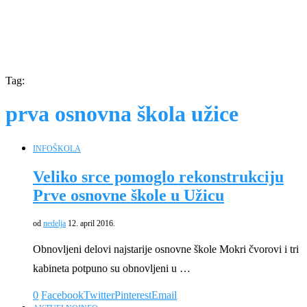
Tag:
prva osnovna škola užice
INFO
ŠKOLA
Veliko srce pomoglo rekonstrukciju
Prve osnovne škole u Užicu
od
nedelja
12. april 2016.
Obnovljeni delovi najstarije osnovne škole Mokri čvorovi i tri
kabineta potpuno su obnovljeni u …
0
Facebook
Twitter
Pinterest
Email