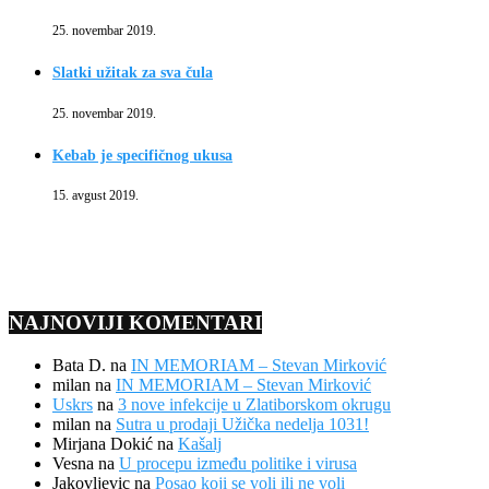
25. novembar 2019.
Slatki užitak za sva čula
25. novembar 2019.
Kebab je specifičnog ukusa
15. avgust 2019.
NAJNOVIJI KOMENTARI
Bata D.
na
IN MEMORIAM – Stevan Mirković
milan
na
IN MEMORIAM – Stevan Mirković
Uskrs
na
3 nove infekcije u Zlatiborskom okrugu
milan
na
Sutra u prodaji Užička nedelja 1031!
Mirjana Dokić
na
Kašalj
Vesna
na
U procepu između politike i virusa
Jakovljevic
na
Posao koji se voli ili ne voli