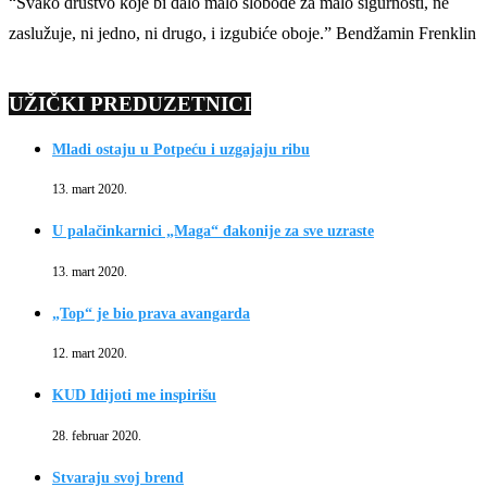
“Svako društvo koje bi dalo malo slobode za malo sigurnosti, ne
zaslužuje, ni jedno, ni drugo, i izgubiće oboje.” Bendžamin Frenklin
UŽIČKI PREDUZETNICI
Mladi ostaju u Potpeću i uzgajaju ribu
13. mart 2020.
U palačinkarnici „Maga“ đakonije za sve uzraste
13. mart 2020.
„Top“ je bio prava avangarda
12. mart 2020.
KUD Idijoti me inspirišu
28. februar 2020.
Stvaraju svoj brend