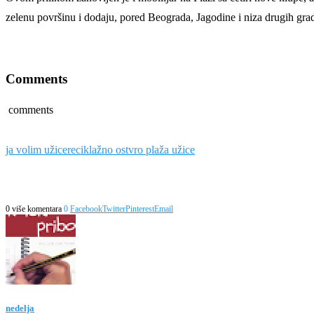
zelenu površinu i dodaju, pored Beograda, Jagodine i niza drugih gradov
Comments
comments
ja volim užice
reciklažno ostvro plaža užice
0 više komentara
0
Facebook
Twitter
Pinterest
Email
nedelja