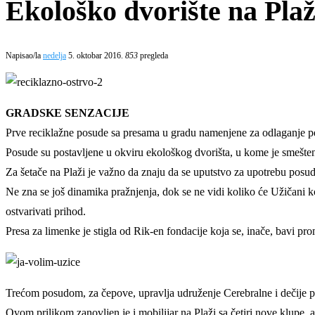
Ekološko dvorište na Plaž
Napisao/la
nedelja
5. oktobar 2016.
853
pregleda
GRADSKE SENZACIJE
Prve reciklažne posude sa presama u gradu namenjene za odlaganje pet
Posude su postavljene u okviru ekološkog dvorišta, u kome je smešte
Za šetače na Plaži je važno da znaju da se uputstvo za upotrebu posud
Ne zna se još dinamika pražnjenja, dok se ne vidi koliko će Užičani kor
ostvarivati prihod.
Presa za limenke je stigla od Rik-en fondacije koja se, inače, bavi pro
Trećom posudom, za čepove, upravlja udruženje Cerebralne i dečije par
Ovom prilikom zanovljen je i mobilijar na Plaži sa četiri nove klupe, 