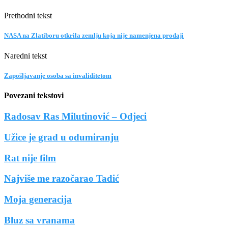
Prethodni tekst
NASA na Zlatiboru otkrila zemlju koja nije namenjena prodaji
Naredni tekst
Zapošljavanje osoba sa invaliditetom
Povezani tekstovi
Radosav Ras Milutinović – Odjeci
Užice je grad u odumiranju
Rat nije film
Najviše me razočarao Tadić
Moja generacija
Bluz sa vranama