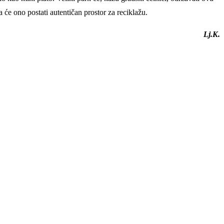
 će ono postati autentičan prostor za reciklažu.
Lj.K.