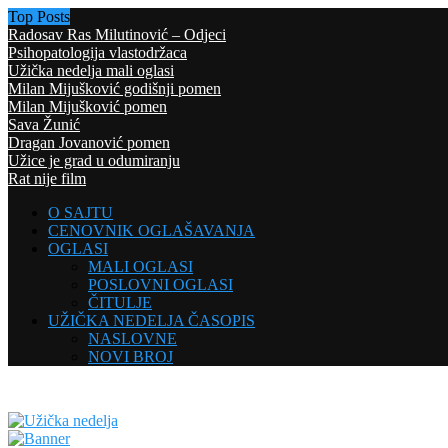
Top Posts
Radosav Ras Milutinović – Odjeci
Psihopatologija vlastodržaca
Užička nedelja mali oglasi
Milan Mijušković godišnji pomen
Milan Mijušković pomen
Sava Žunić
Dragan Jovanović pomen
Užice je grad u odumiranju
Rat nije film
O SAJTU
CENOVNIK OGLAŠAVANJA
OGLASI
MALI OGLASI
POSLOVNI OGLASI
ČITULJE
UŽIČKA NEDELJA ČASOPIS
NASLOVNE
NOVI BROJ