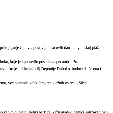
rikupljanje čepova, postavljeni su ovih dana na gradskoj plaži.
boko, koje je i postavilo posudu za pet ambalažu.
trvo, što jeste i krajnji cilj Deponije Duboko, budući da će ona i
mo, već opremila veliki broj reciklažnih ostrva u Srbiji.
o kao mini plato. Veliki park će, kažu gradski čelnici, održavati ovu