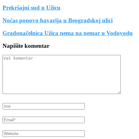
Prekršajni sud u Užicu
Noćas ponovo havarija u Beogradskoj ulici
Gradonačelnica Užica nema na nemar u Vodovodu
Napišite komentar