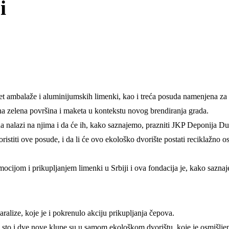
i
 ambalaže i aluminijumskih limenki, kao i treća posuda namenjena za p
na zelena površina i maketa u kontekstu novog brendiranja grada.
a nalazi na njima i da će ih, kako saznajemo, prazniti JKP Deponija Du
istiti ove posude, i da li će ovo ekološko dvorište postati reciklažno os
mocijom i prikupljanjem limenki u Srbiji i ova fondacija je, kako saznaje
alize, koje je i pokrenulo akciju prikupljanja čepova.
a sto i dve nove klupe su u samom ekološkom dvorištu, koje je osmišljen