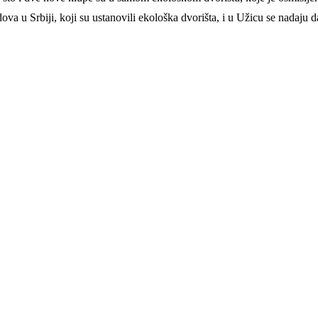
a u Srbiji, koji su ustanovili ekološka dvorišta, i u Užicu se nadaju da