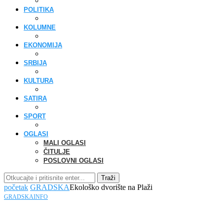
POLITIKA
KOLUMNE
EKONOMIJA
SRBIJA
KULTURA
SATIRA
SPORT
OGLASI
MALI OGLASI
ČITULJE
POSLOVNI OGLASI
Traži
početak
GRADSKA
Ekološko dvorište na Plaži
GRADSKA
INFO