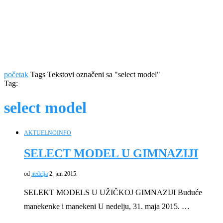
početak
Tags
Tekstovi označeni sa "select model"
Tag:
select model
AKTUELNO
INFO
SELECT MODEL U GIMNAZIJI
od
nedelja
2. jun 2015.
SELEKT MODELS U UŽIČKOJ GIMNAZIJI Buduće
manekenke i manekeni U nedelju, 31. maja 2015. …