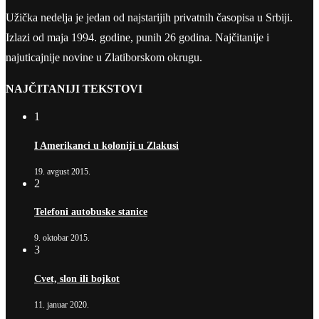
Užička nedelja je jedan od najstarijih privatnih časopisa u Srbiji.
Izlazi od maja 1994. godine, punih 26 godina. Najčitanije i
najuticajnije novine u Zlatiborskom okrugu.
NAJČITANIJI TEKSTOVI
1
I Amerikanci u koloniji u Zlakusi
19. avgust 2015.
2
Telefoni autobuske stanice
9. oktobar 2015.
3
Cvet, slon ili bojkot
11. januar 2020.