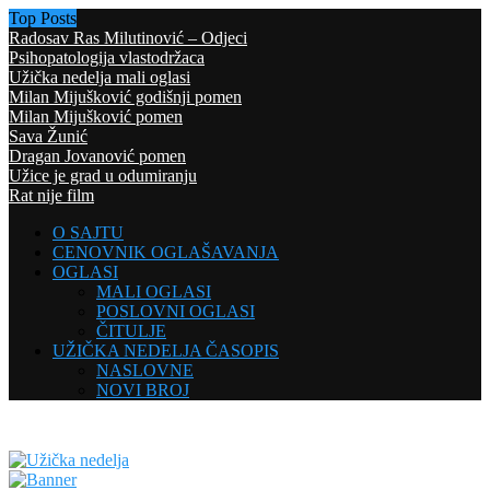
Top Posts
Radosav Ras Milutinović – Odjeci
Psihopatologija vlastodržaca
Užička nedelja mali oglasi
Milan Mijušković godišnji pomen
Milan Mijušković pomen
Sava Žunić
Dragan Jovanović pomen
Užice je grad u odumiranju
Rat nije film
O SAJTU
CENOVNIK OGLAŠAVANJA
OGLASI
MALI OGLASI
POSLOVNI OGLASI
ČITULJE
UŽIČKA NEDELJA ČASOPIS
NASLOVNE
NOVI BROJ