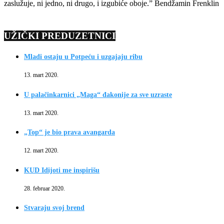
zaslužuje, ni jedno, ni drugo, i izgubiće oboje.” Bendžamin Frenklin
UŽIČKI PREDUZETNICI
Mladi ostaju u Potpeću i uzgajaju ribu
13. mart 2020.
U palačinkarnici „Maga“ đakonije za sve uzraste
13. mart 2020.
„Top“ je bio prava avangarda
12. mart 2020.
KUD Idijoti me inspirišu
28. februar 2020.
Stvaraju svoj brend