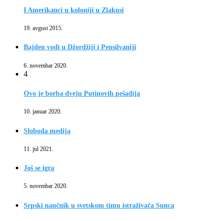
I Amerikanci u koloniji u Zlakusi
19. avgust 2015.
Bajden vodi u Džordžiji i Pensilvaniji
6. novembar 2020.
4
Ovo je borba dveju Putinovih pešadija
10. januar 2020.
Sloboda medija
11. jul 2021.
Još se igra
5. novembar 2020.
Srpski naučnik u svetskom timu istraživača Sunca