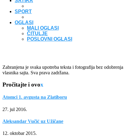
SATIRA
SPORT
OGLASI
MALI OGLASI
ČITULJE
POSLOVNI OGLASI
Zabranjena je svaka upotreba teksta i fotografija bez odobrenja
vlasnika sajta. Sva prava zadržana.
Pročitajte i ovo
x
Atomci 1. avgusta na Zlatiboru
27. jul 2016.
Aleksandar Vučić uz Užičane
12. oktobar 2015.