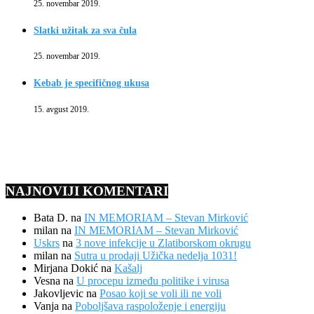
25. novembar 2019.
Slatki užitak za sva čula
25. novembar 2019.
Kebab je specifičnog ukusa
15. avgust 2019.
NAJNOVIJI KOMENTARI
Bata D.
na
IN MEMORIAM – Stevan Mirković
milan
na
IN MEMORIAM – Stevan Mirković
Uskrs
na
3 nove infekcije u Zlatiborskom okrugu
milan
na
Sutra u prodaji Užička nedelja 1031!
Mirjana Dokić
na
Kašalj
Vesna
na
U procepu između politike i virusa
Jakovljevic
na
Posao koji se voli ili ne voli
Vanja
na
Poboljšava raspoloženje i energiju