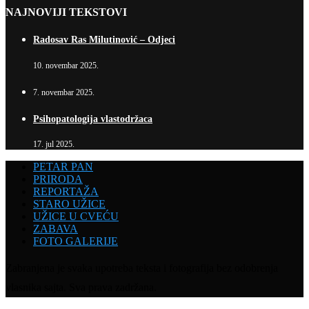
NAJNOVIJI TEKSTOVI
Radosav Ras Milutinović – Odjeci
10. novembar 2025.
7. novembar 2025.
Psihopatologija vlastodržaca
17. jul 2025.
PETAR PAN
PRIRODA
REPORTAŽA
STARO UŽICE
UŽICE U CVEĆU
ZABAVA
FOTO GALERIJE
Zabranjena je svaka upotreba teksta i fotografija bez odobrenja
vlasnika sajta. Sva prava zadržana.