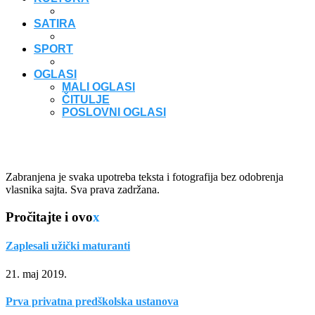
SATIRA
SPORT
OGLASI
MALI OGLASI
ČITULJE
POSLOVNI OGLASI
Zabranjena je svaka upotreba teksta i fotografija bez odobrenja
vlasnika sajta. Sva prava zadržana.
Pročitajte i ovo
x
Zaplesali užički maturanti
21. maj 2019.
Prva privatna predškolska ustanova