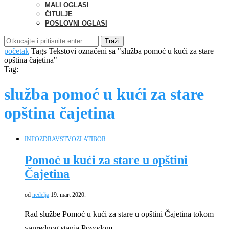
MALI OGLASI
ČITULJE
POSLOVNI OGLASI
Traži
početak
Tags
Tekstovi označeni sa "služba pomoć u kući za stare
opština čajetina"
Tag:
služba pomoć u kući za stare
opština čajetina
INFO
ZDRAVSTVO
ZLATIBOR
Pomoć u kući za stare u opštini
Čajetina
od
nedelja
19. mart 2020.
Rad službe Pomoć u kući za stare u opštini Čajetina tokom
vanrednog stanja Povodom …