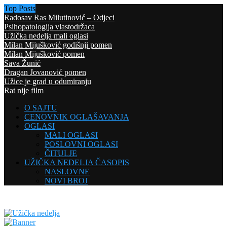
Top Posts
Radosav Ras Milutinović – Odjeci
Psihopatologija vlastodržaca
Užička nedelja mali oglasi
Milan Mijušković godišnji pomen
Milan Mijušković pomen
Sava Žunić
Dragan Jovanović pomen
Užice je grad u odumiranju
Rat nije film
O SAJTU
CENOVNIK OGLAŠAVANJA
OGLASI
MALI OGLASI
POSLOVNI OGLASI
ČITULJE
UŽIČKA NEDELJA ČASOPIS
NASLOVNE
NOVI BROJ