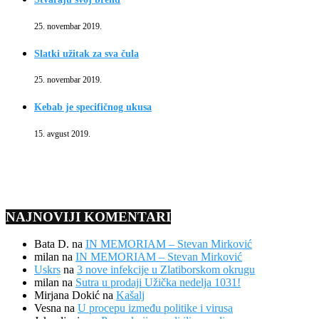
25. novembar 2019.
Slatki užitak za sva čula
25. novembar 2019.
Kebab je specifičnog ukusa
15. avgust 2019.
NAJNOVIJI KOMENTARI
Bata D.
na
IN MEMORIAM – Stevan Mirković
milan
na
IN MEMORIAM – Stevan Mirković
Uskrs
na
3 nove infekcije u Zlatiborskom okrugu
milan
na
Sutra u prodaji Užička nedelja 1031!
Mirjana Dokić
na
Kašalj
Vesna
na
U procepu između politike i virusa