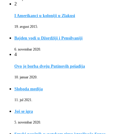
2
I Amerikanci u koloniji u Zlakusi
19. avgust 2015.
Bajden vodi u Džordžiji i Pensilvaniji
6. novembar 2020.
4
Ovo je borba dveju Putinovih pešadija
10. januar 2020.
Sloboda medija
11. jul 2021.
Još se igra
5. novembar 2020.