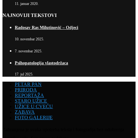
11. januar 2020.
NAJNOVIJI TEKSTOVI
Radosav Ras Milutinović – Odjeci
10. novembar 2025.
7. novembar 2025.
Psihopatologija vlastodržaca
17. jul 2025.
PETAR PAN
PRIRODA
REPORTAŽA
STARO UŽICE
UŽICE U CVEĆU
ZABAVA
FOTO GALERIJE
Zabranjena je svaka upotreba teksta i fotografija bez odobrenja