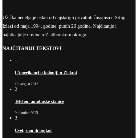
Užička nedelja je jedan od najstarijih privatnih časopisa u Srbiji.
Izlazi od maja 1994. godine, punih 26 godina. Najčitanije i
najuticajnije novine u Zlatiborskom okrugu.
NAJČITANIJI TEKSTOVI
1
I Amerikanci u koloniji u Zlakusi
19. avgust 2015.
2
Telefoni autobuske stanice
9. oktobar 2015.
3
Cvet, slon ili bojkot