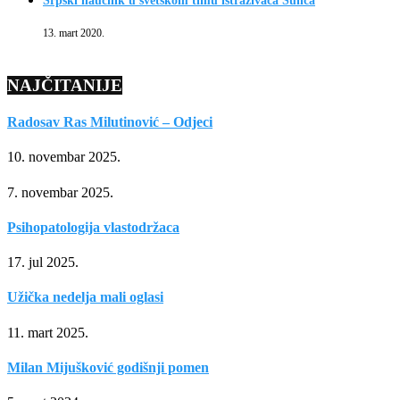
Srpski naučnik u svetskom timu istraživača Sunca
13. mart 2020.
NAJČITANIJE
Radosav Ras Milutinović – Odjeci
10. novembar 2025.
7. novembar 2025.
Psihopatologija vlastodržaca
17. jul 2025.
Užička nedelja mali oglasi
11. mart 2025.
Milan Mijušković godišnji pomen