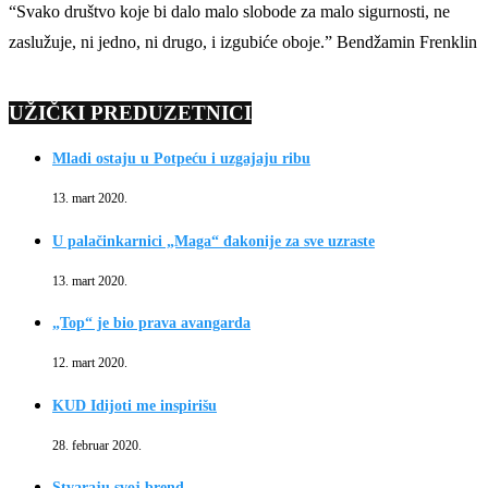
“Svako društvo koje bi dalo malo slobode za malo sigurnosti, ne
zaslužuje, ni jedno, ni drugo, i izgubiće oboje.” Bendžamin Frenklin
UŽIČKI PREDUZETNICI
Mladi ostaju u Potpeću i uzgajaju ribu
13. mart 2020.
U palačinkarnici „Maga“ đakonije za sve uzraste
13. mart 2020.
„Top“ je bio prava avangarda
12. mart 2020.
KUD Idijoti me inspirišu
28. februar 2020.
Stvaraju svoj brend