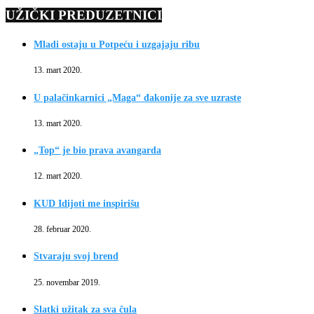
UŽIČKI PREDUZETNICI
Mladi ostaju u Potpeću i uzgajaju ribu
13. mart 2020.
U palačinkarnici „Maga“ đakonije za sve uzraste
13. mart 2020.
„Top“ je bio prava avangarda
12. mart 2020.
KUD Idijoti me inspirišu
28. februar 2020.
Stvaraju svoj brend
25. novembar 2019.
Slatki užitak za sva čula