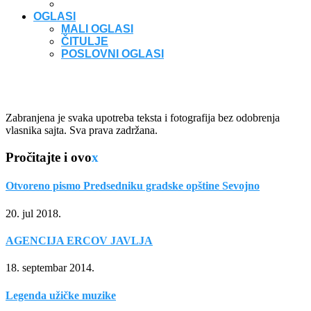
OGLASI
MALI OGLASI
ČITULJE
POSLOVNI OGLASI
Zabranjena je svaka upotreba teksta i fotografija bez odobrenja
vlasnika sajta. Sva prava zadržana.
Pročitajte i ovo
x
Otvoreno pismo Predsedniku gradske opštine Sevojno
20. jul 2018.
AGENCIJA ERCOV JAVLJA
18. septembar 2014.
Legenda užičke muzike