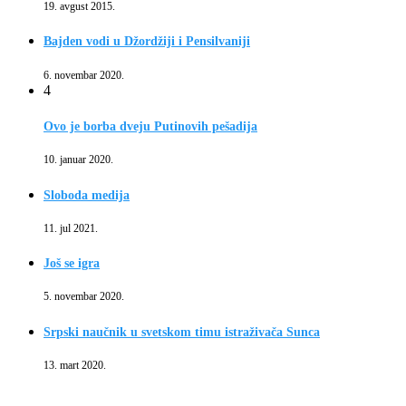
19. avgust 2015.
Bajden vodi u Džordžiji i Pensilvaniji
6. novembar 2020.
4
Ovo je borba dveju Putinovih pešadija
10. januar 2020.
Sloboda medija
11. jul 2021.
Još se igra
5. novembar 2020.
Srpski naučnik u svetskom timu istraživača Sunca
13. mart 2020.