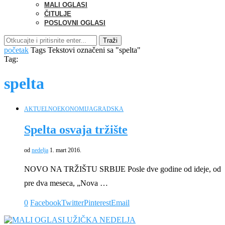
MALI OGLASI
ČITULJE
POSLOVNI OGLASI
Traži
početak
Tags
Tekstovi označeni sa "spelta"
Tag:
spelta
AKTUELNO
EKONOMIJA
GRADSKA
Spelta osvaja tržište
od
nedelja
1. mart 2016.
NOVO NA TRŽIŠTU SRBIJE Posle dve godine od ideje, od
pre dva meseca, „Nova …
0
Facebook
Twitter
Pinterest
Email