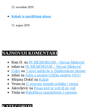
25. novembar 2019.
Kebab je specifičnog ukusa
15. avgust 2019.
NAJNOVIJI KOMENTARI
Bata D.
na
IN MEMORIAM – Stevan Mirković
milan
na
IN MEMORIAM – Stevan Mirković
Uskrs
na
3 nove infekcije u Zlatiborskom okrugu
milan
na
Sutra u prodaji Užička nedelja 1031!
Mirjana Dokić
na
Kašalj
Vesna
na
U procepu između politike i virusa
Jakovljevic
na
Posao koji se voli ili ne voli
Vanja
na
Poboljšava raspoloženje i energiju
KATEGORIJE