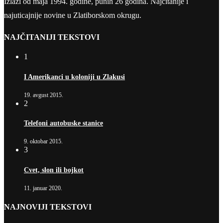
Izlazi od maja 1994. godine, punih 26 godina. Najčitanije i
najuticajnije novine u Zlatiborskom okrugu.
NAJČITANIJI TEKSTOVI
1
I Amerikanci u koloniji u Zlakusi
19. avgust 2015.
2
Telefoni autobuske stanice
9. oktobar 2015.
3
Cvet, slon ili bojkot
11. januar 2020.
NAJNOVIJI TEKSTOVI