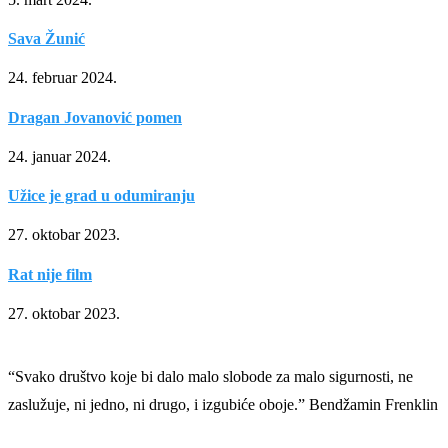
Sava Žunić
24. februar 2024.
Dragan Jovanović pomen
24. januar 2024.
Užice je grad u odumiranju
27. oktobar 2023.
Rat nije film
27. oktobar 2023.
“Svako društvo koje bi dalo malo slobode za malo sigurnosti, ne
zaslužuje, ni jedno, ni drugo, i izgubiće oboje.” Bendžamin Frenklin