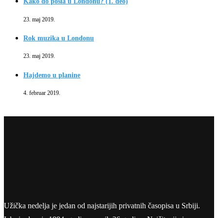
Kako do posla u Londonu? (1. deo)
23. maj 2019.
Rok muzika u Londonu
23. maj 2019.
Hajdemo u planine
4. februar 2019.
Užička nedelja je jedan od najstarijih privatnih časopisa u Srbiji.