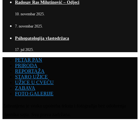
Radosav Ras Milutinović – Odjeci
10. novembar 2025.
7. novembar 2025.
Psihopatologija vlastodržaca
17. jul 2025.
PETAR PAN
PRIRODA
REPORTAŽA
STARO UŽICE
UŽICE U CVEĆU
ZABAVA
FOTO GALERIJE
Zabranjena je svaka upotreba teksta i fotografija bez odobrenja
vlasnika sajta. Sva prava zadržana.