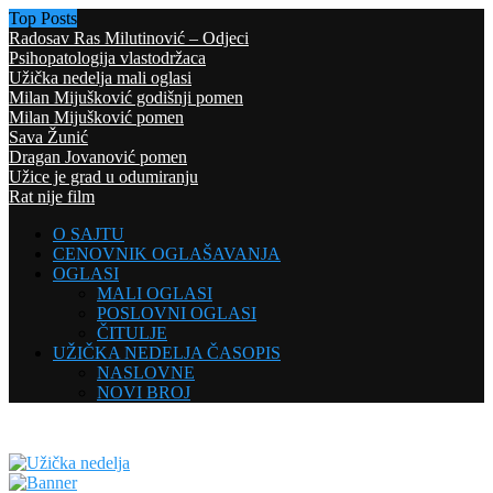
Top Posts
Radosav Ras Milutinović – Odjeci
Psihopatologija vlastodržaca
Užička nedelja mali oglasi
Milan Mijušković godišnji pomen
Milan Mijušković pomen
Sava Žunić
Dragan Jovanović pomen
Užice je grad u odumiranju
Rat nije film
O SAJTU
CENOVNIK OGLAŠAVANJA
OGLASI
MALI OGLASI
POSLOVNI OGLASI
ČITULJE
UŽIČKA NEDELJA ČASOPIS
NASLOVNE
NOVI BROJ