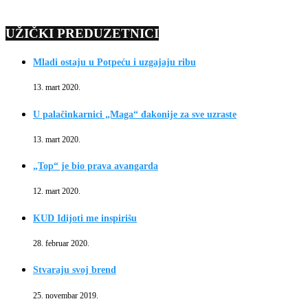
UŽIČKI PREDUZETNICI
Mladi ostaju u Potpeću i uzgajaju ribu
13. mart 2020.
U palačinkarnici „Maga“ đakonije za sve uzraste
13. mart 2020.
„Top“ je bio prava avangarda
12. mart 2020.
KUD Idijoti me inspirišu
28. februar 2020.
Stvaraju svoj brend
25. novembar 2019.