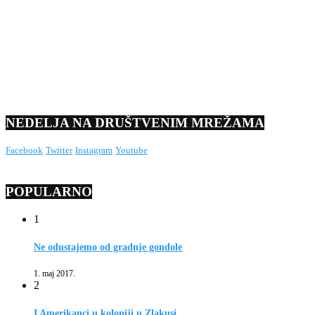
NEDELJA NA DRUŠTVENIM MREŽAMA
Facebook
Twitter
Instagram
Youtube
POPULARNO
1
Ne odustajemo od gradnje gondole
1. maj 2017.
2
I Amerikanci u koloniji u Zlakusi