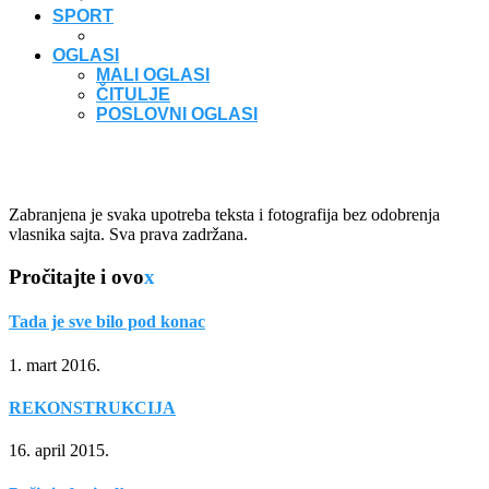
SPORT
OGLASI
MALI OGLASI
ČITULJE
POSLOVNI OGLASI
Zabranjena je svaka upotreba teksta i fotografija bez odobrenja
vlasnika sajta. Sva prava zadržana.
Pročitajte i ovo
x
Tada je sve bilo pod konac
1. mart 2016.
REKONSTRUKCIJA
16. april 2015.