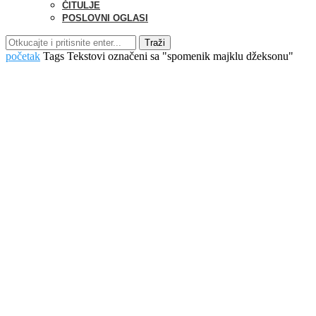
ČITULJE
POSLOVNI OGLASI
Traži
početak
Tags
Tekstovi označeni sa "spomenik majklu džeksonu"