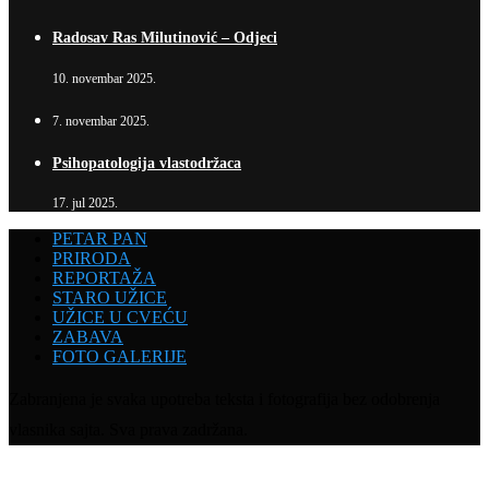
Radosav Ras Milutinović – Odjeci
10. novembar 2025.
7. novembar 2025.
Psihopatologija vlastodržaca
17. jul 2025.
PETAR PAN
PRIRODA
REPORTAŽA
STARO UŽICE
UŽICE U CVEĆU
ZABAVA
FOTO GALERIJE
Zabranjena je svaka upotreba teksta i fotografija bez odobrenja
vlasnika sajta. Sva prava zadržana.