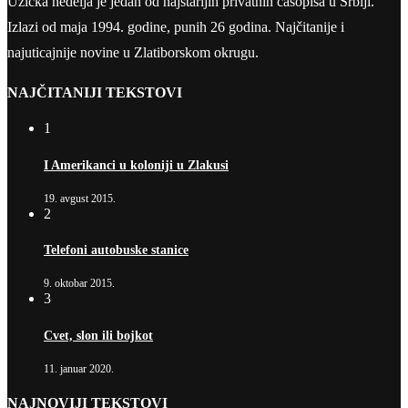
Užička nedelja je jedan od najstarijih privatnih časopisa u Srbiji.
Izlazi od maja 1994. godine, punih 26 godina. Najčitanije i
najuticajnije novine u Zlatiborskom okrugu.
NAJČITANIJI TEKSTOVI
1
I Amerikanci u koloniji u Zlakusi
19. avgust 2015.
2
Telefoni autobuske stanice
9. oktobar 2015.
3
Cvet, slon ili bojkot
11. januar 2020.
NAJNOVIJI TEKSTOVI