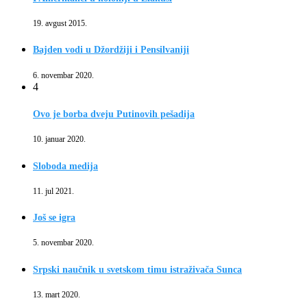
19. avgust 2015.
Bajden vodi u Džordžiji i Pensilvaniji
6. novembar 2020.
4
Ovo je borba dveju Putinovih pešadija
10. januar 2020.
Sloboda medija
11. jul 2021.
Još se igra
5. novembar 2020.
Srpski naučnik u svetskom timu istraživača Sunca
13. mart 2020.