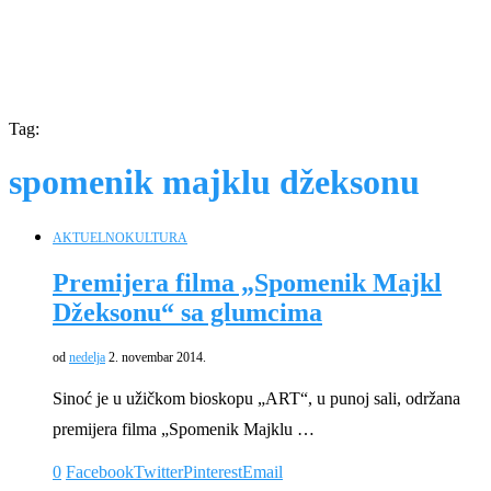
Tag:
spomenik majklu džeksonu
AKTUELNO
KULTURA
Premijera filma „Spomenik Majkl
Džeksonu“ sa glumcima
od
nedelja
2. novembar 2014.
Sinoć je u užičkom bioskopu „ART“, u punoj sali, održana
premijera filma „Spomenik Majklu …
0
Facebook
Twitter
Pinterest
Email