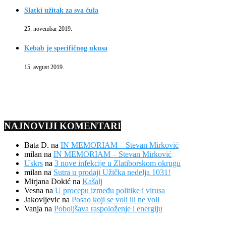
Slatki užitak za sva čula
25. novembar 2019.
Kebab je specifičnog ukusa
15. avgust 2019.
NAJNOVIJI KOMENTARI
Bata D.
na
IN MEMORIAM – Stevan Mirković
milan
na
IN MEMORIAM – Stevan Mirković
Uskrs
na
3 nove infekcije u Zlatiborskom okrugu
milan
na
Sutra u prodaji Užička nedelja 1031!
Mirjana Dokić
na
Kašalj
Vesna
na
U procepu između politike i virusa
Jakovljevic
na
Posao koji se voli ili ne voli
Vanja
na
Poboljšava raspoloženje i energiju