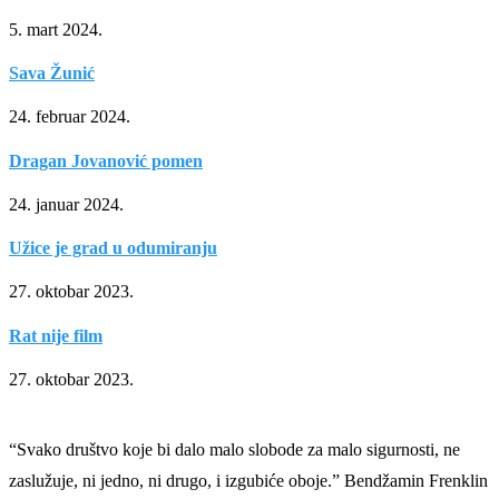
5. mart 2024.
Sava Žunić
24. februar 2024.
Dragan Jovanović pomen
24. januar 2024.
Užice je grad u odumiranju
27. oktobar 2023.
Rat nije film
27. oktobar 2023.
“Svako društvo koje bi dalo malo slobode za malo sigurnosti, ne
zaslužuje, ni jedno, ni drugo, i izgubiće oboje.” Bendžamin Frenklin