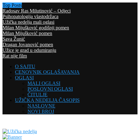
Top Posts
Radosav Ras Milutinović – Odjeci
Psihopatologija vlastodržaca
Užička nedelja mali oglasi
Milan Mijušković godišnji pomen
Milan Mijušković pomen
Sava Žunić
Dragan Jovanović pomen
Užice je grad u odumiranju
Rat nije film
O SAJTU
CENOVNIK OGLAŠAVANJA
OGLASI
MALI OGLASI
POSLOVNI OGLASI
ČITULJE
UŽIČKA NEDELJA ČASOPIS
NASLOVNE
NOVI BROJ