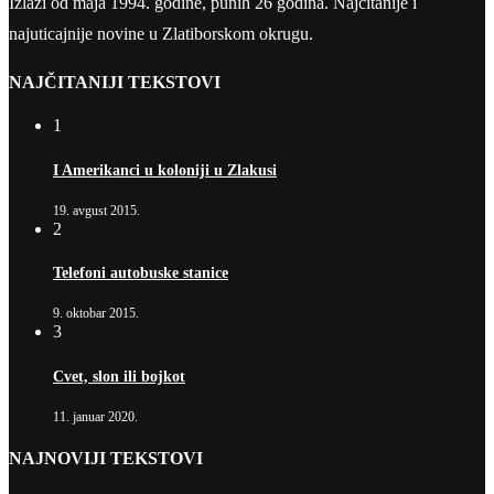
Izlazi od maja 1994. godine, punih 26 godina. Najčitanije i
najuticajnije novine u Zlatiborskom okrugu.
NAJČITANIJI TEKSTOVI
1
I Amerikanci u koloniji u Zlakusi
19. avgust 2015.
2
Telefoni autobuske stanice
9. oktobar 2015.
3
Cvet, slon ili bojkot
11. januar 2020.
NAJNOVIJI TEKSTOVI