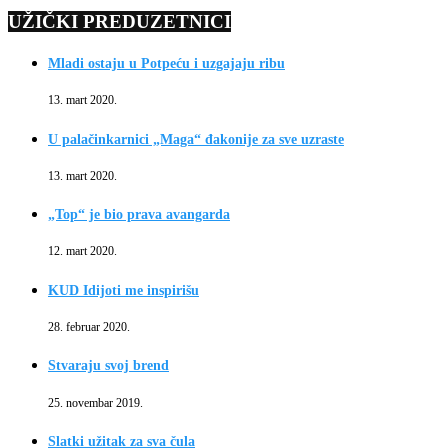
UŽIČKI PREDUZETNICI
Mladi ostaju u Potpeću i uzgajaju ribu
13. mart 2020.
U palačinkarnici „Maga“ đakonije za sve uzraste
13. mart 2020.
„Top“ je bio prava avangarda
12. mart 2020.
KUD Idijoti me inspirišu
28. februar 2020.
Stvaraju svoj brend
25. novembar 2019.
Slatki užitak za sva čula