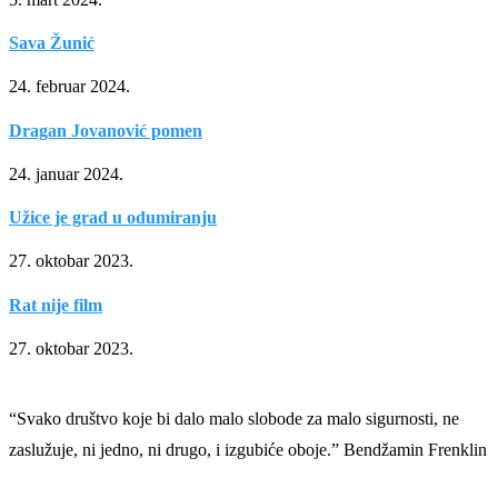
Sava Žunić
24. februar 2024.
Dragan Jovanović pomen
24. januar 2024.
Užice je grad u odumiranju
27. oktobar 2023.
Rat nije film
27. oktobar 2023.
“Svako društvo koje bi dalo malo slobode za malo sigurnosti, ne
zaslužuje, ni jedno, ni drugo, i izgubiće oboje.” Bendžamin Frenklin