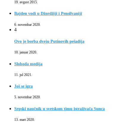
19. avgust 2015.
Bajden vodi u Džordžiji i Pensilvaniji
6. novembar 2020.
4
Ovo je borba dveju Putinovih pešadija
10. januar 2020.
Sloboda medija
11. jul 2021.
Još se igra
5. novembar 2020.
Srpski naučnik u svetskom timu istraživača Sunca
13. mart 2020.