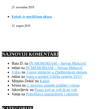
25. novembar 2019.
Kebab je specifičnog ukusa
15. avgust 2019.
NAJNOVIJI KOMENTARI
Bata D.
na
IN MEMORIAM – Stevan Mirković
milan
na
IN MEMORIAM – Stevan Mirković
Uskrs
na
3 nove infekcije u Zlatiborskom okrugu
milan
na
Sutra u prodaji Užička nedelja 1031!
Mirjana Dokić
na
Kašalj
Vesna
na
U procepu između politike i virusa
Jakovljevic
na
Posao koji se voli ili ne voli
Vanja
na
Poboljšava raspoloženje i energiju
KATEGORIJE