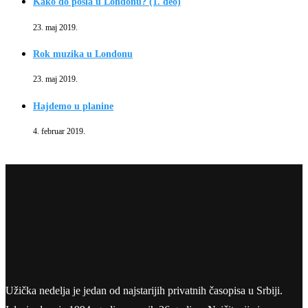
Kako do posla u Londonu? (1. deo)
23. maj 2019.
Rok muzika u Londonu
23. maj 2019.
Hajdemo u planine
4. februar 2019.
Užička nedelja je jedan od najstarijih privatnih časopisa u Srbiji.