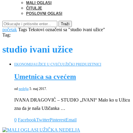
MALI OGLASI
ČITULJE
POSLOVNI OGLASI
Traži
početak
Tags
Tekstovi označeni sa "studio ivani užice"
Tag:
studio ivani užice
EKONOMIJA
UŽICE U CVEĆU
UŽIČKI PREDUZETNICI
Umetnica sa cvećem
od
nedelja
5. maj 2017.
IVANA DRAGOVIĆ – STUDIO „IVANI“ Malo ko u Užicu
zna da je naša Užičanka …
0
Facebook
Twitter
Pinterest
Email