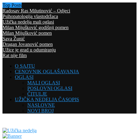
Top Posts
Radosav Ras Milutinović – Odjeci
Psihopatologija vlastodržaca
Užička nedelja mali oglasi
Milan Mijušković godišnji pomen
Milan Mijušković pomen
Sava Žunić
Dragan Jovanović pomen
Užice je grad u odumiranju
Rat nije film
O SAJTU
CENOVNIK OGLAŠAVANJA
OGLASI
MALI OGLASI
POSLOVNI OGLASI
ČITULJE
UŽIČKA NEDELJA ČASOPIS
NASLOVNE
NOVI BROJ