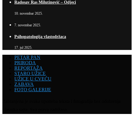
Radosav Ras Milutinović – Odjeci
10. novembar 2025.
7. novembar 2025.
Psihopatologija vlastodržaca
17. jul 2025.
PETAR PAN
PRIRODA
REPORTAŽA
STARO UŽICE
UŽICE U CVEĆU
ZABAVA
FOTO GALERIJE
Zabranjena je svaka upotreba teksta i fotografija bez odobrenja
vlasnika sajta. Sva prava zadržana.