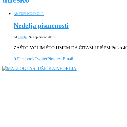
AKTUELNO
ŠKOLA
Nedelja pismenosti
od
nedelja
24. septembar 2015.
ZAŠTO VOLIM ŠTO UMEM DA ČITAM I PIŠEM Preko 40 g
0
Facebook
Twitter
Pinterest
Email