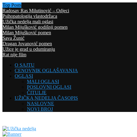
Top Posts
Radosav Ras Milutinović – Odjeci
Psihopatologija vlastodržaca
Užička nedelja mali oglasi
Milan Mijušković godišnji pomen
Milan Mijušković pomen
Sava Žunić
Dragan Jovanović pomen
Užice je grad u odumiranju
Rat nije film
O SAJTU
CENOVNIK OGLAŠAVANJA
OGLASI
MALI OGLASI
POSLOVNI OGLASI
ČITULJE
UŽIČKA NEDELJA ČASOPIS
NASLOVNE
NOVI BROJ