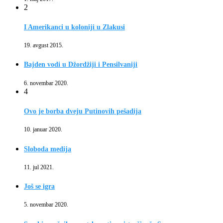
2
I Amerikanci u koloniji u Zlakusi
19. avgust 2015.
Bajden vodi u Džordžiji i Pensilvaniji
6. novembar 2020.
4
Ovo je borba dveju Putinovih pešadija
10. januar 2020.
Sloboda medija
11. jul 2021.
Još se igra
5. novembar 2020.