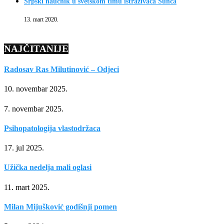
Srpski naučnik u svetskom timu istraživača Sunca
13. mart 2020.
NAJČITANIJE
Radosav Ras Milutinović – Odjeci
10. novembar 2025.
7. novembar 2025.
Psihopatologija vlastodržaca
17. jul 2025.
Užička nedelja mali oglasi
11. mart 2025.
Milan Mijušković godišnji pomen