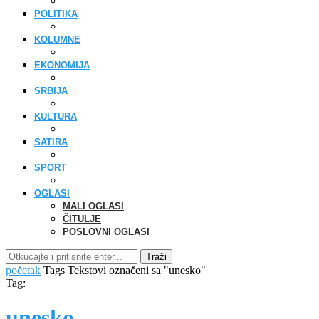
POLITIKA
KOLUMNE
EKONOMIJA
SRBIJA
KULTURA
SATIRA
SPORT
OGLASI
MALI OGLASI
ČITULJE
POSLOVNI OGLASI
Traži
početak
Tags
Tekstovi označeni sa "unesko"
Tag:
unesko