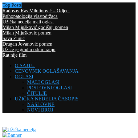
Top Posts
Radosav Ras Milutinović – Odjeci
Psihopatologija vlastodržaca
Užička nedelja mali oglasi
Milan Mijušković godišnji pomen
Milan Mijušković pomen
Sava Žunić
Dragan Jovanović pomen
Užice je grad u odumiranju
Rat nije film
O SAJTU
CENOVNIK OGLAŠAVANJA
OGLASI
MALI OGLASI
POSLOVNI OGLASI
ČITULJE
UŽIČKA NEDELJA ČASOPIS
NASLOVNE
NOVI BROJ