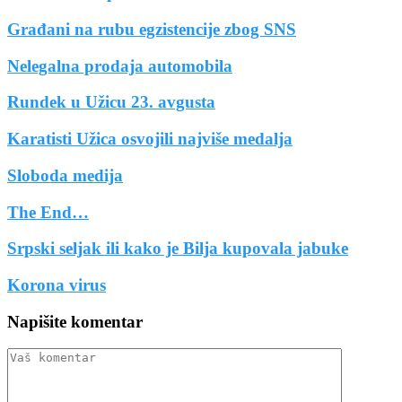
Građani na rubu egzistencije zbog SNS
Nelegalna prodaja automobila
Rundek u Užicu 23. avgusta
Karatisti Užica osvojili najviše medalja
Sloboda medija
The End…
Srpski seljak ili kako je Bilja kupovala jabuke
Korona virus
Napišite komentar