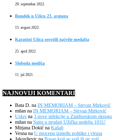
29. septembar 2022.
Rundek u Užicu 23. avgusta
15. avgust 2022.
Karatisti Užica osvojili najviše medalja
25. april 2022.
Sloboda medija
11. jul 2021.
NAJNOVIJI KOMENTARI
Bata D.
na
IN MEMORIAM – Stevan Mirković
milan
na
IN MEMORIAM – Stevan Mirković
Uskrs
na
3 nove infekcije u Zlatiborskom okrugu
milan
na
Sutra u prodaji Užička nedelja 1031!
Mirjana Dokić
na
Kašalj
Vesna
na
U procepu između politike i virusa
Jakovljevic
na
Posao koji se voli ili ne voli