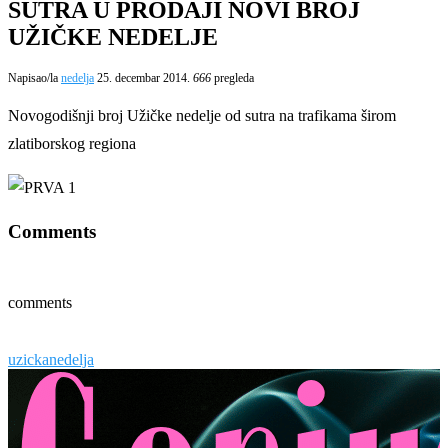
SUTRA U PRODAJI NOVI BROJ
UŽIČKE NEDELJE
Napisao/la
nedelja
25. decembar 2014.
666
pregleda
Novogodišnji broj Užičke nedelje od sutra na trafikama širom
zlatiborskog regiona
Comments
comments
uzickanedelja