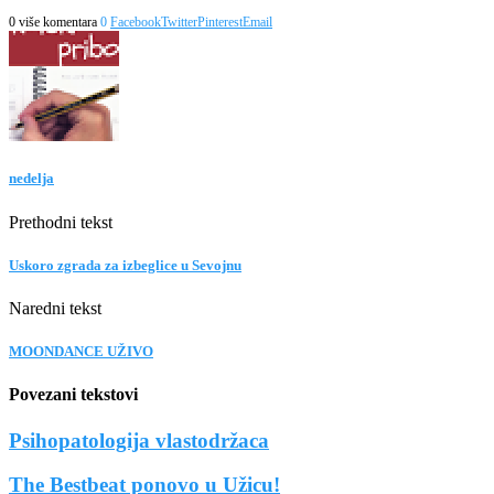
0 više komentara
0
Facebook
Twitter
Pinterest
Email
nedelja
Prethodni tekst
Uskoro zgrada za izbeglice u Sevojnu
Naredni tekst
MOONDANCE UŽIVO
Povezani tekstovi
Psihopatologija vlastodržaca
The Bestbeat ponovo u Užicu!