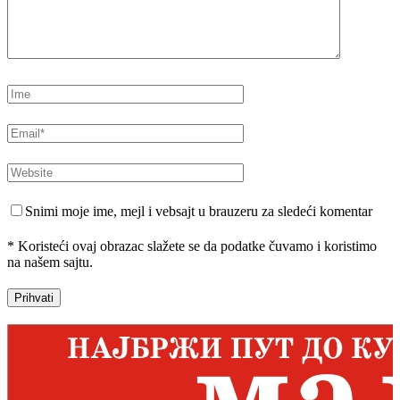
Snimi moje ime, mejl i vebsajt u brauzeru za sledeći komentar
* Koristeći ovaj obrazac slažete se da podatke čuvamo i koristimo
na našem sajtu.