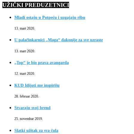
UŽIČKI PREDUZETNICI
Mladi ostaju u Potpeću i uzgajaju ribu
13. mart 2020.
U palačinkarnici „Maga“ đakonije za sve uzraste
13. mart 2020.
„Top“ je bio prava avangarda
12. mart 2020.
KUD Idijoti me inspirišu
28. februar 2020.
Stvaraju svoj brend
25. novembar 2019.
Slatki užitak za sva čula