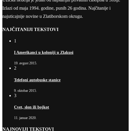
Izlazi od maja 1994. godine, punih 26 godina. Najčitanije i
najuticajnije novine u Zlatiborskom okrugu.
NAJČITANIJI TEKSTOVI
1
I Amerikanci u koloniji u Zlakusi
19. avgust 2015.
2
Telefoni autobuske stanice
9. oktobar 2015.
3
Cvet, slon ili bojkot
11. januar 2020.
NAJNOVIJI TEKSTOVI