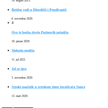
19. avgust 2015.
Bajden vodi u Džordžiji i Pensilvaniji
6. novembar 2020.
4
Ovo je borba dveju Putinovih pešadija
10. januar 2020.
Sloboda medija
11. jul 2021.
Još se igra
5. novembar 2020.
Srpski naučnik u svetskom timu istraživača Sunca
13. mart 2020.