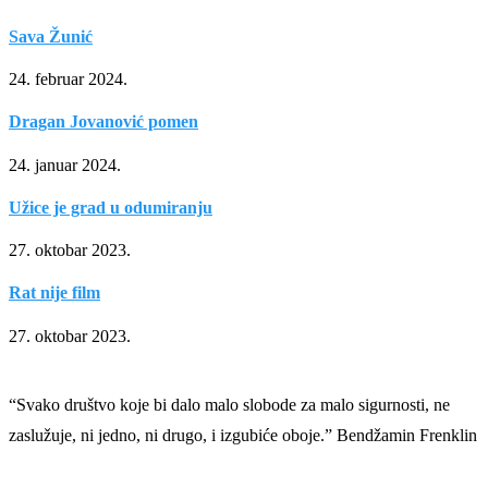
Sava Žunić
24. februar 2024.
Dragan Jovanović pomen
24. januar 2024.
Užice je grad u odumiranju
27. oktobar 2023.
Rat nije film
27. oktobar 2023.
“Svako društvo koje bi dalo malo slobode za malo sigurnosti, ne
zaslužuje, ni jedno, ni drugo, i izgubiće oboje.” Bendžamin Frenklin