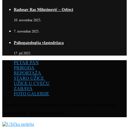
Radosav Ras Milutinović – Odjeci
10. novembar 2025.
7. novembar 2025.
Psihopatologija vlastodržaca
17. jul 2025.
PETAR PAN
PRIRODA
REPORTAŽA
STARO UŽICE
UŽICE U CVEĆU
ZABAVA
FOTO GALERIJE
Zabranjena je svaka upotreba teksta i fotografija bez odobrenja
vlasnika sajta. Sva prava zadržana.