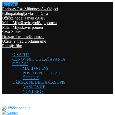
Top Posts
Radosav Ras Milutinović – Odjeci
Psihopatologija vlastodržaca
Užička nedelja mali oglasi
Milan Mijušković godišnji pomen
Milan Mijušković pomen
Sava Žunić
Dragan Jovanović pomen
Užice je grad u odumiranju
Rat nije film
O SAJTU
CENOVNIK OGLAŠAVANJA
OGLASI
MALI OGLASI
POSLOVNI OGLASI
ČITULJE
UŽIČKA NEDELJA ČASOPIS
NASLOVNE
NOVI BROJ