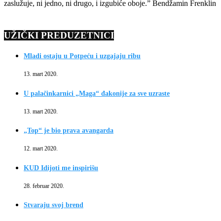
zaslužuje, ni jedno, ni drugo, i izgubiće oboje.” Bendžamin Frenklin
UŽIČKI PREDUZETNICI
Mladi ostaju u Potpeću i uzgajaju ribu
13. mart 2020.
U palačinkarnici „Maga“ đakonije za sve uzraste
13. mart 2020.
„Top“ je bio prava avangarda
12. mart 2020.
KUD Idijoti me inspirišu
28. februar 2020.
Stvaraju svoj brend