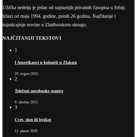
Užička nedelja je jedan od najstarijih privatnih časopisa u Srbiji.
Izlazi od maja 1994. godine, punih 26 godina. Najčitanije i
najuticajnije novine u Zlatiborskom okrugu.
NAJČITANIJI TEKSTOVI
1
I Amerikanci u koloniji u Zlakusi
19. avgust 2015.
2
Telefoni autobuske stanice
9. oktobar 2015.
3
Cvet, slon ili bojkot
11. januar 2020.