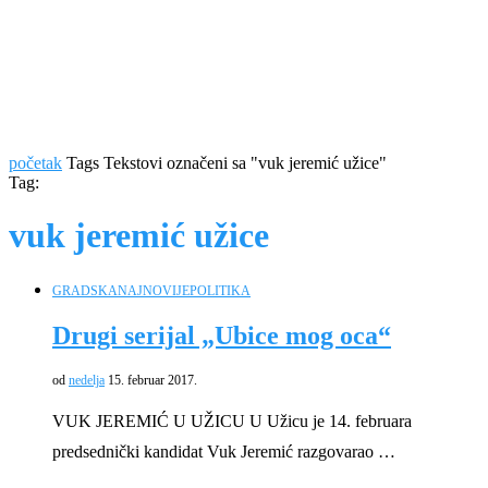
početak
Tags
Tekstovi označeni sa "vuk jeremić užice"
Tag:
vuk jeremić užice
GRADSKA
NAJNOVIJE
POLITIKA
Drugi serijal „Ubice mog oca“
od
nedelja
15. februar 2017.
VUK JEREMIĆ U UŽICU U Užicu je 14. februara
predsednički kandidat Vuk Jeremić razgovarao …