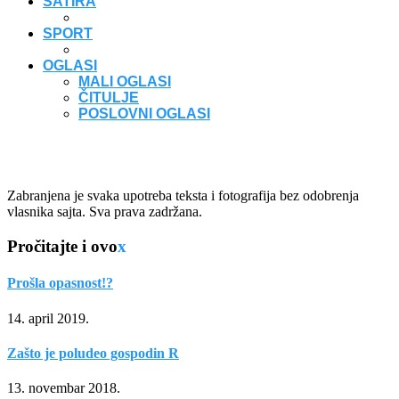
SATIRA
SPORT
OGLASI
MALI OGLASI
ČITULJE
POSLOVNI OGLASI
Zabranjena je svaka upotreba teksta i fotografija bez odobrenja
vlasnika sajta. Sva prava zadržana.
Pročitajte i ovo
x
Prošla opasnost!?
14. april 2019.
Zašto je poludeo gospodin R
13. novembar 2018.