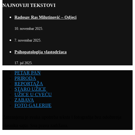
NAJNOVIJI TEKSTOVI
Radosav Ras Milutinović – Odjeci
10. novembar 2025.
7. novembar 2025.
Psihopatologija vlastodržaca
17. jul 2025.
PETAR PAN
PRIRODA
REPORTAŽA
STARO UŽICE
UŽICE U CVEĆU
ZABAVA
FOTO GALERIJE
Zabranjena je svaka upotreba teksta i fotografija bez odobrenja
vlasnika sajta. Sva prava zadržana.