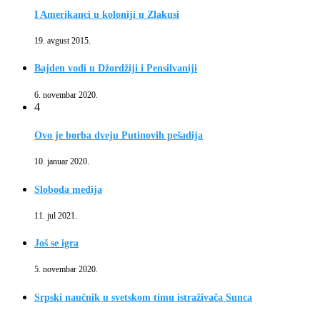
I Amerikanci u koloniji u Zlakusi
19. avgust 2015.
Bajden vodi u Džordžiji i Pensilvaniji
6. novembar 2020.
4
Ovo je borba dveju Putinovih pešadija
10. januar 2020.
Sloboda medija
11. jul 2021.
Još se igra
5. novembar 2020.
Srpski naučnik u svetskom timu istraživača Sunca