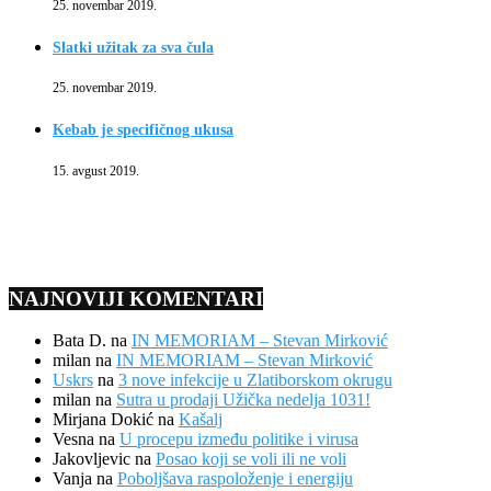
25. novembar 2019.
Slatki užitak za sva čula
25. novembar 2019.
Kebab je specifičnog ukusa
15. avgust 2019.
NAJNOVIJI KOMENTARI
Bata D.
na
IN MEMORIAM – Stevan Mirković
milan
na
IN MEMORIAM – Stevan Mirković
Uskrs
na
3 nove infekcije u Zlatiborskom okrugu
milan
na
Sutra u prodaji Užička nedelja 1031!
Mirjana Dokić
na
Kašalj
Vesna
na
U procepu između politike i virusa
Jakovljevic
na
Posao koji se voli ili ne voli
Vanja
na
Poboljšava raspoloženje i energiju