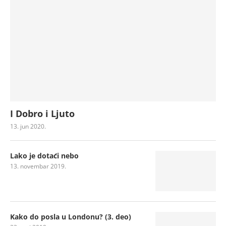
I Dobro i Ljuto
13. jun 2020.
Lako je dotaći nebo
13. novembar 2019.
Kako do posla u Londonu? (3. deo)