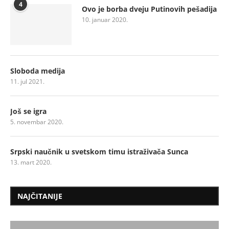
4
Ovo je borba dveju Putinovih pešadija
10. januar 2020.
Sloboda medija
11. jul 2021.
Još se igra
5. novembar 2020.
Srpski naučnik u svetskom timu istraživača Sunca
13. mart 2020.
NAJČITANIJE