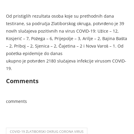
Od pristiglih rezultata osoba koje su prethodnih dana
testirane, sa područja Zlatiborskog okruga, potvrđeno je 39
novih slučajeva pozitivnih na virus COVID-19: Užice – 12,
Kosjerić – 7, Požega – 6, Prijepolje – 3, Arilje – 2, Bajina Bašta
– 2, Priboj – 2, Sjenica – 2, Čajetina – 2 i Nova Varoš – 1. Od
početka epidemije do danas
ukupno je potvrđen 2180 slučajeva infekcije virusom COVID-
19.
Comments
comments
COVID-19 ZLATIBORSKI OKRUG CORONA VIRUS