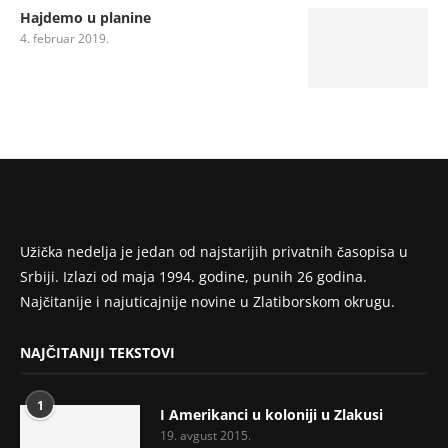
Hajdemo u planine
4. februar 2019.
Užička nedelja je jedan od najstarijih privatnih časopisa u
Srbiji. Izlazi od maja 1994. godine, punih 26 godina.
Najčitanije i najuticajnije novine u Zlatiborskom okrugu.
NAJČITANIJI TEKSTOVI
1
I Amerikanci u koloniji u Zlakusi
19. avgust 2015.