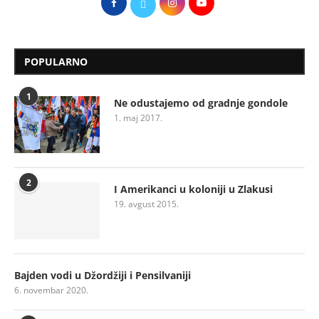
POPULARNO
1
Ne odustajemo od gradnje gondole
1. maj 2017.
2
I Amerikanci u koloniji u Zlakusi
19. avgust 2015.
Bajden vodi u Džordžiji i Pensilvaniji
6. novembar 2020.