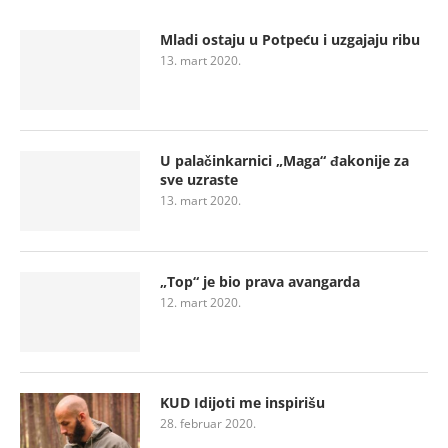
Mladi ostaju u Potpeću i uzgajaju ribu
13. mart 2020.
U palačinkarnici „Maga“ đakonije za
sve uzraste
13. mart 2020.
„Top“ je bio prava avangarda
12. mart 2020.
KUD Idijoti me inspirišu
28. februar 2020.