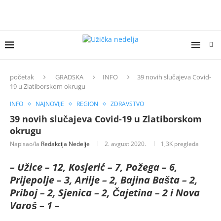
početak
GRADSKA
INFO
39 novih slučajeva Covid-
19 u Zlatiborskom okrugu
INFO
NAJNOVIJE
REGION
ZDRAVSTVO
39 novih slučajeva Covid-19 u Zlatiborskom
okrugu
Napisao/la
Redakcija Nedelje
2. avgust 2020.
1,3K
pregleda
– Užice – 12, Kosjerić – 7, Požega – 6,
Prijepolje – 3, Arilje – 2, Bajina Bašta – 2,
Priboj – 2, Sjenica – 2, Čajetina – 2 i Nova
Varoš – 1 –