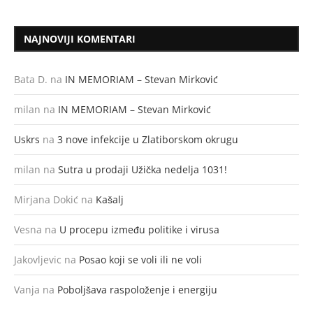
NAJNOVIJI KOMENTARI
Bata D.
na
IN MEMORIAM – Stevan Mirković
milan
na
IN MEMORIAM – Stevan Mirković
Uskrs
na
3 nove infekcije u Zlatiborskom okrugu
milan
na
Sutra u prodaji Užička nedelja 1031!
Mirjana Dokić
na
Kašalj
Vesna
na
U procepu između politike i virusa
Jakovljevic
na
Posao koji se voli ili ne voli
Vanja
na
Poboljšava raspoloženje i energiju