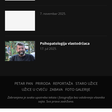
7. novembar 2025.
Psihopatologija vlastodržaca
17. jul 2025.
PETAR PAN
PRIRODA
REPORTAŽA
STARO UŽICE
UŽICE U CVEĆU
ZABAVA
FOTO GALERIJE
Zabranjena je svaka upotreba teksta i fotografija bez odobrenja vlasnika
sajta. Sva prava zadržana.