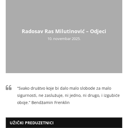
Radosav Ras Milutinović – Odjeci
10. novembar 2025.
“Svako društvo koje bi dalo malo slobode za malo
sigurnosti, ne zaslužuje, ni jedno, ni drugo, i izgubiće
oboje.” Bendžamin Frenklin
UŽIČKI PREDUZETNICI