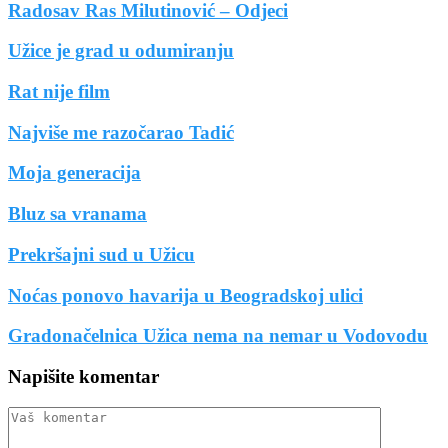
Radosav Ras Milutinović – Odjeci
Užice je grad u odumiranju
Rat nije film
Najviše me razočarao Tadić
Moja generacija
Bluz sa vranama
Prekršajni sud u Užicu
Noćas ponovo havarija u Beogradskoj ulici
Gradonačelnica Užica nema na nemar u Vodovodu
Napišite komentar