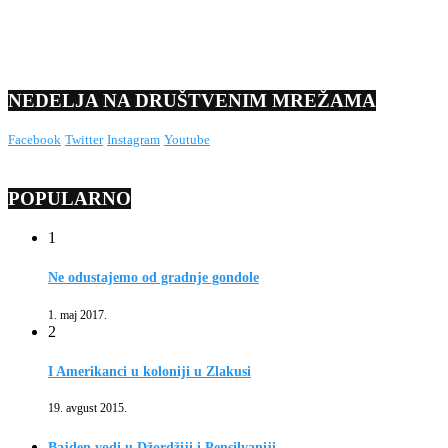
NEDELJA NA DRUŠTVENIM MREŽAMA
Facebook
Twitter
Instagram
Youtube
POPULARNO
1
Ne odustajemo od gradnje gondole
1. maj 2017.
2
I Amerikanci u koloniji u Zlakusi
19. avgust 2015.
Bajden vodi u Džordžiji i Pensilvaniji