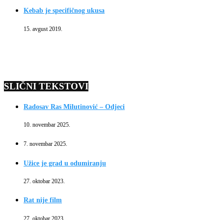
Kebab je specifičnog ukusa
15. avgust 2019.
SLIČNI TEKSTOVI
Radosav Ras Milutinović – Odjeci
10. novembar 2025.
7. novembar 2025.
Užice je grad u odumiranju
27. oktobar 2023.
Rat nije film
27. oktobar 2023.