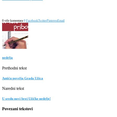
0 više komentara
0
Facebook
Twitter
Pinterest
Email
nedelja
Prethodni tekst
Antiću povelja Grada Užica
Naredni tekst
U sredu novi broj Užičke nedelje!
Povezani tekstovi