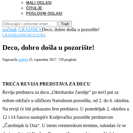
MALI OGLASI
ČITULJE
POSLOVNI OGLASI
Traži
početak
GRADSKA
Deco, dobro došla u pozorište!
GRADSKA
INFO
KULTURA
Deco, dobro došla u pozorište!
Napisao/la
nedelja
25. septembar 2017.
718
pregleda
TREĆA REVIJA PREDSTAVA ZA DECU
Revija predstava za decu „Oktobarske čarolije“ po treći put za
redom održaće u užičkom Narodnom pozorištu, od 2. do 6. oktobra.
Na reviji će biti prikazano šest predstava. U ponedeljak 2. oktobra u
12 i 14 časova nastupiće Kraljevačko pozorište predstavom
„Čarobnjak iz Oza“. U istom vremenskom terminu, sutradan će se