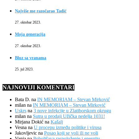
Najviše me razočarao Tadić
27. oktobar 2023.
Moja generacija
27. oktobar 2023.
Bluz sa vranama
25. jul 2023.
NAJNOVIJI KOMENTARI
Bata D.
na
IN MEMORIAM – Stevan Mirković
milan
na
IN MEMORIAM – Stevan Mirković
Uskrs
na
3 nove infekcije u Zlatiborskom okrugu
milan
na
Sutra u prodaji Užička nedelja 1031!
Mirjana Dokić
na
Kašalj
Vesna
na
U procepu između politike i virusa
Jakovljevic
na
Posao koji se voli ili ne voli
Vanja
na
Poboljšava raspoloženje i energiju