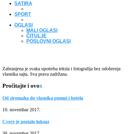
SATIRA
SPORT
OGLASI
MALI OGLASI
ČITULJE
POSLOVNI OGLASI
Zabranjena je svaka upotreba teksta i fotografija bez odobrenja
vlasnika sajta. Sva prava zadržana.
Pročitajte i ovo
x
Od siromaha do vlasnika pumpi i hotela
10. novembar 2017.
Cveće je postalo luksuz
30. novembar 2017.