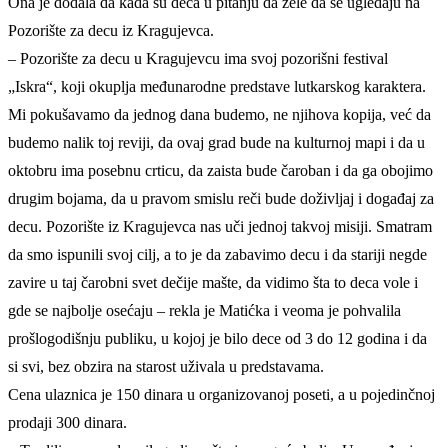
Ona je dodala da kada su deca u pitanju da žele da se ugledaju na
Pozorište za decu iz Kragujevca.
– Pozorište za decu u Kragujevcu ima svoj pozorišni festival
„Iskra“, koji okuplja međunarodne predstave lutkarskog karaktera.
Mi pokušavamo da jednog dana budemo, ne njihova kopija, već da
budemo nalik toj reviji, da ovaj grad bude na kulturnoj mapi i da u
oktobru ima posebnu crticu, da zaista bude čaroban i da ga obojimo
drugim bojama, da u pravom smislu reči bude doživljaj i događaj za
decu. Pozorište iz Kragujevca nas uči jednoj takvoj misiji. Smatram
da smo ispunili svoj cilj, a to je da zabavimo decu i da stariji negde
zavire u taj čarobni svet dečije mašte, da vidimo šta to deca vole i
gde se najbolje osećaju – rekla je Matićka i veoma je pohvalila
prošlogodišnju publiku, u kojoj je bilo dece od 3 do 12 godina i da
si svi, bez obzira na starost uživala u predstavama.
Cena ulaznica je 150 dinara u organizovanoj poseti, a u pojedinčnoj
prodaji 300 dinara.