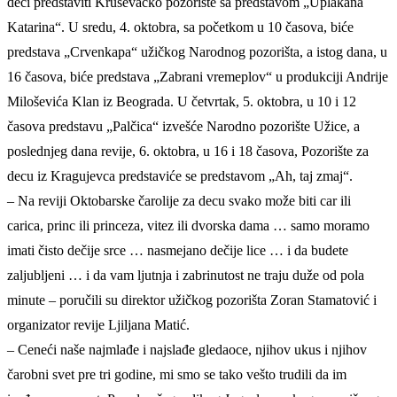
deci predstaviti Kruševačko pozorište sa predstavom „Uplakana
Katarina“. U sredu, 4. oktobra, sa početkom u 10 časova, biće
predstava „Crvenkapa“ užičkog Narodnog pozorišta, a istog dana, u
16 časova, biće predstava „Zabrani vremeplov“ u produkciji Andrije
Miloševića Klan iz Beograda. U četvrtak, 5. oktobra, u 10 i 12
časova predstavu „Palčica“ izvešće Narodno pozorište Užice, a
poslednjeg dana revije, 6. oktobra, u 16 i 18 časova, Pozorište za
decu iz Kragujevca predstaviće se predstavom „Ah, taj zmaj“.
– Na reviji Oktobarske čarolije za decu svako može biti car ili
carica, princ ili princeza, vitez ili dvorska dama … samo moramo
imati čisto dečije srce … nasmejano dečije lice … i da budete
zaljubljeni … i da vam ljutnja i zabrinutost ne traju duže od pola
minute – poručili su direktor užičkog pozorišta Zoran Stamatović i
organizator revije Ljiljana Matić.
– Ceneći naše najmlađe i najslađe gledaoce, njihov ukus i njihov
čarobni svet pre tri godine, mi smo se tako vešto trudili da im