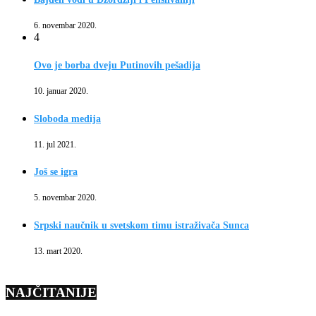
6. novembar 2020.
4
Ovo je borba dveju Putinovih pešadija
10. januar 2020.
Sloboda medija
11. jul 2021.
Još se igra
5. novembar 2020.
Srpski naučnik u svetskom timu istraživača Sunca
13. mart 2020.
NAJČITANIJE