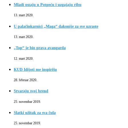
Mladi ostaju u Potpeću i uzgajaju ribu
13. mart 2020.
U palačinkarnici „Maga“ đakonije za sve uzraste
13. mart 2020.
„Top“ je bio prava avangarda
12. mart 2020.
KUD Idijoti me inspirišu
28. februar 2020.
Stvaraju svoj brend
25. novembar 2019.
Slatki užitak za sva čula
25. novembar 2019.