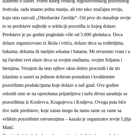
izađemo u susret. Pored našeg velikog Jugoslovenskog pozorišnog
festivala, sada imamo jednu manju, ali isto tako značajnu reviju,
koju smo nazvali „Oktobarske čarolije“. Od prve do današnje revije
to su predstave najbolje u selekciji pozorišta iz kojeg dolaze.
Predstave je po godini pogledalo više od 5.000 gledalaca. Deca
dolaze organizovano iz škola i vrtića, dolaze deca sa roditeljima,
bakama, dekama ili starijim sekama i batama. Mi otvaramo vrata i u
taj čarobni svet ulaze deca sa svojim maštama, svojim željama i
htenjima. Verujem da smo njihov ukus dobro procenili i da im
izlazimo u susret sa jednom dobrom ponudom i kvalitetnim
pozorišnim produkcijama koje dolaze u naš grad. Ove godine
oslonili smo se na oporobana prijateljstva i našu divnu saradnju sa
pozorištima iz Kruševca, Kragujevca i Kraljeva. Ovoga puta biće
dve naše predstave, koje zaista mogu da stanu rame uz rame sa
velikim pozorišnim ostvarenjima – kazala je organizator revije Ljilja
Matić.