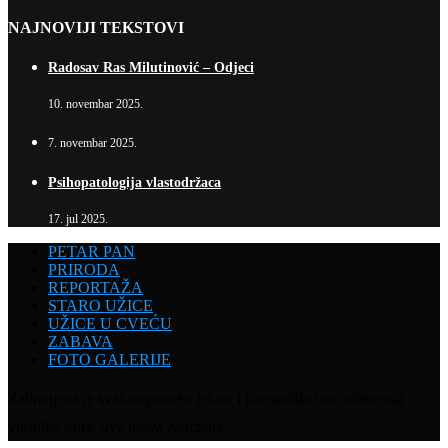
NAJNOVIJI TEKSTOVI
Radosav Ras Milutinović – Odjeci
10. novembar 2025.
7. novembar 2025.
Psihopatologija vlastodržaca
17. jul 2025.
PETAR PAN
PRIRODA
REPORTAŽA
STARO UŽICE
UŽICE U CVEĆU
ZABAVA
FOTO GALERIJE
Zabranjena je svaka upotreba teksta i fotografija bez odobrenja
vlasnika sajta. Sva prava zadržana.