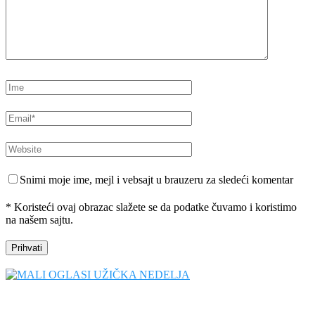
Snimi moje ime, mejl i vebsajt u brauzeru za sledeći komentar
* Koristeći ovaj obrazac slažete se da podatke čuvamo i koristimo
na našem sajtu.