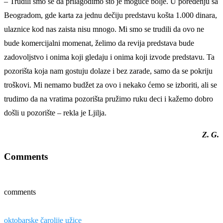
– Trudili smo se da prilagodimo što je moguće bolje. U poređenju sa
Beogradom, gde karta za jednu dečiju predstavu košta 1.000 dinara,
ulaznice kod nas zaista nisu mnogo. Mi smo se trudili da ovo ne
bude komercijalni momenat, želimo da revija predstava bude
zadovoljstvo i onima koji gledaju i onima koji izvode predstavu. Ta
pozorišta koja nam gostuju dolaze i bez zarade, samo da se pokriju
troškovi. Mi nemamo budžet za ovo i nekako ćemo se izboriti, ali se
trudimo da na vratima pozorišta pružimo ruku deci i kažemo dobro
došli u pozorište – rekla je Ljilja.
Z. G.
Comments
comments
oktobarske čarolije užice