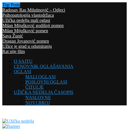
Top Posts
Radosav Ras Milutinović – Odjeci
Psihopatologija vlastodržaca
Užička nedelja mali oglasi
Milan Mijušković godišnji pomen
Milan Mijušković pomen
Sava Žunić
Dragan Jovanović pomen
Užice je grad u odumiranju
Rat nije film
O SAJTU
CENOVNIK OGLAŠAVANJA
OGLASI
MALI OGLASI
POSLOVNI OGLASI
ČITULJE
UŽIČKA NEDELJA ČASOPIS
NASLOVNE
NOVI BROJ