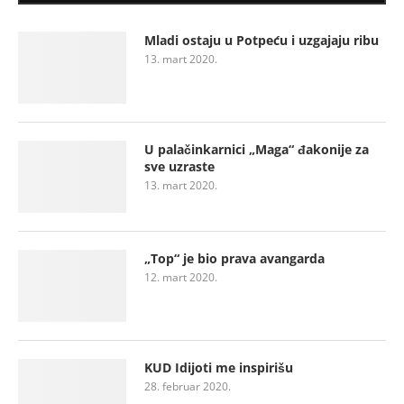
Mladi ostaju u Potpeću i uzgajaju ribu
13. mart 2020.
U palačinkarnici „Maga“ đakonije za
sve uzraste
13. mart 2020.
„Top“ je bio prava avangarda
12. mart 2020.
KUD Idijoti me inspirišu
28. februar 2020.