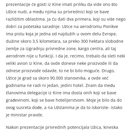
prezentacije će gosti iz Kine imati priliku da vide ono što
Užice nudi, a među njima su privrednici koji se bave
različitim oblastima. Ja ću dati dva primera, koji su više nego
dobri za početaka saradnje. Užice na aerodromu Ponikve
ima pistu koja je jedna od najdužih u ovom delu Evrope,
dužine skoro 3,5 kilometara, sa preko 300 hektara slobodne
zemlje za izgradnju privredne zone, kargo centra, ali taj
aerodrom nije u funkciji. I da je, recimo, trebalo da sleti neki
veliki avion iz Kine, da ovde donese neke proizvode ili da
odnese proizvode odavde, to ne bi bilo moguće. Drugo,
Užice je grad sa skoro 90.000 stanovnika, a ovde već
godinama ne radi ni jedan, jedini hotel. Znam da među
članovima delegacije iz Kine ima dosta onih koji se bave
građevinom, koji se bave hotelijerstvom. Moje je bilo da do
ovog susreta dođe, a na Užičanima je da to iskoriste- istako
je ministar pravde.
Nakon prezentacije privrednih potencijala Užica, kineska