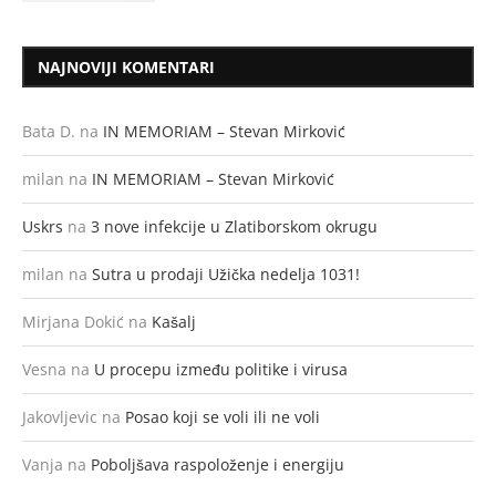
NAJNOVIJI KOMENTARI
Bata D.
na
IN MEMORIAM – Stevan Mirković
milan
na
IN MEMORIAM – Stevan Mirković
Uskrs
na
3 nove infekcije u Zlatiborskom okrugu
milan
na
Sutra u prodaji Užička nedelja 1031!
Mirjana Dokić
na
Kašalj
Vesna
na
U procepu između politike i virusa
Jakovljevic
na
Posao koji se voli ili ne voli
Vanja
na
Poboljšava raspoloženje i energiju