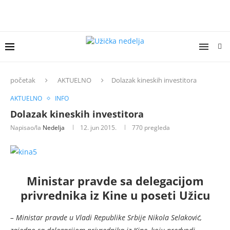
početak
AKTUELNO
Dolazak kineskih investitora
AKTUELNO
INFO
Dolazak kineskih investitora
Napisao/la
Nedelja
12. jun 2015.
770
pregleda
Ministar pravde sa delegacijom
privrednika iz Kine u poseti Užicu
– Ministar pravde u Vladi Republike Srbije Nikola Selaković,