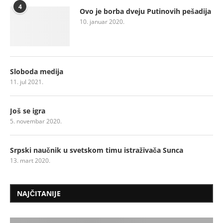
4
Ovo je borba dveju Putinovih pešadija
10. januar 2020.
Sloboda medija
11. jul 2021.
Još se igra
5. novembar 2020.
Srpski naučnik u svetskom timu istraživača Sunca
13. mart 2020.
NAJČITANIJE