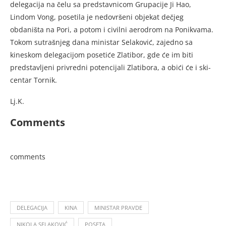
delegacija na čelu sa predstavnicom Grupacije Ji Hao,
Lindom Vong, posetila je nedovršeni objekat dečjeg
obdaništa na Pori, a potom i civilni aerodrom na Ponikvama.
Tokom sutrašnjeg dana ministar Selaković, zajedno sa
kineskom delegacijom posetiće Zlatibor, gde će im biti
predstavljeni privredni potencijali Zlatibora, a obići će i ski-
centar Tornik.
Lj.K.
Comments
comments
DELEGACIJA
KINA
MINISTAR PRAVDE
NIKOLA SELAKOVIĆ
POSETA