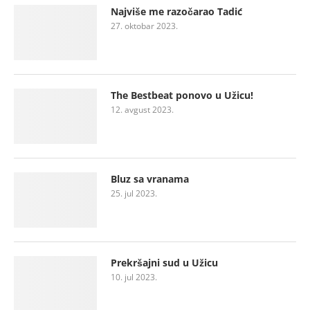
Najviše me razočarao Tadić
27. oktobar 2023.
The Bestbeat ponovo u Užicu!
12. avgust 2023.
Bluz sa vranama
25. jul 2023.
Prekršajni sud u Užicu
10. jul 2023.