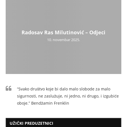
Radosav Ras Milutinović – Odjeci
10. novembar 2025.
“Svako društvo koje bi dalo malo slobode za malo
sigurnosti, ne zaslužuje, ni jedno, ni drugo, i izgubiće
oboje.” Bendžamin Frenklin
UŽIČKI PREDUZETNICI