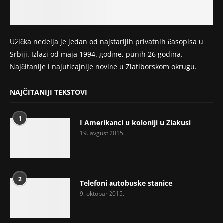
Užička nedelja je jedan od najstarijih privatnih časopisa u
Srbiji. Izlazi od maja 1994. godine, punih 26 godina.
Najčitanije i najuticajnije novine u Zlatiborskom okrugu.
NAJČITANIJI TEKSTOVI
1
I Amerikanci u koloniji u Zlakusi
19. avgust 2015.
2
Telefoni autobuske stanice
9. oktobar 2015.