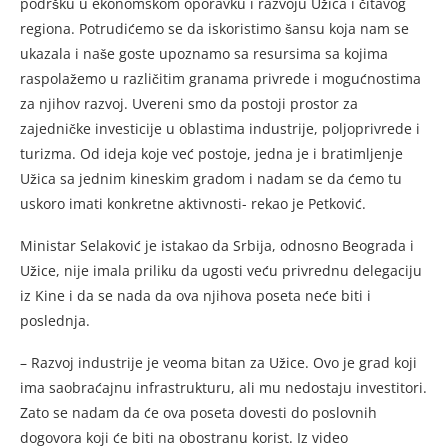
podršku u ekonomskom oporavku i razvoju Užica i čitavog
regiona. Potrudićemo se da iskoristimo šansu koja nam se
ukazala i naše goste upoznamo sa resursima sa kojima
raspolažemo u različitim granama privrede i mogućnostima
za njihov razvoj. Uvereni smo da postoji prostor za
zajedničke investicije u oblastima industrije, poljoprivrede i
turizma. Od ideja koje već postoje, jedna je i bratimljenje
Užica sa jednim kineskim gradom i nadam se da ćemo tu
uskoro imati konkretne aktivnosti- rekao je Petković.
Ministar Selaković je istakao da Srbija, odnosno Beograda i
Užice, nije imala priliku da ugosti veću privrednu delegaciju
iz Kine i da se nada da ova njihova poseta neće biti i
poslednja.
– Razvoj industrije je veoma bitan za Užice. Ovo je grad koji
ima saobraćajnu infrastrukturu, ali mu nedostaju investitori.
Zato se nadam da će ova poseta dovesti do poslovnih
dogovora koji će biti na obostranu korist. Iz video