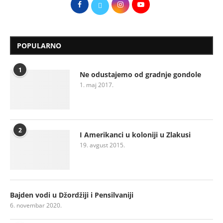
POPULARNO
1
Ne odustajemo od gradnje gondole
1. maj 2017.
2
I Amerikanci u koloniji u Zlakusi
19. avgust 2015.
Bajden vodi u Džordžiji i Pensilvaniji
6. novembar 2020.