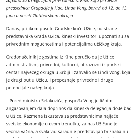
zajedno sa delegacijom privrednika iz Kine, koju predvodi
predsednica Grupacije Ji Hao, Linda Vong, boravi od 12. do 13.
juna u poseti Zlatiborskom okrugu –
Danas, prilikom posete Gradske kuće Užice, od strane
predstavnika Grada Užica, kineski investitori upoznati su sa
privrednim mogućnostima i potencijalima užičkog kraja.
Gradonačelnik je gostima iz Kine poručio da je Užice
administrativni, privredni, kulturni, obrazovni i sportski
centar najvećeg okruga u Srbiji i zahvalio se Lindi Vong, koja
je drugi put u Užicu, i prepoznaje privredne i druge
potencijale našeg kraja.
– Pored ministra Selakovića, gospođa Vong je ličnim
angažovanjem dala doprinos da kineska delegacija dođe baš
u Užice. Razmena iskustava sa predstavnicima najjače
svetske ekonomije u ovom trenutku, za nas Užičane je
veoma važna, a svaki vid saradnje predstavljao bi značajnu