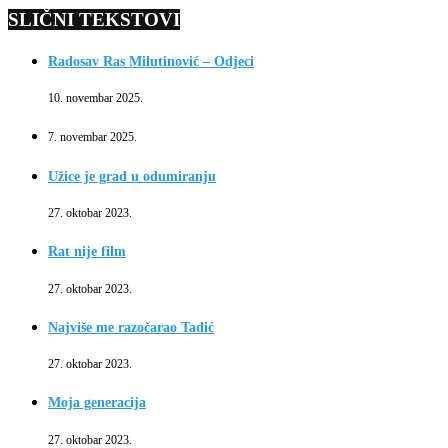
SLIČNI TEKSTOVI
Radosav Ras Milutinović – Odjeci
10. novembar 2025.
7. novembar 2025.
Užice je grad u odumiranju
27. oktobar 2023.
Rat nije film
27. oktobar 2023.
Najviše me razočarao Tadić
27. oktobar 2023.
Moja generacija
27. oktobar 2023.