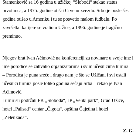
Stamenković sa 16 godina u užičkoj “Slobodi“ stekao status
prvotimca, a 1975. godine otišai Crvenu zvezdu. Srbo je posle šest
godina otišao u Ameriku i tu se posvetio malom fudbalu. Po
završetku karijere se vratio u Užice, a 1996. godine je tragično
preminuo.
Njegov brat Ivan Aćimović na konferenciji za novinare u svoje ime i
ime porodice se zahvalio organizatorima i svim učesnicima turnira.
– Porodica je puna sreće i drago nam je što se Užičani i svi ostali
učesnici turnira posle toliko godina sećaju Srba – rekao je Ivan
Aćimović.
Turnir su podržali FK „Sloboda“, JP „Veliki park“, Grad Užice,
hotel „Palisad“ centar „Čigota“, opština Čajetina i hotel
„Zelenkada“.
Z. G.