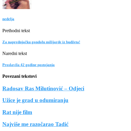
nedelja
Prethodni tekst
Za naprednjačku gondolu milijarde iz budžeta!
Naredni tekst
Proslavila 42 godine postojanja
Povezani tekstovi
Radosav Ras Milutinović – Odjeci
Užice je grad u odumiranju
Rat nije film
Najviše me razočarao Tadić