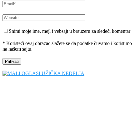
Snimi moje ime, mejl i vebsajt u brauzeru za sledeći komentar
* Koristeći ovaj obrazac slažete se da podatke čuvamo i koristimo
na našem sajtu.