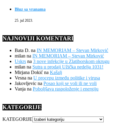
Bluz sa vranama
25. jul 2023.
NAJNOVIJI KOMENTARI
Bata D.
na
IN MEMORIAM – Stevan Mirković
milan
na
IN MEMORIAM – Stevan Mirković
Uskrs
na
3 nove infekcije u Zlatiborskom okrugu
milan
na
Sutra u prodaji Užička nedelja 1031!
Mirjana Dokić
na
Kašalj
Vesna
na
U procepu između politike i virusa
Jakovljevic
na
Posao koji se voli ili ne voli
Vanja
na
Poboljšava raspoloženje i energiju
KATEGORIJE
KATEGORIJE