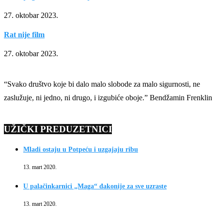
27. oktobar 2023.
Rat nije film
27. oktobar 2023.
“Svako društvo koje bi dalo malo slobode za malo sigurnosti, ne
zaslužuje, ni jedno, ni drugo, i izgubiće oboje.” Bendžamin Frenklin
UŽIČKI PREDUZETNICI
Mladi ostaju u Potpeću i uzgajaju ribu
13. mart 2020.
U palačinkarnici „Maga“ đakonije za sve uzraste
13. mart 2020.