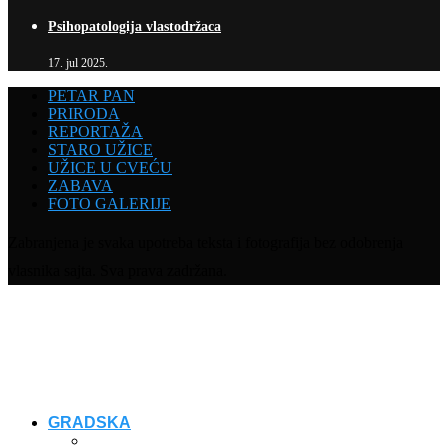
Psihopatologija vlastodržaca
17. jul 2025.
PETAR PAN
PRIRODA
REPORTAŽA
STARO UŽICE
UŽICE U CVEĆU
ZABAVA
FOTO GALERIJE
Zabranjena je svaka upotreba teksta i fotografija bez odobrenja
vlasnika sajta. Sva prava zadržana.
GRADSKA