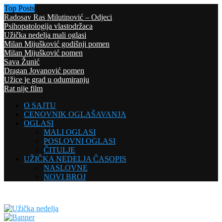
Top Posts
Radosav Ras Milutinović – Odjeci
Psihopatologija vlastodržaca
Užička nedelja mali oglasi
Milan Mijušković godišnji pomen
Milan Mijušković pomen
Sava Žunić
Dragan Jovanović pomen
Užice je grad u odumiranju
Rat nije film
O SAJTU
CENOVNIK OGLAŠAVANJA
OGLASI
MALI OGLASI
POSLOVNI OGLASI
ČITULJE
UŽIČKA NEDELJA ČASOPIS
NASLOVNE
NOVI BROJ