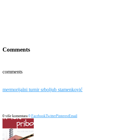
Comments
comments
mermorijalni turnir srboljub stamenković
0 više komentara
0
Facebook
Twitter
Pinterest
Email