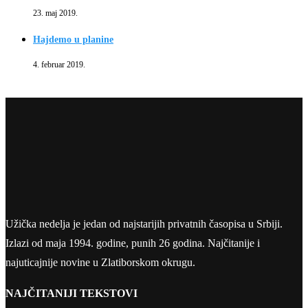
23. maj 2019.
Hajdemo u planine
4. februar 2019.
Užička nedelja je jedan od najstarijih privatnih časopisa u Srbiji.
Izlazi od maja 1994. godine, punih 26 godina. Najčitanije i
najuticajnije novine u Zlatiborskom okrugu.
NAJČITANIJI TEKSTOVI