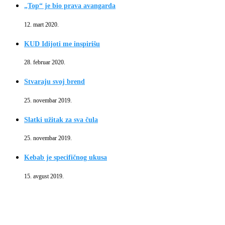
„Top“ je bio prava avangarda
12. mart 2020.
KUD Idijoti me inspirišu
28. februar 2020.
Stvaraju svoj brend
25. novembar 2019.
Slatki užitak za sva čula
25. novembar 2019.
Kebab je specifičnog ukusa
15. avgust 2019.