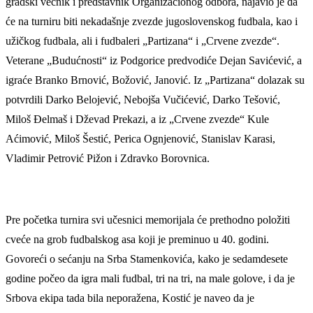
gradski većnik i predstavnik Organizacionog odbora, najavio je da
će na turniru biti nekadašnje zvezde jugoslovenskog fudbala, kao i
užičkog fudbala, ali i fudbaleri „Partizana“ i „Crvene zvezde“.
Veterane „Budućnosti“ iz Podgorice predvodiće Dejan Savićević, a
igraće Branko Brnović, Božović, Janović. Iz „Partizana“ dolazak su
potvrdili Darko Belojević, Nebojša Vučićević, Darko Tešović,
Miloš Đelmaš i Dževad Prekazi, a iz „Crvene zvezde“ Kule
Aćimović, Miloš Šestić, Perica Ognjenović, Stanislav Karasi,
Vladimir Petrović Pižon i Zdravko Borovnica.
Pre početka turnira svi učesnici memorijala će prethodno položiti
cveće na grob fudbalskog asa koji je preminuo u 40. godini.
Govoreći o sećanju na Srba Stamenkovića, kako je sedamdesete
godine počeo da igra mali fudbal, tri na tri, na male golove, i da je
Srbova ekipa tada bila neporažena, Kostić je naveo da je