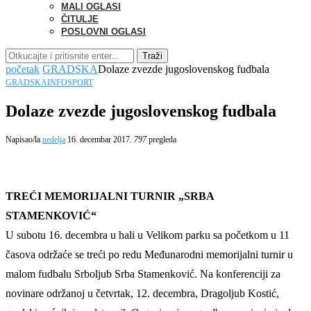
MALI OGLASI
ČITULJE
POSLOVNI OGLASI
Traži
početak
GRADSKA
Dolaze zvezde jugoslovenskog fudbala
GRADSKA
INFO
SPORT
Dolaze zvezde jugoslovenskog fudbala
Napisao/la
nedelja
16. decembar 2017.
797
pregleda
TREĆI MEMORIJALNI TURNIR „SRBA
STAMENKOVIĆ“
U subotu 16. decembra u hali u Velikom parku sa početkom u 11
časova održaće se treći po redu Međunarodni memorijalni turnir u
malom fudbalu Srboljub Srba Stamenković. Na konferenciji za
novinare održanoj u četvrtak, 12. decembra, Dragoljub Kostić,