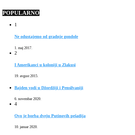
POPULARNO
1
Ne odustajemo od gradnje gondole
1. maj 2017.
2
I Amerikanci u koloniji u Zlakusi
19. avgust 2015.
Bajden vodi u Džordžiji i Pensilvaniji
6. novembar 2020.
4
Ovo je borba dveju Putinovih pešadija
10. januar 2020.