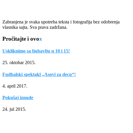
Zabranjena je svaka upotreba teksta i fotografija bez odobrenja
vlasnika sajta. Sva prava zadržana.
Pročitajte i ovo
x
Uskliknimo sa ljubavlju u 10 i 15!
25. oktobar 2015.
Fudbalski spektakl „Asovi za decu“!
4. april 2017.
Pokušaj iznude
24. jul 2015.