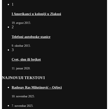
1
I Amerikanci u koloniji u Zlakusi
19. avgust 2015.
2
Telefoni autobuske stanice
9. oktobar 2015.
3
Cvet, slon ili bojkot
11. januar 2020.
NAJNOVIJI TEKSTOVI
Radosav Ras Milutinović – Odjeci
10. novembar 2025.
7. novembar 2025.