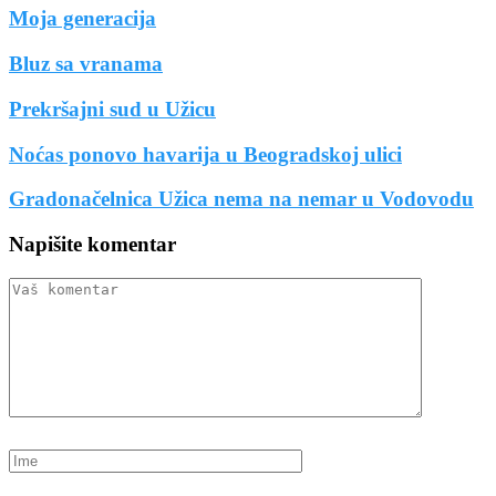
Moja generacija
Bluz sa vranama
Prekršajni sud u Užicu
Noćas ponovo havarija u Beogradskoj ulici
Gradonačelnica Užica nema na nemar u Vodovodu
Napišite komentar