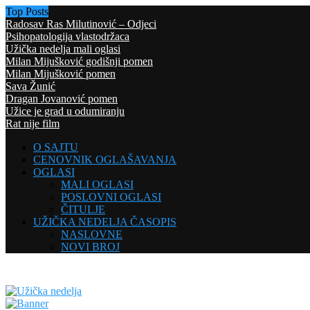
Top Posts
Radosav Ras Milutinović – Odjeci
Psihopatologija vlastodržaca
Užička nedelja mali oglasi
Milan Mijušković godišnji pomen
Milan Mijušković pomen
Sava Žunić
Dragan Jovanović pomen
Užice je grad u odumiranju
Rat nije film
O SAJTU
CENOVNIK OGLAŠAVANJA
OGLASI
MALI OGLASI
POSLOVNI OGLASI
ČITULJE
UŽIČKA NEDELJA ČASOPIS
NASLOVNE
NOVI BROJ