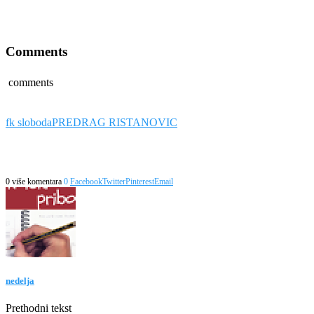
Comments
comments
fk sloboda
PREDRAG RISTANOVIC
0 više komentara
0
Facebook
Twitter
Pinterest
Email
nedelja
Prethodni tekst