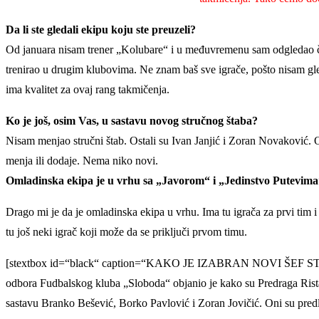
Da li ste gledali ekipu koju ste preuzeli?
Od januara nisam trener „Kolubare“ i u međuvremenu sam odgledao če
trenirao u drugim klubovima. Ne znam baš sve igrače, pošto nisam gle
ima kvalitet za ovaj rang takmičenja.
Ko je još, osim Vas, u sastavu novog stručnog štaba?
Nisam menjao stručni štab. Ostali su Ivan Janjić i Zoran Novaković. Oni
menja ili dodaje. Nema niko novi.
Omladinska ekipa je u vrhu sa „Javorom“ i „Jedinstvo Putevima“
Drago mi je da je omladinska ekipa u vrhu. Ima tu igrača za prvi tim i
tu još neki igrač koji može da se priključi prvom timu.
[stextbox id=“black“ caption=“KAKO JE IZABRAN NOVI ŠEF STR
odbora Fudbalskog kluba „Sloboda“ objanio je kako su Predraga Rista
sastavu Branko Bešević, Borko Pavlović i Zoran Jovičić. Oni su predl