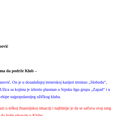
nović
ima da podrže Klub –
vić. On je u dosadašnjoj trenerskoj karijeri trenirao „Slobodu“,
 Užica sa kojima je izborio plasman u Srpsku ligu grupa „Zapad“ i u
 ekipe najpopularnijeg užičkog kluba.
 u teškoj finansijskoj situaciji i najbitnije je da se sačuva ovaj rang
 do bolje situacije u Klubu.