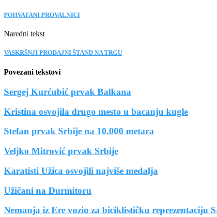
POHVATANI PROVALNICI
Naredni tekst
VASKRŠNJI PRODAJNI ŠTAND NA TRGU
Povezani tekstovi
Sergej Kurćubić prvak Balkana
Kristina osvojila drugo mesto u bacanju kugle
Stefan prvak Srbije na 10.000 metara
Veljko Mitrović prvak Srbije
Karatisti Užica osvojili najviše medalja
Užičani na Durmitoru
Nemanja iz Ere vozio za biciklističku reprezentaciju S