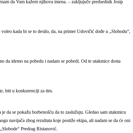
ne znam da Vam kažem njihova imena. – zakljujuče predsednik Josip
 voleo kada bi se to desilo, da, na primer Udovičić dođe u „Slobodu“,
ramo da idemo na pobedu i nadam se pobedi. Od te utakmice dosta
e, biti u konkurenciji za tim.
ma je da se pokažu borbenošću da to zaslužuju. Gledao sam utakmicu
ogo navijača zbog rezultata koje postiže ekipa, ali nadam se da će oni
ma „Slobode“ Predrag Ristanović.