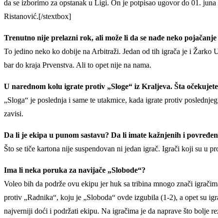
da se izborimo za opstanak u Ligi. On je potpisao ugovor do 01. juna
Ristanović.[/stextbox]
Trenutno nije prelazni rok, ali može li da se nađe neko pojačanj
To jedino neko ko dobije na Arbitraži. Jedan od tih igrača je i Žark
bar do kraja Prvenstva. Ali to opet nije na nama.
U narednom kolu igrate protiv „Sloge“ iz Kraljeva. Šta očekujet
„Sloga“ je poslednja i same te utakmice, kada igrate protiv posledn
zavisi.
Da li je ekipa u punom sastavu? Da li imate kažnjenih i povređen
Što se tiče kartona nije suspendovan ni jedan igrač. Igrači koji su u p
Ima li neka poruka za navijače „Slobode“?
Voleo bih da podrže ovu ekipu jer huk sa tribina mnogo znači igračim
protiv „Radnika“, koju je „Sloboda“ ovde izgubila (1-2), a opet su ig
najverniji doći i podržati ekipu. Na igračima je da naprave što bolje r