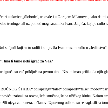
tiri utakmice „Slobode“, tri ovde i u Gornjem Milanovcu, tako da mi e
dao treninge, ali uz pomoć mog saradnika Ivana Janjića, koji je radio s
 su ljudi koji su tu radili i ranije. Sa Ivanom sam radio u „Jedinstvu“,
. Ima li tamo neki igrač za Vas?
 tri igrača su već priključena prvom timu. Nisam imao priliku da njih gl
UČNOG ŠTABA“ collapsing=“false“ collapsed=“false“ mode=“css“
novića izabrali za novog šefa stručnog štaba užičkog kluba. Nakon sm
ožili njega za trenera, a članovi Upravnog odbora su se saglasili sa to