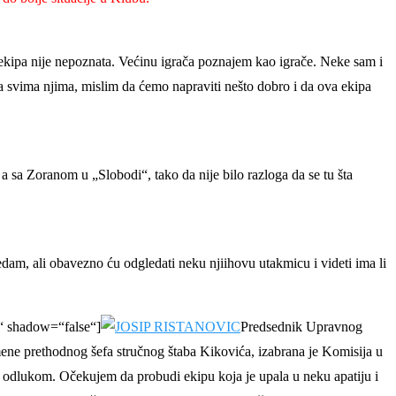
kipa nije nepoznata. Većinu igrača poznajem kao igrače. Neke sam i
a svima njima, mislim da ćemo napraviti nešto dobro i da ova ekipa
 a sa Zoranom u „Slobodi“, tako da nije bilo razloga da se tu šta
edam, ali obavezno ću odgledati neku njiihovu utakmicu i videti ima li
 shadow=“false“]
Predsednik Upravnog
ene prethodnog šefa stručnog štaba Kikovića, izabrana je Komisija u
m odlukom. Očekujem da probudi ekipu koja je upala u neku apatiju i