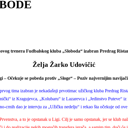
OBODE
ovog trenera Fudbalskog kluba „Sloboda“ izabran Predrag Rista
Želja Žarko Udovičić
gi –
Očekuje se pobeda protiv „Sloge“ –
Poziv najvernijim navijač
vog tima izabran je nekadašnji prvotimac užičkog kluba Predrag Ristano
dnički“ iz Kragujevca, „Kolubaru“ iz Lazarevca i „Jedinstvo Puteve“ iz
o-crnih dao je intervju za „Užičku nedelju“ i rekao šta očekuje od ove
enstva, a to je opstanak u Ligi. Cilj je samo opstanak, jer se klub nalazi
i do realizacije nekih mogućih transfera igrača, a samim tim, doći će i