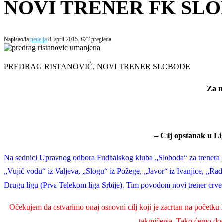
NOVI TRENER FK SL
Napisao/la
nedelja
8. april 2015.
673
pregleda
PREDRAG RISTANOVIĆ, NOVI TRENER SLOBODE
Za n
– Cilj opstanak u Li
Na sednici Upravnog odbora Fudbalskog kluba „Sloboda“ za trenera pr
„Vujić vodu“ iz Valjeva, „Slogu“ iz Požege, „Javor“ iz Ivanjice, „Ra
Drugu ligu (Prva Telekom liga Srbije). Tim povodom novi trener crven
Očekujem da ostvarimo onaj osnovni cilj koji je zacrtan na početku Prv
takmičenja. Tako ćemo doći 