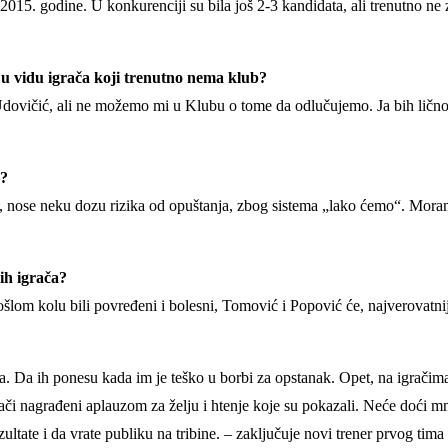
 2015. godine. U konkurenciji su bila još 2-3 kandidata, ali trenutno 
e u vidu igrača koji trenutno nema klub?
o Udovičić, ali ne možemo mi u Klubu o tome da odlučujemo. Ja bih lično
e?
jeg, nose neku dozu rizika od opuštanja, zbog sistema „lako ćemo“. Mo
ih igrača?
rošlom kolu bili povređeni i bolesni, Tomović i Popović će, najverovatnij
a. Da ih ponesu kada im je teško u borbi za opstanak. Opet, na igrači
rači nagrađeni aplauzom za želju i htenje koje su pokazali. Neće doći mn
ezultate i da vrate publiku na tribine. – zaključuje novi trener prvog ti