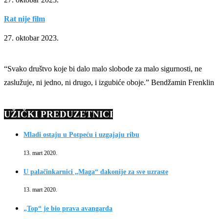
Rat nije film
27. oktobar 2023.
“Svako društvo koje bi dalo malo slobode za malo sigurnosti, ne
zaslužuje, ni jedno, ni drugo, i izgubiće oboje.” Bendžamin Frenklin
UŽIČKI PREDUZETNICI
Mladi ostaju u Potpeću i uzgajaju ribu
13. mart 2020.
U palačinkarnici „Maga“ đakonije za sve uzraste
13. mart 2020.
„Top“ je bio prava avangarda