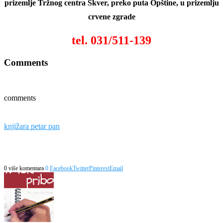
prizemlje Tržnog centra Skver, preko puta Opštine, u prizemlju
crvene zgrade
tel. 031/511-139
Comments
comments
knjižara petar pan
0 više komentara
0
Facebook
Twitter
Pinterest
Email