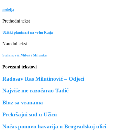
nedelja
Prethodni tekst
Užički planinari na vrhu Rtnja
Naredni tekst
Stefanović Miloš i Milunka
Povezani tekstovi
Radosav Ras Milutinović – Odjeci
Najviše me razočarao Tadić
Bluz sa vranama
Prekršajni sud u Užicu
Noćas ponovo havarija u Beogradskoj ulici