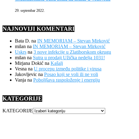
29. septembar 2022.
NAJNOVIJI KOMENTARI
Bata D.
na
IN MEMORIAM – Stevan Mirković
milan
na
IN MEMORIAM – Stevan Mirković
Uskrs
na
3 nove infekcije u Zlatiborskom okrugu
milan
na
Sutra u prodaji Užička nedelja 1031!
Mirjana Dokić
na
Kašalj
Vesna
na
U procepu između politike i virusa
Jakovljevic
na
Posao koji se voli ili ne voli
Vanja
na
Poboljšava raspoloženje i energiju
KATEGORIJE
KATEGORIJE