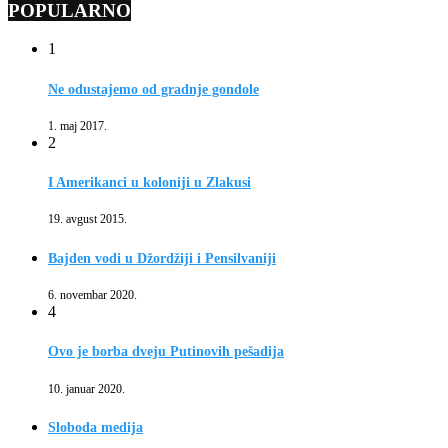
POPULARNO
1
Ne odustajemo od gradnje gondole
1. maj 2017.
2
I Amerikanci u koloniji u Zlakusi
19. avgust 2015.
Bajden vodi u Džordžiji i Pensilvaniji
6. novembar 2020.
4
Ovo je borba dveju Putinovih pešadija
10. januar 2020.
Sloboda medija