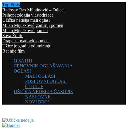
Top Posts
Radosav Ras Milutinović – Odjeci
Psihopatologija vlastodržaca
Užička nedelja mali oglasi
Milan Mijušković godišnji pomen
Milan Mijušković pomen
Sava Žunić
Dragan Jovanović pomen
Užice je grad u odumiranju
Rat nije film
O SAJTU
CENOVNIK OGLAŠAVANJA
OGLASI
MALI OGLASI
POSLOVNI OGLASI
ČITULJE
UŽIČKA NEDELJA ČASOPIS
NASLOVNE
NOVI BROJ