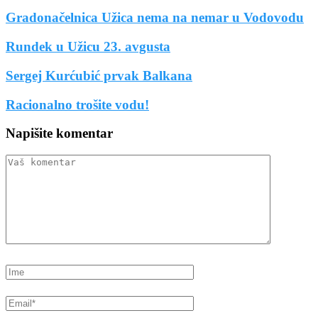
Gradonačelnica Užica nema na nemar u Vodovodu
Rundek u Užicu 23. avgusta
Sergej Kurćubić prvak Balkana
Racionalno trošite vodu!
Napišite komentar