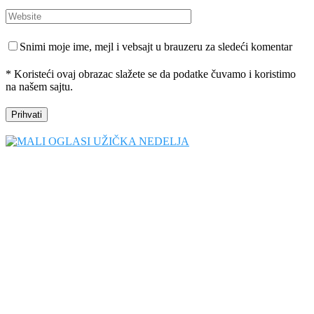
Snimi moje ime, mejl i vebsajt u brauzeru za sledeći komentar
* Koristeći ovaj obrazac slažete se da podatke čuvamo i koristimo
na našem sajtu.