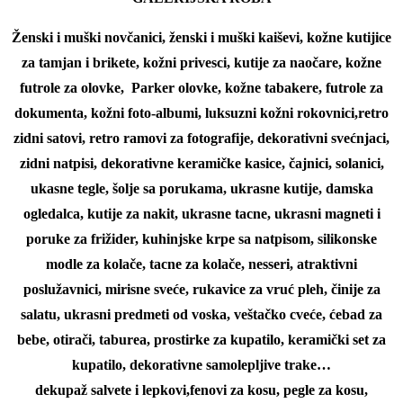
Ženski i muški novčanici, ženski i muški kaiševi, kožne kutijice
za tamjan i brikete, kožni privesci, kutije za naočare, kožne
futrole za olovke,
Parker olovke, kožne tabakere, futrole za
dokumenta, kožni foto-albumi, luksuzni kožni rokovnici,
retro
zidni satovi, retro ramovi za fotografije, dekorativni svećnjaci,
zidni natpisi, dekorativne keramičke kasice, čajnici, solanici,
ukasne tegle, šolje sa porukama, ukrasne kutije, damska
ogledalca, kutije za nakit, ukrasne tacne, ukrasni magneti i
poruke za frižider, kuhinjske krpe sa natpisom, silikonske
modle za kolače, tacne za kolače, nesseri, atraktivni
poslužavnici, mirisne sveće, rukavice za vruć pleh, činije za
salatu, ukrasni predmeti od voska, veštačko cveće, ćebad za
bebe, otirači, taburea, prostirke za kupatilo, keramički set za
kupatilo, dekorativne samolepljive trake…
dekupaž salvete i lepkovi,
fenovi za kosu, pegle za kosu,