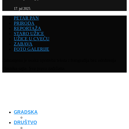
17. jul 2025.
PETAR PAN
PRIRODA
REPORTAŽA
STARO UŽICE
UŽICE U CVEĆU
ZABAVA
FOTO GALERIJE
Zabranjena je svaka upotreba teksta i fotografija bez odobrenja
vlasnika sajta. Sva prava zadržana.
GRADSKA
DRUŠTVO