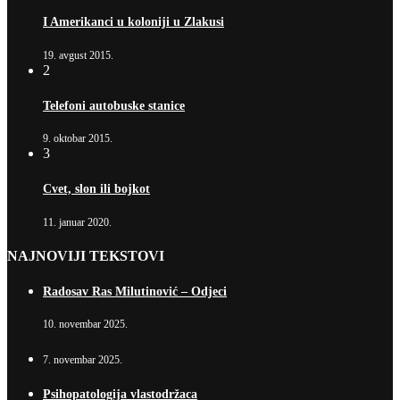
I Amerikanci u koloniji u Zlakusi
19. avgust 2015.
2
Telefoni autobuske stanice
9. oktobar 2015.
3
Cvet, slon ili bojkot
11. januar 2020.
NAJNOVIJI TEKSTOVI
Radosav Ras Milutinović – Odjeci
10. novembar 2025.
7. novembar 2025.
Psihopatologija vlastodržaca