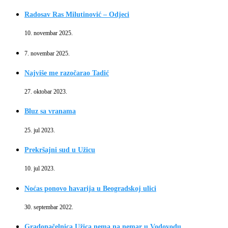
Radosav Ras Milutinović – Odjeci
10. novembar 2025.
7. novembar 2025.
Najviše me razočarao Tadić
27. oktobar 2023.
Bluz sa vranama
25. jul 2023.
Prekršajni sud u Užicu
10. jul 2023.
Noćas ponovo havarija u Beogradskoj ulici
30. septembar 2022.
Gradonačelnica Užica nema na nemar u Vodovodu