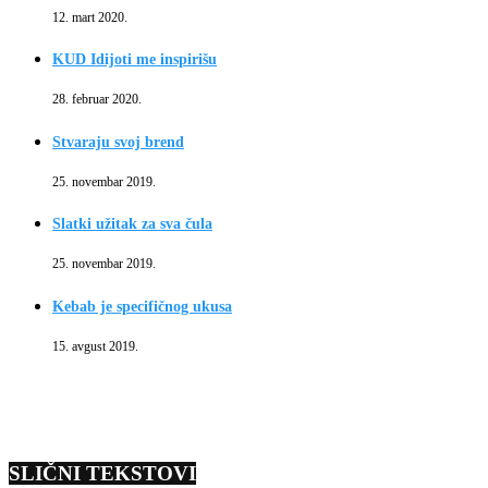
12. mart 2020.
KUD Idijoti me inspirišu
28. februar 2020.
Stvaraju svoj brend
25. novembar 2019.
Slatki užitak za sva čula
25. novembar 2019.
Kebab je specifičnog ukusa
15. avgust 2019.
SLIČNI TEKSTOVI