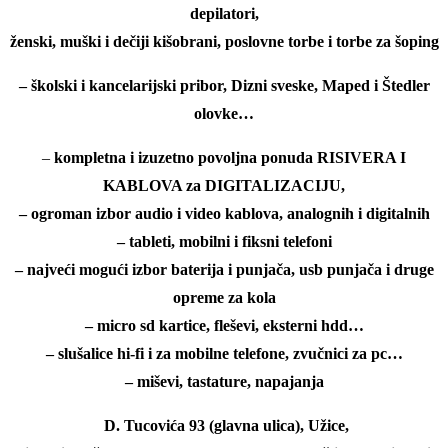
depilatori,
ženski, muški i dečiji kišobrani, poslovne torbe i torbe za šoping
– školski i kancelarijski pribor, Dizni sveske, Maped i Štedler
olovke…
–
kompletna i izuzetno povoljna ponuda RISIVERA I
KABLOVA za DIGITALIZACIJU,
– ogroman izbor audio i video kablova, analognih i digitalnih
– tableti, mobilni i fiksni telefoni
– najveći mogući izbor baterija i p
unjača, usb punjača i druge
opreme za kola
– micro sd kartice, fleševi, eksterni hdd…
– slušalice hi-fi i za mobilne telefone, zvučnici za pc…
– miševi, tastature, napajanja
D. Tucovića 93 (glavna ulica), Užice,