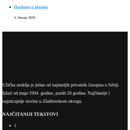
Hajdemo u planine
4. februar 2019.
Užička nedelja je jedan od najstarijih privatnih časopisa u Srbiji.
Izlazi od maja 1994. godine, punih 26 godina. Najčitanije i
najuticajnije novine u Zlatiborskom okrugu.
NAJČITANIJI TEKSTOVI
1