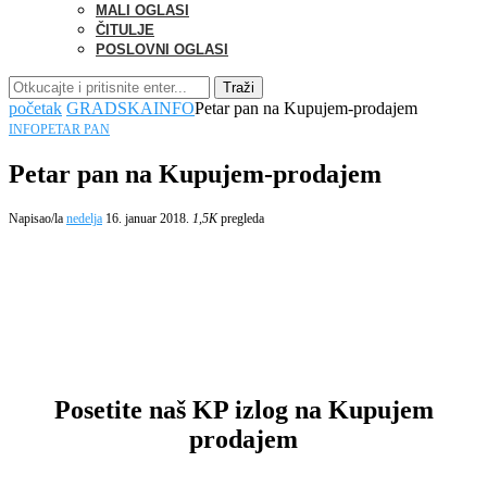
MALI OGLASI
ČITULJE
POSLOVNI OGLASI
Traži
početak
GRADSKA
INFO
Petar pan na Kupujem-prodajem
INFO
PETAR PAN
Petar pan na Kupujem-prodajem
Napisao/la
nedelja
16. januar 2018.
1,5K
pregleda
Posetite naš KP izlog na Kupujem
prodajem