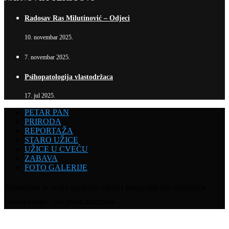
Radosav Ras Milutinović – Odjeci
10. novembar 2025.
7. novembar 2025.
Psihopatologija vlastodržaca
17. jul 2025.
PETAR PAN
PRIRODA
REPORTAŽA
STARO UŽICE
UŽICE U CVEĆU
ZABAVA
FOTO GALERIJE
Zabranjena je svaka upotreba teksta i fotografija bez odobrenja
vlasnika sajta. Sva prava zadržana.