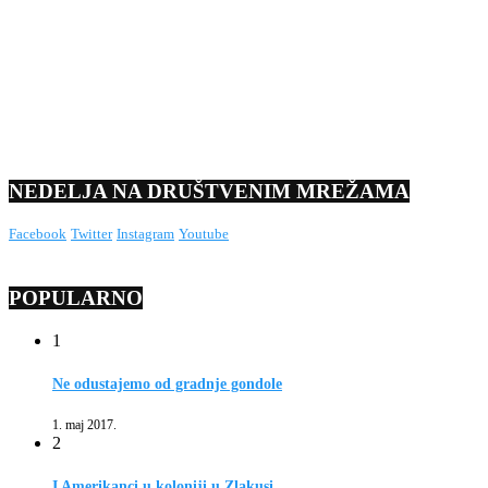
NEDELJA NA DRUŠTVENIM MREŽAMA
Facebook
Twitter
Instagram
Youtube
POPULARNO
1
Ne odustajemo od gradnje gondole
1. maj 2017.
2
I Amerikanci u koloniji u Zlakusi