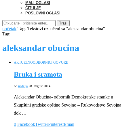
MALI OGLASI
ČITULJE
POSLOVNI OGLASI
Traži
početak
Tags
Tekstovi označeni sa "aleksandar obucina"
Tag:
aleksandar obucina
AKTUELNO
ODBORNICI GOVORE
Bruka i sramota
od
nedelja
28. avgust 2014.
Aleksandar Obućina- odbornik Demokratske stranke u
Skupštini gradske opštine Sevojno – Rukovodstvo Sevojna
dok …
0
Facebook
Twitter
Pinterest
Email