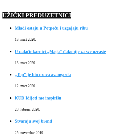
UŽIČKI PREDUZETNICI
Mladi ostaju u Potpeću i uzgajaju ribu
13. mart 2020.
U palačinkarnici „Maga“ đakonije za sve uzraste
13. mart 2020.
„Top“ je bio prava avangarda
12. mart 2020.
KUD Idijoti me inspirišu
28. februar 2020.
Stvaraju svoj brend
25. novembar 2019.