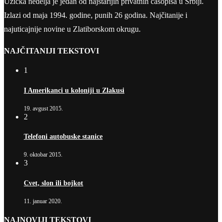
Užička nedelja je jedan od najstarijih privatnih časopisa u Srbiji.
Izlazi od maja 1994. godine, punih 26 godina. Najčitanije i
najuticajnije novine u Zlatiborskom okrugu.
NAJČITANIJI TEKSTOVI
1
I Amerikanci u koloniji u Zlakusi
19. avgust 2015.
2
Telefoni autobuske stanice
9. oktobar 2015.
3
Cvet, slon ili bojkot
11. januar 2020.
NAJNOVIJI TEKSTOVI