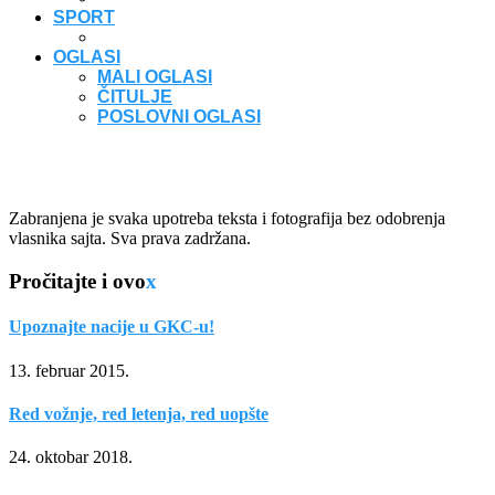
SPORT
OGLASI
MALI OGLASI
ČITULJE
POSLOVNI OGLASI
Zabranjena je svaka upotreba teksta i fotografija bez odobrenja
vlasnika sajta. Sva prava zadržana.
Pročitajte i ovo
x
Upoznajte nacije u GKC-u!
13. februar 2015.
Red vožnje, red letenja, red uopšte
24. oktobar 2018.