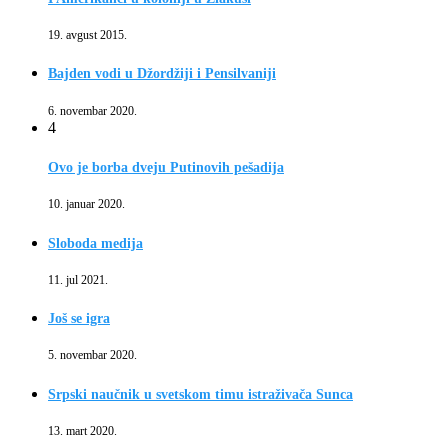
19. avgust 2015.
Bajden vodi u Džordžiji i Pensilvaniji
6. novembar 2020.
4
Ovo je borba dveju Putinovih pešadija
10. januar 2020.
Sloboda medija
11. jul 2021.
Još se igra
5. novembar 2020.
Srpski naučnik u svetskom timu istraživača Sunca
13. mart 2020.