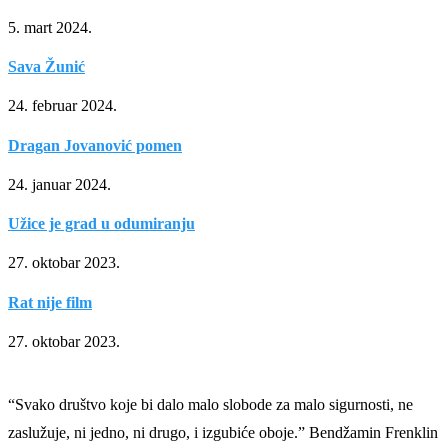
5. mart 2024.
Sava Žunić
24. februar 2024.
Dragan Jovanović pomen
24. januar 2024.
Užice je grad u odumiranju
27. oktobar 2023.
Rat nije film
27. oktobar 2023.
“Svako društvo koje bi dalo malo slobode za malo sigurnosti, ne
zaslužuje, ni jedno, ni drugo, i izgubiće oboje.” Bendžamin Frenklin