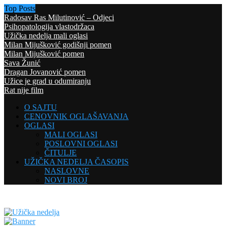
Top Posts
Radosav Ras Milutinović – Odjeci
Psihopatologija vlastodržaca
Užička nedelja mali oglasi
Milan Mijušković godišnji pomen
Milan Mijušković pomen
Sava Žunić
Dragan Jovanović pomen
Užice je grad u odumiranju
Rat nije film
O SAJTU
CENOVNIK OGLAŠAVANJA
OGLASI
MALI OGLASI
POSLOVNI OGLASI
ČITULJE
UŽIČKA NEDELJA ČASOPIS
NASLOVNE
NOVI BROJ