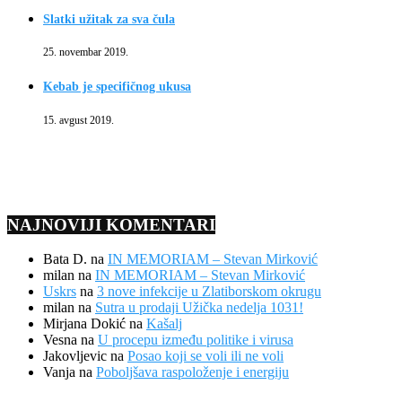
Slatki užitak za sva čula
25. novembar 2019.
Kebab je specifičnog ukusa
15. avgust 2019.
NAJNOVIJI KOMENTARI
Bata D.
na
IN MEMORIAM – Stevan Mirković
milan
na
IN MEMORIAM – Stevan Mirković
Uskrs
na
3 nove infekcije u Zlatiborskom okrugu
milan
na
Sutra u prodaji Užička nedelja 1031!
Mirjana Dokić
na
Kašalj
Vesna
na
U procepu između politike i virusa
Jakovljevic
na
Posao koji se voli ili ne voli
Vanja
na
Poboljšava raspoloženje i energiju