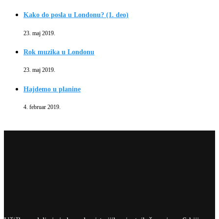
Kako do posla u Londonu? (1. deo)
23. maj 2019.
Rok muzika u Londonu
23. maj 2019.
Hajdemo u planine
4. februar 2019.