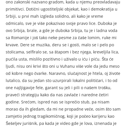
ono zakon­ski nazvano gradom, kada u njemu preovladavaju
primitivci. Do­tični ugostiteljski objekat, kao i demokratija u
Srbiji, u prvi mah izgleda solidno, ali kako je vreme
odmicalo, sve je više po­kazivao svoje pravo lice. Duboka je
ovo Srbija, brale, a gde je du­boka Srbija, tu je i ladna voda
sa Romanije i još tako neke pesme za čaše lomim, ruke mi
krvave. De­re se muzika, deru se i gosti, malo se i pelo po
stolicama, selfira­lo se, sa štapom i bez njega, kre­veljila lica,
pućila usta, misli­lo pozitivno i uživalo u iću i piću. Šta će
ljudi, nisu oni kri­vi što oni u Vuhanu više vole da jedu meso
od kobre nego čvar­ke. Naravno, slučajnost je htela, oj živote
lutalico, da su jedan sto uzurpirali lokalni politi­čari, i to od
one najljigavije fe­le, garant su jeli i pili o našem trošku,
praveći strategiju kako da nas zavlače i naredne četiri
godine. Srećom, ispred nas se is­prečio stub, pa nisam
morao da ih gledam, da mi ne propadne veče, osim što sam
zamjetio jednog tra­gikomičnog, koji je počeo karije­ru kao
Šešeljev jurišnik, pa ka­da je video gde je lova, iznenada je