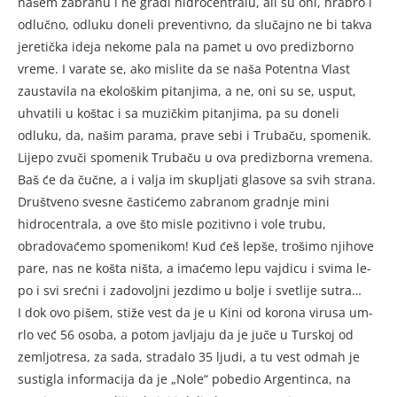
našem za­branu i ne gradi hidrocentralu, ali su oni, hrabro i
odlučno, od­luku doneli preventivno, da slu­čajno ne bi takva
jeretička ideja nekome pala na pamet u ovo pre­dizborno
vreme. I varate se, ako mislite da se naša Potentna Vlast
zaustavila na ekološkim pitanj­ima, a ne, oni su se, usput,
uhva­tili u koštac i sa muzičkim pi­tanjima, pa su doneli
odluku, da, našim parama, prave sebi i Tru­baču, spomenik.
Lijepo zvuči spo­menik Trubaču u ova predizborna vremena.
Baš će da čučne, a i valja im skupljati glasove sa svih stra­na.
Društveno svesne častićemo zabranom gradnje mini
hidrocen­trala, a ove što misle pozitivno i vole trubu,
obradovaćemo spo­menikom! Kud ćeš lepše, trošimo njihove
pare, nas ne košta ništa, a imaćemo lepu vajdicu i svima le­
po i svi srećni i zadovoljni jez­dimo u bolje i svetlije sutra…
I dok ovo pišem, stiže vest da je u Kini od korona virusa um­
rlo već 56 osoba, a potom javljaju da je juče u Turskoj od
zemljotre­sa, za sada, stradalo 35 ljudi, a tu vest odmah je
sustigla informaci­ja da je „Nole“ pobedio Argentin­ca, na