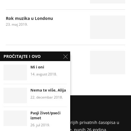
Rok muzika u Londonu
23. maj 2019.
Hajdemo u planine
PROČITAJTE I OVO
4. februar 2019.
Mi i oni
14. avgust 2018.
Nema te više, Alija
22. decembar 2018.
Pasji život/pseći
izmet
Užička nedelja je jedan od najstarijih privatnih časopisa u
26. jul 2019.
Srbiji. Izlazi od maja 1994. godine, punih 26 godina.