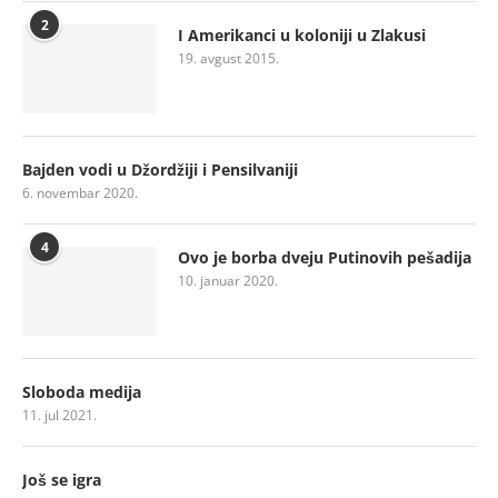
2
I Amerikanci u koloniji u Zlakusi
19. avgust 2015.
Bajden vodi u Džordžiji i Pensilvaniji
6. novembar 2020.
4
Ovo je borba dveju Putinovih pešadija
10. januar 2020.
Sloboda medija
11. jul 2021.
Još se igra