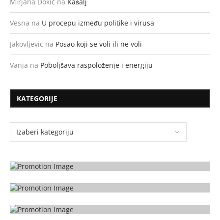
Mirjana Dokić
na
Kašalj
Vesna
na
U procepu između politike i virusa
Jakovljevic
na
Posao koji se voli ili ne voli
Vanja
na
Poboljšava raspoloženje i energiju
KATEGORIJE