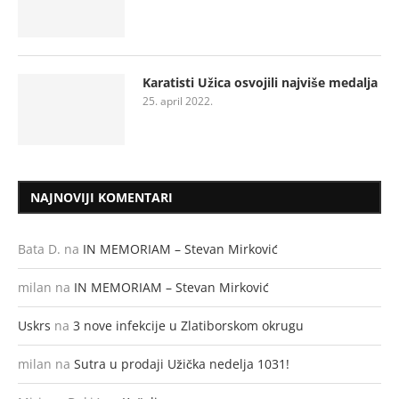
Karatisti Užica osvojili najviše medalja
25. april 2022.
NAJNOVIJI KOMENTARI
Bata D.
na
IN MEMORIAM – Stevan Mirković
milan
na
IN MEMORIAM – Stevan Mirković
Uskrs
na
3 nove infekcije u Zlatiborskom okrugu
milan
na
Sutra u prodaji Užička nedelja 1031!