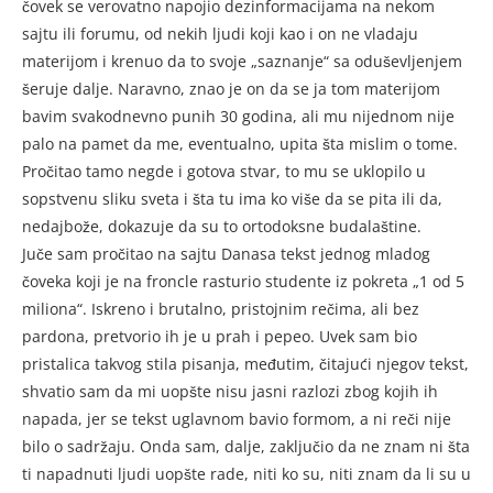
čovek se verovatno na­pojio dezinformacijama na nekom
sajtu ili forumu, od nekih ljudi koji kao i on ne vladaju
materij­om i krenuo da to svoje „saznanje“ sa oduševljenjem
šeruje dalje. Na­ravno, znao je on da se ja tom mate­rijom
bavim svakodnevno punih 30 godina, ali mu nijednom nije
palo na pamet da me, eventualno, upita šta mislim o tome.
Pročitao ta­mo negde i gotova stvar, to mu se uklopilo u
sopstvenu sliku sve­ta i šta tu ima ko više da se pita ili da,
nedajbože, dokazuje da su to ortodoksne budalaštine.
Juče sam pročitao na sajtu Da­nasa tekst jednog mladog
čoveka koji je na froncle rasturio stu­dente iz pokreta „1 od 5
miliona“. Iskreno i brutalno, pristojnim rečima, ali bez
pardona, pretvo­rio ih je u prah i pepeo. Uvek sam bio
pristalica takvog stila pisa­nja, međutim, čitajući njegov tekst,
shvatio sam da mi uopšte nisu jas­ni razlozi zbog kojih ih
napada, jer se tekst uglavnom bavio formom, a ni re­či nije
bilo o sadrža­ju. Onda sam, dalje, za­ključio da ne znam ni šta
ti napadnuti ljudi uopšte rade, niti ko su, niti znam da li su u