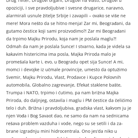
Drug Tviter, Drugovi organi, Drugovi na vlasti, Drugovi u
opoziciji, i sve pravdoljubive i svesne druga­rice, naravno,
alarmirali usnule žitelje Srbije i zavapili – ova­ko se više ne
mere! Mora nešto da se hitno menja! Zar mi, Beogra­đani, da
gutamo čestice koji sami proizvodimo?! Zar mi Beograđani
da trpimo Majku Prirodu, koja nam je poslala maglu?!
Odmah da nam je poslala Sunce! I stvarno, kada je videla sa
kakavim histericima ima posla, Majka Priroda malo je
promešala karte i, evo, u Beo­gradu opet sija Sunce! A mi,
mom­ci i devojke iz učmale provincije, umesto da optužimo
Svemir, Majku Prirodu, Vlast, Prodavce i Kupce Polovnih
automobila, Globalno zagrevanje, Efekat staklene baš­te,
Trumpa i NATO, trpimo i ćuti­mo, pa nam brižna Majka
Priroda, do daljnjeg, ostavila i maglu i PM čestice da čeličimo
telo i duh. Brižna i pravdoljubiva, gradska vlast, kakvom ju je
njen Vođa i Bog Savaot dao, ne samo da nam na sed­nicama
rešava problem vazduha i vode, nego su se setili i da za­
brane izgradnju mini hidrocen­trala. Ono jes‘da niko u