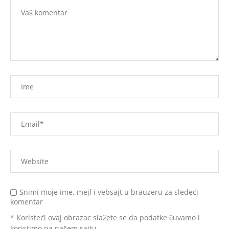
Snimi moje ime, mejl i vebsajt u brauzeru za sledeći
komentar
* Koristeći ovaj obrazac slažete se da podatke čuvamo i
koristimo na našem sajtu.