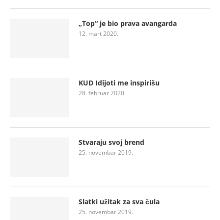
„Top“ je bio prava avangarda
12. mart 2020.
KUD Idijoti me inspirišu
28. februar 2020.
Stvaraju svoj brend
25. novembar 2019.
Slatki užitak za sva čula
25. novembar 2019.