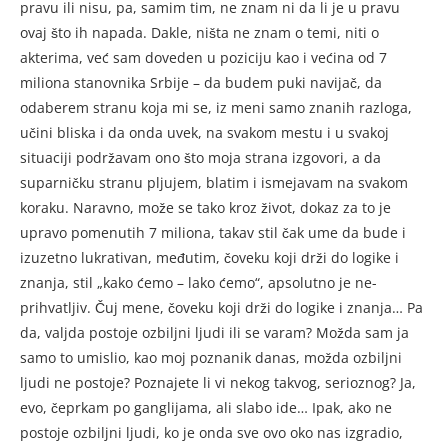
pravu ili nisu, pa, sa­mim tim, ne znam ni da li je u pravu
ovaj što ih napada. Dakle, niš­ta ne znam o temi, niti o
akterima, već sam doveden u po­ziciju kao i većina od 7
miliona stanovnika Srbije – da budem puki navijač, da
odaberem stranu koja mi se, iz meni samo znanih razlo­ga,
učini bliska i da onda uvek, na svakom mestu i u svakoj
situaciji podržavam ono što moja strana izgovori, a da
suparničku stranu pljujem, blatim i ismejavam na sva­kom
koraku. Naravno, može se tako kroz život, dokaz za to je
upravo pomenutih 7 miliona, takav stil čak ume da bude i
izuzetno lukra­tivan, međutim, čoveku koji drži do logike i
znanja, stil „kako će­mo – lako ćemo“, apsolutno je ne­
prihvatljiv. Čuj mene, čoveku ko­ji drži do logike i znanja… Pa
da, valjda postoje ozbiljni ljudi ili se varam? Možda sam ja
samo to umislio, kao moj poznanik danas, možda ozbiljni
ljudi ne postoje? Poznajete li vi nekog takvog, se­rioznog? Ja,
evo, čeprkam po gan­glijama, ali slabo ide… Ipak, ako ne
postoje ozbiljni ljudi, ko je on­da sve ovo oko nas izgradio,