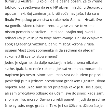
turniru u Australiji u kojoj i dalje besne požari. Za to vreme
tabloidi obaveštavaju da je u NP ubijen mladić, u Beogradu
upucan neki, čuj zanimanja, bivši vođa navijača. I da su u
finalu Evrop­skog prvenstva u rukometu Špan­ci i Hrvati. Sve
na gomilu, skoro u istom trenu, a ja se za sve to vre­me
nisam pomerio sa stolice… Pa ti sad, brajko moj, svari i
odbaci šta je važnije za tvoje bivstvova­nje. Dal‘ da očajavam
zbog zagađenog vazduha, paničim zbog korona vi­rusa,
psujem Vlast zbog spomenika ili da sednem da gledam
rukomet? Ili sve to istovremeno?
Jedno je sigurno, da dalje na­stavljam tekst nema nikakve
svrhe. Ipak, kako neće rukomet još sat vremena, moram da
napišem još nešto. Sinoć sam imao čast da budem po prvi i
poslednji put u jednom prestižnom gradskom ugo­stiteljskom
objektu. Naslušao sam se od prijatelja kako je tu sve su­per,
ali sam tvrdoglavo odbijao da uđem, sve do sinoć, kada sam,
silom prilika, morao. Davno su rekli pametni ljudi da grad ne
či­ne zgrade, nego građani. Tako je i sa Užicem, džaba što je