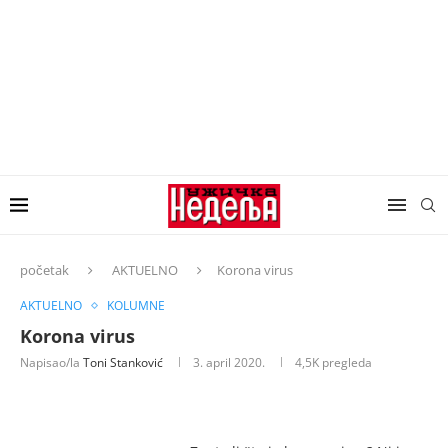
početak
AKTUELNO
Korona virus
AKTUELNO
KOLUMNE
Korona virus
Napisao/la
Toni Stanković
3. april 2020.
4,5K
pregleda