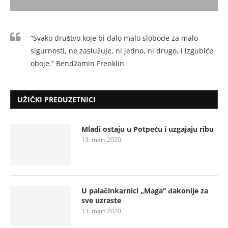
“Svako društvo koje bi dalo malo slobode za malo
sigurnosti, ne zaslužuje, ni jedno, ni drugo, i izgubiće
oboje.” Bendžamin Frenklin
UŽIČKI PREDUZETNICI
Mladi ostaju u Potpeću i uzgajaju ribu
13. mart 2020.
U palačinkarnici „Maga“ đakonije za
sve uzraste
13. mart 2020.