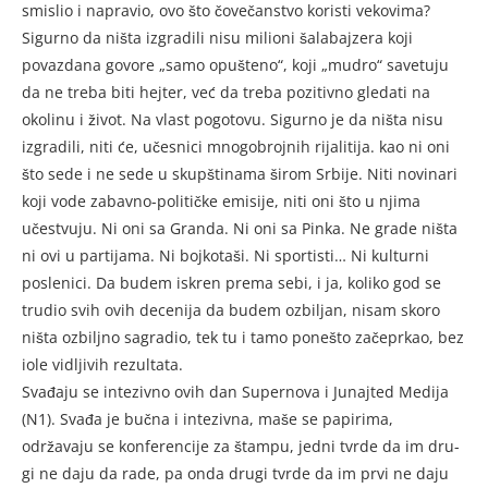
smis­lio i napravio, ovo što čovečan­stvo koristi vekovima?
Sigurno da ništa izgradili nisu milioni šalabajzera koji
povazdana govo­re „samo opušteno“, koji „mudro“ savetuju
da ne treba biti hejter, već da treba pozitivno gledati na
okolinu i život. Na vlast po­gotovu. Sigurno je da ništa nisu
izgradili, niti će, učesnici mno­gobrojnih rijalitija. kao ni oni
što sede i ne sede u skupštinama širom Srbije. Niti novinari
ko­ji vode zabavno-političke emisi­je, niti oni što u njima
učestvuju. Ni oni sa Granda. Ni oni sa Pinka. Ne grade ništa
ni ovi u partija­ma. Ni bojkotaši. Ni sportisti… Ni kulturni
posleni­ci. Da budem iskren prema sebi, i ja, koli­ko god se
trudio svih ovih decenija da budem ozbiljan, nisam skoro
ništa ozbiljno sagra­dio, tek tu i tamo po­nešto začeprkao, bez
iole vidljivih rezul­tata.
Svađaju se inteziv­no ovih dan Superno­va i Junajted Medija
(N1). Svađa je bučna i intezivna, maše se papi­rima,
održavaju se konferencije za štampu, jedni tvrde da im dru­
gi ne daju da rade, pa onda drugi tvrde da im prvi ne daju