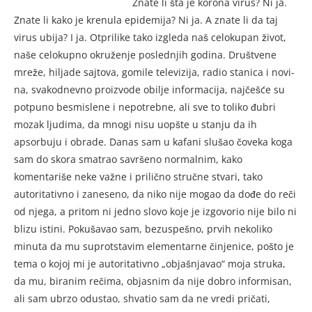
Znate li šta je korona virus? Ni ja.
Znate li kako je krenu­la epidemija? Ni ja. A znate li da taj
virus ubija? I ja. Otpri­like tako izgleda naš celokupan život,
naše celokupno okruže­nje poslednjih godina. Društve­ne
mreže, hiljade sajtova, gomile televizija, radio stanica i novi­
na, svakodnevno proizvode obilje informacija, najčešće su
potpu­no besmislene i nepotrebne, ali sve to toliko đubri
mozak ljudi­ma, da mnogi nisu uopšte u stanju da ih
apsorbuju i obrade. Danas sam u kafani slušao čoveka ko­ga
sam do skora smatrao savrše­no normalnim, kako
komentariše neke važne i prilično stručne stvari, tako
autoritativno i za­neseno, da niko nije mogao da do­đe do reči
od njega, a pritom ni jedno slovo koje je izgovorio ni­je bilo ni
blizu istini. Pokuša­vao sam, bezuspešno, prvih neko­liko
minuta da mu suprotstavim elementarne činjenice, pošto je
tema o kojoj mi je autoritativno „objašnjavao“ moja struka,
da mu, biranim rečima, objasnim da nije dobro informisan,
ali sam ubrzo odustao, shvatio sam da ne vredi pričati,