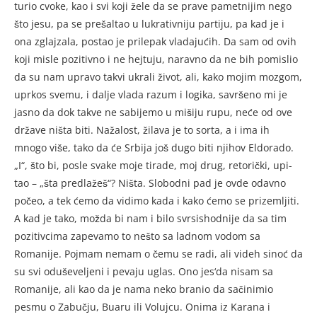
turio cvoke, kao i svi koji žele da se prave pametnijim nego
što jesu, pa se prešaltao u lukrativ­niju partiju, pa kad je i
ona zgla­jzala, postao je prilepak vladaj­ućih. Da sam od ovih
koji misle pozitivno i ne hejtuju, naravno da ne bih pomislio
da su nam upra­vo takvi ukrali život, ali, kako mojim mozgom,
uprkos svemu, i da­lje vlada razum i logika, savrše­no mi je
jasno da dok takve ne sa­bijemo u mišiju rupu, neće od ove
države ništa biti. Nažalost, ži­lava je to sorta, a i ima ih
mnogo više, tako da će Srbija još dugo biti njihov Eldorado.
„I“, što bi, posle svake moje tirade, moj drug, retorički, upi­
tao – „šta predlažeš“? Ništa. Slobodni pad je ovde odavno
po­čeo, a tek ćemo da vidimo kada i kako ćemo se prizemljiti.
A kad je tako, možda bi nam i bilo svrsis­hodnije da sa tim
pozitivcima za­pevamo to nešto sa ladnom vodom sa
Romanije. Pojmam nemam o čemu se radi, ali videh sinoć da
su svi oduševeljeni i pevaju uglas. Ono jes‘da nisam sa
Romanije, ali kao da je nama neko branio da sačinimio
pesmu o Zabučju, Buaru ili Voluj­cu. Onima iz Karana i