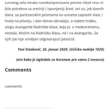
Lunovog se­la ionako novokomponovane pes­me nikad nisu ni
bile potrebne za srećniji i ispunjeniji život, oni su, još davnih
dana, sa par­tizanskim pesmama na usnama za­poseli vlast, i
hvala na pitanju, i dan-danas obnašaju, o našem troš­ku,
ulogu Avangarde Radničke kla­se, koja je, u međuvremenu,
nestala. Mislim na Radničku klasu, ne i na Avangardu. Za
njih još nije smišlj­en odgovarajući pesticid.
Toni Stanković, 26. januar 2020. (Užička nedelja 1029)
(eto kako je izgledalo sa Koronom pre samo 2 meseca)
Comments
comments