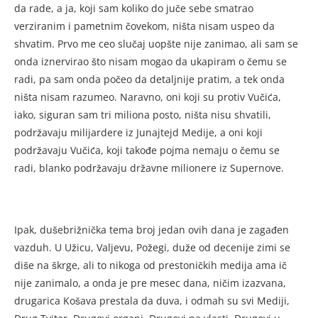
da rade, a ja, koji sam koliko do juče sebe smatrao
verziranim i pametnim čovekom, ništa nisam uspeo da
shvatim. Prvo me ceo slučaj uop­šte nije zanimao, ali sam se
on­da iznervirao što nisam mogao da ukapiram o čemu se
radi, pa sam onda počeo da detaljnije pratim, a tek onda
ništa nisam razumeo. Na­ravno, oni koji su protiv Vučića,
iako, siguran sam tri miliona po­sto, ništa nisu shvatili,
podrža­vaju milijardere iz Junajtejd Me­dije, a oni koji
podržavaju Vučića, koji takođe pojma nemaju o čemu se
radi, blanko podržavaju državne milionere iz Supernove.
Ipak, dušebrižnička tema broj jedan ovih dana je zagađen
vaz­duh. U Užicu, Valjevu, Požegi, duže od decenije zimi se
diše na škrge, ali to nikoga od prestoničkih me­dija ama ič
nije zanimalo, a onda je pre mesec dana, ničim izazva­na,
drugarica Košava prestala da duva, i odmah su svi Mediji,