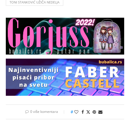
TONI STANKOVIĆ UŽIČA NEDELJA
0 više komentara
0