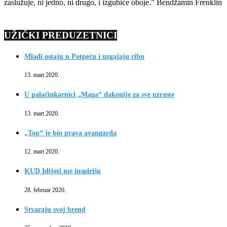
zaslužuje, ni jedno, ni drugo, i izgubiće oboje.” Bendžamin Frenklin
UŽIČKI PREDUZETNICI
Mladi ostaju u Potpeću i uzgajaju ribu
13. mart 2020.
U palačinkarnici „Maga“ đakonije za sve uzraste
13. mart 2020.
„Top“ je bio prava avangarda
12. mart 2020.
KUD Idijoti me inspirišu
28. februar 2020.
Stvaraju svoj brend