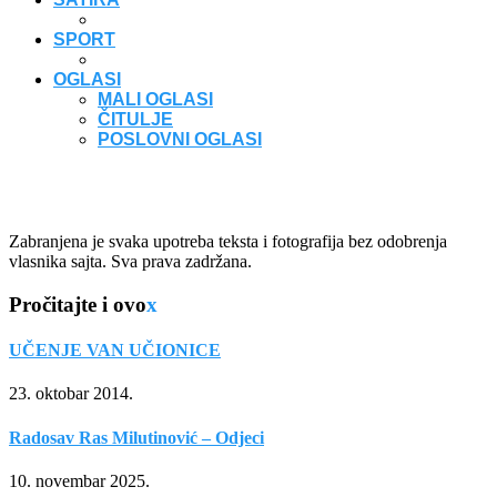
SPORT
OGLASI
MALI OGLASI
ČITULJE
POSLOVNI OGLASI
Zabranjena je svaka upotreba teksta i fotografija bez odobrenja
vlasnika sajta. Sva prava zadržana.
Pročitajte i ovo
x
UČENJE VAN UČIONICE
23. oktobar 2014.
Radosav Ras Milutinović – Odjeci
10. novembar 2025.