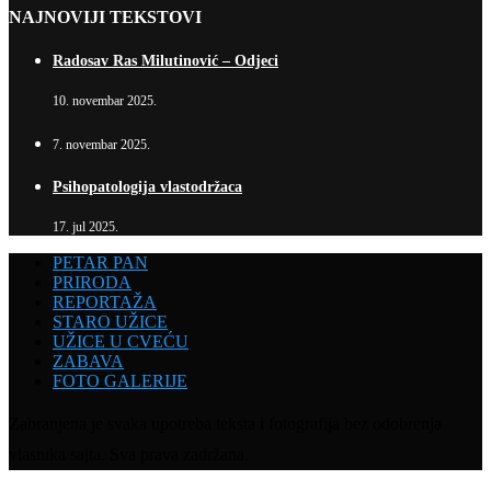
NAJNOVIJI TEKSTOVI
Radosav Ras Milutinović – Odjeci
10. novembar 2025.
7. novembar 2025.
Psihopatologija vlastodržaca
17. jul 2025.
PETAR PAN
PRIRODA
REPORTAŽA
STARO UŽICE
UŽICE U CVEĆU
ZABAVA
FOTO GALERIJE
Zabranjena je svaka upotreba teksta i fotografija bez odobrenja
vlasnika sajta. Sva prava zadržana.