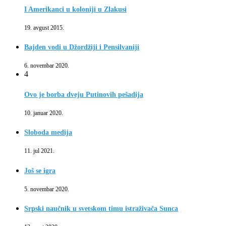
I Amerikanci u koloniji u Zlakusi
19. avgust 2015.
Bajden vodi u Džordžiji i Pensilvaniji
6. novembar 2020.
4
Ovo je borba dveju Putinovih pešadija
10. januar 2020.
Sloboda medija
11. jul 2021.
Još se igra
5. novembar 2020.
Srpski naučnik u svetskom timu istraživača Sunca