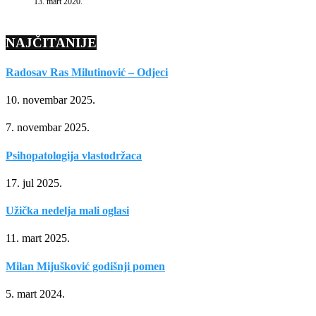
13. mart 2020.
NAJČITANIJE
Radosav Ras Milutinović – Odjeci
10. novembar 2025.
7. novembar 2025.
Psihopatologija vlastodržaca
17. jul 2025.
Užička nedelja mali oglasi
11. mart 2025.
Milan Mijušković godišnji pomen
5. mart 2024.