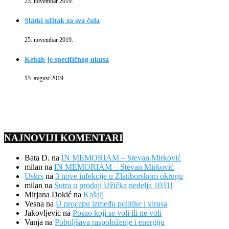
25. novembar 2019.
Slatki užitak za sva čula
25. novembar 2019.
Kebab je specifičnog ukusa
15. avgust 2019.
NAJNOVIJI KOMENTARI
Bata D.
na
IN MEMORIAM – Stevan Mirković
milan
na
IN MEMORIAM – Stevan Mirković
Uskrs
na
3 nove infekcije u Zlatiborskom okrugu
milan
na
Sutra u prodaji Užička nedelja 1031!
Mirjana Dokić
na
Kašalj
Vesna
na
U procepu između politike i virusa
Jakovljevic
na
Posao koji se voli ili ne voli
Vanja
na
Poboljšava raspoloženje i energiju