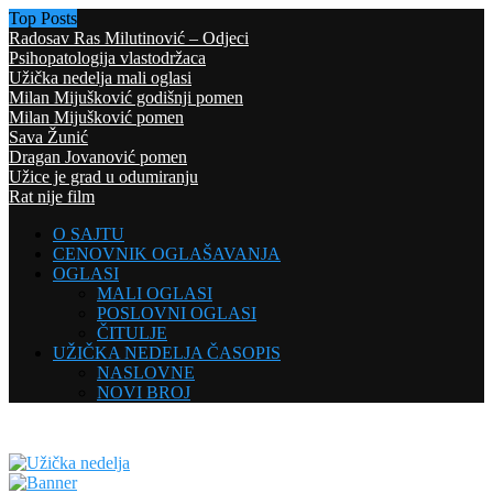
Top Posts
Radosav Ras Milutinović – Odjeci
Psihopatologija vlastodržaca
Užička nedelja mali oglasi
Milan Mijušković godišnji pomen
Milan Mijušković pomen
Sava Žunić
Dragan Jovanović pomen
Užice je grad u odumiranju
Rat nije film
O SAJTU
CENOVNIK OGLAŠAVANJA
OGLASI
MALI OGLASI
POSLOVNI OGLASI
ČITULJE
UŽIČKA NEDELJA ČASOPIS
NASLOVNE
NOVI BROJ