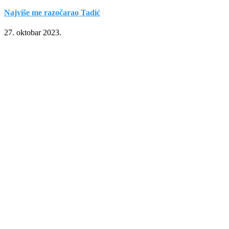
Najviše me razočarao Tadić
27. oktobar 2023.