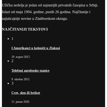
Užička nedelja je jedan od najstarijih privatnih časopisa u Srbiji.
Izlazi od maja 1994. godine, punih 26 godina. Najčitanije i
najuticajnije novine u Zlatiborskom okrugu.
NAJČITANIJI TEKSTOVI
1
I Amerikanci u koloniji u Zlakusi
19. avgust 2015.
2
Telefoni autobuske stanice
9. oktobar 2015.
3
Cvet, slon ili bojkot
11. januar 2020.