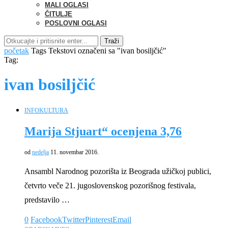
MALI OGLASI
ČITULJE
POSLOVNI OGLASI
Traži
početak
Tags
Tekstovi označeni sa "ivan bosiljčić"
Tag:
ivan bosiljčić
INFO
KULTURA
Marija Stjuart“ ocenjena 3,76
od
nedelja
11. novembar 2016.
Ansambl Narodnog pozorišta iz Beograda užičkoj publici,
četvrto veče 21. jugoslovenskog pozorišnog festivala,
predstavilo …
0
Facebook
Twitter
Pinterest
Email