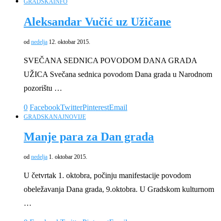
GRADSKA
INFO
Aleksandar Vučić uz Užičane
od
nedelja
12. oktobar 2015.
SVEČANA SEDNICA POVODOM DANA GRADA
UŽICA Svečana sednica povodom Dana grada u Narodnom
pozorištu …
0
Facebook
Twitter
Pinterest
Email
GRADSKA
NAJNOVIJE
Manje para za Dan grada
od
nedelja
1. oktobar 2015.
U četvrtak 1. oktobra, počinju manifestacije povodom
obeležavanja Dana grada, 9.oktobra. U Gradskom kulturnom
…