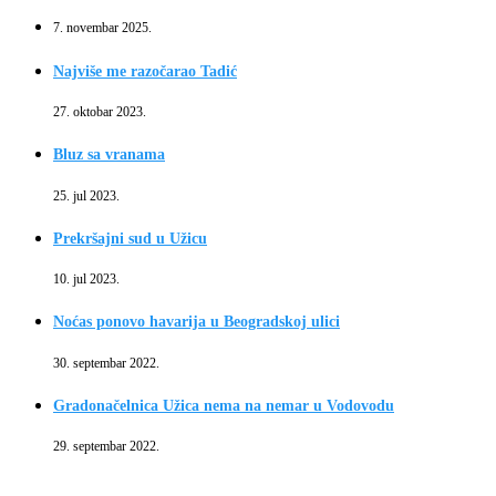
7. novembar 2025.
Najviše me razočarao Tadić
27. oktobar 2023.
Bluz sa vranama
25. jul 2023.
Prekršajni sud u Užicu
10. jul 2023.
Noćas ponovo havarija u Beogradskoj ulici
30. septembar 2022.
Gradonačelnica Užica nema na nemar u Vodovodu
29. septembar 2022.