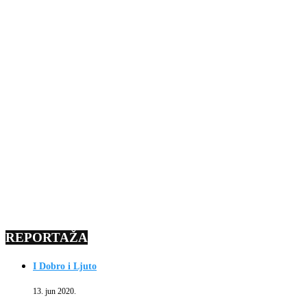
REPORTAŽA
I Dobro i Ljuto
13. jun 2020.