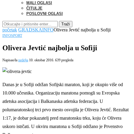
MALI OGLASI
ČITULJE
POSLOVNI OGLASI
Traži
početak
GRADSKA
INFO
Olivera Jevtić najbolja u Sofiji
INFO
SPORT
Olivera Jevtić najbolja u Sofiji
Napisao/la
nedelja
10. oktobar 2016.
639
pregleda
Danas je u Sofiji održan Sofijski maraton, koji je okupio više od
10.000 učesnika. Organizaciju maratona pomogli su Evropska
atletska asocijacija i Balkanaska atletska federacija. U
polumaratonskoj trci prvo mesto osvojila je Olivera Jevtić. Rezultat
1:17, je dobar pokazatelj pred maratonsku trku, koju će Olivera
uskoro istrčati. U okviru maratona u Sofiji održano je Prvenstvo