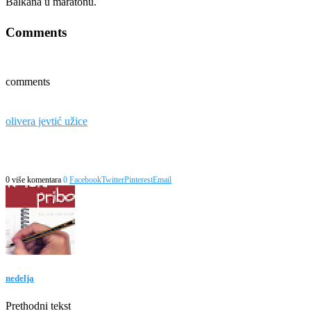
Balkana u maratonu.
Comments
comments
olivera jevtić užice
0 više komentara
0
Facebook
Twitter
Pinterest
Email
nedelja
Prethodni tekst