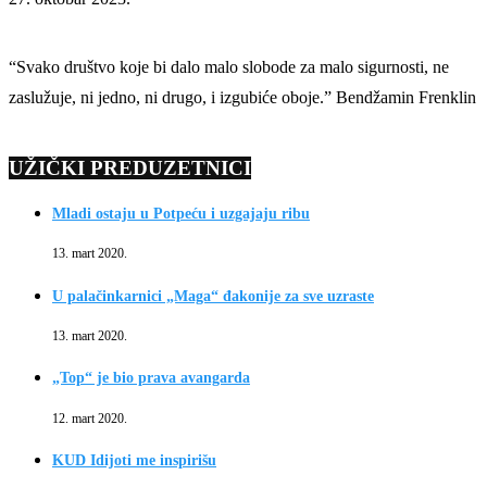
“Svako društvo koje bi dalo malo slobode za malo sigurnosti, ne
zaslužuje, ni jedno, ni drugo, i izgubiće oboje.” Bendžamin Frenklin
UŽIČKI PREDUZETNICI
Mladi ostaju u Potpeću i uzgajaju ribu
13. mart 2020.
U palačinkarnici „Maga“ đakonije za sve uzraste
13. mart 2020.
„Top“ je bio prava avangarda
12. mart 2020.
KUD Idijoti me inspirišu