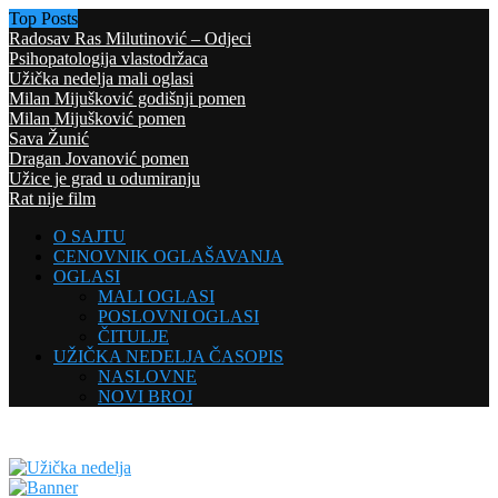
Top Posts
Radosav Ras Milutinović – Odjeci
Psihopatologija vlastodržaca
Užička nedelja mali oglasi
Milan Mijušković godišnji pomen
Milan Mijušković pomen
Sava Žunić
Dragan Jovanović pomen
Užice je grad u odumiranju
Rat nije film
O SAJTU
CENOVNIK OGLAŠAVANJA
OGLASI
MALI OGLASI
POSLOVNI OGLASI
ČITULJE
UŽIČKA NEDELJA ČASOPIS
NASLOVNE
NOVI BROJ