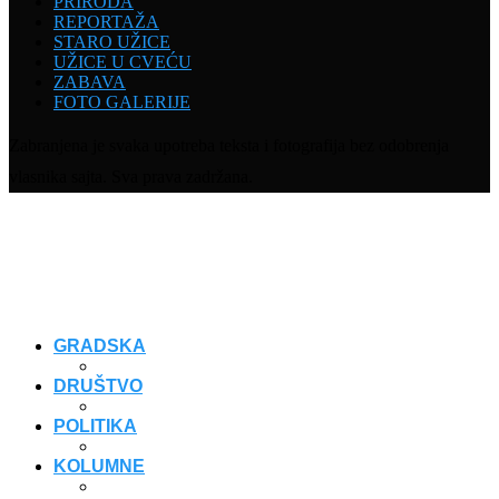
PRIRODA
REPORTAŽA
STARO UŽICE
UŽICE U CVEĆU
ZABAVA
FOTO GALERIJE
Zabranjena je svaka upotreba teksta i fotografija bez odobrenja
vlasnika sajta. Sva prava zadržana.
GRADSKA
DRUŠTVO
POLITIKA
KOLUMNE