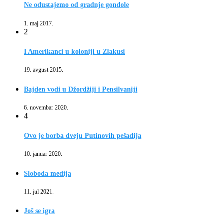
Ne odustajemo od gradnje gondole
1. maj 2017.
2
I Amerikanci u koloniji u Zlakusi
19. avgust 2015.
Bajden vodi u Džordžiji i Pensilvaniji
6. novembar 2020.
4
Ovo je borba dveju Putinovih pešadija
10. januar 2020.
Sloboda medija
11. jul 2021.
Još se igra