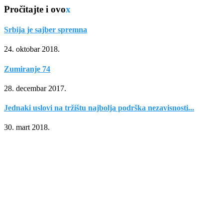
Pročitajte i ovo
x
Srbija je sajber spremna
24. oktobar 2018.
Zumiranje 74
28. decembar 2017.
Jednaki uslovi na tržištu najbolja podrška nezavisnosti...
30. mart 2018.