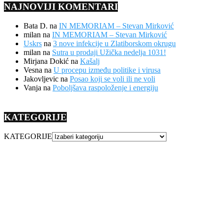
NAJNOVIJI KOMENTARI
Bata D.
na
IN MEMORIAM – Stevan Mirković
milan
na
IN MEMORIAM – Stevan Mirković
Uskrs
na
3 nove infekcije u Zlatiborskom okrugu
milan
na
Sutra u prodaji Užička nedelja 1031!
Mirjana Dokić
na
Kašalj
Vesna
na
U procepu između politike i virusa
Jakovljevic
na
Posao koji se voli ili ne voli
Vanja
na
Poboljšava raspoloženje i energiju
KATEGORIJE
KATEGORIJE