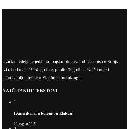
Užička nedelja je jedan od najstarijih privatnih časopisa u Srbiji.
Izlazi od maja 1994. godine, punih 26 godina. Najčitanije i
najuticajnije novine u Zlatiborskom okrugu.
NAJČITANIJI TEKSTOVI
1
I Amerikanci u koloniji u Zlakusi
19. avgust 2015.
2