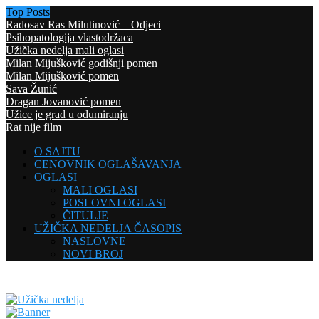
Top Posts
Radosav Ras Milutinović – Odjeci
Psihopatologija vlastodržaca
Užička nedelja mali oglasi
Milan Mijušković godišnji pomen
Milan Mijušković pomen
Sava Žunić
Dragan Jovanović pomen
Užice je grad u odumiranju
Rat nije film
O SAJTU
CENOVNIK OGLAŠAVANJA
OGLASI
MALI OGLASI
POSLOVNI OGLASI
ČITULJE
UŽIČKA NEDELJA ČASOPIS
NASLOVNE
NOVI BROJ