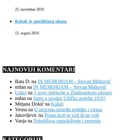
25. novembar 2019.
Kebab je specifičnog ukusa
15. avgust 2019.
NAJNOVIJI KOMENTARI
Bata D.
na
IN MEMORIAM – Stevan Mirković
milan
na
IN MEMORIAM – Stevan Mirković
Uskrs
na
3 nove infekcije u Zlatiborskom okrugu
milan
na
Sutra u prodaji Užička nedelja 1031!
Mirjana Dokić
na
Kašalj
Vesna
na
U procepu između politike i virusa
Jakovljevic
na
Posao koji se voli ili ne voli
Vanja
na
Poboljšava raspoloženje i energiju
KATEGORIJE