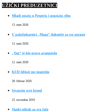
UŽIČKI PREDUZETNICI
Mladi ostaju u Potpeću i uzgajaju ribu
13. mart 2020.
U palačinkarnici „Maga“ đakonije za sve uzraste
13. mart 2020.
„Top“ je bio prava avangarda
12. mart 2020.
KUD Idijoti me inspirišu
28. februar 2020.
Stvaraju svoj brend
25. novembar 2019.
Slatki užitak za sva čula