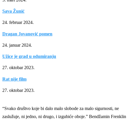
Sava Žunić
24. februar 2024.
Dragan Jovanović pomen
24. januar 2024.
Užice je grad u odumiranju
27. oktobar 2023.
Rat nije film
27. oktobar 2023.
“Svako društvo koje bi dalo malo slobode za malo sigurnosti, ne
zaslužuje, ni jedno, ni drugo, i izgubiće oboje.” Bendžamin Frenklin