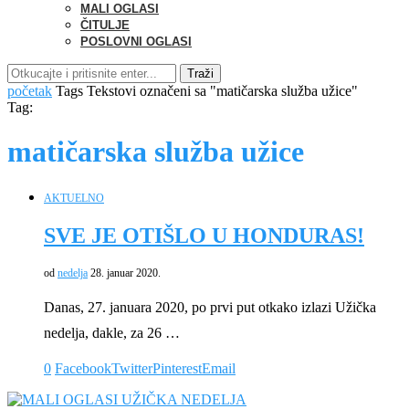
MALI OGLASI
ČITULJE
POSLOVNI OGLASI
Traži
početak
Tags
Tekstovi označeni sa "matičarska služba užice"
Tag:
matičarska služba užice
AKTUELNO
SVE JE OTIŠLO U HONDURAS!
od
nedelja
28. januar 2020.
Danas, 27. januara 2020, po prvi put otkako izlazi Užička
nedelja, dakle, za 26 …
0
Facebook
Twitter
Pinterest
Email