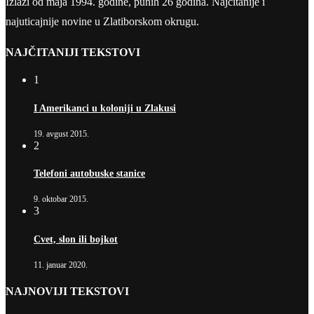
Izlazi od maja 1994. godine, punih 26 godina. Najčitanije i
najuticajnije novine u Zlatiborskom okrugu.
NAJČITANIJI TEKSTOVI
1
I Amerikanci u koloniji u Zlakusi
19. avgust 2015.
2
Telefoni autobuske stanice
9. oktobar 2015.
3
Cvet, slon ili bojkot
11. januar 2020.
NAJNOVIJI TEKSTOVI