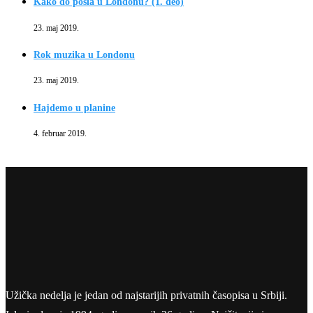
Kako do posla u Londonu? (1. deo)
23. maj 2019.
Rok muzika u Londonu
23. maj 2019.
Hajdemo u planine
4. februar 2019.
Užička nedelja je jedan od najstarijih privatnih časopisa u Srbiji.