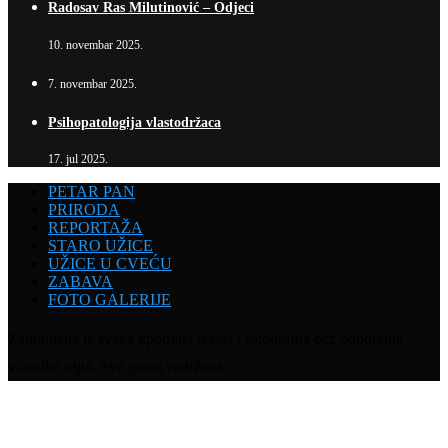
Radosav Ras Milutinović – Odjeci
10. novembar 2025.
7. novembar 2025.
Psihopatologija vlastodržaca
17. jul 2025.
PETAR PAN
PRIRODA
REPORTAŽA
STARO UŽICE
UŽICE U CVEĆU
ZABAVA
FOTO GALERIJE
Zabranjena je svaka upotreba teksta i fotografija bez odobrenja
vlasnika sajta. Sva prava zadržana.