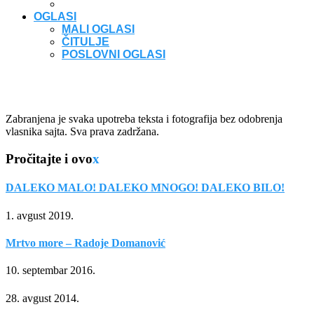
OGLASI
MALI OGLASI
ČITULJE
POSLOVNI OGLASI
Zabranjena je svaka upotreba teksta i fotografija bez odobrenja
vlasnika sajta. Sva prava zadržana.
Pročitajte i ovo
x
DALEKO MALO! DALEKO MNOGO! DALEKO BILO!
1. avgust 2019.
Mrtvo more – Radoje Domanović
10. septembar 2016.
28. avgust 2014.