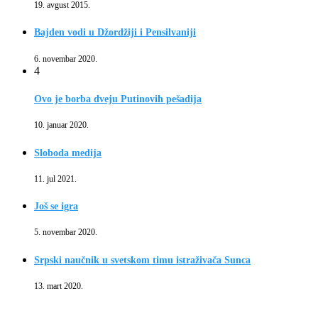
19. avgust 2015.
Bajden vodi u Džordžiji i Pensilvaniji
6. novembar 2020.
4
Ovo je borba dveju Putinovih pešadija
10. januar 2020.
Sloboda medija
11. jul 2021.
Još se igra
5. novembar 2020.
Srpski naučnik u svetskom timu istraživača Sunca
13. mart 2020.