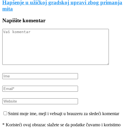
Hapšenje u užičkoj gradskoj upravi zbog primanja
mita
Napišite komentar
Snimi moje ime, mejl i vebsajt u brauzeru za sledeći komentar
* Koristeći ovaj obrazac slažete se da podatke čuvamo i koristimo