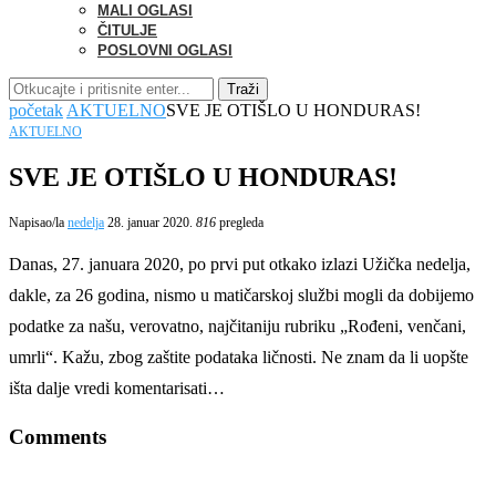
MALI OGLASI
ČITULJE
POSLOVNI OGLASI
Traži
početak
AKTUELNO
SVE JE OTIŠLO U HONDURAS!
AKTUELNO
SVE JE OTIŠLO U HONDURAS!
Napisao/la
nedelja
28. januar 2020.
816
pregleda
Danas, 27. januara 2020, po prvi put otkako izlazi Užička nedelja,
dakle, za 26 godina, nismo u matičarskoj službi mogli da dobijemo
podatke za našu, verovatno, najčitaniju rubriku „Rođeni, venčani,
umrli“. Kažu, zbog zaštite podataka ličnosti. Ne znam da li uopšte
išta dalje vredi komentarisati…
Comments