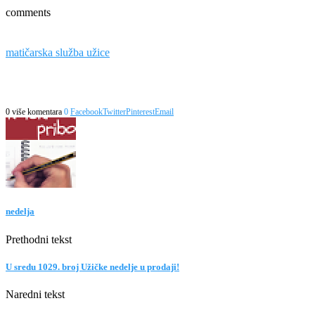
comments
matičarska služba užice
0 više komentara
0
Facebook
Twitter
Pinterest
Email
nedelja
Prethodni tekst
U sredu 1029. broj Užičke nedelje u prodaji!
Naredni tekst