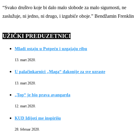
“Svako društvo koje bi dalo malo slobode za malo sigurnosti, ne
zaslužuje, ni jedno, ni drugo, i izgubiće oboje.” Bendžamin Frenklin
UŽIČKI PREDUZETNICI
Mladi ostaju u Potpeću i uzgajaju ribu
13. mart 2020.
U palačinkarnici „Maga“ đakonije za sve uzraste
13. mart 2020.
„Top“ je bio prava avangarda
12. mart 2020.
KUD Idijoti me inspirišu
28. februar 2020.