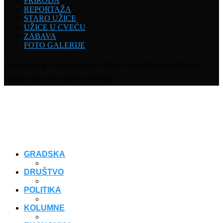
PRIRODA
REPORTAŽA
STARO UŽICE
UŽICE U CVEĆU
ZABAVA
FOTO GALERIJE
Zabranjena je svaka upotreba teksta i fotografija bez odobrenja
vlasnika sajta. Sva prava zadržana.
GRADSKA
DRUŠTVO
POLITIKA
KOLUMNE