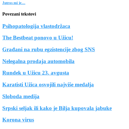
Jutros mi je…
Povezani tekstovi
Psihopatologija vlastodržaca
The Bestbeat ponovo u Užicu!
Građani na rubu egzistencije zbog SNS
Nelegalna prodaja automobila
Rundek u Užicu 23. avgusta
Karatisti Užica osvojili najviše medalja
Sloboda medija
Srpski seljak ili kako je Bilja kupovala jabuke
Korona virus