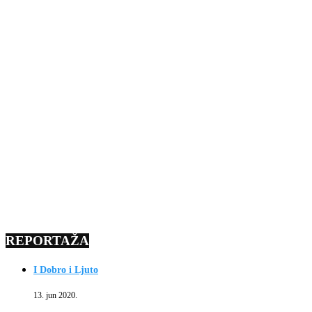
REPORTAŽA
I Dobro i Ljuto
13. jun 2020.