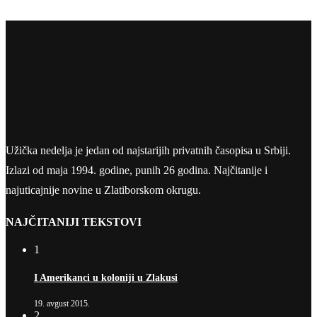
Užička nedelja je jedan od najstarijih privatnih časopisa u Srbiji.
Izlazi od maja 1994. godine, punih 26 godina. Najčitanije i
najuticajnije novine u Zlatiborskom okrugu.
NAJČITANIJI TEKSTOVI
1
I Amerikanci u koloniji u Zlakusi
19. avgust 2015.
2