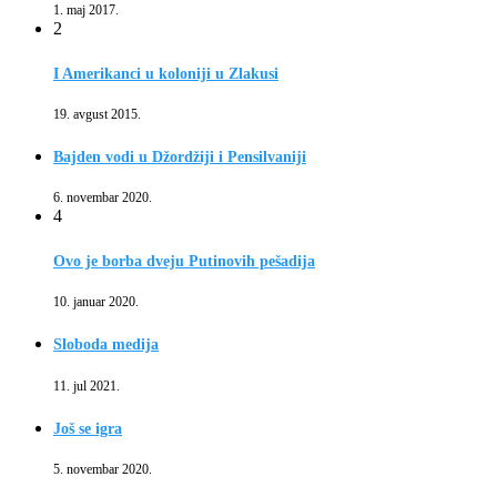
1. maj 2017.
2
I Amerikanci u koloniji u Zlakusi
19. avgust 2015.
Bajden vodi u Džordžiji i Pensilvaniji
6. novembar 2020.
4
Ovo je borba dveju Putinovih pešadija
10. januar 2020.
Sloboda medija
11. jul 2021.
Još se igra
5. novembar 2020.