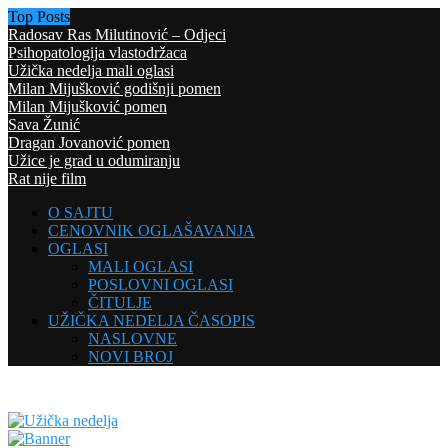
Top Posts
Radosav Ras Milutinović – Odjeci
Psihopatologija vlastodržaca
Užička nedelja mali oglasi
Milan Mijušković godišnji pomen
Milan Mijušković pomen
Sava Žunić
Dragan Jovanović pomen
Užice je grad u odumiranju
Rat nije film
O SAJTU
CENOVNIK OGLAŠAVANJA
OGLASI
MALI OGLASI
POSLOVNI OGLASI
ČITULJE
UŽIČKA NEDELJA ČASOPIS
NASLOVNE
NOVI BROJ