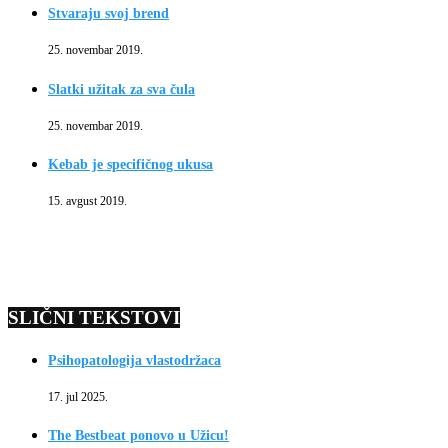
Stvaraju svoj brend
25. novembar 2019.
Slatki užitak za sva čula
25. novembar 2019.
Kebab je specifičnog ukusa
15. avgust 2019.
SLIČNI TEKSTOVI
Psihopatologija vlastodržaca
17. jul 2025.
The Bestbeat ponovo u Užicu!