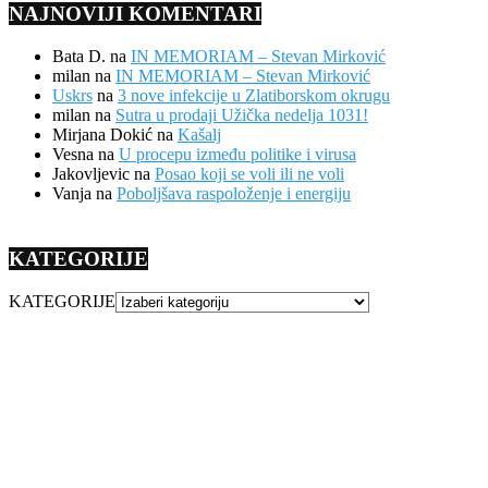
NAJNOVIJI KOMENTARI
Bata D.
na
IN MEMORIAM – Stevan Mirković
milan
na
IN MEMORIAM – Stevan Mirković
Uskrs
na
3 nove infekcije u Zlatiborskom okrugu
milan
na
Sutra u prodaji Užička nedelja 1031!
Mirjana Dokić
na
Kašalj
Vesna
na
U procepu između politike i virusa
Jakovljevic
na
Posao koji se voli ili ne voli
Vanja
na
Poboljšava raspoloženje i energiju
KATEGORIJE
KATEGORIJE