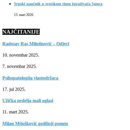
Srpski naučnik u svetskom timu istraživača Sunca
13. mart 2020.
NAJČITANIJE
Radosav Ras Milutinović – Odjeci
10. novembar 2025.
7. novembar 2025.
Psihopatologija vlastodržaca
17. jul 2025.
Užička nedelja mali oglasi
11. mart 2025.
Milan Mijušković godišnji pomen