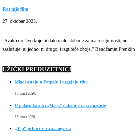
Rat nije film
27. oktobar 2023.
“Svako društvo koje bi dalo malo slobode za malo sigurnosti, ne
zaslužuje, ni jedno, ni drugo, i izgubiće oboje.” Bendžamin Frenklin
UŽIČKI PREDUZETNICI
Mladi ostaju u Potpeću i uzgajaju ribu
13. mart 2020.
U palačinkarnici „Maga“ đakonije za sve uzraste
13. mart 2020.
„Top“ je bio prava avangarda