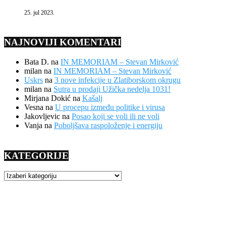
25. jul 2023.
NAJNOVIJI KOMENTARI
Bata D.
na
IN MEMORIAM – Stevan Mirković
milan
na
IN MEMORIAM – Stevan Mirković
Uskrs
na
3 nove infekcije u Zlatiborskom okrugu
milan
na
Sutra u prodaji Užička nedelja 1031!
Mirjana Dokić
na
Kašalj
Vesna
na
U procepu između politike i virusa
Jakovljevic
na
Posao koji se voli ili ne voli
Vanja
na
Poboljšava raspoloženje i energiju
KATEGORIJE
KATEGORIJE