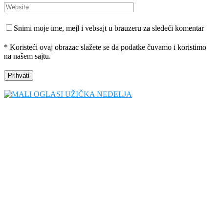
Snimi moje ime, mejl i vebsajt u brauzeru za sledeći komentar
* Koristeći ovaj obrazac slažete se da podatke čuvamo i koristimo
na našem sajtu.