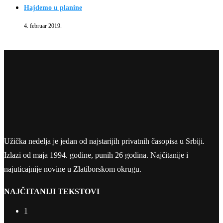
Hajdemo u planine
4. februar 2019.
Užička nedelja je jedan od najstarijih privatnih časopisa u Srbiji.
Izlazi od maja 1994. godine, punih 26 godina. Najčitanije i
najuticajnije novine u Zlatiborskom okrugu.
NAJČITANIJI TEKSTOVI
1