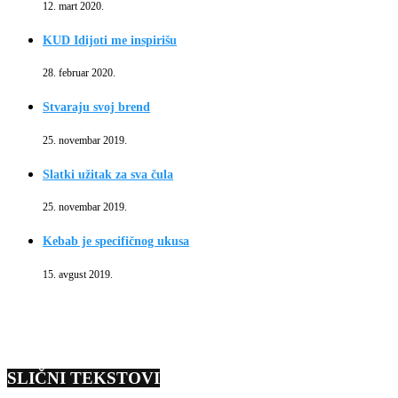
12. mart 2020.
KUD Idijoti me inspirišu
28. februar 2020.
Stvaraju svoj brend
25. novembar 2019.
Slatki užitak za sva čula
25. novembar 2019.
Kebab je specifičnog ukusa
15. avgust 2019.
SLIČNI TEKSTOVI