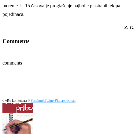
merenje. U 15 časova je proglašenje najbolje plasiranih ekipa i
pojedinaca.
Z. G.
Comments
comments
0 više komentara
0
Facebook
Twitter
Pinterest
Email