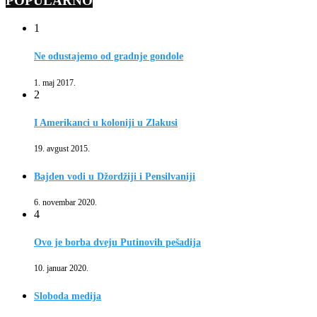
POPULARNO
1
Ne odustajemo od gradnje gondole
1. maj 2017.
2
I Amerikanci u koloniji u Zlakusi
19. avgust 2015.
Bajden vodi u Džordžiji i Pensilvaniji
6. novembar 2020.
4
Ovo je borba dveju Putinovih pešadija
10. januar 2020.
Sloboda medija