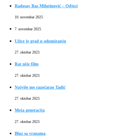
Radosav Ras Milutinović – Odjeci
10. novembar 2025.
7. novembar 2025.
Užice je grad u odumiranju
27. oktobar 2023.
Rat nije film
27. oktobar 2023.
Najviše me razočarao Tadić
27. oktobar 2023.
Moja generacija
27. oktobar 2023.
Bluz sa vranama