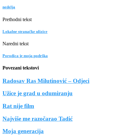
nedelja
Prethodni tekst
Lokalne stranačke ulizice
Naredni tekst
Porodica je moja podrška
Povezani tekstovi
Radosav Ras Milutinović – Odjeci
Užice je grad u odumiranju
Rat nije film
Najviše me razočarao Tadić
Moja generacija