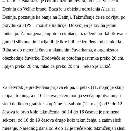
– Takmičarska staza je celom dužinom revira, od ušća Sušice u
Đetinju do Velike brane. Baza je u objektu udruženja Alasi sa
Đetinje, poznatije ka banja na Đetinji. Takmičenje će se odvijati po
pravilniku FIPS – moushe tradicije. Dozvoljen je lov na jednu
imitaciju. Zabranjena je upotreba imitacija izrađenih od fabrikovane
gume i silikona, imitacija riblje ikre i ribice izrađene od celuloida.
Riba se do merenja čuva u platnenim čuvarkama, a organizator
obezbeđuje čuvarke. Bodovaće se potočna pastrmka preko 20 cm,
lipljen preko 20 cm, mladica preko 20 cm – rekao je Lukić.
Za četvrtak je predviđena prijava ekipa, u petak (11. maja) je skup
ekipa i trening, a u 16 časova je ceremonija svečanog otvaranja i
sledi defile do gradske skupštine. U subotu (12. maja) od 9 do 12
časova je prvo kolo takmičenja, od 14 do 16 časova je promena
sektora, od 16 do 19 časova drugo kolo takmičenja, a zatim sledi
merenje. Narednog dana od 9 do 12 je treće kolo takmičenja i sledi