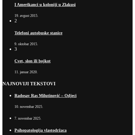
I Amerikanci u koloniji u Zlakusi
19. avgust 2015.
2
Telefoni autobuske stanice
9. oktobar 2015.
3
Cvet, slon ili bojkot
11. januar 2020.
NAJNOVIJI TEKSTOVI
Radosav Ras Milutinović – Odjeci
10. novembar 2025.
7. novembar 2025.
Psihopatologija vlastodržaca