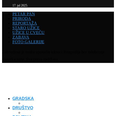
17. jul 2025.
PETAR PAN
PRIRODA
REPORTAŽA
STARO UŽICE
UŽICE U CVEĆU
ZABAVA
FOTO GALERIJE
Zabranjena je svaka upotreba teksta i fotografija bez odobrenja
vlasnika sajta. Sva prava zadržana.
GRADSKA
DRUŠTVO