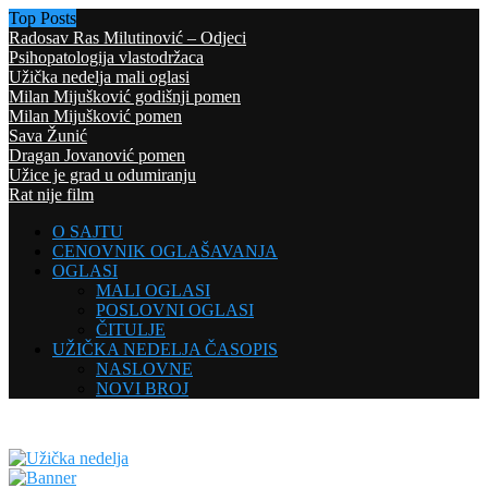
Top Posts
Radosav Ras Milutinović – Odjeci
Psihopatologija vlastodržaca
Užička nedelja mali oglasi
Milan Mijušković godišnji pomen
Milan Mijušković pomen
Sava Žunić
Dragan Jovanović pomen
Užice je grad u odumiranju
Rat nije film
O SAJTU
CENOVNIK OGLAŠAVANJA
OGLASI
MALI OGLASI
POSLOVNI OGLASI
ČITULJE
UŽIČKA NEDELJA ČASOPIS
NASLOVNE
NOVI BROJ