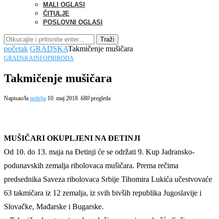
MALI OGLASI
ČITULJE
POSLOVNI OGLASI
Traži
početak
GRADSKA
Takmičenje mušičara
GRADSKA
INFO
PRIRODA
Takmičenje mušičara
Napisao/la
nedelja
10. maj 2018.
680
pregleda
MUŠIČARI OKUPLJENI NA ĐETINJI
Od 10. do 13. maja na Đetinji će se održati 9. Kup Jadransko-
podunavskih zemalja ribolovaca mušičara. Prema rečima
predsednika Saveza ribolovaca Srbije Tihomira Lukića učestvovaće
63 takmičara iz 12 zemalja, iz svih bivših republika Jugoslavije i
Slovačke, Mađarske i Bugarske.