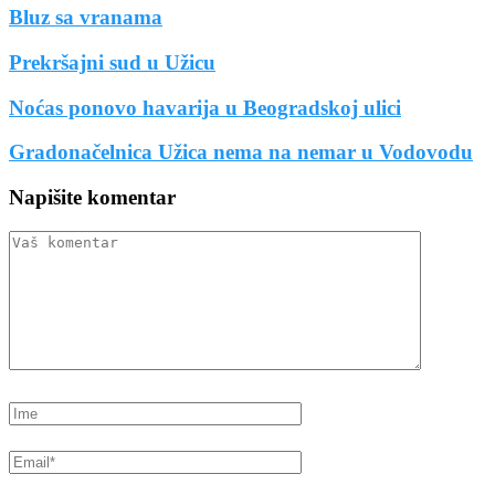
Bluz sa vranama
Prekršajni sud u Užicu
Noćas ponovo havarija u Beogradskoj ulici
Gradonačelnica Užica nema na nemar u Vodovodu
Napišite komentar