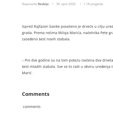
Napisao/la
Nedelja
30. april 2020.
1,1K
pregleda
Ispred Rajfazen banke posečeno je drveće u cilju ure
grada. Prema rečima Miloja Marića, načelnika Pete g
zaseđeno šest novih stabala.
– Pre dve godine su na tom potezu isečena dva drveta
šest mladih stabala. Sve se to radi u okviru uređenja t
Marić.
Comments
comments