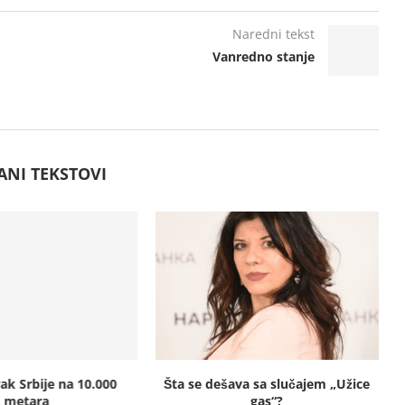
Naredni tekst
Vanredno stanje
ANI TEKSTOVI
ak Srbije na 10.000
Šta se dešava sa slučajem „Užice
metara
gas“?