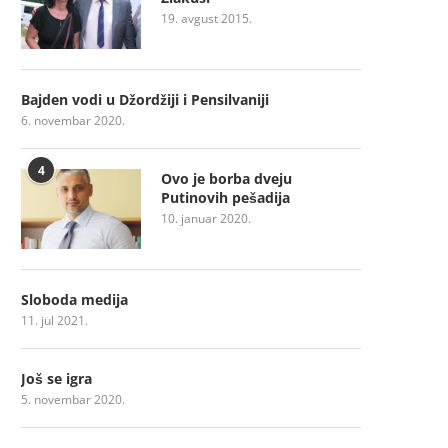
19. avgust 2015.
Bajden vodi u Džordžiji i Pensilvaniji
6. novembar 2020.
4
Ovo je borba dveju
Putinovih pešadija
10. januar 2020.
11. jula jedna osoba infi
koronom u Užicu
Sloboda medija
11. jul 2021.
Još se igra
5. novembar 2020.
Legendarni “Električni orgazam” u
Užicu 20. maja!