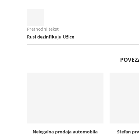
Prethodni tekst
Rusi dezinfikuju Užice
POVEZ
cije zbog
Nelegalna prodaja automobila
Stefan prv