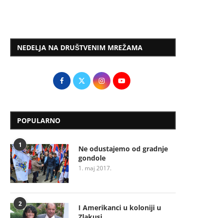
NEDELJA NA DRUŠTVENIM MREŽAMA
POPULARNO
1
Ne odustajemo od gradnje
gondole
1. maj 2017.
2
I Amerikanci u koloniji u
Zlakusi