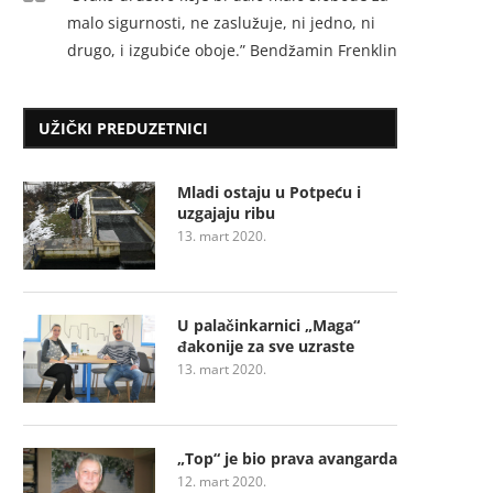
malo sigurnosti, ne zaslužuje, ni jedno, ni
drugo, i izgubiće oboje.” Bendžamin Frenklin
UŽIČKI PREDUZETNICI
Mladi ostaju u Potpeću i
uzgajaju ribu
13. mart 2020.
U palačinkarnici „Maga“
đakonije za sve uzraste
13. mart 2020.
„Top“ je bio prava avangarda
12. mart 2020.