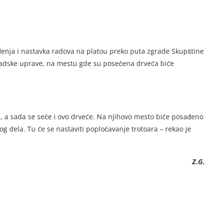
đenja i nastavka radova na platou preko puta zgrade Skupštine
radske uprave, na mestu gde su posečena drveća biće
, a sada se seče i ovo drveće. Na njihovo mesto biće posađeno
og dela. Tu će se nastaviti popločavanje trotoara – rekao je
Z.G.