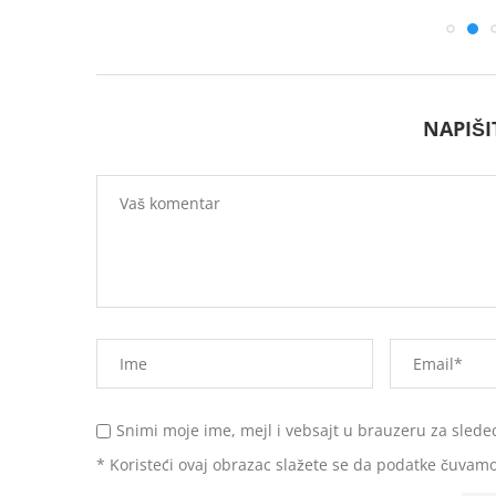
NAPIŠ
Snimi moje ime, mejl i vebsajt u brauzeru za slede
* Koristeći ovaj obrazac slažete se da podatke čuvamo