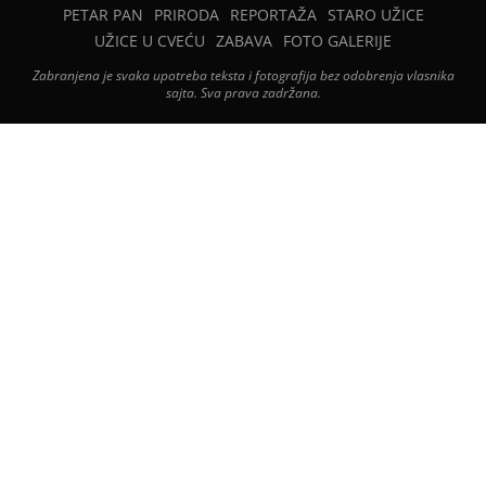
PETAR PAN
PRIRODA
REPORTAŽA
STARO UŽICE
UŽICE U CVEĆU
ZABAVA
FOTO GALERIJE
Zabranjena je svaka upotreba teksta i fotografija bez odobrenja vlasnika
sajta. Sva prava zadržana.