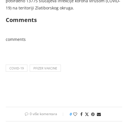
potvrđeno 13775 slučajeva infekcije korona virusom (COVID-
19) na teritoriji Zlatiborskog okruga.
Comments
comments
COVID-19
PFIZER VAKCINE
0 više komentara
0