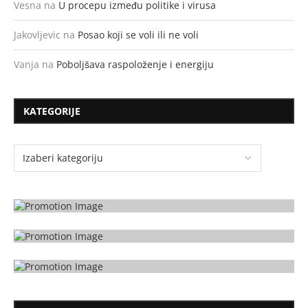
Vesna
na
U procepu između politike i virusa
Jakovljevic
na
Posao koji se voli ili ne voli
Vanja
na
Poboljšava raspoloženje i energiju
KATEGORIJE