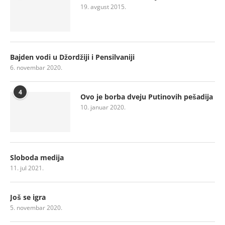
19. avgust 2015.
Bajden vodi u Džordžiji i Pensilvaniji
6. novembar 2020.
4
Ovo je borba dveju Putinovih pešadija
10. januar 2020.
Sloboda medija
11. jul 2021.
Još se igra
5. novembar 2020.