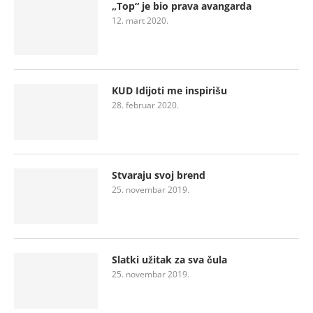
„Top“ je bio prava avangarda
12. mart 2020.
KUD Idijoti me inspirišu
28. februar 2020.
Stvaraju svoj brend
25. novembar 2019.
Slatki užitak za sva čula
25. novembar 2019.