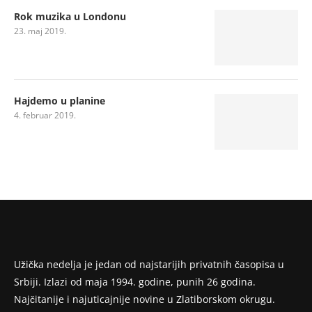
Rok muzika u Londonu
23. maj 2019.
Hajdemo u planine
4. februar 2019.
Užička nedelja je jedan od najstarijih privatnih časopisa u
Srbiji. Izlazi od maja 1994. godine, punih 26 godina.
Najčitanije i najuticajnije novine u Zlatiborskom okrugu.