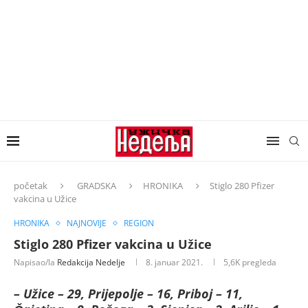
početak
GRADSKA
HRONIKA
Stiglo 280 Pfizer
vakcina u Užice
HRONIKA
NAJNOVIJE
REGION
Stiglo 280 Pfizer vakcina u Užice
Napisao/la
Redakcija Nedelje
8. januar 2021.
5,6K
pregleda
– Užice – 29, Prijepolje – 16, Priboj – 11,