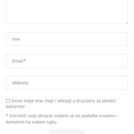
Snimi moje ime, mejl i vebsajt u brauzeru za sledeći
komentar
* Koristeći ovaj obrazac slažete se da podatke čuvamo i
koristimo na našem sajtu.