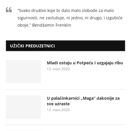
“Svako društvo koje bi dalo malo slobode za malo
sigurnosti, ne zaslužuje, ni jedno, ni drugo, i izgubiće
oboje.” Bendžamin Frenklin
UŽIČKI PREDUZETNICI
Mladi ostaju u Potpeću i uzgajaju ribu
13. mart 2020.
U palačinkarnici „Maga“ đakonije za
sve uzraste
13. mart 2020.