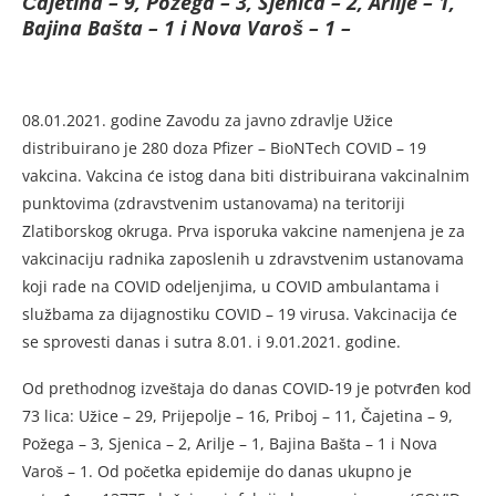
Čajetina – 9, Požega – 3, Sjenica – 2, Arilje – 1,
Bajina Bašta – 1 i Nova Varoš – 1 –
08.01.2021. godine Zavodu za javno zdravlje Užice
distribuirano je 280 doza Pfizer – BioNTech COVID – 19
vakcina. Vakcina će istog dana biti distribuirana vakcinalnim
punktovima (zdravstvenim ustanovama) na teritoriji
Zlatiborskog okruga. Prva isporuka vakcine namenjena je za
vakcinaciju radnika zaposlenih u zdravstvenim ustanovama
koji rade na COVID odeljenjima, u COVID ambulantama i
službama za dijagnostiku COVID – 19 virusa. Vakcinacija će
se sprovesti danas i sutra 8.01. i 9.01.2021. godine.
Od prethodnog izveštaja do danas COVID-19 je potvrđen kod
73 lica: Užice – 29, Prijepolje – 16, Priboj – 11, Čajetina – 9,
Požega – 3, Sjenica – 2, Arilje – 1, Bajina Bašta – 1 i Nova
Varoš – 1. Od početka epidemije do danas ukupno je