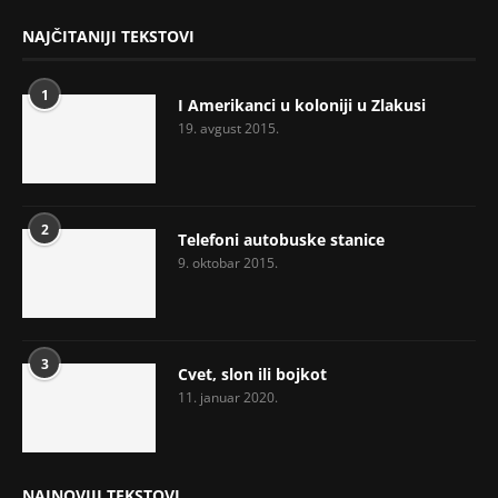
NAJČITANIJI TEKSTOVI
1
I Amerikanci u koloniji u Zlakusi
19. avgust 2015.
2
Telefoni autobuske stanice
9. oktobar 2015.
3
Cvet, slon ili bojkot
11. januar 2020.
NAJNOVIJI TEKSTOVI