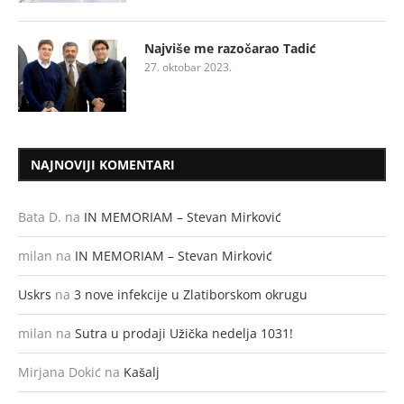
Najviše me razočarao Tadić
27. oktobar 2023.
NAJNOVIJI KOMENTARI
Bata D.
na
IN MEMORIAM – Stevan Mirković
milan
na
IN MEMORIAM – Stevan Mirković
Uskrs
na
3 nove infekcije u Zlatiborskom okrugu
milan
na
Sutra u prodaji Užička nedelja 1031!
Mirjana Dokić
na
Kašalj