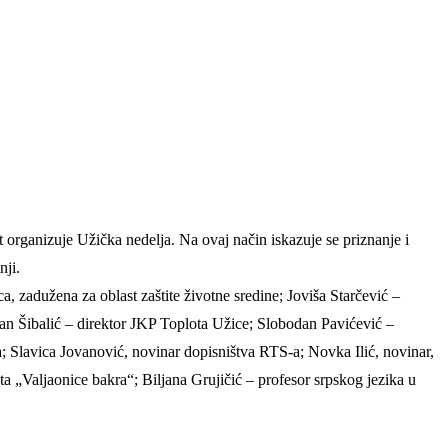
 organizuje Užička nedelja. Na ovaj način iskazuje se priznanje i
nji.
, zadužena za oblast zaštite životne sredine; Joviša Starčević –
an Šibalić – direktor JKP Toplota Užice; Slobodan Pavićević –
a; Slavica Jovanović, novinar dopisništva RTS-a; Novka Ilić, novinar,
 „Valjaonice bakra“; Biljana Grujičić – profesor srpskog jezika u