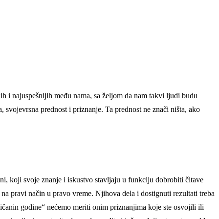
jih i najuspešnijih među nama, sa željom da nam takvi ljudi budu
 svojevrsna prednost i priznanje. Ta prednost ne znači ništa, ako
koji svoje znanje i iskustvo stavljaju u funkciju dobrobiti čitave
 na pravi način u pravo vreme. Njihova dela i dostignuti rezultati treba
čanin godine“ nećemo meriti onim priznanjima koje ste osvojili ili