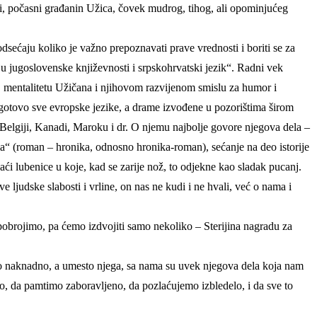
i, počasni građanin Užica, čovek mudrog, tihog, ali opominjućeg
dsećaju koliko je važno prepoznavati prave vrednosti i boriti se za
ju jugoslovenske književnosti i srpskohrvatski jezik“. Radni vek
, mentalitetu Užičana i njihovom razvijenom smislu za humor i
a gotovo sve evropske jezike, a drame izvođene u pozorištima širom
Belgiji, Kanadi, Maroku i dr. O njemu najbolje govore njegova dela –
“ (roman – hronika, odnosno hronika-roman), sećanje na deo istorije
i lubenice u koje, kad se zarije nož, to odjekne kao sladak pucanj.
e ljudske slabosti i vrline, on nas ne kudi i ne hvali, već o nama i
pobrojimo, pa ćemo izdvojiti samo nekoliko – Sterijina nagradu za
no naknadno, a umesto njega, sa nama su uvek njegova dela koja nam
o, da pamtimo zaboravljeno, da pozlaćujemo izbledelo, i da sve to