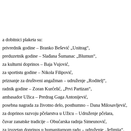
a dobitnici plaketa su:
privrednik godine – Branko Bešević „Unitrag“,
preduzetnik godine – Slađana Šumanac „Blumun“,
za kulturni doprinos – Baja Vujović,
za sportistu godine – Nikola Filipović,
priznanje za društveni angažman – udruženje „Roditelj“,
radnik godine – Zoran Kurćelić, „Prvi Partizan“,
ambasador Užica – Predrag Gaga Antonijević,
posebna nagrada za životno delo, posthumno – Dana Milosavljević,
za doprinos razvoju pčelarstva u Užicu – Udruženje pčelara,
čuvar zanatske tradicije – Obućarska radnja Simeunović,
za izuzetan doprinos u humanitarnom radu – udruženje „Jefimija“,