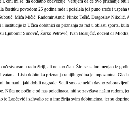
 i, čini mi se, da dodatno obavezuje. Verujem da će ovo priznanje biti in
ila čestitku povodom 25 godina rada i poželela još puno sreće i uspeha 
n Subotić, Mića Mićić, Radomir Antić, Ninko Tešić, Dragoslav Nikolić,
 institucije iz Užica dobitnici su priznanja za rad u oblasti sporta, kul
o su Ljubomir Simović, Žarko Petrović, Ivan Bosiljčić, docent dr Miodra
učestvovao u radu žiriji, ali ne kao član. Žiri se stalno menjao iz godine
vatanja. Lista dobitnika priznanja ranijih godina je impozantna. Gledali
, humani i jaki dobili nagrade. Setili smo se nekih davno zaboravljenih
e. Ništa ne počinje od nas pojedinaca, niti se završava našim radom, jer
kao je Lapčević i zahvalio se u ime žirija svim dobitnicima, jer su dopri