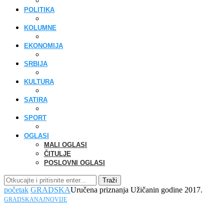
POLITIKA
KOLUMNE
EKONOMIJA
SRBIJA
KULTURA
SATIRA
SPORT
OGLASI
MALI OGLASI
ČITULJE
POSLOVNI OGLASI
Traži
početak
GRADSKA
Uručena priznanja Užičanin godine 2017.
GRADSKA
NAJNOVIJE