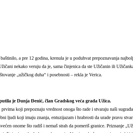
 baštinilo, a pre 12 godina, krenula je u poduhvat prepoznavanja najbol
ičani nekako veruju da je, sama činjenica da ste Užičanin ili Užičanka,
tovanje „užičkog duha“ i posebnosti – rekla je Verica.
putila je Dunja Đenić, član Gradskog veća grada Užica.
ma koji prepoznaju vrednost onoga što rade i stvaraju naši sugrađani, 
ebni ljudi koji imaju znanja, entuzijazam i hrabrosti da urade pravu stvar
većen onome što radiš i nemaš strah da pomeriš granice. Priznanje „Uži