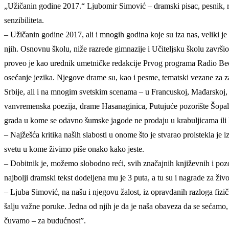
„Užičanin godine 2017.“ Ljubomir Simović – dramski pisac, pesnik, r
senzibiliteta.
– Užičanin godine 2017, ali i mnogih godina koje su iza nas, veliki je
njih. Osnovnu školu, niže razrede gimnazije i Učiteljsku školu završio
proveo je kao urednik umetničke redakcije Prvog programa Radio Beogr
osećanje jezika. Njegove drame su, kao i pesme, tematski vezane za za
Srbije, ali i na mnogim svetskim scenama – u Francuskoj, Mađarskoj, 
vanvremenska poezija, drame Hasanaginica, Putujuće pozorište Šopal
grada u kome se odavno šumske jagode ne prodaju u krabuljicama ili k
– Najžešća kritika naših slabosti u onome što je stvarao proistekla je i
svetu u kome živimo piše onako kako jeste.
– Dobitnik je, možemo slobodno reći, svih značajnih književnih i poz
najbolji dramski tekst dodeljena mu je 3 puta, a tu su i nagrade za ž
– Ljuba Simović, na našu i njegovu žalost, iz opravdanih razloga fi
šalju važne poruke. Jedna od njih je da je naša obaveza da se sećamo
čuvamo – za budućnost”.