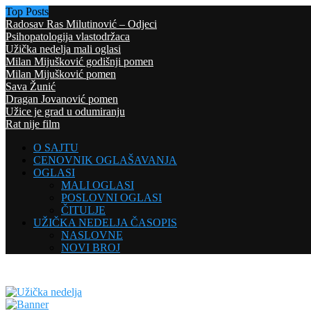
Top Posts
Radosav Ras Milutinović – Odjeci
Psihopatologija vlastodržaca
Užička nedelja mali oglasi
Milan Mijušković godišnji pomen
Milan Mijušković pomen
Sava Žunić
Dragan Jovanović pomen
Užice je grad u odumiranju
Rat nije film
O SAJTU
CENOVNIK OGLAŠAVANJA
OGLASI
MALI OGLASI
POSLOVNI OGLASI
ČITULJE
UŽIČKA NEDELJA ČASOPIS
NASLOVNE
NOVI BROJ