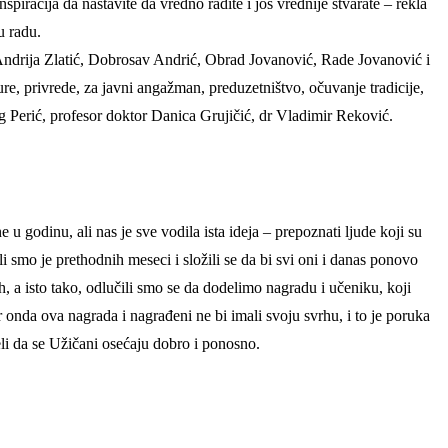
spiracija da nastavite da vredno radite i još vrednije stvarate – rekla
u radu.
 Andrija Zlatić, Dobrosav Andrić, Obrad Jovanović, Rade Jovanović i
ture, privrede, za javni angažman, preduzetništvo, očuvanje tradicije,
g Perić, profesor doktor Danica Grujičić, dr Vladimir Reković.
 u godinu, ali nas je sve vodila ista ideja – prepoznati ljude koji su
 smo je prethodnih meseci i složili se da bi svi oni i danas ponovo
, a isto tako, odlučili smo se da dodelimo nagradu i učeniku, koji
 onda ova nagrada i nagrađeni ne bi imali svoju svrhu, i to je poruka
neli da se Užičani osećaju dobro i ponosno.