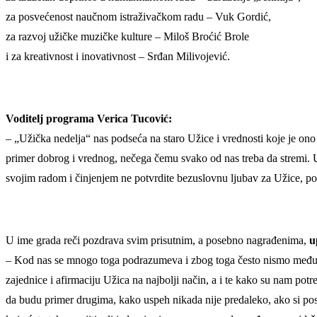
za posvećenost naučnom istraživačkom radu – Vuk Gordić,
za razvoj užičke muzičke kulture – Miloš Broćić Brole
i za kreativnost i inovativnost – Srđan Milivojević.
Voditelj programa Verica Tucović:
– „Užička nedelja“ nas podseća na staro Užice i vrednosti koje je ono
primer dobrog i vrednog, nečega čemu svako od nas treba da stremi. Už
svojim radom i činjenjem ne potvrdite bezuslovnu ljubav za Užice, poš
U ime grada reči pozdrava svim prisutnim, a posebno nagrađenima,
u
– Kod nas se mnogo toga podrazumeva i zbog toga često nismo među prvi
zajednice i afirmaciju Užica na najbolji način, a i te kako su nam potr
da budu primer drugima, kako uspeh nikada nije predaleko, ako si pos