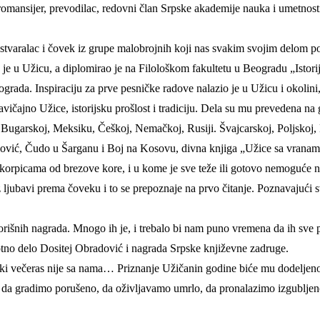
omansijer, prevodilac, redovni član Srpske akademije nauka i umetnost
 stvaralac i čovek iz grupe malobrojnih koji nas svakim svojim delom po
 je u Užicu, a diplomirao je na Filološkom fakultetu u Beogradu „Istori
ada. Inspiraciju za prve pesničke radove nalazio je u Užicu i okolini
vičajno Užice, istorijsku prošlost i tradiciju. Dela su mu prevedena n
Bugarskoj, Meksiku, Češkoj, Nemačkoj, Rusiji. Švajcarskoj, Poljskoj, 
ović, Čudo u Šarganu i Boj na Kosovu, divna knjiga „Užice sa vranama
orpicama od brezove kore, i u kome je sve teže ili gotovo nemoguće nać
z ljubavi prema čoveku i to se prepoznaje na prvo čitanje. Poznavajući sv
orišnih nagrada. Mnogo ih je, i trebalo bi nam puno vremena da ih sve 
ivotno delo Dositej Obradović i nagrada Srpske književne zadruge.
zički večeras nije sa nama… Priznanje Užičanin godine biće mu dodelje
, da gradimo porušeno, da oživljavamo umrlo, da pronalazimo izgubljen