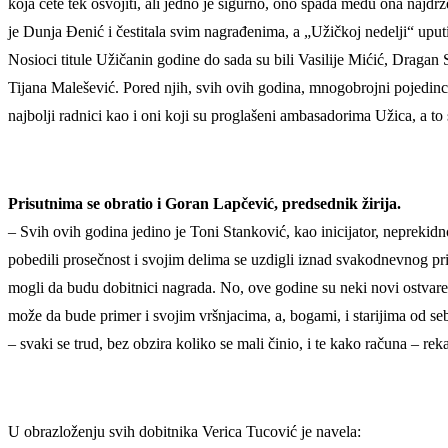
koja ćete tek osvojiti, ali jedno je sigurno, ono spada među ona najdrže
je Dunja Đenić i čestitala svim nagrađenima, a „Užičkoj nedelji“ uput
Nosioci titule Užičanin godine do sada su bili Vasilije Mićić, Draga
Tijana Malešević. Pored njih, svih ovih godina, mnogobrojni pojedinci i
najbolji radnici kao i oni koji su proglašeni ambasadorima Užica, a t
Prisutnima se obratio i Goran Lapčević, predsednik žirija.
– Svih ovih godina jedino je Toni Stanković, kao inicijator, neprekidno 
pobedili prosečnost i svojim delima se uzdigli iznad svakodnevnog prih
mogli da budu dobitnici nagrada. No, ove godine su neki novi ostvareni
može da bude primer i svojim vršnjacima, a, bogami, i starijima od seb
– svaki se trud, bez obzira koliko se mali činio, i te kako računa – re
U obrazloženju svih dobitnika Verica Tucović je navela: