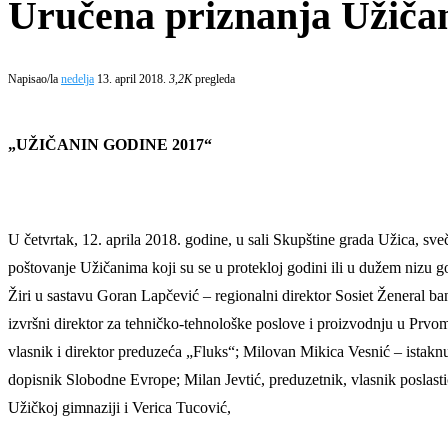
Uručena priznanja Užičan
Napisao/la
nedelja
13. april 2018.
3,2K
pregleda
„UŽIČANIN GODINE 2017“
U četvrtak, 12. aprila 2018. godine, u sali Skupštine grada Užica, sv
poštovanje Užičanima koji su se u protekloj godini ili u dužem nizu godi
Žiri u sastavu Goran Lapčević – regionalni direktor Sosiet Ženeral ba
izvršni direktor za tehničko-tehnološke poslove i proizvodnju u Prv
vlasnik i direktor preduzeća „Fluks“; Milovan Mikica Vesnić – istaknu
dopisnik Slobodne Evrope; Milan Jevtić, preduzetnik, vlasnik poslast
Užičkoj gimnaziji i Verica Tucović,