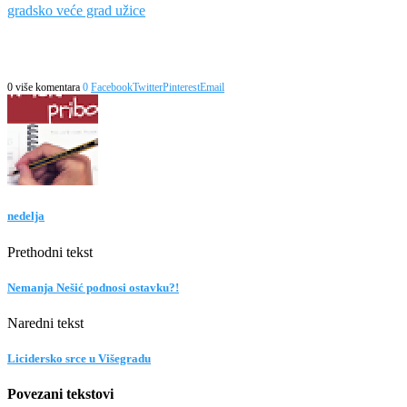
gradsko veće grad užice
0 više komentara
0
Facebook
Twitter
Pinterest
Email
nedelja
Prethodni tekst
Nemanja Nešić podnosi ostavku?!
Naredni tekst
Licidersko srce u Višegradu
Povezani tekstovi