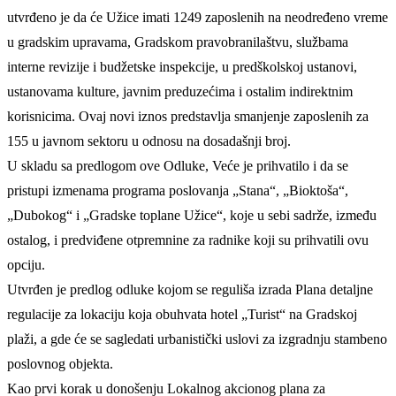
utvrđeno je da će Užice imati 1249 zaposlenih na neodređeno vreme
u gradskim upravama, Gradskom pravobranilaštvu, službama
interne revizije i budžetske inspekcije, u predškolskoj ustanovi,
ustanovama kulture, javnim preduzećima i ostalim indirektnim
korisnicima. Ovaj novi iznos predstavlja smanjenje zaposlenih za
155 u javnom sektoru u odnosu na dosadašnji broj.
U skladu sa predlogom ove Odluke, Veće je prihvatilo i da se
pristupi izmenama programa poslovanja „Stana“, „Bioktoša“,
„Dubokog“ i „Gradske toplane Užice“, koje u sebi sadrže, između
ostalog, i predviđene otpremnine za radnike koji su prihvatili ovu
opciju.
Utvrđen je predlog odluke kojom se reguliša izrada Plana detaljne
regulacije za lokaciju koja obuhvata hotel „Turist“ na Gradskoj
plaži, a gde će se sagledati urbanistički uslovi za izgradnju stambeno
poslovnog objekta.
Kao prvi korak u donošenju Lokalnog akcionog plana za