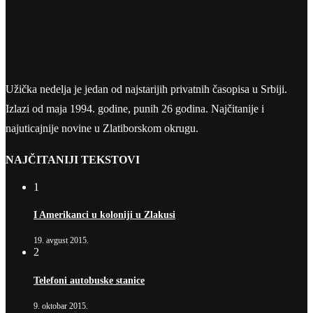
Užička nedelja je jedan od najstarijih privatnih časopisa u Srbiji.
Izlazi od maja 1994. godine, punih 26 godina. Najčitanije i
najuticajnije novine u Zlatiborskom okrugu.
NAJČITANIJI TEKSTOVI
1
I Amerikanci u koloniji u Zlakusi
19. avgust 2015.
2
Telefoni autobuske stanice
9. oktobar 2015.