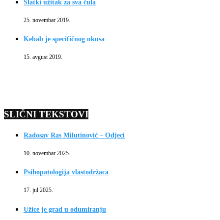
Slatki užitak za sva čula
25. novembar 2019.
Kebab je specifičnog ukusa
15. avgust 2019.
SLIČNI TEKSTOVI
Radosav Ras Milutinović – Odjeci
10. novembar 2025.
Psihopatologija vlastodržaca
17. jul 2025.
Užice je grad u odumiranju