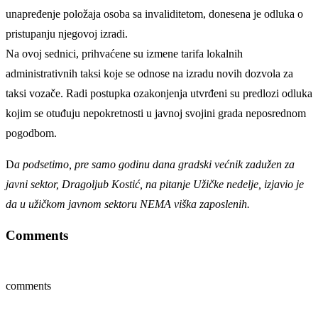
unapređenje položaja osoba sa invaliditetom, donesena je odluka o
pristupanju njegovoj izradi.
Na ovoj sednici, prihvaćene su izmene tarifa lokalnih
administrativnih taksi koje se odnose na izradu novih dozvola za
taksi vozače. Radi postupka ozakonjenja utvrđeni su predlozi odluka
kojim se otuđuju nepokretnosti u javnoj svojini grada neposrednom
pogodbom.
D
a podsetimo, pre samo godinu dana gradski većnik zadužen za
javni sektor, Dragoljub Kostić, na pitanje Užičke nedelje, izjavio je
da u užičkom javnom sektoru NEMA viška zaposlenih.
Comments
comments