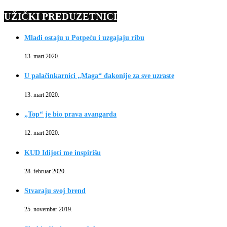
UŽIČKI PREDUZETNICI
Mladi ostaju u Potpeću i uzgajaju ribu
13. mart 2020.
U palačinkarnici „Maga“ đakonije za sve uzraste
13. mart 2020.
„Top“ je bio prava avangarda
12. mart 2020.
KUD Idijoti me inspirišu
28. februar 2020.
Stvaraju svoj brend
25. novembar 2019.