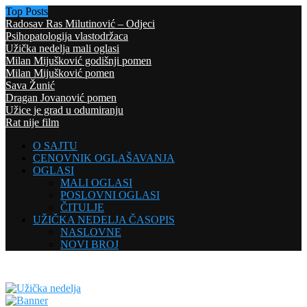
Top Posts
Radosav Ras Milutinović – Odjeci
Psihopatologija vlastodržaca
Užička nedelja mali oglasi
Milan Mijušković godišnji pomen
Milan Mijušković pomen
Sava Žunić
Dragan Jovanović pomen
Užice je grad u odumiranju
Rat nije film
O SAJTU
CENOVNIK OGLAŠAVANJA
OGLASI
MALI OGLASI
POSLOVNI OGLASI
ČITULJE
UŽIČKA NEDELJA ČASOPIS
NASLOVNE
NOVI BROJ