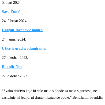
5. mart 2024.
Sava Žunić
24. februar 2024.
Dragan Jovanović pomen
24. januar 2024.
Užice je grad u odumiranju
27. oktobar 2023.
Rat nije film
27. oktobar 2023.
“Svako društvo koje bi dalo malo slobode za malo sigurnosti, ne
zaslužuje, ni jedno, ni drugo, i izgubiće oboje.” Bendžamin Frenklin