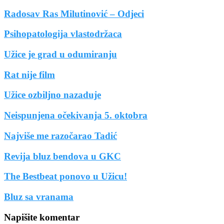
Radosav Ras Milutinović – Odjeci
Psihopatologija vlastodržaca
Užice je grad u odumiranju
Rat nije film
Užice ozbiljno nazaduje
Neispunjena očekivanja 5. oktobra
Najviše me razočarao Tadić
Revija bluz bendova u GKC
The Bestbeat ponovo u Užicu!
Bluz sa vranama
Napišite komentar