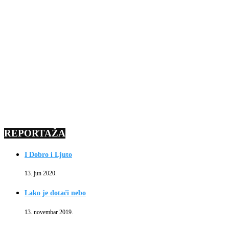
REPORTAŽA
I Dobro i Ljuto
13. jun 2020.
Lako je dotaći nebo
13. novembar 2019.