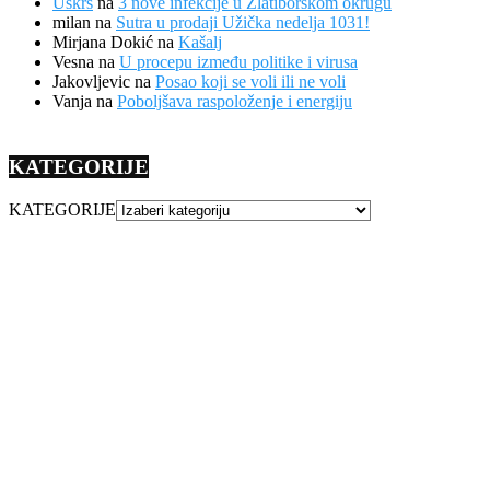
Uskrs
na
3 nove infekcije u Zlatiborskom okrugu
milan
na
Sutra u prodaji Užička nedelja 1031!
Mirjana Dokić
na
Kašalj
Vesna
na
U procepu između politike i virusa
Jakovljevic
na
Posao koji se voli ili ne voli
Vanja
na
Poboljšava raspoloženje i energiju
KATEGORIJE
KATEGORIJE