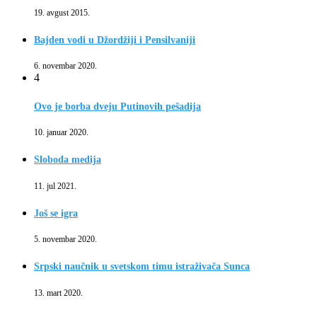
19. avgust 2015.
Bajden vodi u Džordžiji i Pensilvaniji
6. novembar 2020.
4
Ovo je borba dveju Putinovih pešadija
10. januar 2020.
Sloboda medija
11. jul 2021.
Još se igra
5. novembar 2020.
Srpski naučnik u svetskom timu istraživača Sunca
13. mart 2020.