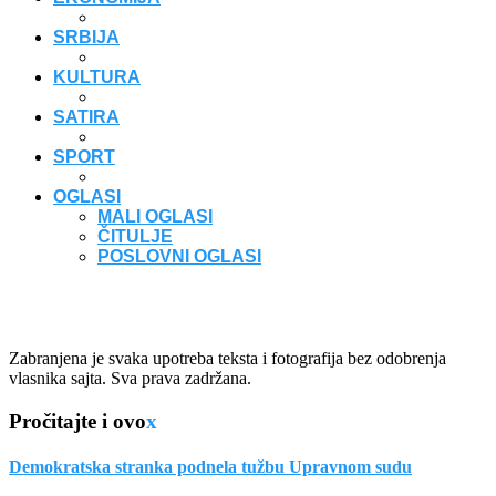
SRBIJA
KULTURA
SATIRA
SPORT
OGLASI
MALI OGLASI
ČITULJE
POSLOVNI OGLASI
Zabranjena je svaka upotreba teksta i fotografija bez odobrenja
vlasnika sajta. Sva prava zadržana.
Pročitajte i ovo
x
Demokratska stranka podnela tužbu Upravnom sudu