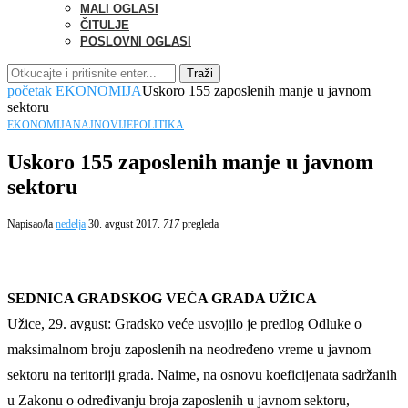
MALI OGLASI
ČITULJE
POSLOVNI OGLASI
Traži
početak
EKONOMIJA
Uskoro 155 zaposlenih manje u javnom
sektoru
EKONOMIJA
NAJNOVIJE
POLITIKA
Uskoro 155 zaposlenih manje u javnom
sektoru
Napisao/la
nedelja
30. avgust 2017.
717
pregleda
SEDNICA GRADSKOG VEĆA GRADA UŽICA
Užice, 29. avgust: Gradsko veće usvojilo je predlog Odluke o
maksimalnom broju zaposlenih na neodređeno vreme u javnom
sektoru na teritoriji grada. Naime, na osnovu koeficijenata sadržanih
u Zakonu o određivanju broja zaposlenih u javnom sektoru,