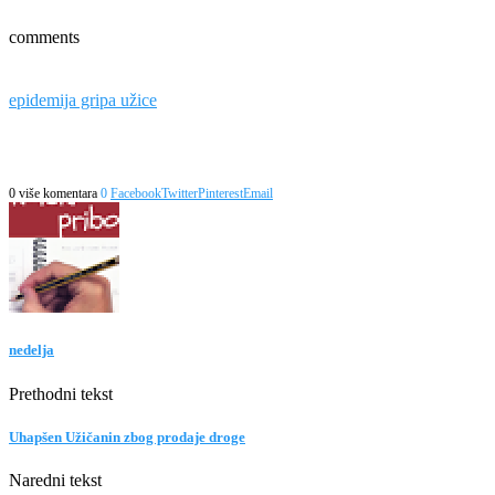
comments
epidemija gripa užice
0 više komentara
0
Facebook
Twitter
Pinterest
Email
nedelja
Prethodni tekst
Uhapšen Užičanin zbog prodaje droge
Naredni tekst