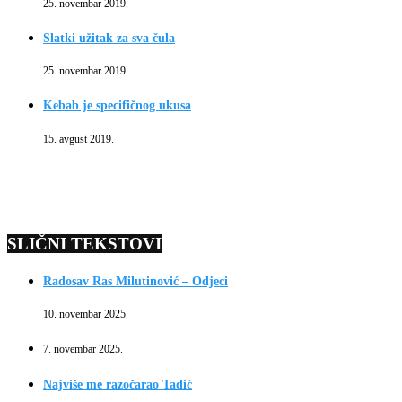
25. novembar 2019.
Slatki užitak za sva čula
25. novembar 2019.
Kebab je specifičnog ukusa
15. avgust 2019.
SLIČNI TEKSTOVI
Radosav Ras Milutinović – Odjeci
10. novembar 2025.
7. novembar 2025.
Najviše me razočarao Tadić