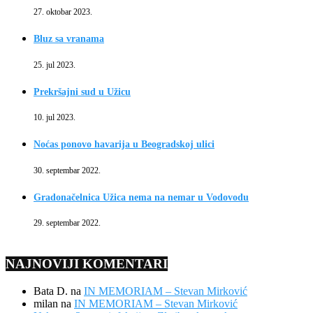
27. oktobar 2023.
Bluz sa vranama
25. jul 2023.
Prekršajni sud u Užicu
10. jul 2023.
Noćas ponovo havarija u Beogradskoj ulici
30. septembar 2022.
Gradonačelnica Užica nema na nemar u Vodovodu
29. septembar 2022.
NAJNOVIJI KOMENTARI
Bata D.
na
IN MEMORIAM – Stevan Mirković
milan
na
IN MEMORIAM – Stevan Mirković