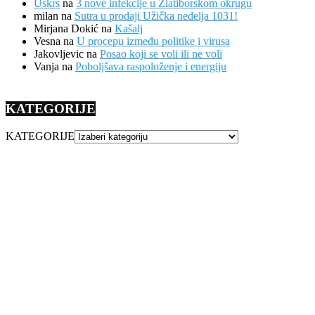
Uskrs
na
3 nove infekcije u Zlatiborskom okrugu
milan
na
Sutra u prodaji Užička nedelja 1031!
Mirjana Dokić
na
Kašalj
Vesna
na
U procepu između politike i virusa
Jakovljevic
na
Posao koji se voli ili ne voli
Vanja
na
Poboljšava raspoloženje i energiju
KATEGORIJE
KATEGORIJE