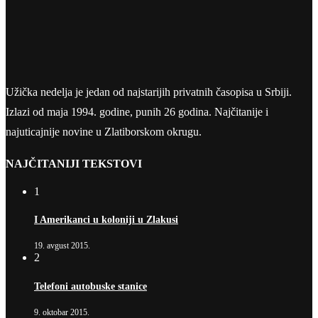
Užička nedelja je jedan od najstarijih privatnih časopisa u Srbiji.
Izlazi od maja 1994. godine, punih 26 godina. Najčitanije i
najuticajnije novine u Zlatiborskom okrugu.
NAJČITANIJI TEKSTOVI
1
I Amerikanci u koloniji u Zlakusi
19. avgust 2015.
2
Telefoni autobuske stanice
9. oktobar 2015.