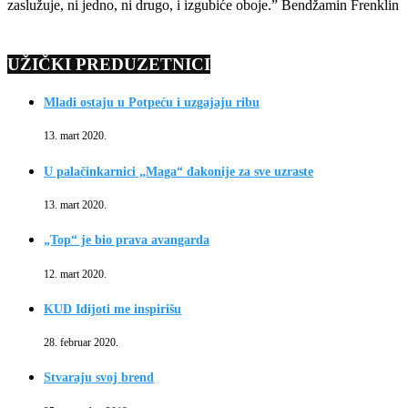
zaslužuje, ni jedno, ni drugo, i izgubiće oboje.” Bendžamin Frenklin
UŽIČKI PREDUZETNICI
Mladi ostaju u Potpeću i uzgajaju ribu
13. mart 2020.
U palačinkarnici „Maga“ đakonije za sve uzraste
13. mart 2020.
„Top“ je bio prava avangarda
12. mart 2020.
KUD Idijoti me inspirišu
28. februar 2020.
Stvaraju svoj brend