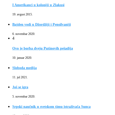
I Amerikanci u koloniji u Zlakusi
19. avgust 2015.
Bajden vodi u Džordžiji i Pensilvaniji
6. novembar 2020.
4
Ovo je borba dveju Putinovih pešadija
10. januar 2020.
Sloboda medija
11. jul 2021.
Još se igra
5. novembar 2020.
Srpski naučnik u svetskom timu istraživača Sunca