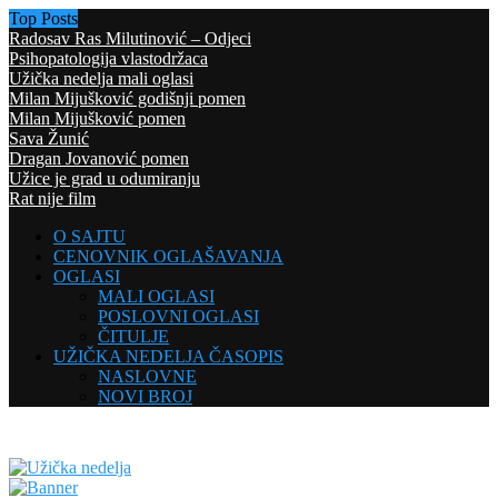
Top Posts
Radosav Ras Milutinović – Odjeci
Psihopatologija vlastodržaca
Užička nedelja mali oglasi
Milan Mijušković godišnji pomen
Milan Mijušković pomen
Sava Žunić
Dragan Jovanović pomen
Užice je grad u odumiranju
Rat nije film
O SAJTU
CENOVNIK OGLAŠAVANJA
OGLASI
MALI OGLASI
POSLOVNI OGLASI
ČITULJE
UŽIČKA NEDELJA ČASOPIS
NASLOVNE
NOVI BROJ