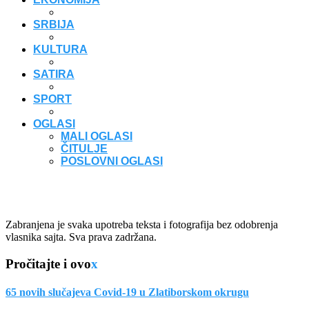
SRBIJA
KULTURA
SATIRA
SPORT
OGLASI
MALI OGLASI
ČITULJE
POSLOVNI OGLASI
Zabranjena je svaka upotreba teksta i fotografija bez odobrenja
vlasnika sajta. Sva prava zadržana.
Pročitajte i ovo
x
65 novih slučajeva Covid-19 u Zlatiborskom okrugu