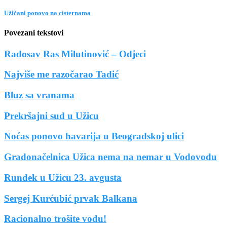
Užičani ponovo na cisternama
Povezani tekstovi
Radosav Ras Milutinović – Odjeci
Najviše me razočarao Tadić
Bluz sa vranama
Prekršajni sud u Užicu
Noćas ponovo havarija u Beogradskoj ulici
Gradonačelnica Užica nema na nemar u Vodovodu
Rundek u Užicu 23. avgusta
Sergej Kurćubić prvak Balkana
Racionalno trošite vodu!