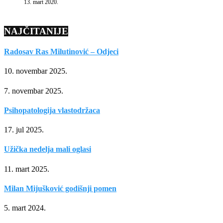
13. mart 2020.
NAJČITANIJE
Radosav Ras Milutinović – Odjeci
10. novembar 2025.
7. novembar 2025.
Psihopatologija vlastodržaca
17. jul 2025.
Užička nedelja mali oglasi
11. mart 2025.
Milan Mijušković godišnji pomen
5. mart 2024.