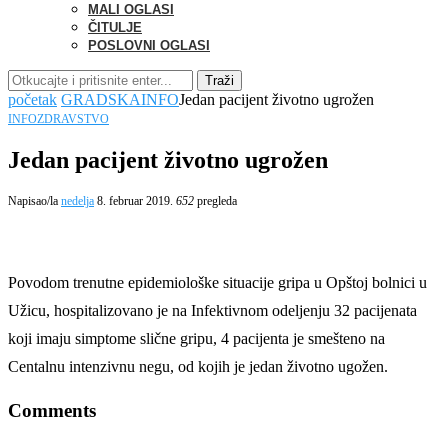
MALI OGLASI
ČITULJE
POSLOVNI OGLASI
Traži
početak
GRADSKA
INFO
Jedan pacijent životno ugrožen
INFO
ZDRAVSTVO
Jedan pacijent životno ugrožen
Napisao/la
nedelja
8. februar 2019.
652
pregleda
Povodom trenutne epidemiološke situacije gripa u Opštoj bolnici u
Užicu, hospitalizovano je na Infektivnom odeljenju 32 pacijenata
koji imaju simptome slične gripu, 4 pacijenta je smešteno na
Centalnu intenzivnu negu, od kojih je jedan životno ugožen.
Comments