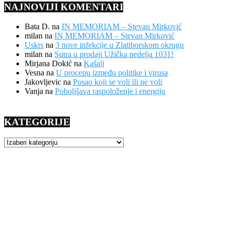
NAJNOVIJI KOMENTARI
Bata D.
na
IN MEMORIAM – Stevan Mirković
milan
na
IN MEMORIAM – Stevan Mirković
Uskrs
na
3 nove infekcije u Zlatiborskom okrugu
milan
na
Sutra u prodaji Užička nedelja 1031!
Mirjana Dokić
na
Kašalj
Vesna
na
U procepu između politike i virusa
Jakovljevic
na
Posao koji se voli ili ne voli
Vanja
na
Poboljšava raspoloženje i energiju
KATEGORIJE
KATEGORIJE