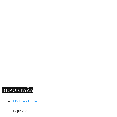
REPORTAŽA
I Dobro i Ljuto
13. jun 2020.