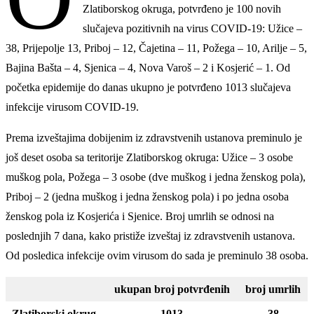
Zlatiborskog okruga, potvrđeno je 100 novih
slučajeva pozitivnih na virus COVID-19: Užice –
38, Prijepolje 13, Priboj – 12, Čajetina – 11, Požega – 10, Arilje – 5,
Bajina Bašta – 4, Sjenica – 4, Nova Varoš – 2 i Kosjerić – 1. Od
početka epidemije do danas ukupno je potvrđeno 1013 slučajeva
infekcije virusom COVID-19.
Prema izveštajima dobijenim iz zdravstvenih ustanova preminulo je
još deset osoba sa teritorije Zlatiborskog okruga: Užice – 3 osobe
muškog pola, Požega – 3 osobe (dve muškog i jedna ženskog pola),
Priboj – 2 (jedna muškog i jedna ženskog pola) i po jedna osoba
ženskog pola iz Kosjerića i Sjenice. Broj umrlih se odnosi na
poslednjih 7 dana, kako pristiže izveštaj iz zdravstvenih ustanova.
Od posledica infekcije ovim virusom do sada je preminulo 38 osoba.
ukupan broj potvrđenih
broj umrlih
Zlatiborski okrug
1013
38