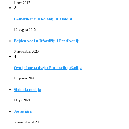
1. maj 2017.
2
I Amerikanci u koloniji u Zlakusi
19. avgust 2015.
Bajden vodi u Džordžiji i Pensilvaniji
6. novembar 2020.
4
Ovo je borba dveju Putinovih pešadija
10. januar 2020.
Sloboda medija
11. jul 2021.
Još se igra
5. novembar 2020.