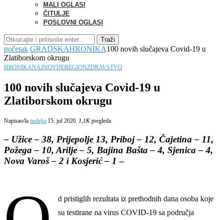
MALI OGLASI
ČITULJE
POSLOVNI OGLASI
Traži
početak
GRADSKA
HRONIKA
100 novih slučajeva Covid-19 u
Zlatiborskom okrugu
HRONIKA
NAJNOVIJE
REGION
ZDRAVSTVO
100 novih slučajeva Covid-19 u
Zlatiborskom okrugu
Napisao/la
nedelja
15. jul 2020.
1,1K
pregleda
– Užice – 38, Prijepolje 13, Priboj – 12, Čajetina – 11,
Požega – 10, Arilje – 5, Bajina Bašta – 4, Sjenica – 4,
Nova Varoš – 2 i Kosjerić – 1
–
O
d pristiglih rezultata iz prethodnih dana osoba koje
su testirane na virus COVID-19 sa područja