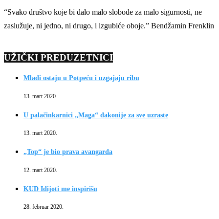
“Svako društvo koje bi dalo malo slobode za malo sigurnosti, ne
zaslužuje, ni jedno, ni drugo, i izgubiće oboje.” Bendžamin Frenklin
UŽIČKI PREDUZETNICI
Mladi ostaju u Potpeću i uzgajaju ribu
13. mart 2020.
U palačinkarnici „Maga“ đakonije za sve uzraste
13. mart 2020.
„Top“ je bio prava avangarda
12. mart 2020.
KUD Idijoti me inspirišu
28. februar 2020.