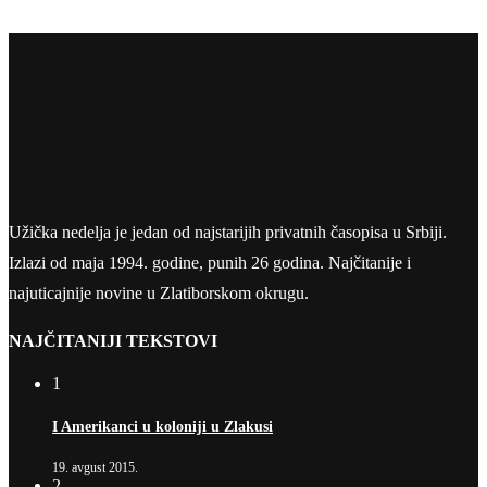
Užička nedelja je jedan od najstarijih privatnih časopisa u Srbiji.
Izlazi od maja 1994. godine, punih 26 godina. Najčitanije i
najuticajnije novine u Zlatiborskom okrugu.
NAJČITANIJI TEKSTOVI
1
I Amerikanci u koloniji u Zlakusi
19. avgust 2015.
2