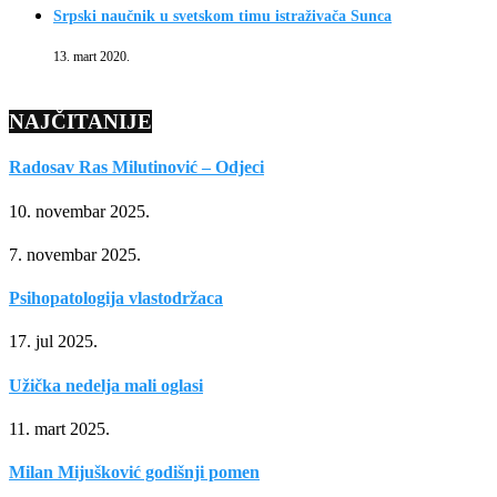
Srpski naučnik u svetskom timu istraživača Sunca
13. mart 2020.
NAJČITANIJE
Radosav Ras Milutinović – Odjeci
10. novembar 2025.
7. novembar 2025.
Psihopatologija vlastodržaca
17. jul 2025.
Užička nedelja mali oglasi
11. mart 2025.
Milan Mijušković godišnji pomen