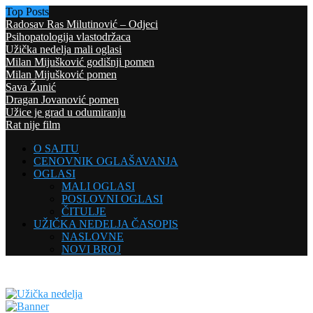
Top Posts
Radosav Ras Milutinović – Odjeci
Psihopatologija vlastodržaca
Užička nedelja mali oglasi
Milan Mijušković godišnji pomen
Milan Mijušković pomen
Sava Žunić
Dragan Jovanović pomen
Užice je grad u odumiranju
Rat nije film
O SAJTU
CENOVNIK OGLAŠAVANJA
OGLASI
MALI OGLASI
POSLOVNI OGLASI
ČITULJE
UŽIČKA NEDELJA ČASOPIS
NASLOVNE
NOVI BROJ