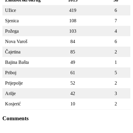
Užice
419
6
Sjenica
108
7
Požega
103
4
Nova Varoš
84
6
Čajetina
85
2
Bajina Bašta
49
1
Priboj
61
5
Prijepolje
52
2
Arilje
42
3
Kosjerić
10
2
Comments