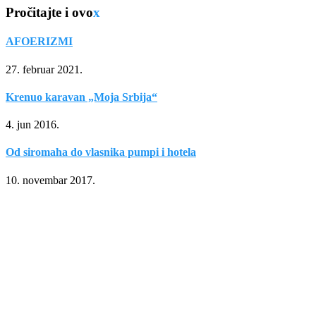
Pročitajte i ovo
x
AFOERIZMI
27. februar 2021.
Krenuo karavan „Moja Srbija“
4. jun 2016.
Od siromaha do vlasnika pumpi i hotela
10. novembar 2017.