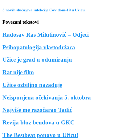
5 novih slučajeva infekcije Covidom-19 u Užicu
Povezani tekstovi
Radosav Ras Milutinović – Odjeci
Psihopatologija vlastodržaca
Užice je grad u odumiranju
Rat nije film
Užice ozbiljno nazaduje
Neispunjena očekivanja 5. oktobra
Najviše me razočarao Tadić
Revija bluz bendova u GKC
The Bestbeat ponovo u Užicu!