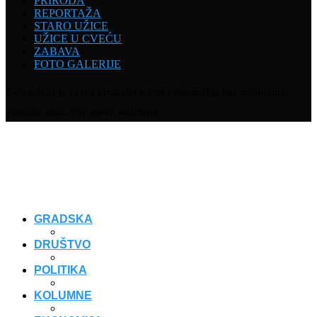
PRIRODA
REPORTAŽA
STARO UŽICE
UŽICE U CVEĆU
ZABAVA
FOTO GALERIJE
Zabranjena je svaka upotreba teksta i fotografija bez odobrenja
vlasnika sajta. Sva prava zadržana.
GRADSKA
DRUŠTVO
POLITIKA
KOLUMNE