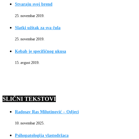
Stvaraju svoj brend
25. novembar 2019.
Slatki užitak za sva čula
25. novembar 2019.
Kebab je specifičnog ukusa
15. avgust 2019.
SLIČNI TEKSTOVI
Radosav Ras Milutinović – Odjeci
10. novembar 2025.
Psihopatologija vlastodržaca