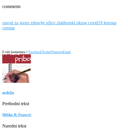
comments
zavod za javno zdravlje užice zlatiborski okrug covid19 korona
corona
0 više komentara
0
Facebook
Twitter
Pinterest
Email
nedelja
Prethodni tekst
Miljko R. Popović
Naredni tekst