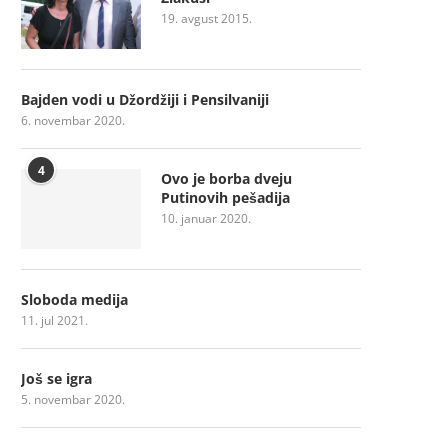
19. avgust 2015.
Bajden vodi u Džordžiji i Pensilvaniji
6. novembar 2020.
4
Ovo je borba dveju
Putinovih pešadija
10. januar 2020.
Sloboda medija
11. jul 2021.
Još se igra
5. novembar 2020.