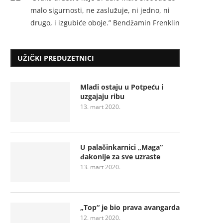
Užice ozbiljno nazaduje
Neispunjena očekivanja 5.
malo sigurnosti, ne zaslužuje, ni jedno, ni
drugo, i izgubiće oboje.” Bendžamin Frenklin
UŽIČKI PREDUZETNICI
Mladi ostaju u Potpeću i
uzgajaju ribu
13. mart 2020.
U palačinkarnici „Maga“
đakonije za sve uzraste
13. mart 2020.
„Top“ je bio prava avangarda
12. mart 2020.