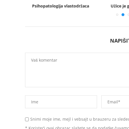
– Odjeci
Psihopatologija vlastodržaca
Užice je
NAPIŠ
Snimi moje ime, mejl i vebsajt u brauzeru za slede
* Koristeći ovaj obrazac slažete se da podatke čuvamo