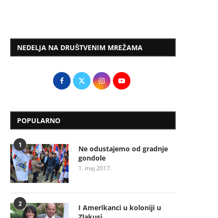
NEDELJA NA DRUŠTVENIM MREŽAMA
POPULARNO
1
Ne odustajemo od gradnje
gondole
1. maj 2017.
2
I Amerikanci u koloniji u
Zlakusi