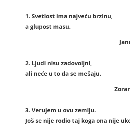
1. Svetlost ima najveću brzinu,
a glupost masu.
Jan
2. Ljudi nisu zadovoljni,
ali neće u to da se mešaju.
Zoran
3. Verujem u ovu zemlju.
Još se nije rodio taj koga ona nije uk