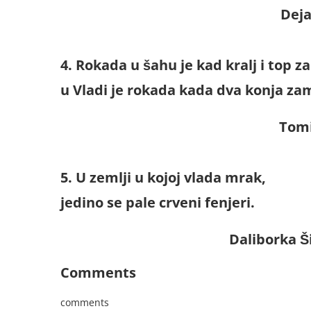
Deja
4. Rokada u šahu je kad kralj i top 
u Vladi je rokada kada dva konja z
Tomi
5. U zemlji u kojoj vlada mrak,
jedino se pale crveni fenjeri.
Daliborka Š
Comments
comments