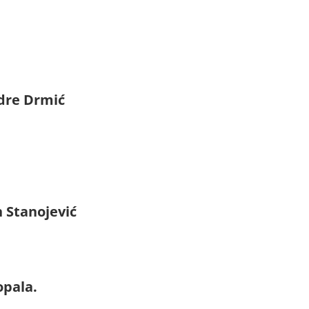
dre Drmić
 Stanojević
opala.