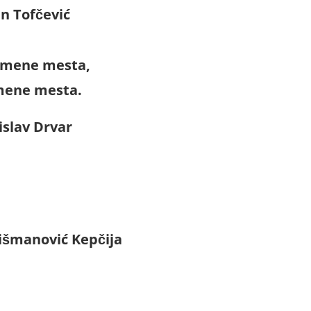
n Tofčević
zamene mesta,
amene mesta.
slav Drvar
išmanović Kepčija