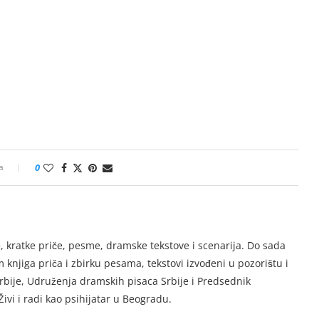
a
0
, kratke priče, pesme, dramske tekstove i scenarija. Do sada
knjiga priča i zbirku pesama, tekstovi izvođeni u pozorištu i
rbije, Udruženja dramskih pisaca Srbije i Predsednik
ivi i radi kao psihijatar u Beogradu.