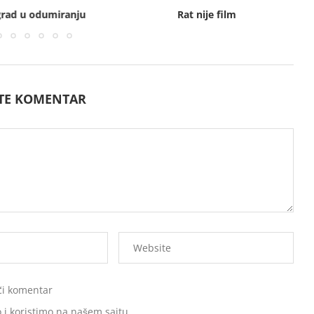
 grad u odumiranju
Rat nije film
ITE KOMENTAR
ći komentar
 i koristimo na našem sajtu.