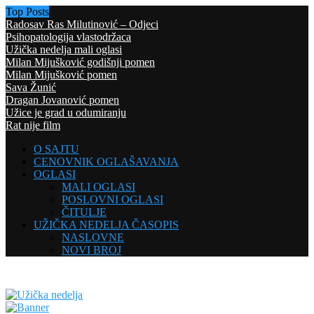
Top Posts
Radosav Ras Milutinović – Odjeci
Psihopatologija vlastodržaca
Užička nedelja mali oglasi
Milan Mijušković godišnji pomen
Milan Mijušković pomen
Sava Žunić
Dragan Jovanović pomen
Užice je grad u odumiranju
Rat nije film
O SAJTU
CENOVNIK OGLAŠAVANJA
OGLASI
MALI OGLASI
POSLOVNI OGLASI
ČITULJE
UŽIČKA NEDELJA ČASOPIS
NASLOVNE
NOVI BROJ