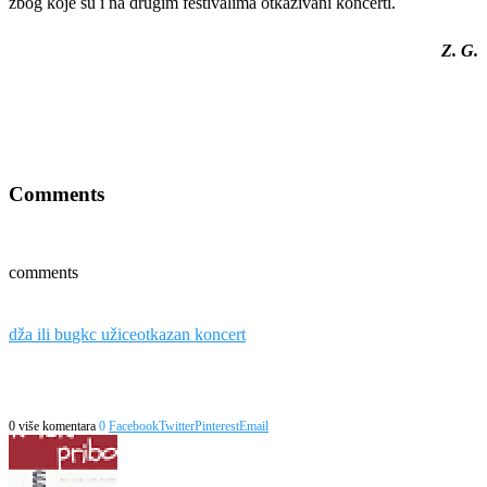
zbog koje su i na drugim festivalima otkazivani koncerti.
Z. G.
Comments
comments
dža ili bu
gkc užice
otkazan koncert
0 više komentara
0
Facebook
Twitter
Pinterest
Email