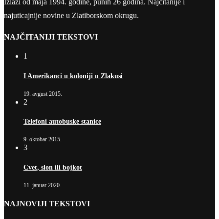
Izlazi od maja 1994. godine, punih 26 godina. Najčitanije i
najuticajnije novine u Zlatiborskom okrugu.
NAJČITANIJI TEKSTOVI
1
I Amerikanci u koloniji u Zlakusi
19. avgust 2015.
2
Telefoni autobuske stanice
9. oktobar 2015.
3
Cvet, slon ili bojkot
11. januar 2020.
NAJNOVIJI TEKSTOVI