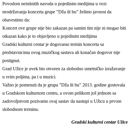
Povodom neistinitih navoda u pojedinim medijima u vezi
neodržavanja koncerta grupe ”Dža ili bu” želimo javnost da
obavestimo da:
Koncert ove grupe nije bio zakazan pa samim tim nije ni mogao biti
otkazan kako je to objavljeno u pojedinim medijima
Gradski kulturni centar je dogovarao termin koncerta sa
predstavnicima ovog muzičkog sastava ali konačan dogovor nije
postignut.
Grad Užice je uvek bio otvoren za slobodno umetničko izražavanje
u svim poljima, pa i u muzici.
Važno je pomenuti da je grupa ”Dža ili bu” 2013. godine gostovala
u Gradskom kulturnom centru, a ovom prilikom još jednom sa
zadovoljstvom pozivamo ovaj sastav da nastupi u Užicu u prvom
slobodnom terminu.
Gradski kulturni centar Užice