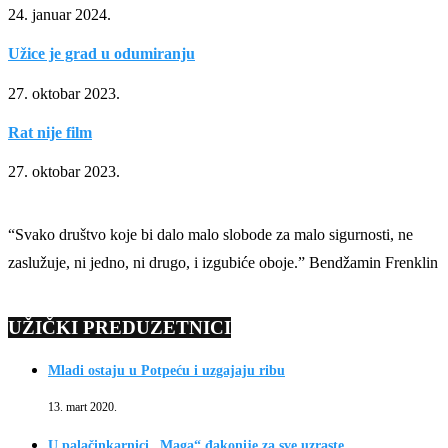
24. januar 2024.
Užice je grad u odumiranju
27. oktobar 2023.
Rat nije film
27. oktobar 2023.
“Svako društvo koje bi dalo malo slobode za malo sigurnosti, ne
zaslužuje, ni jedno, ni drugo, i izgubiće oboje.” Bendžamin Frenklin
UŽIČKI PREDUZETNICI
Mladi ostaju u Potpeću i uzgajaju ribu
13. mart 2020.
U palačinkarnici „Maga“ đakonije za sve uzraste