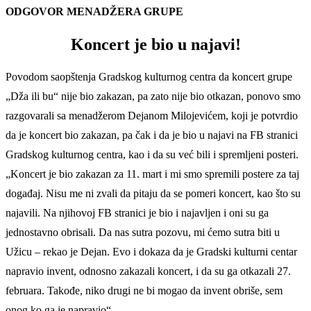
ODGOVOR MENADŽERA GRUPE
Koncert je bio u najavi!
Povodom saopštenja Gradskog kulturnog centra da koncert grupe
„Dža ili bu“ nije bio zakazan, pa zato nije bio otkazan, ponovo smo
razgovarali sa menadžerom Dejanom Milojevićem, koji je potvrdio
da je koncert bio zakazan, pa čak i da je bio u najavi na FB stranici
Gradskog kulturnog centra, kao i da su već bili i spremljeni posteri.
„Koncert je bio zakazan za 11. mart i mi smo spremili postere za taj
događaj. Nisu me ni zvali da pitaju da se pomeri koncert, kao što su
najavili. Na njihovoj FB stranici je bio i najavljen i oni su ga
jednostavno obrisali. Da nas sutra pozovu, mi ćemo sutra biti u
Užicu – rekao je Dejan. Evo i dokaza da je Gradski kulturni centar
napravio invent, odnosno zakazali koncert, i da su ga otkazali 27.
februara. Takođe, niko drugi ne bi mogao da invent obriše, sem
onog ko ga je napravio“.