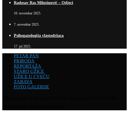
Radosav Ras Milutinović – Odjeci
10. novembar 2025.
7. novembar 2025.
Psihopatologija vlastodržaca
17. jul 2025.
PETAR PAN
PRIRODA
REPORTAŽA
STARO UŽICE
UŽICE U CVEĆU
ZABAVA
FOTO GALERIJE
Zabranjena je svaka upotreba teksta i fotografija bez odobrenja
vlasnika sajta. Sva prava zadržana.