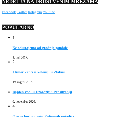
NEDELJA NA DRUŠTVENIM MREŽAMA
Facebook
Twitter
Instagram
Youtube
POPULARNO
1
Ne odustajemo od gradnje gondole
1. maj 2017.
2
I Amerikanci u koloniji u Zlakusi
19. avgust 2015.
Bajden vodi u Džordžiji i Pensilvaniji
6. novembar 2020.
4
Ovo je borba dveju Putinovih pešadija