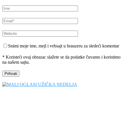
Snimi moje ime, mejl i vebsajt u brauzeru za sledeći komentar
* Koristeći ovaj obrazac slažete se da podatke čuvamo i koristimo
na našem sajtu.