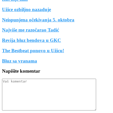
Užice ozbiljno nazaduje
Neispunjena očekivanja 5. oktobra
Najviše me razočarao Tadić
Revija bluz bendova u GKC
The Bestbeat ponovo u Užicu!
Bluz sa vranama
Napišite komentar