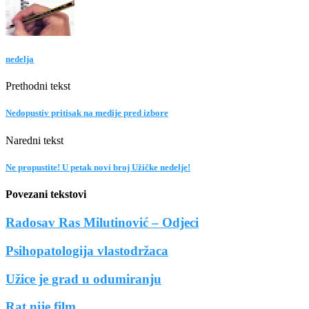
nedelja
Prethodni tekst
Nedopustiv pritisak na medije pred izbore
Naredni tekst
Ne propustite! U petak novi broj Užičke nedelje!
Povezani tekstovi
Radosav Ras Milutinović – Odjeci
Psihopatologija vlastodržaca
Užice je grad u odumiranju
Rat nije film