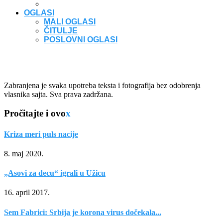
OGLASI
MALI OGLASI
ČITULJE
POSLOVNI OGLASI
Zabranjena je svaka upotreba teksta i fotografija bez odobrenja
vlasnika sajta. Sva prava zadržana.
Pročitajte i ovo
x
Kriza meri puls nacije
8. maj 2020.
„Asovi za decu“ igrali u Užicu
16. april 2017.
Sem Fabrici: Srbija je korona virus dočekala...