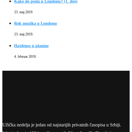
Kako do posla u Londonu? (1. deo)
23. maj 2019.
Rok muzika u Londonu
23. maj 2019.
Hajdemo u planine
4. februar 2019.
Užička nedelja je jedan od najstarijih privatnih časopisa u Srbiji.