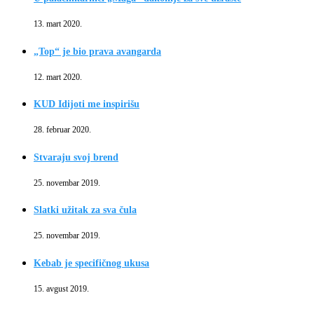
13. mart 2020.
„Top“ je bio prava avangarda
12. mart 2020.
KUD Idijoti me inspirišu
28. februar 2020.
Stvaraju svoj brend
25. novembar 2019.
Slatki užitak za sva čula
25. novembar 2019.
Kebab je specifičnog ukusa
15. avgust 2019.