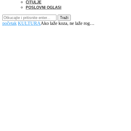
ČITULJE
POSLOVNI OGLASI
Traži
početak
KULTURA
Ako laže koza, ne laže rog…