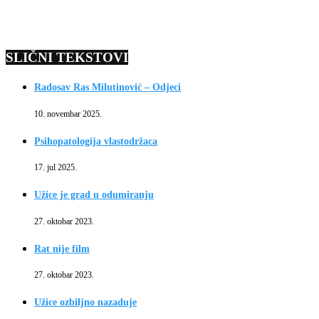
SLIČNI TEKSTOVI
Radosav Ras Milutinović – Odjeci
10. novembar 2025.
Psihopatologija vlastodržaca
17. jul 2025.
Užice je grad u odumiranju
27. oktobar 2023.
Rat nije film
27. oktobar 2023.
Užice ozbiljno nazaduje