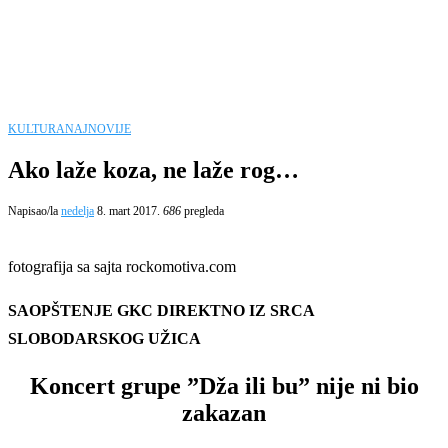
KULTURA
NAJNOVIJE
Ako laže koza, ne laže rog…
Napisao/la
nedelja
8. mart 2017.
686
pregleda
fotografija sa sajta rockomotiva.com
SAOPŠTENJE GKC DIREKTNO IZ SRCA
SLOBODARSKOG UŽICA
Koncert grupe ”Dža ili bu” nije ni bio
zakazan