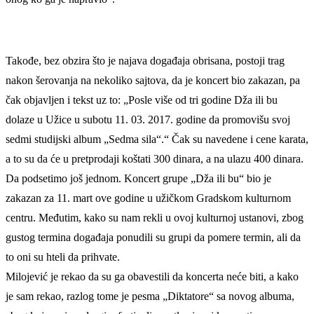
Takođe, bez obzira što je najava događaja obrisana, postoji trag
nakon šerovanja na nekoliko sajtova, da je koncert bio zakazan, pa
čak objavljen i tekst uz to: „Posle više od tri godine Dža ili bu
dolaze u Užice u subotu 11. 03. 2017. godine da promovišu svoj
sedmi studijski album „Sedma sila“.“ Čak su navedene i cene karata,
a to su da će u pretprodaji koštati 300 dinara, a na ulazu 400 dinara.
Da podsetimo još jednom. Koncert grupe „Dža ili bu“ bio je
zakazan za 11. mart ove godine u užičkom Gradskom kulturnom
centru. Međutim, kako su nam rekli u ovoj kulturnoj ustanovi, zbog
gustog termina događaja ponudili su grupi da pomere termin, ali da
to oni su hteli da prihvate.
Milojević je rekao da su ga obavestili da koncerta neće biti, a kako
je sam rekao, razlog tome je pesma „Diktatore“ sa novog albuma,