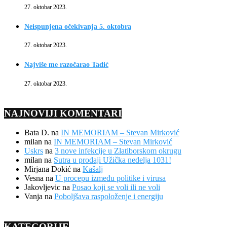
27. oktobar 2023.
Neispunjena očekivanja 5. oktobra
27. oktobar 2023.
Najviše me razočarao Tadić
27. oktobar 2023.
NAJNOVIJI KOMENTARI
Bata D.
na
IN MEMORIAM – Stevan Mirković
milan
na
IN MEMORIAM – Stevan Mirković
Uskrs
na
3 nove infekcije u Zlatiborskom okrugu
milan
na
Sutra u prodaji Užička nedelja 1031!
Mirjana Dokić
na
Kašalj
Vesna
na
U procepu između politike i virusa
Jakovljevic
na
Posao koji se voli ili ne voli
Vanja
na
Poboljšava raspoloženje i energiju
KATEGORIJE