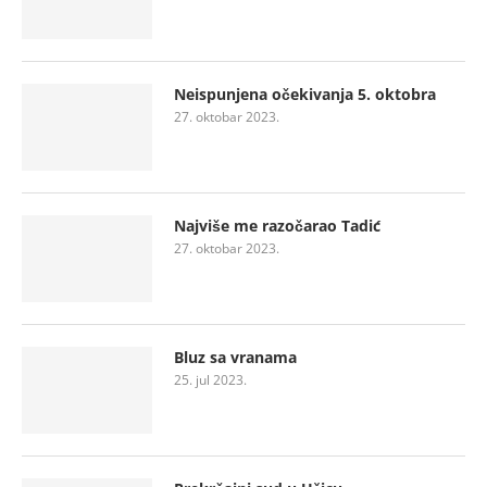
Neispunjena očekivanja 5. oktobra
27. oktobar 2023.
Najviše me razočarao Tadić
27. oktobar 2023.
Bluz sa vranama
25. jul 2023.