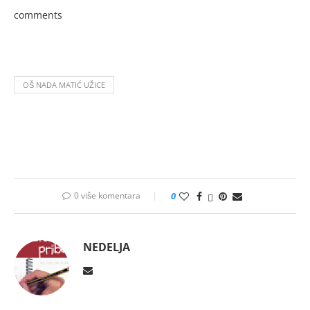
comments
OŠ NADA MATIĆ UŽICE
0 više komentara
0
NEDELJA