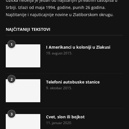
Užička nedelja je jedan od najstarijih privatnih časopisa u
Srbiji. Izlazi od maja 1994. godine, punih 26 godina.
Najčitanije i najuticajnije novine u Zlatiborskom okrugu.
NAJČITANIJI TEKSTOVI
1
I Amerikanci u koloniji u Zlakusi
19. avgust 2015.
2
Telefoni autobuske stanice
9. oktobar 2015.
3
Cvet, slon ili bojkot
11. januar 2020.