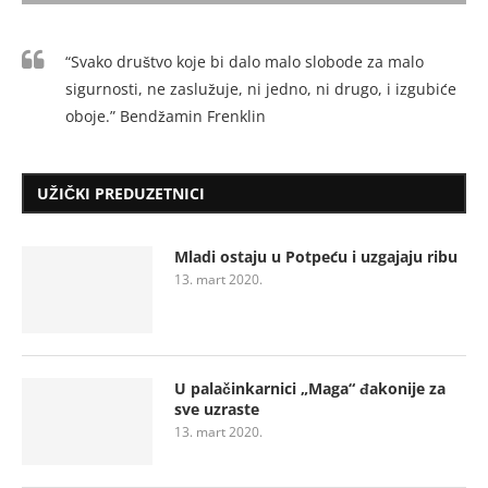
“Svako društvo koje bi dalo malo slobode za malo
sigurnosti, ne zaslužuje, ni jedno, ni drugo, i izgubiće
oboje.” Bendžamin Frenklin
UŽIČKI PREDUZETNICI
Mladi ostaju u Potpeću i uzgajaju ribu
13. mart 2020.
U palačinkarnici „Maga“ đakonije za
sve uzraste
13. mart 2020.