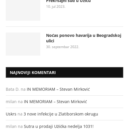
Prekršajni sud u Užicu
10. jul 2023.
Noćas ponovo havarija u Beogradskoj
ulici
30. septembar 2022.
NAJNOVIJI KOMENTARI
Bata D.
na
IN MEMORIAM – Stevan Mirković
milan
na
IN MEMORIAM – Stevan Mirković
Uskrs
na
3 nove infekcije u Zlatiborskom okrugu
milan
na
Sutra u prodaji Užička nedelja 1031!