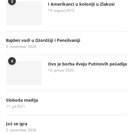
2
I Amerikanci u koloniji u Zlakusi
19. avgust 2015.
Bajden vodi u Džordžiji i Pensilvaniji
6. novembar 2020.
4
Ovo je borba dveju Putinovih pešadija
10. januar 2020.
Sloboda medija
11. jul 2021.
Još se igra
5. novembar 2020.