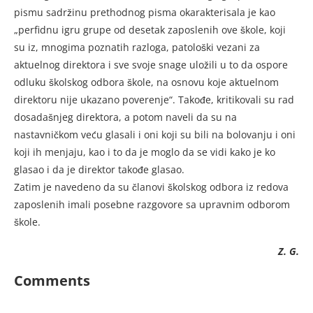
pismu sadržinu prethodnog pisma okarakterisala je kao
„perfidnu igru grupe od desetak zaposlenih ove škole, koji
su iz, mnogima poznatih razloga, patološki vezani za
aktuelnog direktora i sve svoje snage uložili u to da ospore
odluku školskog odbora škole, na osnovu koje aktuelnom
direktoru nije ukazano poverenje“. Takođe, kritikovali su rad
dosadašnjeg direktora, a potom naveli da su na
nastavničkom veću glasali i oni koji su bili na bolovanju i oni
koji ih menjaju, kao i to da je moglo da se vidi kako je ko
glasao i da je direktor takođe glasao.
Zatim je navedeno da su članovi školskog odbora iz redova
zaposlenih imali posebne razgovore sa upravnim odborom
škole.
Z. G.
Comments