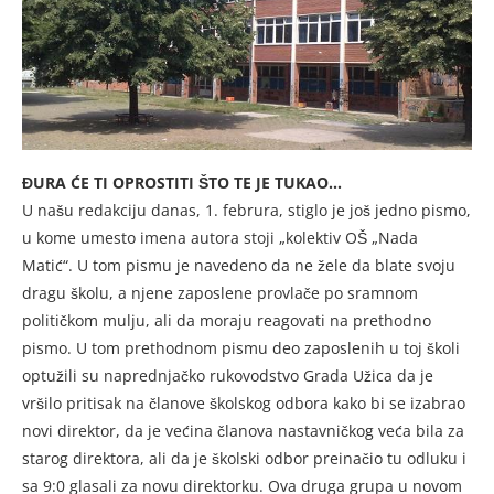
ĐURA ĆE TI OPROSTITI ŠTO TE JE TUKAO…
U našu redakciju danas, 1. februra, stiglo je još jedno pismo,
u kome umesto imena autora stoji „kolektiv OŠ „Nada
Matić“. U tom pismu je navedeno da ne žele da blate svoju
dragu školu, a njene zaposlene provlače po sramnom
političkom mulju, ali da moraju reagovati na prethodno
pismo. U tom prethodnom pismu deo zaposlenih u toj školi
optužili su naprednjačko rukovodstvo Grada Užica da je
vršilo pritisak na članove školskog odbora kako bi se izabrao
novi direktor, da je većina članova nastavničkog veća bila za
starog direktora, ali da je školski odbor preinačio tu odluku i
sa 9:0 glasali za novu direktorku. Ova druga grupa u novom