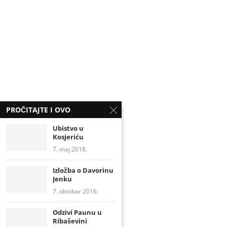
PROČITAJTE I OVO
Ubistvo u
Kosjeriću
7. maj 2018.
Izložba o Davorinu
Jenku
7. oktobar 2016.
Odzivi Paunu u
Ribaševini