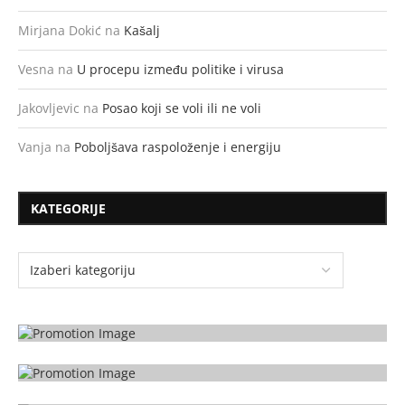
Mirjana Dokić
na
Kašalj
Vesna
na
U procepu između politike i virusa
Jakovljevic
na
Posao koji se voli ili ne voli
Vanja
na
Poboljšava raspoloženje i energiju
KATEGORIJE