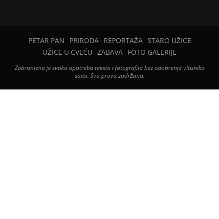
PETAR PAN
PRIRODA
REPORTAŽA
STARO UŽICE
UŽICE U CVEĆU
ZABAVA
FOTO GALERIJE
Zabranjena je svaka upotreba teksta i fotografija bez odobrenja vlasnika
sajta. Sva prava zadržana.