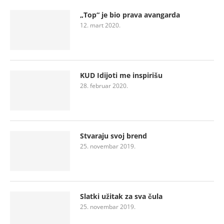
„Top“ je bio prava avangarda
12. mart 2020.
KUD Idijoti me inspirišu
28. februar 2020.
Stvaraju svoj brend
25. novembar 2019.
Slatki užitak za sva čula
25. novembar 2019.