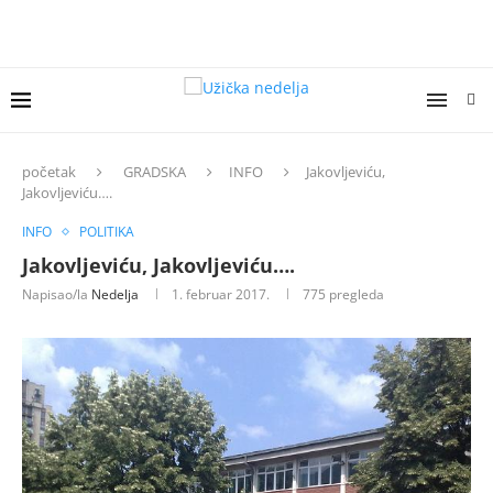
početak
GRADSKA
INFO
Jakovljeviću,
Jakovljeviću….
INFO
POLITIKA
Jakovljeviću, Jakovljeviću….
Napisao/la
Nedelja
1. februar 2017.
775
pregleda